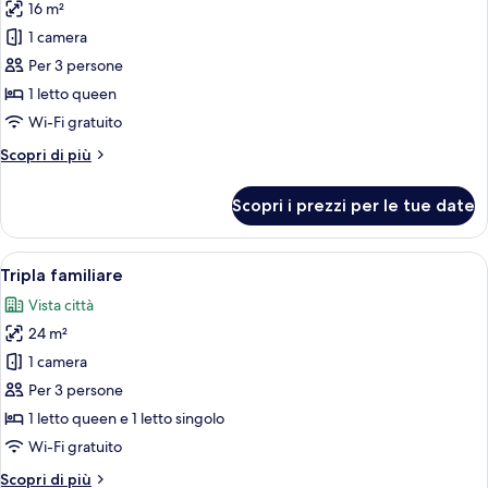
16 m²
foto
per
1 camera
Camera
Per 3 persone
doppia
1 letto queen
Wi-Fi gratuito
Altri
Scopri di più
dettagli
per
Scopri i prezzi per le tue date
Camera
doppia
Apri
Una camera d'albergo con due letti, 
4
Tripla familiare
tutte
Vista città
le
24 m²
foto
per
1 camera
Tripla
Per 3 persone
familiare
1 letto queen e 1 letto singolo
Wi-Fi gratuito
Altri
Scopri di più