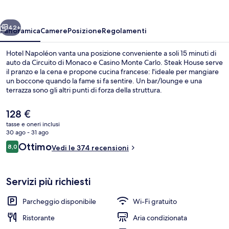
ietro
Avanti
42+
Panoramica
Camere
Posizione
Regolamenti
Hotel Napoléon vanta una posizione conveniente a soli 15 minuti di
auto da Circuito di Monaco e Casino Monte Carlo. Steak House serve
il pranzo e la cena e propone cucina francese: l'ideale per mangiare
un boccone quando la fame si fa sentire. Un bar/lounge e una
terrazza sono gli altri punti di forza della struttura.
Il
128 €
prezzo
tasse e oneri inclusi
attuale
30 ago - 31 ago
Suite monolocale familiare, 1 letto qu
è
Recensioni
Ottimo
8,0
Vedi le 374 recensioni
128 €
8,0 su 10
Servizi più richiesti
Parcheggio disponibile
Wi-Fi gratuito
Ristorante
Aria condizionata