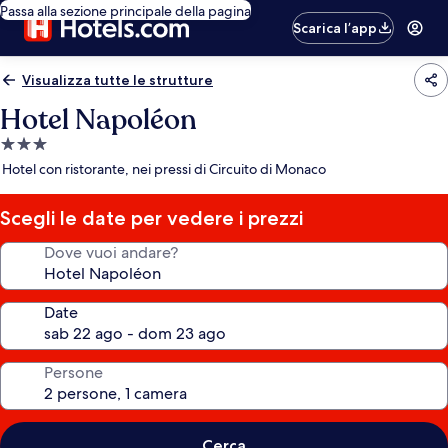
Passa alla sezione principale della pagina
Scarica l’app
Visualizza tutte le strutture
Hotel Napoléon
Struttura
a
Hotel con ristorante, nei pressi di Circuito di Monaco
3.0
stelle
Scegli le date per vedere i prezzi
Dove vuoi andare?
Date
Persone
Cerca