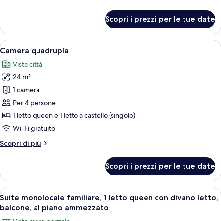
dettagli
per
Scopri i prezzi per le tue date
Tripla
familiare
Apri
Una camera con un letto a castello, u
6
Camera quadrupla
tutte
Vista città
le
24 m²
foto
per
1 camera
Camera
Per 4 persone
quadrupla
1 letto queen e 1 letto a castello (singolo)
Wi-Fi gratuito
Altri
Scopri di più
dettagli
per
Scopri i prezzi per le tue date
Camera
quadrupla
Apri
Un letto rifatto con lenzuola bianche 
4
Suite monolocale familiare, 1 letto queen con divano letto,
tutte
balcone, al piano ammezzato
le