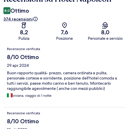
Ottimo
8,0
374 recensioni
8,2
7,6
8,0
Pulizia
Posizione
Personale e servizio
Recensioni
Recensione verificata
8/10 Ottimo
29 apr 2024
Buon rapporto qualità- prezzo, camera ordinata e pulita,
personale cortese e sorridente, posizione dell’hotel comoda a
tutti i servizi, paese molto carino e ben tenuto, Montecarlo
raggiungibile agevolmente ( anche con mezzi pubblici)
viviana, viaggio di 1 notte
Recensione verificata
8/10 Ottimo