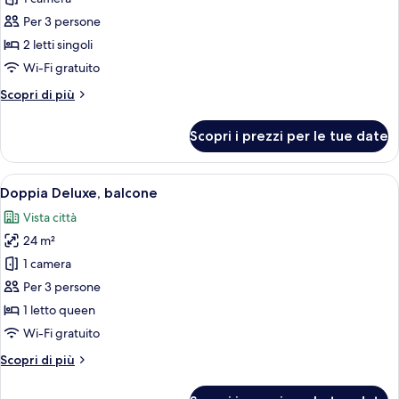
foto
per
Per 3 persone
Camera
2 letti singoli
Deluxe
Wi-Fi gratuito
con
Altri
Scopri di più
2
dettagli
letti
per
Scopri i prezzi per le tue date
Camera
singoli,
Deluxe
balcone
con
Apri
Una camera d'albergo con un letto, una 
2
2
Doppia Deluxe, balcone
tutte
letti
Vista città
singoli,
le
balcone
24 m²
foto
per
1 camera
Doppia
Per 3 persone
Deluxe,
1 letto queen
balcone
Wi-Fi gratuito
Altri
Scopri di più
dettagli
per