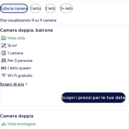
Filtri
Tutte le camere
1 letto
2 letti
3+ letti
disponibili
per
Stai visualizzando 9 su 9 camere
le
Apri
Un balcone con un tavolo e un vaso di 
4
Camera doppia, balcone
camere
tutte
Vista città
le
16 m²
foto
per
1 camera
Camera
Per 3 persone
doppia,
1 letto queen
balcone
Wi-Fi gratuito
Altri
Scopri di più
dettagli
per
Scopri i prezzi per le tue date
Camera
doppia,
balcone
Apri
Camera doppia | Una scrivania, insono
6
Camera doppia
tutte
Vista montagna
le