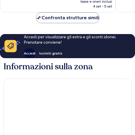
296
Beausole
1.199
tasse e oneri inclusi
attuale
recensioni
4 set - 5 set
recensio
è
242 €
Confronta strutture simili
Accedi per visualizzare gli extra e gli sconti idonei.
Prenotare conviene!
Accedi
Iscriviti gratis
Informazioni sulla zona