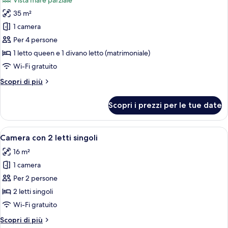
Vista mare parziale
foto
35 m²
per
1 camera
Suite
monolocale
Per 4 persone
familiare,
1 letto queen e 1 divano letto (matrimoniale)
1
Wi-Fi gratuito
letto
Altri
Scopri di più
queen
dettagli
con
per
Scopri i prezzi per le tue date
Suite
divano
monolocale
letto,
familiare,
Apri
Una moderna camera d'albergo con un
balcone,
4
1
Camera con 2 letti singoli
tutte
al
letto
16 m²
queen
le
piano
con
1 camera
foto
ammezzato
divano
per
Per 2 persone
letto,
Camera
balcone,
2 letti singoli
al
con
Wi-Fi gratuito
piano
2
ammezzato
Altri
Scopri di più
letti