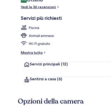
8,2 su 10
Vedi le 36 recensioni
Terrazza pan
Servizi più richiesti
Piscina
Animali ammessi
Wi-Fi gratuito
Mostra tutto
Servizi principali
(12)
Sentirsi a casa
(6)
Opzioni della camera