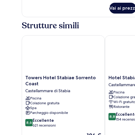
piazza
per
Vai ai prezz
Camera
e
Basic,
mezza,
1
Strutture simili
vista
letto
città
a
una
Towers Hotel Stabiae Sorrento Coast
Hotel Stabia
piazza
e
mezza,
vista
città
Towers
Hotel
Towers Hotel Stabiae Sorrento
Hotel Stabi
Hotel
Stabia
Coast
Castellammare
Stabiae
Castellammar
Castellammare di Stabia
Piscina
Sorrento
di
Colazione gra
Coast
Piscina
Stabia
Wi-Fi gratuit
Colazione gratuita
Castellammare
Ristorante
Spa
di
Parcheggio disponibile
8.8
Eccellent
Stabia
8,8
su
154 recensi
8.6
Eccellente
8,6
10,
su
621 recensioni
Eccellente,
10,
Il