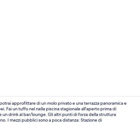
Bar sulla spi
 potrai approfittare di un molo privato e una terrazza panoramica e
i. Fai un tuffo nel nella piscina stagionale all'aperto prima di
n drink al bar/lounge. Gli altri punti di forza della struttura
Facciata dell
no. I mezzi pubblici sono a poca distanza: Stazione di