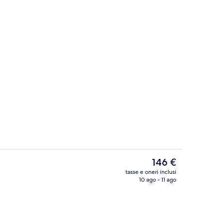
aggia
Parco della struttura
Il
146 €
prezzo
tasse e oneri inclusi
attuale
10 ago - 11 ago
a struttura - sera/notte
Esterni
è
146 €