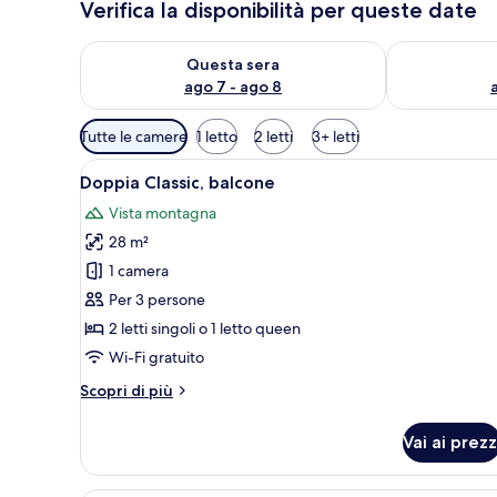
Verifica la disponibilità per queste date
Verifica la disponibilità per questa sera, ago 7 - ago
Verifica la di
Questa sera
ago 7 - ago 8
Filtri
Tutte le camere
1 letto
2 letti
3+ letti
disponibili
Apri
Una camera da letto con un let
per
8
Doppia Classic, balcone
tutte
le
Vista montagna
le
camere
28 m²
foto
per
1 camera
Doppia
Per 3 persone
Classic,
2 letti singoli o 1 letto queen
balcone
Wi-Fi gratuito
Altri
Scopri di più
dettagli
per
Vai ai prezz
Doppia
Classic,
balcone