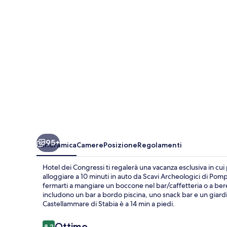
95+
Panoramica
Camere
Posizione
Regolamenti
Hotel dei Congressi ti regalerà una vacanza esclusiva in cui
alloggiare a 10 minuti in auto da Scavi Archeologici di Pompe
fermarti a mangiare un boccone nel bar/caffetteria o a bere u
includono un bar a bordo piscina, uno snack bar e un giardi
Castellammare di Stabia è a 14 min a piedi.
Recensioni
Ottimo
8,2