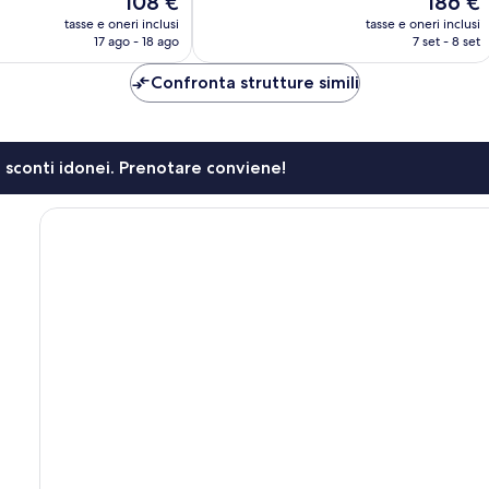
108 €
186 €
Meraviglioso,
prezzo
prezzo
171
tasse e oneri inclusi
tasse e oneri inclusi
attuale
attuale
recensioni
17 ago - 18 ago
7 set - 8 set
è
è
108 €
186 €
Confronta strutture simili
li sconti idonei. Prenotare conviene!