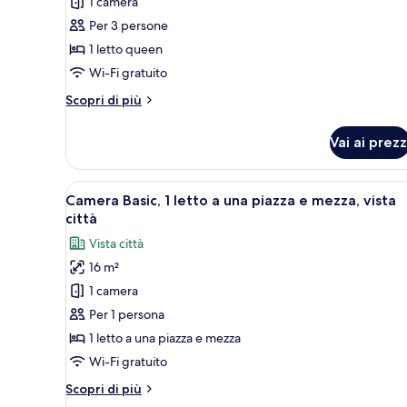
per
1 camera
singoli,
Camera
balcone
Per 3 persone
Deluxe,
1 letto queen
1
Wi-Fi gratuito
letto
Altri
Scopri di più
queen,
dettagli
vista
per
Vai ai prezz
mare
Camera
Deluxe,
1
Apri
Una stanza piccola e luminosa 
6
letto
Camera Basic, 1 letto a una piazza e mezza, vista
tutte
queen,
città
vista
le
Vista città
mare
foto
16 m²
per
1 camera
Camera
Basic,
Per 1 persona
1
1 letto a una piazza e mezza
letto
Wi-Fi gratuito
a
Altri
Scopri di più
una
dettagli