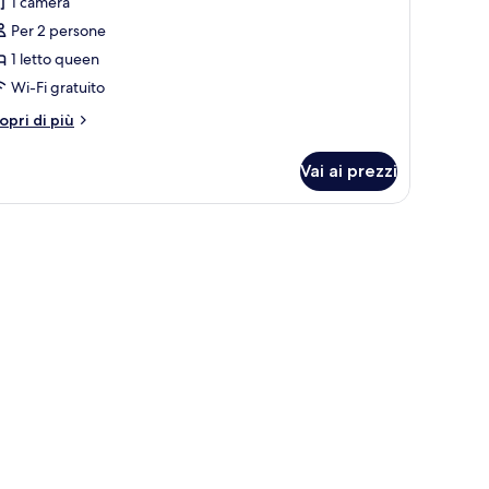
er
1 camera
amera
Per 2 persone
ignature,
1 letto queen
alcone,
Wi-Fi gratuito
sta
tri
opri di più
are
ttagli
r
Vai ai prezzi
amera
gnature,
lcone,
sta
are