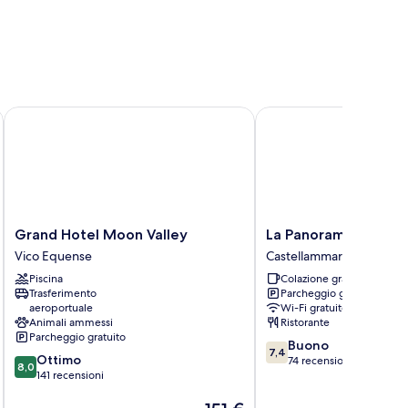
Grand Hotel Moon Valley
La Panoramica Hotel
Grand
La
Grand Hotel Moon Valley
La Panoramica Hotel
Hotel
Panoramica
Vico Equense
Castellammare di Stabia
Moon
Hotel
Piscina
Colazione gratuita
Valley
Castellammare
Trasferimento
Parcheggio gratuito
Vico
di
aeroportuale
Wi-Fi gratuito
Equense
Stabia
Animali ammessi
Ristorante
Parcheggio gratuito
7.4
Buono
7,4
8.0
Ottimo
su
74 recensioni
8,0
su
141 recensioni
10,
10,
Buono,
Il