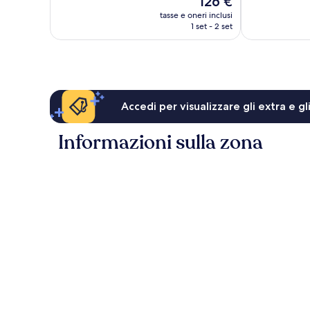
126 €
154
Eccellente,
prezzo
recensioni
621
tasse e oneri inclusi
attuale
1 set - 2 set
recensioni
è
126 €
Accedi per visualizzare gli extra e g
Informazioni sulla zona