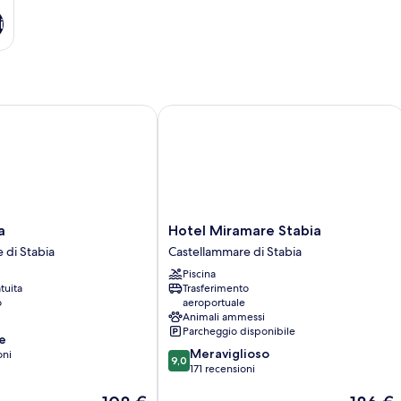
i
Hotel Miramare Stabia
Hotel
a
Hotel Miramare Stabia
Miramare
 di Stabia
Castellammare di Stabia
e
Stabia
Piscina
Castellammare
tuita
Trasferimento
di
o
aeroportuale
Stabia
Animali ammessi
Parcheggio disponibile
e
9.0
Meraviglioso
oni
9,0
su
171 recensioni
10,
Il
Il