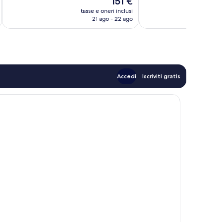
151 €
Ottimo,
74
prezzo
141
recensioni
tasse e oneri inclusi
t
attuale
recensioni
21 ago - 22 ago
è
151 €
Accedi
Iscriviti gratis