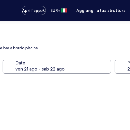
•
Apri l’app
EUR
Aggiungi la tua struttura
 e bar a bordo piscina
Date
P