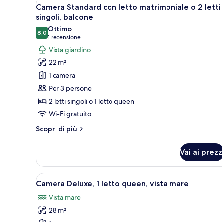
Apri
Una camera d'albergo con un l
8
Camera Standard con letto matrimoniale o 2 letti
tutte
singoli, balcone
le
Ottimo
8,0
foto
8,0 su 10
(1
1 recensione
per
recensione)
Vista giardino
Camera
22 m²
Standard
1 camera
con
Per 3 persone
letto
2 letti singoli o 1 letto queen
matrimoniale
Wi-Fi gratuito
o
2
Altri
Scopri di più
letti
dettagli
per
singoli,
Vai ai prezz
Camera
balcone
Standard
con
Apri
Una camera da letto con un lett
7
letto
Camera Deluxe, 1 letto queen, vista mare
tutte
matrimoniale
Vista mare
o
le
2
28 m²
foto
letti