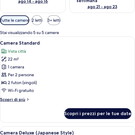
settimana
ago 14 - ago 16
i
ago 21 - ago 23
a
g
Filtri
Tutte le camere
2 letti
3+ letti
g
disponibili
i
per
a
Stai visualizzando 5 su 5 camere
le
t
Apri
Una tradizionale stanza giapponese co
9
Camera Standard
camere
o
tutte
r
Vista città
le
i
22 m²
foto
per
1 camera
Camera
Per 2 persone
Standard
2 futon (singoli)
Wi-Fi gratuito
Altri
Scopri di più
dettagli
per
Scopri i prezzi per le tue date
Camera
Standard
Apri
Una stanza con un tavolino in legno, se
9
Camera Deluxe (Japanese Style)