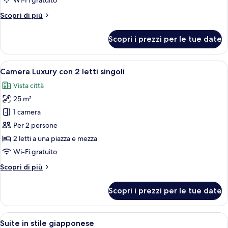
Wi-Fi gratuito
Altri
Scopri di più
dettagli
per
Scopri i prezzi per le tue date
Camera
Superior
Apri
Una stanza con una testiera in legno, c
6
Camera Luxury con 2 letti singoli
tutte
Vista città
le
25 m²
foto
per
1 camera
Camera
Per 2 persone
Luxury
2 letti a una piazza e mezza
con
Wi-Fi gratuito
2
Altri
Scopri di più
letti
dettagli
singoli
per
Scopri i prezzi per le tue date
Camera
Luxury
con
Apri
Una stanza con un divano, un tavolo ro
17
2
Suite in stile giapponese