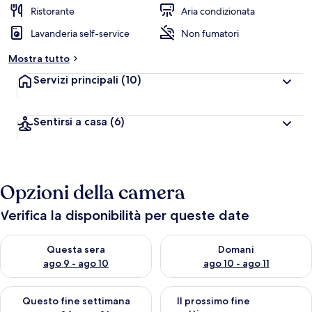
a
Ristorante
Aria condizionata
l
Lavanderia self-service
Non fumatori
u
t
Mostra tutto
a
z
Servizi principali
(10)
i
o
n
Sentirsi a casa
(6)
i
p
i
ù
Opzioni della camera
a
l
Verifica la disponibilità per queste date
t
e
Verifica la disponibilità per questa sera, ago 9 - ago 10
Verifica la disponibilità per d
Questa sera
Domani
d
ago 9 - ago 10
ago 10 - ago 11
e
i
Verifica la disponibilità per questo fine settimana, ago 14 - ag
Verifica la disponibilità per i
Questo fine settimana
Il prossimo fine
v