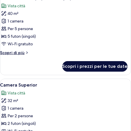
tutte
Vista città
le
40 m²
foto
per
1 camera
Camera
Per 5 persone
Deluxe
5 futon (singoli)
(Japanese
Wi-Fi gratuito
Style)
Altri
Scopri di più
dettagli
per
Scopri i prezzi per le tue date
Camera
Deluxe
(Japanese
Apri
Una tradizionale stanza giapponese con
9
Style)
Camera Superior
tutte
Vista città
le
32 m²
foto
per
1 camera
Camera
Per 2 persone
Superior
2 futon (singoli)