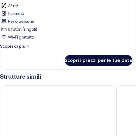
tutte
letti
77 m²
singoli
le
1 camera
foto
per
Per 6 persone
Suite
6 futon (singoli)
in
Wi-Fi gratuito
stile
Altri
Scopri di più
giapponese
dettagli
per
Scopri i prezzi per le tue date
Suite
in
stile
Strutture simili
giapponese
Onyado Nono Kyotoshichijo Natural Hot Springs
RYOKAN