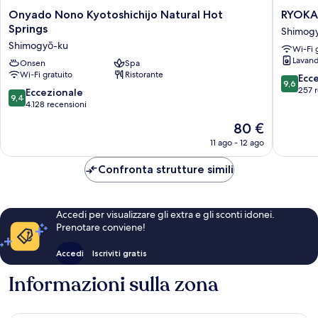
Onyado
RYOKA
Onyado Nono Kyotoshichijo Natural Hot
RYOKA
Nono
GINKA
Springs
Shimog
Kyotoshichijo
KYOTO
Shimogyō-ku
Wi-Fi 
Natural
Shimog
Lavand
Hot
Onsen
Spa
ku
Wi-Fi gratuito
Ristorante
Springs
9.6
Ecc
9,6
Shimogyō-
su
257 
9.4
Eccezionale
9,4
ku
10,
su
4.128 recensioni
Eccezion
10,
Il
80 €
257
Eccezionale,
prezzo
recensio
4.128
11 ago - 12 ago
attuale
recensioni
è
Confronta strutture simili
80 €
Accedi per visualizzare gli extra e gli sconti idonei.
Prenotare conviene!
Accedi
Iscriviti gratis
Informazioni sulla zona