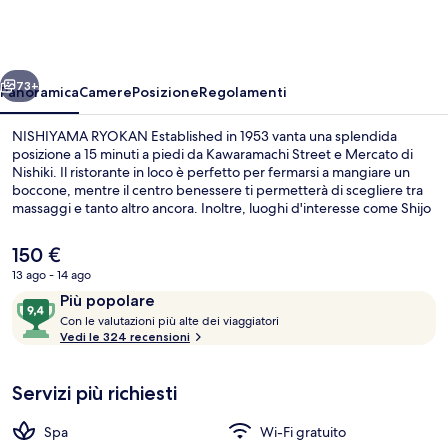
Established
in
1953
ietro
Avanti
73+
Panoramica
Camere
Posizione
Regolamenti
NISHIYAMA RYOKAN Established in 1953 vanta una splendida
posizione a 15 minuti a piedi da Kawaramachi Street e Mercato di
Nishiki. Il ristorante in loco è perfetto per fermarsi a mangiare un
boccone, mentre il centro benessere ti permetterà di scegliere tra
massaggi e tanto altro ancora. Inoltre, luoghi d'interesse come Shijo
Street e Palazzo imperiale di Kyoto si trovano a soli 5 minuti in auto.
Le recensioni degli ospiti lodano il personale gentile della struttura.
Il
150 €
Approfitta dei mezzi pubblici nelle vicinanze: Stazione di
prezzo
13 ago - 14 ago
Shiyakusho-mae è a 5 min e Stazione di Karasuma-Oike a 10 min a
attuale
piedi.
Recensioni
9,4
Più popolare
Cortile
è
C
su
Con le valutazioni più alte dei viaggiatori
150 €
o
Vedi le 324 recensioni
10,
n
Più
popolare
Servizi più richiesti
l
e
Spa
Wi-Fi gratuito
v