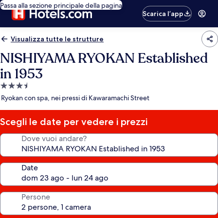
Passa alla sezione principale della pagina
Scarica l’app
Visualizza tutte le strutture
NISHIYAMA RYOKAN Established
in 1953
Struttura
a
Ryokan con spa, nei pressi di Kawaramachi Street
3.5
stelle
Scegli le date per vedere i prezzi
Dove vuoi andare?
Date
Persone