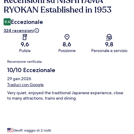
Recensioni su NISHIYAMA
RYOKAN Established in 1953
Eccezionale
9,4
324 recensioni
9,6
8,6
9,8
Pulizia
Posizione
Personale e servizio
Recensioni
Recensione verificata
10/10 Eccezionale
29 gen 2026
Traduci con Google
Very quiet, enjoyed the traditional Japanese experience, close
to many attractions, trains and dining.
Geoff, viaggio di 2 notti