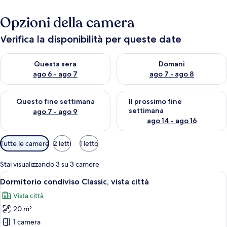
Opzioni della camera
Verifica la disponibilità per queste date
Verifica la disponibilità per questa sera, ago 6 - ago 7
Verifica la disponibilità per d
Questa sera
Domani
ago 6 - ago 7
ago 7 - ago 8
Verifica la disponibilità per questo fine settimana, ago 7 - ago
Verifica la disponibilità per il
Questo fine settimana
Il prossimo fine
settimana
ago 7 - ago 9
ago 14 - ago 16
Filtri
Tutte le camere
2 letti
1 letto
disponibili
per
Stai visualizzando 3 su 3 camere
le
Apri
Una camera in stile dormitorio con let
8
Dormitorio condiviso Classic, vista città
camere
tutte
Vista città
le
20 m²
foto
per
1 camera