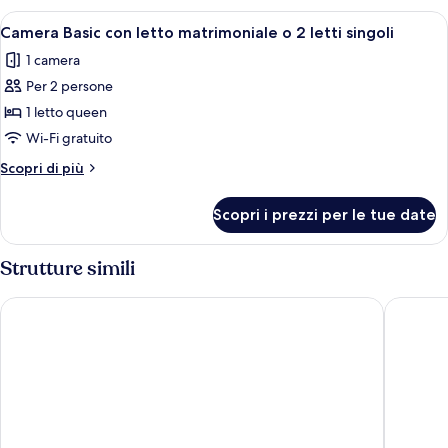
Apri
Una camera da letto con due letti, un
1
Camera Basic con letto matrimoniale o 2 letti singoli
tutte
1 camera
le
Per 2 persone
foto
per
1 letto queen
Camera
Wi-Fi gratuito
Basic
Altri
Scopri di più
con
dettagli
letto
per
Scopri i prezzi per le tue date
Camera
matrimoniale
Basic
o
con
Strutture simili
2
letto
matrimoniale
letti
Dado Hotel International
Residenc
o
singoli
2
letti
singoli