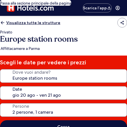
Passa alla sezione principale della pagina
Scarica l’app
Visualizza tutte le strutture
Privato
Europe station rooms
Affittacamere a Parma
Scegli le date per vedere i prezzi
Dove vuoi andare?
Date
Persone
Cerca