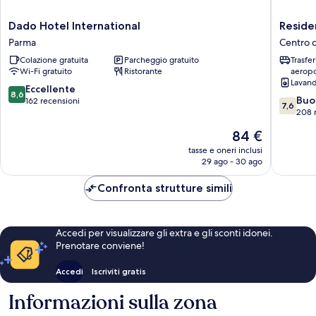
Dado
Residen
Dado Hotel International
Reside
Hotel
Liberty
Parma
Centro c
International
Hotel
Colazione gratuita
Parcheggio gratuito
Trasfe
Parma
Centro
Wi-Fi gratuito
Ristorante
aeropo
città
Lavand
di
8.6
Eccellente
8,6
7.6
Parma
Buo
su
162 recensioni
7,6
su
208 
10,
10,
Eccellente,
Il
84 €
Buono,
162
prezzo
208
tasse e oneri inclusi
recensioni
attuale
29 ago - 30 ago
recensio
è
84 €
Confronta strutture simili
Accedi per visualizzare gli extra e gli sconti idonei.
Prenotare conviene!
Accedi
Iscriviti gratis
Informazioni sulla zona