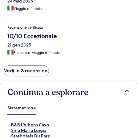
24 mag 2025
Viaggio di 1 notte
Recensione verificata
10/10 Eccezionale
21 gen 2025
Francesco, viaggio di 1 notte
Vedi le 3 recensioni
Continua a esplorare
Sistemazione
L
B&B L'Albero Cavo
i
L
Sina Maria Luigia
n
i
L
Starhotels Du Parc