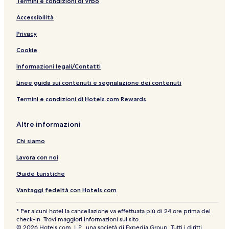
Termini e condizioni di Vrbo
H
i
e
l
a
G
r
l
d
P
G
t
l
F
t
i
t
i
o
Accessibilità
y
a
i
u
y
P
z
Privacy
r
l
H
a
z
n
i
o
r
o
Cookie
e
e
t
m
s
t
e
a
Informazioni legali/Contatti
e
t
l
|
a
U
Linee guida sui contenuti e segnalazione dei contenuti
N
Termini e condizioni di Hotels.com Rewards
A
E
s
Altre informazioni
p
e
Chi siamo
r
i
Lavora con noi
e
n
Guide turistiche
z
Vantaggi fedeltà con Hotels.com
e
* Per alcuni hotel la cancellazione va effettuata più di 24 ore prima del
check-in. Trovi maggiori informazioni sul sito.
© 2026 Hotels.com, L.P., una società di Expedia Group. Tutti i diritti