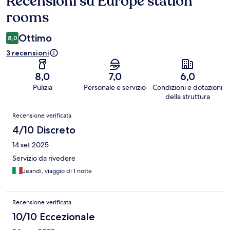
Recensioni su Europe station
rooms
Ottimo
8,0
3 recensioni
8,0
7,0
6,0
Pulizia
Personale e servizio
Condizioni e dotazioni
della struttura
Recensioni
Recensione verificata
4/10 Discreto
14 set 2025
Servizio da rivedere
Jeandi, viaggio di 1 notte
Recensione verificata
10/10 Eccezionale