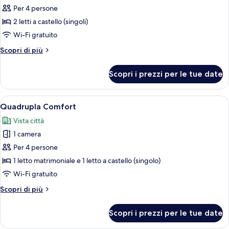
Dormitorio
Per 4 persone
condiviso
2 letti a castello (singoli)
Classic,
Wi-Fi gratuito
vista
Altri
Scopri di più
città
dettagli
per
Scopri i prezzi per le tue date
Dormitorio
condiviso
Classic,
Apri
Una camera da letto con un letto, un t
13
vista
Quadrupla Comfort
tutte
città
Vista città
le
1 camera
foto
per
Per 4 persone
Quadrupla
1 letto matrimoniale e 1 letto a castello (singolo)
Comfort
Wi-Fi gratuito
Altri
Scopri di più
dettagli
per
Scopri i prezzi per le tue date
Quadrupla
Comfort