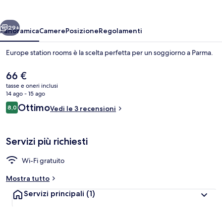
ietro
Avanti
29+
Panoramica
Camere
Posizione
Regolamenti
Europe station rooms è la scelta perfetta per un soggiorno a Parma.
Il
66 €
prezzo
tasse e oneri inclusi
attuale
14 ago - 15 ago
è
Recensioni
Ottimo
8,0
Vedi le 3 recensioni
66 €
8,0 su 10
Doppia Economy | Una cassaforte in cam
Servizi più richiesti
Wi-Fi gratuito
Mostra tutto
Servizi principali
(1)