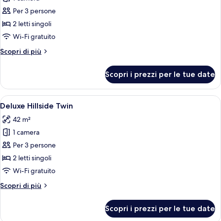
Deluxe
Per 3 persone
Sea
2 letti singoli
View
Wi-Fi gratuito
Twin
Altri
Scopri di più
dettagli
per
Scopri i prezzi per le tue date
Deluxe
Sea
View
Apri
Una camera d'albergo con due letti, un
8
Twin
Deluxe Hillside Twin
tutte
42 m²
le
1 camera
foto
per
Per 3 persone
Deluxe
2 letti singoli
Hillside
Wi-Fi gratuito
Twin
Altri
Scopri di più
dettagli
per
Scopri i prezzi per le tue date
Deluxe
Hillside