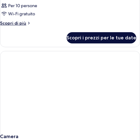
Per 10 persone
Wi-Fi gratuito
Altri
Scopri di più
dettagli
per
Scopri i prezzi per le tue date
Camera
Camera