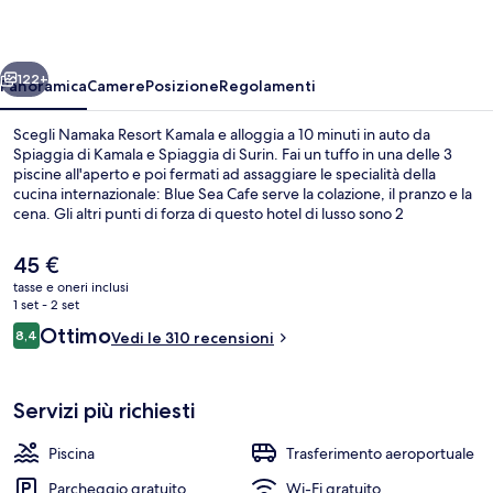
ietro
Avanti
122+
Panoramica
Camere
Posizione
Regolamenti
Scegli Namaka Resort Kamala e alloggia a 10 minuti in auto da
Spiaggia di Kamala e Spiaggia di Surin. Fai un tuffo in una delle 3
piscine all'aperto e poi fermati ad assaggiare le specialità della
cucina internazionale: Blue Sea Cafe serve la colazione, il pranzo e la
cena. Gli altri punti di forza di questo hotel di lusso sono 2
bar/lounge, un bar a bordo piscina e una palestra.
Il
45 €
prezzo
tasse e oneri inclusi
attuale
1 set - 2 set
3 piscine all'aperto
è
Recensioni
Ottimo
8,4
Vedi le 310 recensioni
45 €
8,4 su 10
Servizi più richiesti
Piscina
Trasferimento aeroportuale
Parcheggio gratuito
Wi-Fi gratuito