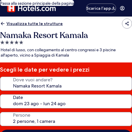
Passa alla sezione principale della pagina
Scarica l’app
Visualizza tutte le strutture
Namaka Resort Kamala
Struttura
a
Hotel di lusso, con collegamento al centro congressi e 3 piscine
5.0
all'aperto, vicino a Spiaggia di Kamala
stelle
Scegli le date per vedere i prezzi
Dove vuoi andare?
Date
Persone