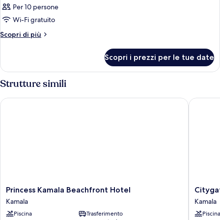
Per 10 persone
Wi-Fi gratuito
Altri
Scopri di più
dettagli
per
Scopri i prezzi per le tue date
Camera
Strutture simili
Princess Kamala Beachfront Hotel
Citygate
Princess
Citygate
Princess Kamala Beachfront Hotel
Cityga
Kamala
Kamala
Kamala
Kamala
Beachfront
Resort
Piscina
Trasferimento
Piscin
Hotel
and