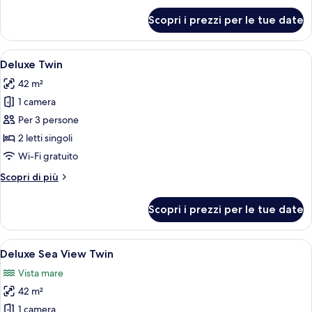
per
Scopri i prezzi per le tue date
Deluxe
Sea
View
Apri
Una moderna camera d'albergo con un l
8
Double
Deluxe Twin
tutte
42 m²
le
1 camera
foto
per
Per 3 persone
Deluxe
2 letti singoli
Twin
Wi-Fi gratuito
Altri
Scopri di più
dettagli
per
Scopri i prezzi per le tue date
Deluxe
Twin
Apri
Camera d'albergo con un letto grande,
8
Deluxe Sea View Twin
tutte
Vista mare
le
42 m²
foto
per
1 camera