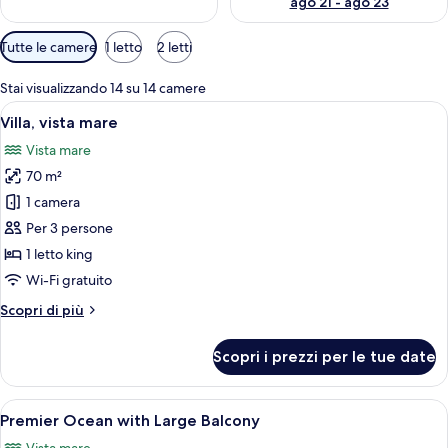
ago 21 - ago 23
Filtri
Tutte le camere
1 letto
2 letti
disponibili
per
Stai visualizzando 14 su 14 camere
le
Apri
Una camera d'albergo con un'ampia fine
10
Villa, vista mare
camere
tutte
Vista mare
le
70 m²
foto
per
1 camera
Villa,
Per 3 persone
vista
1 letto king
mare
Wi-Fi gratuito
Altri
Scopri di più
dettagli
per
Scopri i prezzi per le tue date
Villa,
vista
mare
Apri
Una camera d'albergo con un letto gran
10
Premier Ocean with Large Balcony
tutte