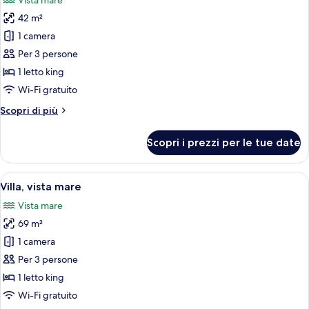
Vista mare
le
42 m²
foto
per
1 camera
Premier
Per 3 persone
Ocean
1 letto king
with
Wi-Fi gratuito
Large
Altri
Scopri di più
Balcony
dettagli
per
Scopri i prezzi per le tue date
Premier
Ocean
with
Apri
Camera d'albergo con un letto grande, 
6
Large
Villa, vista mare
tutte
Balcony
Vista mare
le
69 m²
foto
per
1 camera
Villa,
Per 3 persone
vista
1 letto king
mare
Wi-Fi gratuito