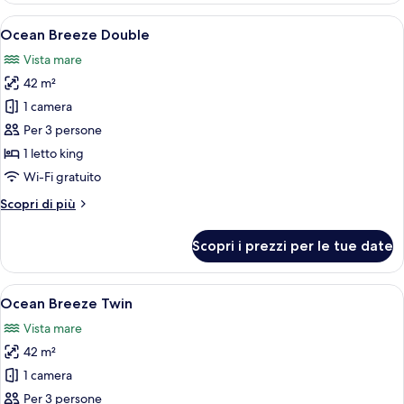
Twin
Apri
Una camera d'albergo con un letto gra
7
Ocean Breeze Double
tutte
Vista mare
le
42 m²
foto
per
1 camera
Ocean
Per 3 persone
Breeze
1 letto king
Double
Wi-Fi gratuito
Altri
Scopri di più
dettagli
per
Scopri i prezzi per le tue date
Ocean
Breeze
Double
Apri
Camera d'albergo con due letti, una sc
9
Ocean Breeze Twin
tutte
Vista mare
le
42 m²
foto
per
1 camera
Ocean
Per 3 persone