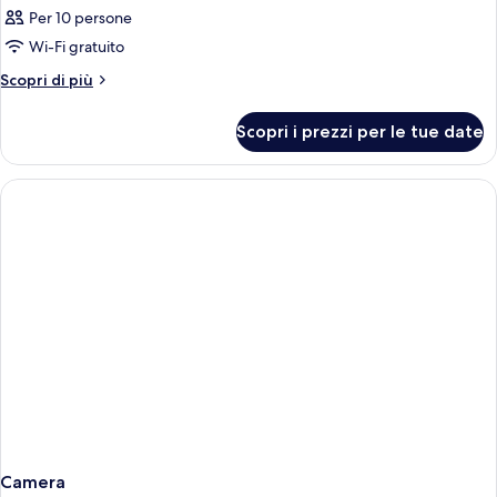
Per 10 persone
Wi-Fi gratuito
Altri
Scopri di più
dettagli
per
Scopri i prezzi per le tue date
Camera
Camera