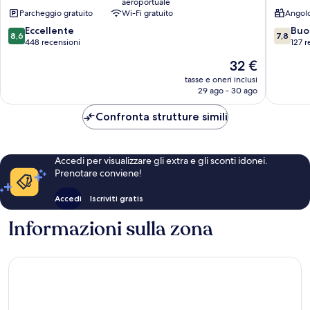
aeroportuale
Kamala
Residen
Parcheggio gratuito
Wi-Fi gratuito
Angolo
Kamala
8.6
7.8
Eccellente
Buo
8,6
7,8
su
su
448 recensioni
127 r
10,
10,
Il
32 €
Eccellente,
Buono,
prezzo
448
127
tasse e oneri inclusi
attuale
29 ago - 30 ago
recensioni
recensio
è
32 €
Confronta strutture simili
Accedi per visualizzare gli extra e gli sconti idonei.
Prenotare conviene!
Accedi
Iscriviti gratis
Informazioni sulla zona