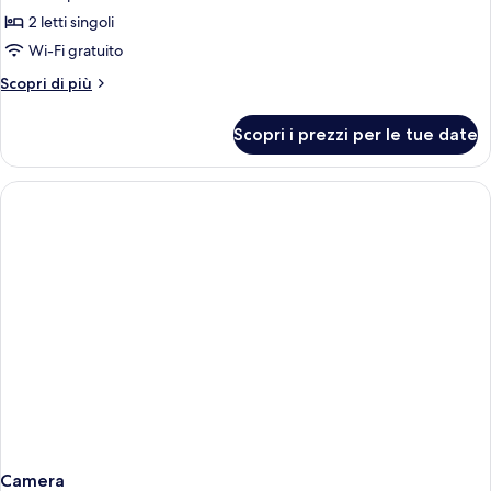
Breeze
2 letti singoli
Twin
Wi-Fi gratuito
Altri
Scopri di più
dettagli
per
Scopri i prezzi per le tue date
Ocean
Breeze
Twin
Camera