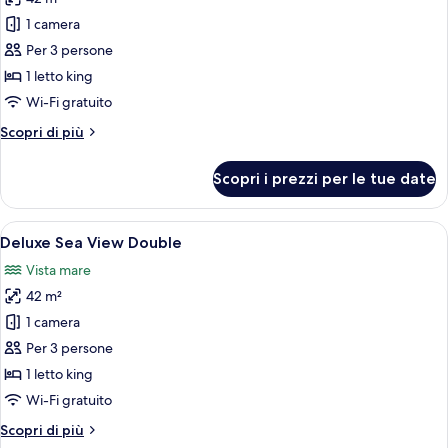
le
1 camera
foto
per
Per 3 persone
Deluxe
1 letto king
Double
Wi-Fi gratuito
Altri
Scopri di più
dettagli
per
Scopri i prezzi per le tue date
Deluxe
Double
Apri
Camera d'albergo moderna con un letto
8
Deluxe Sea View Double
tutte
Vista mare
le
42 m²
foto
per
1 camera
Deluxe
Per 3 persone
Sea
1 letto king
View
Wi-Fi gratuito
Double
Altri
Scopri di più
dettagli