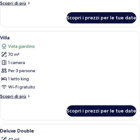
Altri
Scopri di più
dettagli
per
Scopri i prezzi per le tue date
Villa,
vista
mare
Apri
Camera da letto con un letto grande, u
7
Villa
tutte
Vista giardino
le
70 m²
foto
per
1 camera
Villa
Per 3 persone
1 letto king
Wi-Fi gratuito
Altri
Scopri di più
dettagli
per
Scopri i prezzi per le tue date
Villa
Apri
Una moderna camera d'albergo con un l
8
Deluxe Double
tutte
42 m²