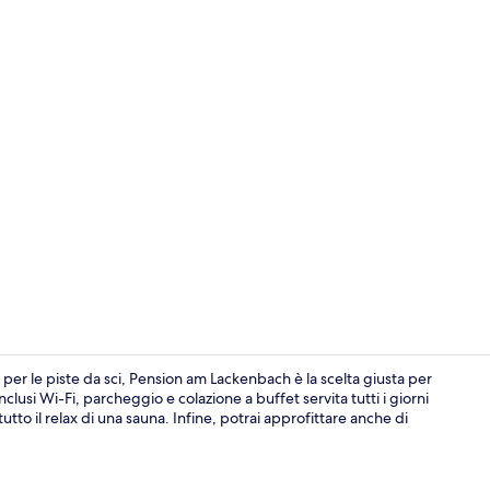
Sci
a per le piste da sci, Pension am Lackenbach è la scelta giusta per
nclusi Wi-Fi, parcheggio e colazione a buffet servita tutti i giorni
utto il relax di una sauna. Infine, potrai approfittare anche di
Camera doppi