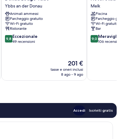
Lodge
Stadt
Ybbs an der Donau
Melk
Ybbs
Melk
Animali ammessi
Piscina
Ybbs
Melk
Parcheggio gratuito
Parcheggio gratuito
an
Wi-Fi gratuito
Wi-Fi gratuito
der
Ristorante
Bar
Donau
9.8
9.0
Eccezionale
Meraviglioso
9,8
9,0
su
su
49 recensioni
106 recensioni
10,
10,
Eccezionale,
Meraviglioso,
49
106
Il
201 €
recensioni
recensioni
prezzo
tasse e oneri inclusi
t
attuale
8 ago - 9 ago
è
201 €
Accedi
Iscriviti gratis