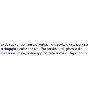
ppa
iste da sci, Pension am Lackenbach è la scelta giusta per una
parcheggio e colazione a buffet servita tutti i giorni dalle
i una sauna. Infine, potrai approfittare anche di deposito sci.