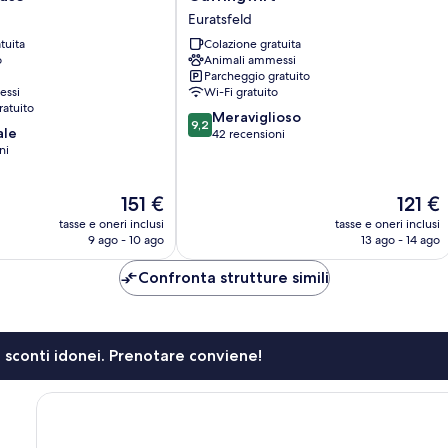
Euratsfeld
Euratsfeld
tuita
Colazione gratuita
o
Animali ammessi
Parcheggio gratuito
essi
Wi-Fi gratuito
ratuito
9.2
Meraviglioso
9,2
ale
su
42 recensioni
ni
10,
Meraviglioso,
42
Il
Il
151 €
121 €
recensioni
prezzo
prezzo
tasse e oneri inclusi
tasse e oneri inclusi
attuale
attuale
9 ago - 10 ago
13 ago - 14 ago
è
è
151 €
121 €
Confronta strutture simili
li sconti idonei. Prenotare conviene!