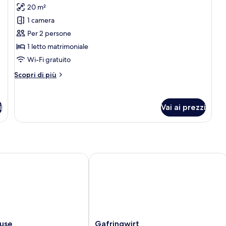
20 m²
le
1 camera
foto
per
Per 2 persone
Camera
1 letto matrimoniale
doppia
Wi-Fi gratuito
Altri
Scopri di più
dettagli
per
Camera
i
Vai ai prezzi
doppia
e
Gafringwirt
Gafringwirt
ause
Gafringwirt