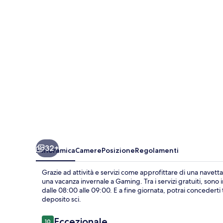
32+
Panoramica
Camere
Posizione
Regolamenti
Grazie ad attività e servizi come approfittare di una navett
una vacanza invernale a Gaming. Tra i servizi gratuiti, sono i
dalle 08:00 alle 09:00. E a fine giornata, potrai concederti t
deposito sci.
Recensioni
Eccezionale
10