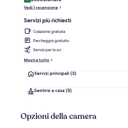
10 su 10
Vedi 1 recensione
Camera doppi
Servizi più richiesti
Colazione gratuita
Parcheggio gratuito
Servizi per lo sci
Mostra tutto
Servizi principali
(3)
Sentirsi a casa
(5)
Opzioni della camera