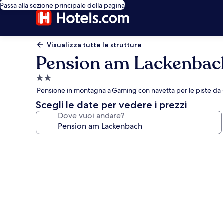
Passa alla sezione principale della pagina
Visualizza tutte le strutture
Pension am Lackenbac
Struttura
a
Pensione in montagna a Gaming con navetta per le piste da s
2.0
Scegli le date per vedere i prezzi
stelle
Dove vuoi andare?
Galleria
fotografica
per
Pension
am
Lackenbach