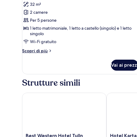
32 m²
le
2 camere
foto
per
Per 5 persone
Camera
1 letto matrimoniale, 1 letto a castello (singolo) e 1 letto
singolo
familiare
Wi-Fi gratuito
Altri
Scopri di più
dettagli
per
Vai ai prezz
Camera
familiare
Strutture simili
Best Western Hotel Tulln
Hotel Kartaus
Best
Hotel
Best Western Hotel Tulln
Hotel Kart