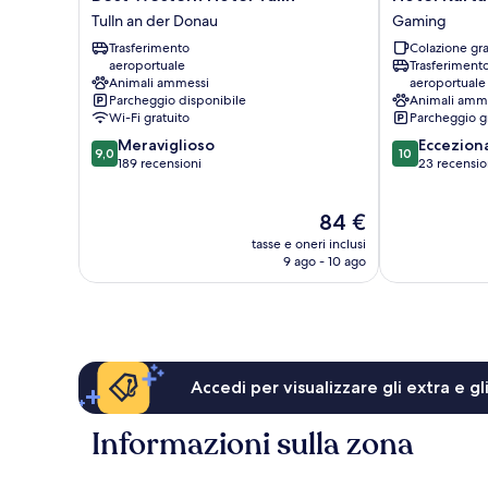
Western
Kartause
Tulln an der Donau
Gaming
Hotel
Gaming
Trasferimento
Colazione gra
Tulln
aeroportuale
Trasferiment
Tulln
Animali ammessi
aeroportuale
an
Parcheggio disponibile
Animali amm
der
Wi-Fi gratuito
Parcheggio g
Donau
9.0
10.0
Meraviglioso
Eccezion
9,0
10
su
su
189 recensioni
23 recensio
10,
10,
Meraviglioso,
Eccezionale,
Il
84 €
189
23
prezzo
recensioni
recensioni
tasse e oneri inclusi
attuale
9 ago - 10 ago
è
84 €
Accedi per visualizzare gli extra e g
Informazioni sulla zona