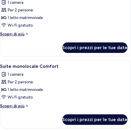
1 camera
foto
per
Per 2 persone
Doppia
1 letto matrimoniale
Comfort
Wi-Fi gratuito
Altri
Scopri di più
dettagli
per
Scopri i prezzi per le tue date
Doppia
Comfort
Apri
Camera d'albergo con un letto, un tavo
6
Suite monolocale Comfort
tutte
1 camera
le
Per 2 persone
foto
per
1 letto matrimoniale
Suite
Wi-Fi gratuito
monolocale
Altri
Scopri di più
Comfort
dettagli
per
Scopri i prezzi per le tue date
Suite
monolocale