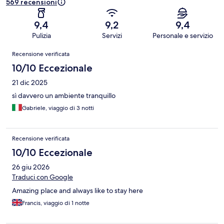
569 recensioni
9,4
9,2
9,4
Pulizia
Servizi
Personale e servizio
Recensioni
Recensione verificata
10/10 Eccezionale
21 dic 2025
sì davvero un ambiente tranquillo
Gabriele, viaggio di 3 notti
Recensione verificata
10/10 Eccezionale
26 giu 2026
Traduci con Google
Amazing place and always like to stay here
Francis, viaggio di 1 notte