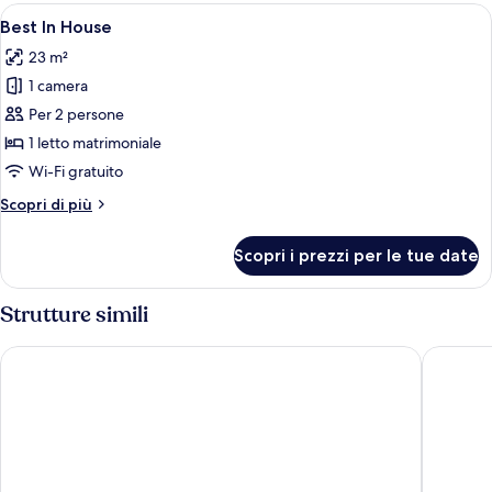
Comfort
Apri
Una camera da letto con un letto, un a
8
Best In House
tutte
23 m²
le
1 camera
foto
per
Per 2 persone
Best
1 letto matrimoniale
In
Wi-Fi gratuito
House
Altri
Scopri di più
dettagli
per
Scopri i prezzi per le tue date
Best
In
House
Strutture simili
Ruby Zoe Hotel London by IHG
Thistle 