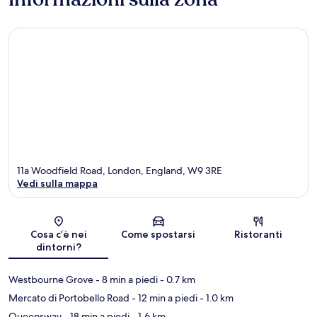
11a Woodfield Road, London, England, W9 3RE
Vedi sulla mappa
Mappa
Cosa c’è nei
Come spostarsi
Ristoranti
dintorni?
Westbourne Grove
- 8 min a piedi
- 0.7 km
Mercato di Portobello Road
- 12 min a piedi
- 1.0 km
Queensway
- 18 min a piedi
- 1.6 km