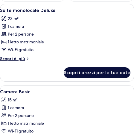
Apri
Una camera d'albergo compatta con un 
9
Suite monolocale Deluxe
tutte
23 m²
le
1 camera
foto
per
Per 2 persone
Suite
1 letto matrimoniale
monolocale
Wi-Fi gratuito
Deluxe
Altri
Scopri di più
dettagli
per
Scopri i prezzi per le tue date
Suite
monolocale
Deluxe
Apri
Un letto rifatto con cura, una comodin
5
Camera Basic
tutte
15 m²
le
1 camera
foto
per
Per 2 persone
Camera
1 letto matrimoniale
Basic
Wi-Fi gratuito