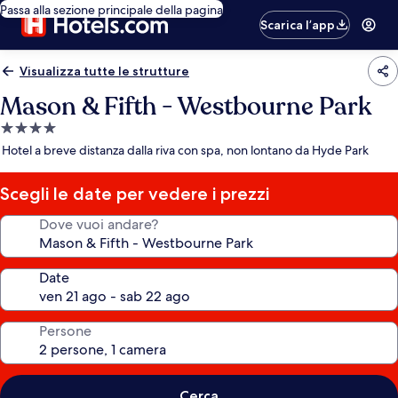
Passa alla sezione principale della pagina
Scarica l’app
Visualizza tutte le strutture
Mason & Fifth - Westbourne Park
Struttura
a
Hotel a breve distanza dalla riva con spa, non lontano da Hyde Park
4.0
stelle
Scegli le date per vedere i prezzi
Dove vuoi andare?
Date
Persone
Cerca