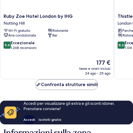
Ruby
Thistle
Ruby Zoe Hotel London by IHG
Thistl
Zoe
London
Notting Hill
London 
Hotel
Hyde
Wi-Fi gratuito
Ristorante
Parche
London
Park
Aria condizionata
Bar
Ristor
by
Kensing
IHG
Garden
9.4
8.6
Eccezionale
Ecc
9,4
8,6
Notting
London
su
su
1.268 recensioni
1.134
Hill
City
10,
10,
Centre
Eccezionale,
Eccellen
Il
177 €
1.268
1.134
prezzo
tasse e oneri inclusi
recensioni
recensio
attuale
24 ago - 25 ago
è
177 €
Confronta strutture simili
Accedi per visualizzare gli extra e gli sconti idonei.
Prenotare conviene!
Accedi
Iscriviti gratis
Informazioni sulla zona