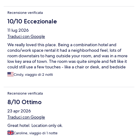
Recensione verificata
10/10 Eccezionale
11 lug 2026
Traduci con Google
We really loved this place. Being a combination hotel and
condo/work space rental it had a neighborhood feel, lots of
room downstairs to hang outside your room, and was in a more
low key area of town. The room was quite simple and felt like it
could still use a few touches - like a chair or desk, and bedside
table that were bigger than a place to put a cell phone, but it
Cindy, viaggio di 2 notti
was clean and comfortable. We used the pool and steam room,
and spent time by the riverside patio or other hidden areas that
provide space to work or have a bite to eat. It felt safe and
Recensione verificata
welcoming - in an area that is seeing a revival. If you go- spend
time exploring the place and the local areas. Would be fantastic
8/10 Ottimo
spot for a working trip.
23 apr 2026
Traduci con Google
Great hotel. Location only ok.
Caroline, viaggio di 1 notte