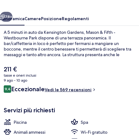
-
Westbourne
ietro
Avanti
Park
78+
Panoramica
Camere
Posizione
Regolamenti
A 5 minuti in auto da Kensington Gardens, Mason & Fifth -
Westbourne Park dispone di una terrazza panoramica. Il
bar/caffetteria in loco è perfetto per fermarsi a mangiare un
boccone, mentre il centro benessere ti permetterà di scegliere tra
massaggi e tanto altro ancora. La struttura presenta anche le
seguenti dotazioni: una piscina coperta, un bar/lounge e una
palestra. La struttura è una comoda base per spostarsi con i mezzi
Il
211 €
pubblici: Stazione della metro di Westbourne Park si trova a 4 min a
prezzo
tasse e oneri inclusi
piedi e Stazione della metro di Royal Oak a 13.
attuale
9 ago - 10 ago
Lounge
è
Recensioni
Eccezionale
9,4
Vedi le 569 recensioni
211 €
9,4 su 10
Servizi più richiesti
Piscina
Spa
Animali ammessi
Wi-Fi gratuito