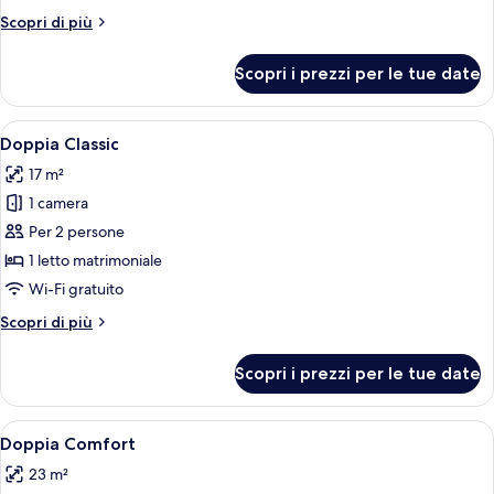
Altri
Scopri di più
dettagli
per
Scopri i prezzi per le tue date
Camera
Basic
Apri
Una camera d'albergo compatta con ang
6
Doppia Classic
tutte
17 m²
le
1 camera
foto
per
Per 2 persone
Doppia
1 letto matrimoniale
Classic
Wi-Fi gratuito
Altri
Scopri di più
dettagli
per
Scopri i prezzi per le tue date
Doppia
Classic
Apri
Camera da letto moderna con un letto gr
6
Doppia Comfort
tutte
23 m²
le