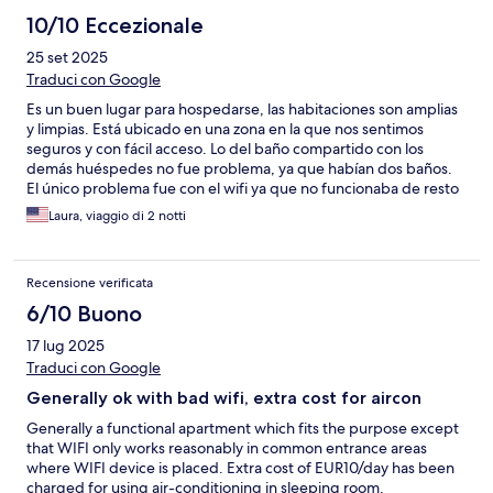
10/10 Eccezionale
25 set 2025
Traduci con Google
Es un buen lugar para hospedarse, las habitaciones son amplias
y limpias. Está ubicado en una zona en la que nos sentimos
seguros y con fácil acceso. Lo del baño compartido con los
demás huéspedes no fue problema, ya que habían dos baños.
El único problema fue con el wifi ya que no funcionaba de resto
todo perfecto. Recomendado!
Laura, viaggio di 2 notti
Recensione verificata
6/10 Buono
17 lug 2025
Traduci con Google
Generally ok with bad wifi, extra cost for aircon
Generally a functional apartment which fits the purpose except
that WIFI only works reasonably in common entrance areas
where WIFI device is placed. Extra cost of EUR10/day has been
charged for using air-conditioning in sleeping room.