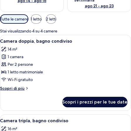
settimana
ago 14 - ago 16
ago 21 - ago 23
Filtri
Tutte le camere
1 letto
2 letti
disponibili
per
Stai visualizzando 4 su 4 camere
le
Apri
Camera da letto con un letto, comodi
4
Camera doppia, bagno condiviso
camere
tutte
14 m²
le
1 camera
foto
per
Per 2 persone
Camera
1 letto matrimoniale
doppia,
Wi-Fi gratuito
bagno
Altri
Scopri di più
condiviso
dettagli
per
Scopri i prezzi per le tue date
Camera
doppia,
bagno
Apri
Una camera da letto con un letto, como
4
condiviso
Camera tripla, bagno condiviso
tutte
16 m²
le