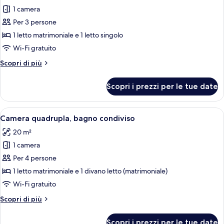
1 camera
foto
per
Per 3 persone
Camera
1 letto matrimoniale e 1 letto singolo
tripla,
Wi-Fi gratuito
bagno
Altri
Scopri di più
condiviso
dettagli
per
Scopri i prezzi per le tue date
Camera
tripla,
bagno
Apri
Un letto rifatto con una coperta rossa 
4
condiviso
Camera quadrupla, bagno condiviso
tutte
20 m²
le
1 camera
foto
per
Per 4 persone
Camera
1 letto matrimoniale e 1 divano letto (matrimoniale)
quadrupla,
Wi-Fi gratuito
bagno
Altri
Scopri di più
condiviso
dettagli
per
Scopri i prezzi per le tue date