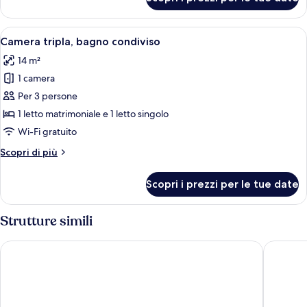
Camera
quadrupla,
bagno
Apri
Una camera da letto con due letti, u
3
condiviso
Camera tripla, bagno condiviso
tutte
14 m²
le
1 camera
foto
per
Per 3 persone
Camera
1 letto matrimoniale e 1 letto singolo
tripla,
Wi-Fi gratuito
bagno
Altri
Scopri di più
condiviso
dettagli
per
Scopri i prezzi per le tue date
Camera
tripla,
bagno
Strutture simili
condiviso
Rooms Consell de cent
Rooms Pa