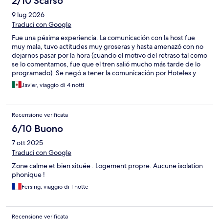
2/10 Scarso
9 lug 2026
Traduci con Google
Fue una pésima experiencia. La comunicación con la host fue
muy mala, tuvo actitudes muy groseras y hasta amenazó con no
dejarnos pasar por la hora (cuando el motivo del retraso tal como
se lo comentamos, fue que el tren salió mucho más tarde de lo
programado). Se negó a tener la comunicación por Hoteles y
sólo quería por WhatsApp, estuvo acosando por llamadas. El
Javier, viaggio di 4 notti
cuarto no era el que habíamos reservado. La atención y la
experiencia fue tan mala que ni nos quedamos en este
hospedaje, nos tuvimos que cambiar a un hotel. Si quieren
Recensione verificata
disfrutar su viaje en Barcelona, no consideren este hospedaje. Y
no somos los primeros con esta experiencia, pueden revisar en
6/10 Buono
Google Maps y tienen malos comentarios. Lástima que haya esta
7 ott 2025
clase de hosts en la plataforma de Hoteles y ni se hagan cargo
de nada.
Traduci con Google
Zone calme et bien située . Logement propre. Aucune isolation
phonique !
Fersing, viaggio di 1 notte
Recensione verificata