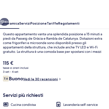
ietro
Avanti
18+
Panoramica
Servizi
Posizione
Tariffe
Regolamenti
Questo appartamento vanta una splendida posizione a 15 minuti a
piedi da Passeig de Gràcia e Rambla de Catalunya. Dotazioni extra
come frigoriferi e microonde sono disponibili presso gli
appartamenti della struttura, che include anche TV LED e Wi-Fi
gratuito. La struttura è una comoda base per spostarsi con i mezzi
pubblici: Stazione metro di Hospital Clínic si trova a 7 min a piedi e
Stazione metro di Provença a 8.
Il
115 €
prezzo
tasse e oneri inclusi
attuale
3 set - 4 set
Camera tripla, bagno condiviso | Una sc
è
Recensioni
Buono
7,6
Vedi le 30 recensioni
115 €
7,6 su 10
Servizi più richiesti
Cucina condivisa
Lavanderia self-service