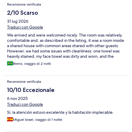
Recensione verificata
2/10 Scarso
31 lug 2026
Traduci con Google
We arrived and were welcomed nicely. The room was relatively
comfortable and, as described in the listing, it was a room inside
a shared house with common areas shared with other guests.
However, we had some issues with cleanliness: one towel was
heavily stained, my face towel was dirty and worn, and the
bedspread had some stains as well. We were also surprised by
Breno, viaggio di 2 notti
the €10 per day extra charge for the air conditioning, which was
not clearly disclosed on the booking website. Since the city was
around 35°C during our stay and there was not even a fan
Recensione verificata
available, we were basically forced to pay the extra fee to have a
comfortable stay. This lack of transparency was disappointing.
10/10 Eccezionale
Overall, the stay was acceptable, but these issues negatively
6 nov 2025
affected our experience.
Traduci con Google
Sí, la atención estuvo excelente y la habitación implecable.
Miguel Israel, viaggio di 1 notte