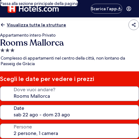
Passa alla sezione principale della pagina
Scarica l’app
Visualizza tutte le strutture
Appartamento intero
·
Privato
Rooms Mallorca
Struttura
a
Complesso di appartamenti nel centro della città, non lontano da
3.0
Passeig de Gràcia
stelle
Scegli le date per vedere i prezzi
Dove vuoi andare?
Date
Persone