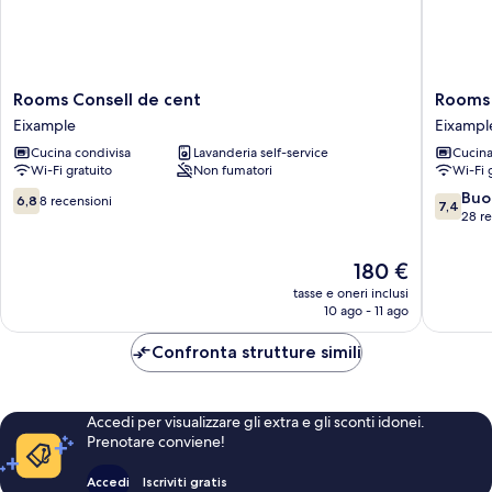
Rooms
Rooms
Rooms Consell de cent
Rooms 
Consell
Paris
Eixample
Eixampl
de
Eixampl
Cucina condivisa
Lavanderia self-service
Cucina
cent
Wi-Fi gratuito
Non fumatori
Wi-Fi 
Eixample
6.8
7.4
Buo
6,8
8 recensioni
7,4
su
su
28 r
10,
10,
8
Buono,
Il
180 €
recensioni
28
prezzo
tasse e oneri inclusi
recensio
attuale
10 ago - 11 ago
è
180 €
Confronta strutture simili
Accedi per visualizzare gli extra e gli sconti idonei.
Prenotare conviene!
Accedi
Iscriviti gratis