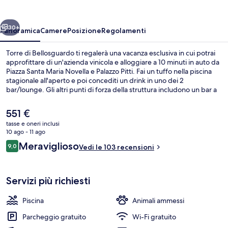
ietro
Avanti
30+
Panoramica
Camere
Posizione
Regolamenti
Torre di Bellosguardo ti regalerà una vacanza esclusiva in cui potrai
approfittare di un'azienda vinicola e alloggiare a 10 minuti in auto da
Piazza Santa Maria Novella e Palazzo Pitti. Fai un tuffo nella piscina
stagionale all'aperto e poi concediti un drink in uno dei 2
bar/lounge. Gli altri punti di forza della struttura includono un bar a
bordo piscina, uno snack bar e una terrazza.
Il
551 €
prezzo
tasse e oneri inclusi
attuale
10 ago - 11 ago
Suite | Servizio della camera
è
Recensioni
Meraviglioso
9,0
Vedi le 103 recensioni
551 €
9,0 su 10
Servizi più richiesti
Piscina
Animali ammessi
Parcheggio gratuito
Wi-Fi gratuito