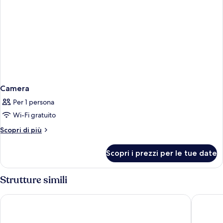
Camera
Per 1 persona
Wi-Fi gratuito
Altri
Scopri di più
dettagli
per
Scopri i prezzi per le tue date
Camera
Strutture simili
Palazzo Alfieri Residenza d’epoca
Hotel Bal