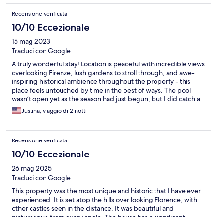
cooking class!
Recensione verificata
10/10 Eccezionale
15 mag 2023
Traduci con Google
A truly wonderful stay! Location is peaceful with incredible views
overlooking Firenze, lush gardens to stroll through, and awe-
inspiring historical ambience throughout the property - this
place feels untouched by time in the best of ways. The pool
wasn’t open yet as the season had just begun, but I did catch a
glimpse of it and it looked very inviting. Breakfast was quite
Justina, viaggio di 2 notti
nice, plenty to choose from and all items very fresh and flavorful.
My only suggestion would be that it would have been nice to
have some comfortable outdoor seating in the garden areas; it
Recensione verificata
would have been lovely to have been able to sit/lounge outside
with a book (and the friendly resident cats). Hoping to return
10/10 Eccezionale
next spring, thanks for a delightful visit!
26 mag 2025
Traduci con Google
This property was the most unique and historic that I have ever
experienced. It is set atop the hills over looking Florence, with
other castles seen in the distance. It was beautiful and
picturesque from every angle. The house has a significant