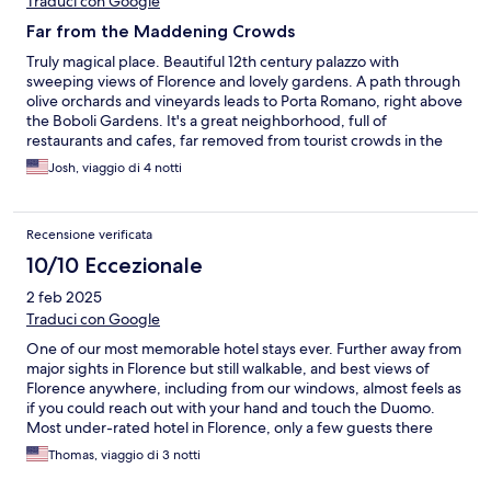
Traduci con Google
Far from the Maddening Crowds
Truly magical place. Beautiful 12th century palazzo with
sweeping views of Florence and lovely gardens. A path through
olive orchards and vineyards leads to Porta Romano, right above
the Boboli Gardens. It's a great neighborhood, full of
restaurants and cafes, far removed from tourist crowds in the
center of the city. Service is gracious, understated. About half
Josh, viaggio di 4 notti
dozen of the most friendly cats in the world live there - and will
likely greet you soon after arrival.
Recensione verificata
10/10 Eccezionale
2 feb 2025
Traduci con Google
One of our most memorable hotel stays ever. Further away from
major sights in Florence but still walkable, and best views of
Florence anywhere, including from our windows, almost feels as
if you could reach out with your hand and touch the Duomo.
Most under-rated hotel in Florence, only a few guests there
during our trip during low season in January, but this made it
Thomas, viaggio di 3 notti
feel like our own private villa. 700 year old building, creaky
furniture and floors adds to its charm. Make sure to take the