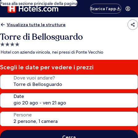
Passa alla sezione principale della pagina
Scarica l’app
Visualizza tutte le strutture
Torre di Bellosguardo
Struttura
a
Hotel con azienda vinicola, nei pressi di Ponte Vecchio
4.0
stelle
Scegli le date per vedere i prezzi
Dove vuoi andare?
Date
Persone
Cerca