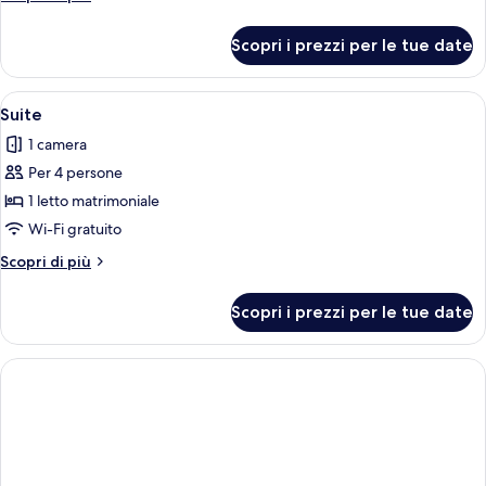
dettagli
per
Scopri i prezzi per le tue date
Camera
doppia
Apri
Una camera da letto con un letto gran
8
Suite
tutte
1 camera
le
Per 4 persone
foto
per
1 letto matrimoniale
Suite
Wi-Fi gratuito
Altri
Scopri di più
dettagli
per
Scopri i prezzi per le tue date
Suite