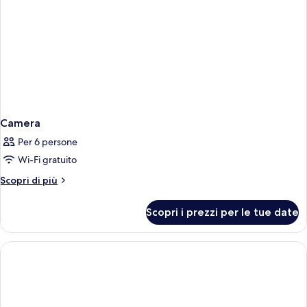
Camera
Per 6 persone
Wi-Fi gratuito
Altri
Scopri di più
dettagli
per
Scopri i prezzi per le tue date
Camera