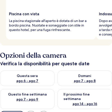
Piscina con vista
Indossa
La piscina stagionale all'aperto è dotata di un bar a
Dopo ave
bordo piscina. Nuotate e sorseggiate con stile in
avvolget
questo hotel, per una fuga rinfrescante.
a tarda 
e conse
Opzioni della camera
Verifica la disponibilità per queste date
Verifica la disponibilità per questa sera, ago 6 - ago 7
Verifica la disponibilità per d
Questa sera
Domani
ago 6 - ago 7
ago 7 - ago 8
Verifica la disponibilità per questo fine settimana, ago 7 - ago
Verifica la disponibilità per il
Questo fine settimana
Il prossimo fine
settimana
ago 7 - ago 9
ago 14 - ago 16