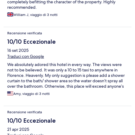
completely befitting the character of the property. Highly
recommended.
William J, viaggio di 3 notti
Recensione verificata
10/10 Eccezionale
16 set 2025
Traduci con Google
We absolutely adored this hotel in every way. The views were
not to be believed. It was only a 10 to 15 taxi to anywhere in
Florence. Heavenly. My only suggestion is please add a shower
curtain to the bath/ shower area so the water doesn’t spray all
over the bathroom. Otherwise, this place will exceed anyone’s
expectations and dreams! GRATZI!
Amy, viaggio di 3 notti
Recensione verificata
10/10 Eccezionale
21 apr 2025