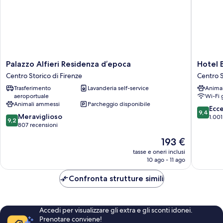
Palazzo
Hotel
Palazzo Alfieri Residenza d’epoca
Hotel B
Alfieri
Balestri
Centro Storico di Firenze
Centro S
Residenza
Centro
Trasferimento
Lavanderia self-service
Anima
d’epoca
Storico
aeroportuale
Wi-Fi 
Centro
di
Animali ammessi
Parcheggio disponibile
Storico
Firenze
9.4
Ecc
9,4
9.2
di
Meraviglioso
su
1.001
9,2
su
Firenze
807 recensioni
10,
10,
Eccezion
Il
193 €
Meraviglioso,
1.001
prezzo
807
tasse e oneri inclusi
recensio
attuale
10 ago - 11 ago
recensioni
è
193 €
Confronta strutture simili
Accedi per visualizzare gli extra e gli sconti idonei.
Prenotare conviene!