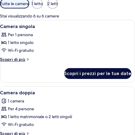
Filtri
Tutte le camere
1 letto
2 letti
disponibili
per
Stai visualizzando 6 su 6 camere
le
Apri
Una camera da letto con soffitto in le
2
Camera singola
camere
tutte
Per 1 persona
le
1 letto singolo
foto
per
Wi-Fi gratuito
Camera
Altri
Scopri di più
singola
dettagli
per
Scopri i prezzi per le tue date
Camera
singola
Apri
Un letto a baldacchino con struttura 
13
Camera doppia
tutte
1 camera
le
Per 4 persone
foto
per
1 letto matrimoniale o 2 letti singoli
Camera
Wi-Fi gratuito
doppia
Altri
Scopri di più