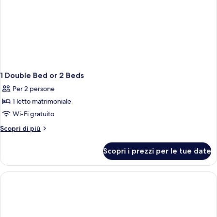
1 Double Bed or 2 Beds
Per 2 persone
1 letto matrimoniale
Wi-Fi gratuito
Altri
Scopri di più
dettagli
per
Scopri i prezzi per le tue date
1
Double
Bed
or
2
Beds