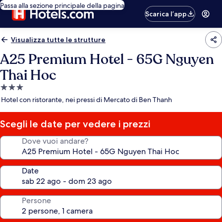
Passa alla sezione principale della pagina
Scarica l’app
Visualizza tutte le strutture
A25 Premium Hotel - 65G Nguyen
Thai Hoc
Struttura
a
Hotel con ristorante, nei pressi di Mercato di Ben Thanh
3.0
stelle
Scegli le date per vedere i prezzi
Dove vuoi andare?
Date
Persone