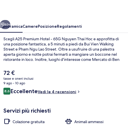
Hotel
-
65G
ietro
Avanti
Nguyen
61+
Panoramica
Camere
Posizione
Regolamenti
Thai
Scegli A25 Premium Hotel - 65G Nguyen Thai Hoc e approfitta di
Hoc
una posizione fantastica, a 5 minuti a piedi da Bui Vien Walking
Street e Pham Ngu Lao Street. Oltre a usufruire di una palestra
aperta giorno e notte potrai fermarti a mangiare un boccone nel
ristorante in loco. Inoltre, luoghi d'interesse come Mercato di Ben
Thanh e Saigon Square si trovano a soli 15 minuti a piedi. La struttura
è vicina ai mezzi pubblici: Stazione metro di Ben Thanh si trova a 8
Il
72 €
min di distanza.
prezzo
tasse e oneri inclusi
attuale
9 ago - 10 ago
Hall
è
Recensioni
Eccellente
8,6
Vedi le 4 recensioni
72 €
8,6 su 10
Servizi più richiesti
Colazione gratuita
Animali ammessi