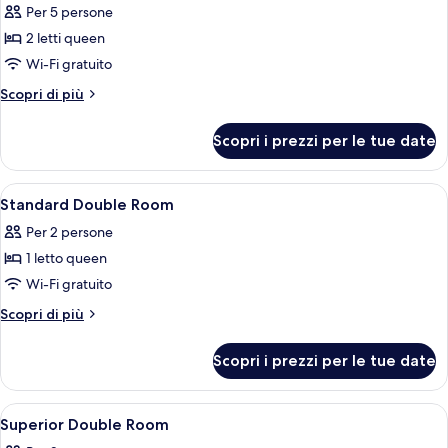
Deluxe
Per 5 persone
Family
2 letti queen
Room
Wi-Fi gratuito
Altri
Scopri di più
dettagli
per
Scopri i prezzi per le tue date
Deluxe
Family
Room
Apri
Minibar, una cassaforte in camera, ferr
5
Standard Double Room
tutte
Per 2 persone
le
1 letto queen
foto
per
Wi-Fi gratuito
Standard
Altri
Scopri di più
Double
dettagli
per
Room
Scopri i prezzi per le tue date
Standard
Double
Room
Apri
Minibar, una cassaforte in camera, ferr
4
Superior Double Room
tutte