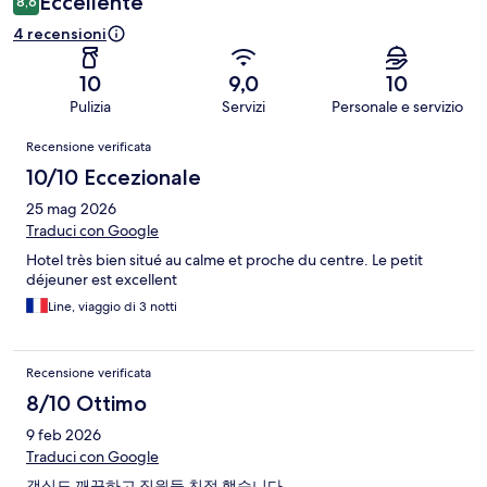
Eccellente
8,6
4 recensioni
10
9,0
10
Pulizia
Servizi
Personale e servizio
Recensioni
Recensione verificata
10/10 Eccezionale
25 mag 2026
Traduci con Google
Hotel très bien situé au calme et proche du centre. Le petit
déjeuner est excellent
Line, viaggio di 3 notti
Recensione verificata
8/10 Ottimo
9 feb 2026
Traduci con Google
객실도 깨끗하고 직원들 친절 했습니다