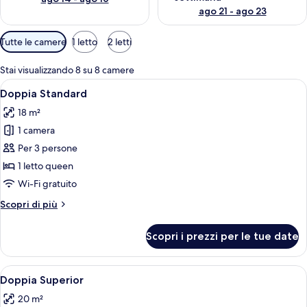
ago 21 - ago 23
Filtri
Tutte le camere
1 letto
2 letti
disponibili
per
Stai visualizzando 8 su 8 camere
le
Apri
Una camera d'albergo con un letto, un
7
Doppia Standard
camere
tutte
18 m²
le
1 camera
foto
per
Per 3 persone
Doppia
1 letto queen
Standard
Wi-Fi gratuito
Altri
Scopri di più
dettagli
per
Scopri i prezzi per le tue date
Doppia
Standard
Apri
Una camera d'albergo moderna con un
8
Doppia Superior
tutte
20 m²
le