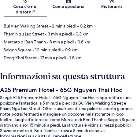
Cosa c’è nei
Come spostarsi
Ristoranti
dintorni?
Bui Vien Walking Street
- 2 min a piedi
- 0.2 km
Pham Ngu Lao Street
- 3 min a piedi
- 0.3 km
Mercato di Ben Thanh
- 8 min a piedi
- 0.8 km
Saigon Square
- 10 min a piedi
- 0.9 km
Dong Khoi Street
- 17 min a piedi
- 1.5 km
Informazioni su questa struttura
A25 Premium Hotel - 65G Nguyen Thai Hoc
Scegli A25 Premium Hotel - 65G Nguyen Thai Hoc e approfitta di una
posizione fantastica, a 5 minuti a piedi da Bui Vien Walking Street e
Pham Ngu Lao Street. Oltre a usufruire di una palestra aperta giorno e
notte potrai fermarti a mangiare un boccone nel ristorante in loco.
Inoltre, luoghi d'interesse come Mercato di Ben Thanh e Saigon Square
si trovano a soli 15 minuti a piedi. La struttura è vicina ai mezzi pubblici:
Stazione metro di Ben Thanh si trova a 8 min di distanza.
Informazioni sui diritti di cancellazione