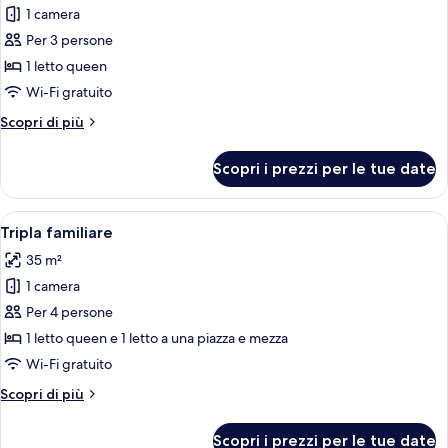
1 camera
foto
per
Per 3 persone
Doppia
1 letto queen
Superior
Wi-Fi gratuito
Altri
Scopri di più
dettagli
per
Scopri i prezzi per le tue date
Doppia
Superior
Apri
Una camera d'albergo con due letti, 
7
Tripla familiare
tutte
35 m²
le
1 camera
foto
per
Per 4 persone
Tripla
1 letto queen e 1 letto a una piazza e mezza
familiare
Wi-Fi gratuito
Altri
Scopri di più
dettagli
per
Scopri i prezzi per le tue date
Tripla