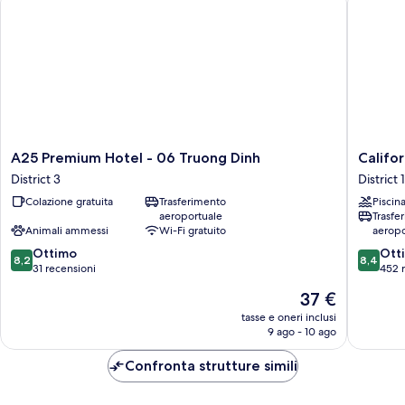
A25
Californi
A25 Premium Hotel - 06 Truong Dinh
Califo
Premium
Saigon
District 3
District 1
Hotel
Hotel
Colazione gratuita
Trasferimento
Piscin
-
&
aeroportuale
Trasfe
06
Rooftop
Animali ammessi
Wi-Fi gratuito
aeropo
Truong
Pool
8.2
8.4
Dinh
Ottimo
District
Ott
8,2
8,4
su
su
District
31 recensioni
1
452 
10,
10,
3
Il
37 €
Ottimo,
Ottimo,
prezzo
31
452
tasse e oneri inclusi
attuale
9 ago - 10 ago
recensioni
recensio
è
37 €
Confronta strutture simili