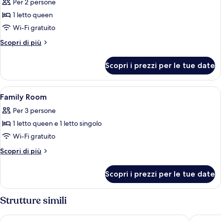
Per 2 persone
le
1 letto queen
foto
per
Wi-Fi gratuito
Superior
Altri
Scopri di più
Double
dettagli
per
Room
Scopri i prezzi per le tue date
Superior
Double
Room
Apri
Minibar, una cassaforte in camera, ferr
5
Family Room
tutte
Per 3 persone
le
1 letto queen e 1 letto singolo
foto
per
Wi-Fi gratuito
Family
Altri
Scopri di più
Room
dettagli
per
Scopri i prezzi per le tue date
Family
Room
Strutture simili
A25 Premium Hotel - 06 Truong Dinh
Californ