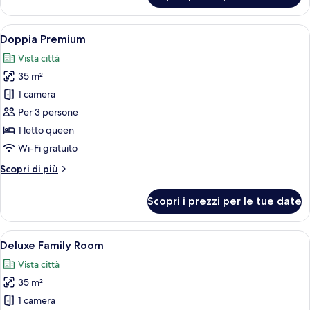
familiare
Apri
Una camera d'albergo con un letto gra
9
Doppia Premium
tutte
Vista città
le
35 m²
foto
per
1 camera
Doppia
Per 3 persone
Premium
1 letto queen
Wi-Fi gratuito
Altri
Scopri di più
dettagli
per
Scopri i prezzi per le tue date
Doppia
Premium
Apri
Una camera d'albergo con due letti, una
8
Deluxe Family Room
tutte
Vista città
le
35 m²
foto
per
1 camera