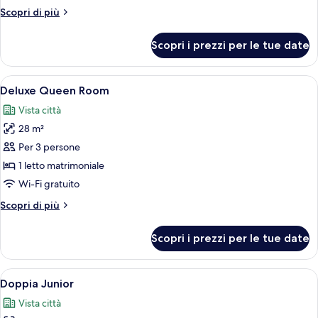
Room
Altri
Scopri di più
dettagli
per
Scopri i prezzi per le tue date
Standard
Double
Room
Apri
Camera d'albergo con un letto grande, 
15
Deluxe Queen Room
tutte
Vista città
le
28 m²
foto
per
Per 3 persone
Deluxe
1 letto matrimoniale
Queen
Wi-Fi gratuito
Room
Altri
Scopri di più
dettagli
per
Scopri i prezzi per le tue date
Deluxe
Queen
Room
Apri
Camera d'albergo con una scrivania, d
13
Doppia Junior
tutte
Vista città
le