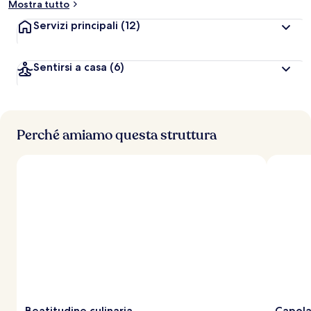
Mostra tutto
Servizi principali
(12)
Sentirsi a casa
(6)
Perché amiamo questa struttura
Beatitudine culinaria
Capola