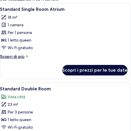
le
Apri
Una camera d'albergo con un letto, una
10
Standard Single Room Atrium
camere
tutte
18 m²
le
1 camera
foto
per
Per 1 persona
Standard
1 letto queen
Single
Wi-Fi gratuito
Room
Altri
Scopri di più
Atrium
dettagli
per
Scopri i prezzi per le tue date
Standard
Single
Room
Apri
Una camera d'albergo con un letto, due
12
Atrium
Standard Double Room
tutte
Vista città
le
23 m²
foto
per
Per 3 persone
Standard
1 letto queen
Double
Wi-Fi gratuito