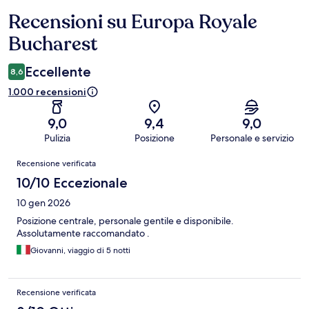
Recensioni su Europa Royale
Recensioni
Bucharest
Eccellente
8,6
1.000 recensioni
9,0
9,4
9,0
Pulizia
Posizione
Personale e servizio
Recensioni
Recensione verificata
10/10 Eccezionale
10 gen 2026
Posizione centrale, personale gentile e disponibile.
Assolutamente raccomandato .
Giovanni, viaggio di 5 notti
Recensione verificata