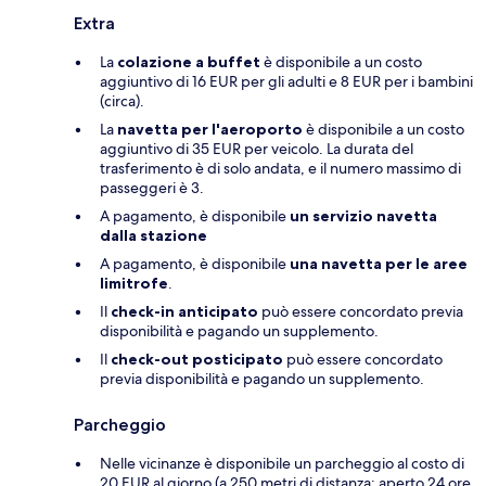
Extra
La
colazione a buffet
è disponibile a un costo
aggiuntivo di 16 EUR per gli adulti e 8 EUR per i bambini
(circa).
La
navetta per l'aeroporto
è disponibile a un costo
aggiuntivo di 35 EUR per veicolo. La durata del
trasferimento è di solo andata, e il numero massimo di
passeggeri è 3.
A pagamento, è disponibile
un servizio navetta
dalla stazione
A pagamento, è disponibile
una navetta per le aree
limitrofe
.
Il
check-in anticipato
può essere concordato previa
disponibilità e pagando un supplemento.
Il
check-out posticipato
può essere concordato
previa disponibilità e pagando un supplemento.
Parcheggio
Nelle vicinanze è disponibile un parcheggio al costo di
20 EUR al giorno (a 250 metri di distanza; aperto 24 ore