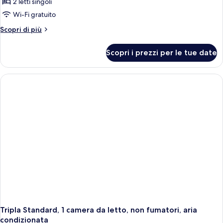
Camera
2 letti singoli
Standard
Wi-Fi gratuito
con
Altri
Scopri di più
2
dettagli
letti
per
Scopri i prezzi per le tue date
Camera
singoli
Standard
con
2
letti
singoli
Tripla Standard, 1 camera da letto, non fumatori, aria
condizionata