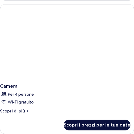
Camera
Per 4 persone
Wi-Fi gratuito
Altri
Scopri di più
dettagli
per
Scopri i prezzi per le tue date
Camera