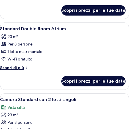
dettagli
per
Scopri i prezzi per le tue date
Suite
Apri
Una camera d'albergo con un letto, una
9
Standard Double Room Atrium
tutte
23 m²
le
Per 3 persone
foto
per
1 letto matrimoniale
Standard
Wi-Fi gratuito
Double
Altri
Scopri di più
Room
dettagli
Atrium
per
Scopri i prezzi per le tue date
Standard
Double
Room
Apri
Una camera d'albergo con due letti, un 
9
Atrium
Camera Standard con 2 letti singoli
tutte
Vista città
le
23 m²
foto
per
Per 3 persone