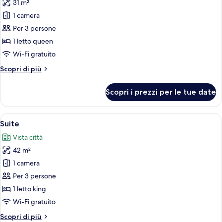
31 m²
foto
per
1 camera
Doppia
Per 3 persone
Junior
1 letto queen
Wi-Fi gratuito
Altri
Scopri di più
dettagli
per
Scopri i prezzi per le tue date
Doppia
Junior
Apri
Una camera d'albergo con un letto gr
16
Suite
tutte
Vista città
le
42 m²
foto
per
1 camera
Suite
Per 3 persone
1 letto king
Wi-Fi gratuito
Altri
Scopri di più