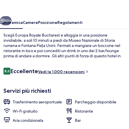
ietro
Avanti
101+
Panoramica
Camere
Posizione
Regolamenti
Scegli Europa Royale Bucharest e alloggia in una posizione
invidiabile, a soli 10 minuti a piedi da Museo Nazionale di Storia
rumena e Fontana Piața Unirii. Fermati a mangiare un boccone nel
ristorante in loco e poi concediti un drink in uno dei 2 bar/lounge
prima di andare a dormire. Gli altri punti di forza di questo hotel in
stile Art Déco includono 2 bar/caffetterie, uno snack bar e una
terrazza. Le recensioni degli ospiti lodano il personale gentile della
Recensioni
Eccellente
struttura. I mezzi pubblici sono a poca distanza: Stazione metro di
8,6
Vedi le 1.000 recensioni
8,6 su 10
University è a 10 min a piedi.
Esterni
Servizi più richiesti
Trasferimento aeroportuale
Parcheggio disponibile
Wi-Fi gratuito
Ristorante
Aria condizionata
Bar