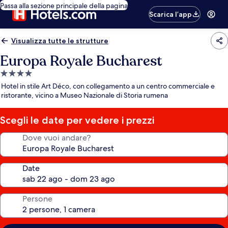
Passa alla sezione principale della pagina
Scarica l’app
Visualizza tutte le strutture
Europa Royale Bucharest
Struttura
a
Hotel in stile Art Déco, con collegamento a un centro commerciale e
4.0
ristorante, vicino a Museo Nazionale di Storia rumena
stelle
Scegli le date per vedere i prezzi
Dove vuoi andare?
Date
Persone