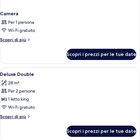
Camera
Per 1 persona
Wi-Fi gratuito
Altri
Scopri di più
dettagli
per
Scopri i prezzi per le tue date
Camera
Apri
Cassaforte in camera, una scrivania, t
2
Deluxe Double
tutte
28 m²
le
Per 2 persone
foto
per
1 letto king
Deluxe
Wi-Fi gratuito
Double
Altri
Scopri di più
dettagli
per
Scopri i prezzi per le tue date
Deluxe
Double