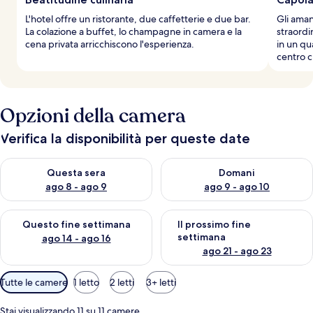
L'hotel offre un ristorante, due caffetterie e due bar.
Gli aman
La colazione a buffet, lo champagne in camera e la
straordi
cena privata arricchiscono l'esperienza.
in un qua
centro ci
Opzioni della camera
Verifica la disponibilità per queste date
Verifica la disponibilità per questa sera, ago 8 - ago 9
Verifica la disponibilità per d
Questa sera
Domani
ago 8 - ago 9
ago 9 - ago 10
Verifica la disponibilità per questo fine settimana, ago 14 - ag
Verifica la disponibilità per i
Questo fine settimana
Il prossimo fine
settimana
ago 14 - ago 16
ago 21 - ago 23
Filtri
Tutte le camere
1 letto
2 letti
3+ letti
disponibili
per
Stai visualizzando 11 su 11 camere