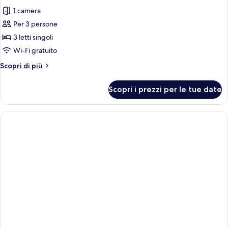
1 camera
Per 3 persone
3 letti singoli
Wi-Fi gratuito
Altri
Scopri di più
dettagli
per
Scopri i prezzi per le tue date
Tripla
Standard,
1
camera
da
letto,
non
fumatori,
aria
condizionata