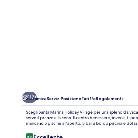
Holiday
Village
117+
Panoramica
Servizi
Posizione
Tariffe
Regolamenti
Scegli Santa Marina Holiday Village per una splendida vacan
serve il pranzo e la cena. Il centro benessere, invece, ti p
mancano 5 piscine all'aperto, 3 bar a bordo piscina e dotaz
Recensioni
Eccellente
8,8