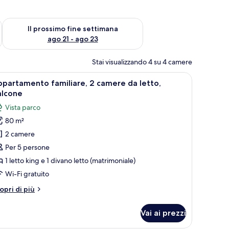
ne settimana, ago 14 - ago 16
Verifica la disponibilità per il prossimo fine settimana, ago 21
Il prossimo fine settimana
ago 21 - ago 23
Stai visualizzando 4 su 4 camere
vano.
one a schermo piatto, un mobiletto in legno, un divano, un tavolino da caf
pri
Un soggiorno moderno con divano, tavolo da pr
11
partamento familiare, 2 camere da letto,
utte
alcone
Vista parco
oto
80 m²
er
2 camere
ppartamento
miliare,
Per 5 persone
1 letto king e 1 divano letto (matrimoniale)
amere
Wi-Fi gratuito
a
tri
opri di più
tto,
ttagli
alcone
r
Vai ai prezzi
partamento
miliare,