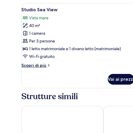
Apri
Camera d'albergo moderna con d
8
Studio Sea View
tutte
Vista mare
le
40 m²
foto
per
1 camera
Studio
Per 3 persone
Sea
1 letto matrimoniale e 1 divano letto (matrimoniale)
View
Wi-Fi gratuito
Altri
Scopri di più
dettagli
per
Vai ai prezz
Studio
Sea
View
Strutture simili
SUNSET ART HOTEL
Green Life An