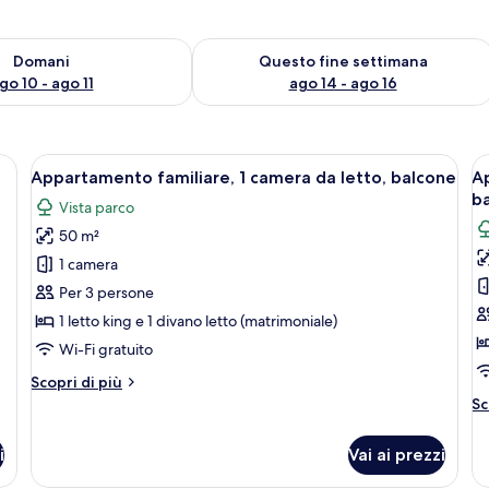
 10
sponibilità per domani, ago 10 - ago 11
Verifica la disponibilità per questo fi
Domani
Questo fine settimana
go 10 - ago 11
ago 14 - ago 16
grande, una scrivania con una sedia, un tavolo da pranzo con sedie e un di
Apri
Un soggiorno moderno con una televisi
A
8
Appartamento familiare, 1 camera da letto, balcone
Ap
tutte
t
b
Vista parco
le
le
50 m²
foto
f
per
p
1 camera
Appartamento
A
Per 3 persone
familiare,
fa
1 letto king e 1 divano letto (matrimoniale)
1
2
Wi-Fi gratuito
camera
c
Altri
Scopri di più
da
d
dettagli
Al
Sc
letto,
le
per
de
balcone
b
Appartamento
pe
i
Vai ai prezzi
familiare,
Ap
1
fa