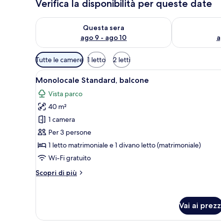
Verifica la disponibilità per queste date
Verifica la disponibilità per questa sera, ago 9 - ago
Verifica la di
Questa sera
ago 9 - ago 10
a
Filtri
Tutte le camere
1 letto
2 letti
disponibili
Apri
Camera d'albergo con un letto 
per
6
Monolocale Standard, balcone
tutte
le
Vista parco
le
camere
40 m²
foto
per
1 camera
Monolocale
Per 3 persone
Standard,
1 letto matrimoniale e 1 divano letto (matrimoniale)
balcone
Wi-Fi gratuito
Altri
Scopri di più
dettagli
per
Monolocale
Vai ai prezz
Standard,
balcone