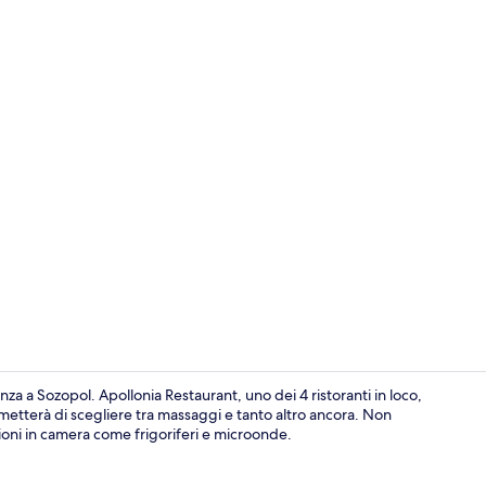
Facciata dell
za a Sozopol. Apollonia Restaurant, uno dei 4 ristoranti in loco,
ermetterà di scegliere tra massaggi e tanto altro ancora. Non
ioni in camera come frigoriferi e microonde.
Parco della s