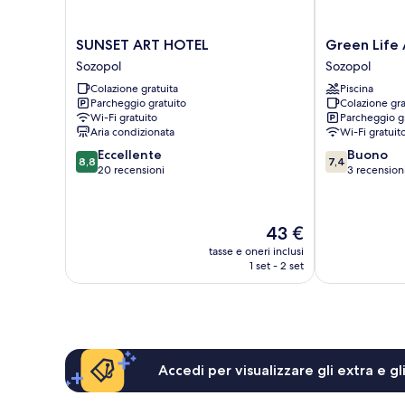
SUNSET
Green
SUNSET ART HOTEL
Green Life
ART
Life
Sozopol
Sozopol
HOTEL
Antares
Colazione gratuita
Piscina
Sozopol
Sozopol
Parcheggio gratuito
Colazione gra
Sozopol
Wi-Fi gratuito
Parcheggio g
Aria condizionata
Wi-Fi gratuit
8.8
7.4
Eccellente
Buono
8,8
7,4
su
su
20 recensioni
3 recension
10,
10,
Eccellente,
Buono,
20
3
Il
43 €
recensioni
recensioni
prezzo
tasse e oneri inclusi
attuale
1 set - 2 set
è
43 €
Accedi per visualizzare gli extra e g