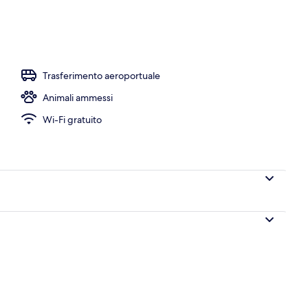
 aperti a pranzo e a cena
Trasferimento aeroportuale
Animali ammessi
Wi-Fi gratuito