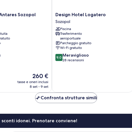
Design
 Antares Sozopol
Design Hotel Logatero
Hotel
Sozopol
Logatero
Piscina
Sozopol
tuita
Trasferimento
ratuito
aeroportuale
o
Parcheggio gratuito
Wi-Fi gratuito
9.0
Meraviglioso
i
9,0
su
28 recensioni
10,
Meraviglioso,
Il
260 €
28
prezzo
recensioni
tasse e oneri inclusi
attuale
8 set - 9 set
è
260 €
Confronta strutture simili
li sconti idonei. Prenotare conviene!