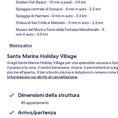
Golden Fish Beach
- 10 min a piedi
- 0.9 km
Spiaggia centrale di Sozopol
- 4 min in auto
- 2.2 km
Ma
Spiaggia di Harmani
- 4 min in auto
- 3.3 km
Chiesa di San Cirillo e Metodio
- 5 min in auto
- 2.6 km
Museo del Muro e Torre della Fortezza Meridionale
- 5
min in auto
- 3.0 km
Mostra altro
Santa Marina Holiday Village
Scegli Santa Marina Holiday Village per una splendida vacanza a Sozop
il pranzo e la cena. Il centro benessere, invece, ti permetterà di sc
piscine all'aperto, 3 bar a bordo piscina e dotazioni in camera come 
Informazioni sui diritti di cancellazione
Dimensioni della struttura
85 appartamenti
Arrivo/partenza