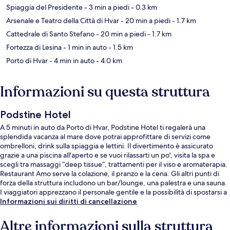
Spiaggia del Presidente
- 3 min a piedi
- 0.3 km
Arsenale e Teatro della Città di Hvar
- 20 min a piedi
- 1.7 km
Cattedrale di Santo Stefano
- 20 min a piedi
- 1.7 km
Fortezza di Lesina
- 1 min in auto
- 1.5 km
Porto di Hvar
- 4 min in auto
- 4.0 km
Informazioni su questa struttura
Podstine Hotel
A 5 minuti in auto da Porto di Hvar, Podstine Hotel ti regalerà una
splendida vacanza al mare dove potrai approfittare di servizi come
ombrelloni, drink sulla spiaggia e lettini. Il divertimento è assicurato
grazie a una piscina all'aperto e se vuoi rilassarti un po', visita la spa e
scegli tra massaggi “deep tissue”, trattamenti per il viso e aromaterapia.
Restaurant Amo serve la colazione, il pranzo e la cena. Gli altri punti di
forza della struttura includono un bar/lounge, una palestra e una sauna.
I viaggiatori apprezzano il personale gentile e la possibilità di spostarsi a
piedi del posto.
Informazioni sui diritti di cancellazione
Altre informazioni sulla struttura