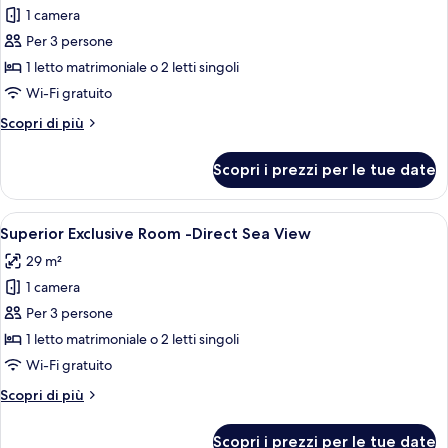
letti
per
1 camera
singoli
Superior
Per 3 persone
Room
1 letto matrimoniale o 2 letti singoli
-
Wi-Fi gratuito
Partial
Altri
Scopri di più
Sea
dettagli
View
per
Scopri i prezzi per le tue date
Superior
Room
-
Apri
Una camera d'albergo moderna con un l
10
Partial
Superior Exclusive Room -Direct Sea View
tutte
Sea
29 m²
View
le
1 camera
foto
per
Per 3 persone
Superior
1 letto matrimoniale o 2 letti singoli
Exclusive
Wi-Fi gratuito
Room
Altri
Scopri di più
-
dettagli
Direct
per
Scopri i prezzi per le tue date
Superior