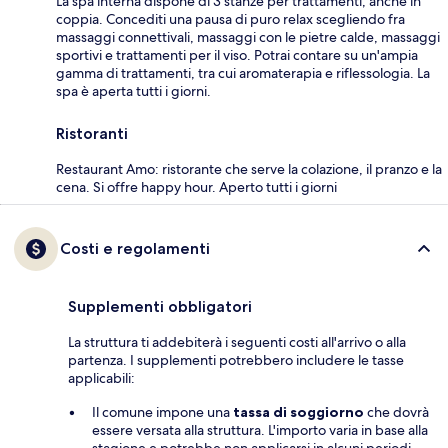
La spa interna dispone di 3 stanze per trattamenti, anche in
coppia. Concediti una pausa di puro relax scegliendo fra
massaggi connettivali, massaggi con le pietre calde, massaggi
sportivi e trattamenti per il viso. Potrai contare su un'ampia
gamma di trattamenti, tra cui aromaterapia e riflessologia. La
spa è aperta tutti i giorni.
Ristoranti
Restaurant Amo: ristorante che serve la colazione, il pranzo e la
cena. Si offre happy hour. Aperto tutti i giorni
Costi e regolamenti
Supplementi obbligatori
La struttura ti addebiterà i seguenti costi all'arrivo o alla
partenza. I supplementi potrebbero includere le tasse
applicabili:
Il comune impone una
tassa di soggiorno
che dovrà
essere versata alla struttura. L'importo varia in base alla
stagione e potrebbe non applicarsi in alcuni periodi