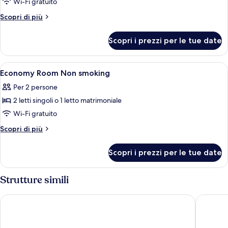
Wi-Fi gratuito
matrimoniale,
Altri
Scopri di più
vista
dettagli
giardino,
per
Scopri i prezzi per le tue date
Camera
ad
Standard,
angolo
1
Apri
Camera d'albergo con un letto, una sc
3
letto
Economy Room Non smoking
tutte
matrimoniale,
Per 2 persone
vista
le
giardino,
2 letti singoli o 1 letto matrimoniale
foto
ad
per
Wi-Fi gratuito
angolo
Economy
Altri
Scopri di più
Room
dettagli
per
Non
Scopri i prezzi per le tue date
Economy
smoking
Room
Non
Strutture simili
smoking
Pharos Hvar Bayhill Hotel
Amfora H