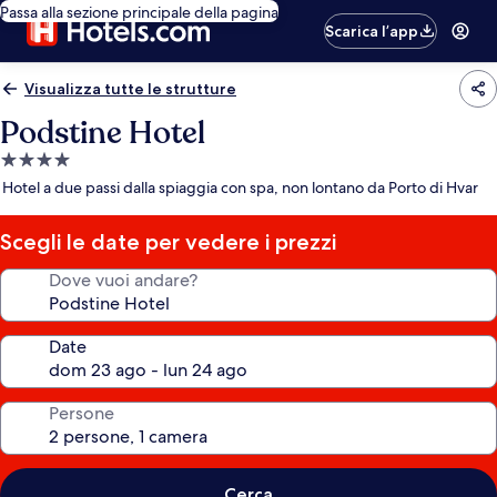
Passa alla sezione principale della pagina
Scarica l’app
Visualizza tutte le strutture
Podstine Hotel
Struttura
a
Hotel a due passi dalla spiaggia con spa, non lontano da Porto di Hvar
4.0
stelle
Scegli le date per vedere i prezzi
Dove vuoi andare?
Date
Persone
Cerca