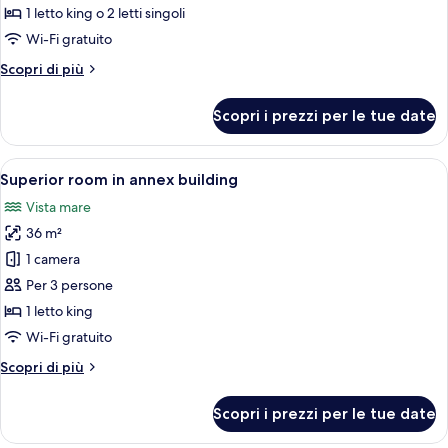
room
1 letto king o 2 letti singoli
in
Wi-Fi gratuito
annex
Altri
Scopri di più
building
dettagli
per
Scopri i prezzi per le tue date
Standard
room
in
Apri
Una camera d'albergo con un letto, un
8
annex
Superior room in annex building
tutte
building
Vista mare
le
36 m²
foto
per
1 camera
Superior
Per 3 persone
room
1 letto king
in
Wi-Fi gratuito
annex
Altri
Scopri di più
building
dettagli
per
Scopri i prezzi per le tue date
Superior
room