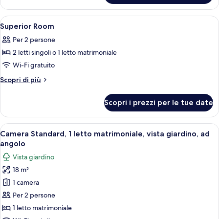
room
in
Apri
Una camera d'albergo con un letto, un
8
the
Superior Room
tutte
Annex
Per 2 persone
le
2 letti singoli o 1 letto matrimoniale
foto
per
Wi-Fi gratuito
Superior
Altri
Scopri di più
Room
dettagli
per
Scopri i prezzi per le tue date
Superior
Room
Apri
Una camera d'albergo moderna con un 
11
Camera Standard, 1 letto matrimoniale, vista giardino, ad
tutte
angolo
le
Vista giardino
foto
18 m²
per
1 camera
Camera
Standard,
Per 2 persone
1
1 letto matrimoniale
letto