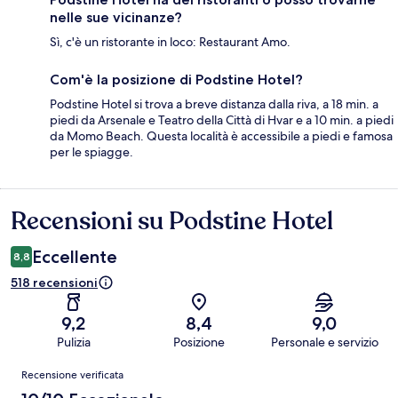
nelle sue vicinanze?
Sì, c'è un ristorante in loco: Restaurant Amo.
Com'è la posizione di Podstine Hotel?
Podstine Hotel si trova a breve distanza dalla riva, a 18 min. a
piedi da Arsenale e Teatro della Città di Hvar e a 10 min. a piedi
da Momo Beach. Questa località è accessibile a piedi e famosa
per le spiagge.
Recensioni su Podstine Hotel
Recensioni
Eccellente
8,8
518 recensioni
9,2
8,4
9,0
Pulizia
Posizione
Personale e servizio
Recensioni
Recensione verificata