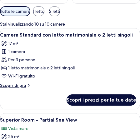
Filtri
Tutte le camere
1 letto
2 letti
disponibili
per
Stai visualizzando 10 su 10 camere
le
Apri
Camera d'albergo con un letto, lenzuol
7
Camera Standard con letto matrimoniale o 2 letti singoli
camere
tutte
17 m²
le
1 camera
foto
per
Per 3 persone
Camera
1 letto matrimoniale o 2 letti singoli
Standard
Wi-Fi gratuito
con
Altri
Scopri di più
letto
dettagli
matrimoniale
per
Scopri i prezzi per le tue date
Camera
o
Standard
2
con
Apri
Una camera da letto moderna con un l
letti
10
letto
Superior Room - Partial Sea View
tutte
singoli
matrimoniale
Vista mare
o
le
2
25 m²
foto