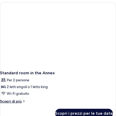
in
annex
building
Standard room in the Annex
Per 2 persone
2 letti singoli o 1 letto king
Wi-Fi gratuito
Altri
Scopri di più
dettagli
per
Scopri i prezzi per le tue date
Standard