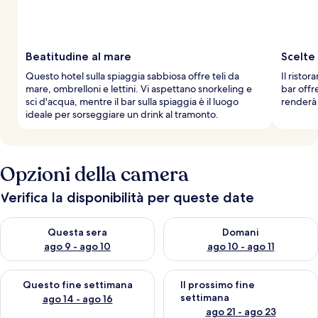
Beatitudine al mare
Scelte
Questo hotel sulla spiaggia sabbiosa offre teli da
Il ristor
mare, ombrelloni e lettini. Vi aspettano snorkeling e
bar offr
sci d'acqua, mentre il bar sulla spiaggia è il luogo
renderà 
ideale per sorseggiare un drink al tramonto.
Opzioni della camera
Verifica la disponibilità per queste date
Verifica la disponibilità per questa sera, ago 9 - ago 10
Verifica la disponibilità per d
Questa sera
Domani
ago 9 - ago 10
ago 10 - ago 11
Verifica la disponibilità per questo fine settimana, ago 14 - ag
Verifica la disponibilità per i
Questo fine settimana
Il prossimo fine
settimana
ago 14 - ago 16
ago 21 - ago 23