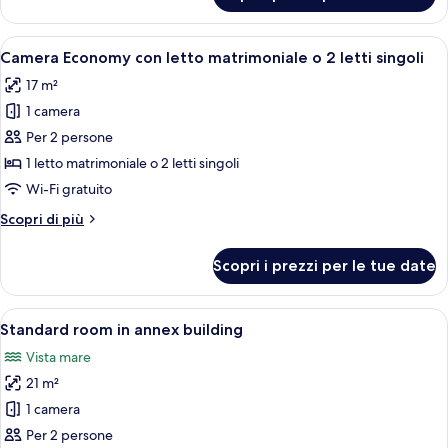
Sea
Exclusive
View
Room
Apri
Una camera d'albergo con un letto, una
6
-
Camera Economy con letto matrimoniale o 2 letti singoli
tutte
Direct
17 m²
Sea
le
View
1 camera
foto
per
Per 2 persone
Camera
1 letto matrimoniale o 2 letti singoli
Economy
Wi-Fi gratuito
con
Altri
Scopri di più
letto
dettagli
matrimoniale
per
Scopri i prezzi per le tue date
Camera
o
Economy
2
con
Apri
Camera d'albergo con un letto grande,
letti
6
letto
Standard room in annex building
tutte
singoli
matrimoniale
Vista mare
o
le
2
21 m²
foto
letti
per
1 camera
singoli
Standard
Per 2 persone