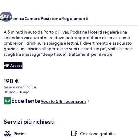
ietro
Avanti
131+
Panoramica
Camere
Posizione
Regolamenti
A 5 minuti in auto da Porto di Hvar, Podstine Hotel ti regalerà una
splendida vacanza al mare dove potrai approfittare di servizi come
ombrelloni, drink sulla spiaggia e lettini. Il divertimento è assicurato
grazie a una piscina all'aperto e se vuoi rilassarti un po', visita la spa e
scegli tra massaggi “deep tissue”, trattamenti per il viso e
aromaterapia. Restaurant Amo serve la colazione, il pranzo e la cena.
Gli altri punti di forza della struttura includono un bar/lounge, una
VIP Access
palestra e una sauna. I viaggiatori apprezzano il personale gentile e
la possibilità di spostarsi a piedi del posto.
Il
198 €
Esterni
prezzo
tasse e oneri inclusi
attuale
30 ago - 31 ago
è
Recensioni
Eccellente
8,8
Vedi le 518 recensioni
198 €
8,8 su 10
Servizi più richiesti
Piscina
Colazione gratuita