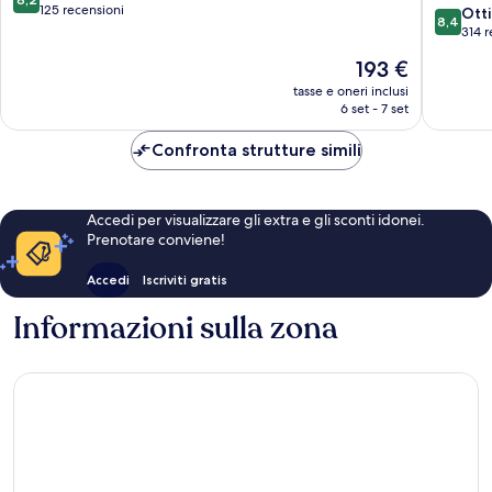
su
Portorož
125 recensioni
Spa,
8.4
Ott
8,4
10,
Piran
Portoro
su
314 r
Ottimo,
Piran
10,
Il
193 €
125
Ottimo,
prezzo
recensioni
314
tasse e oneri inclusi
attuale
6 set - 7 set
recensio
è
193 €
Confronta strutture simili
Accedi per visualizzare gli extra e gli sconti idonei.
Prenotare conviene!
Accedi
Iscriviti gratis
Informazioni sulla zona