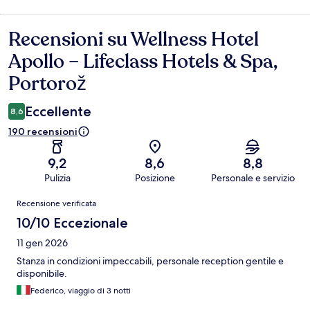
Recensioni su Wellness Hotel
Recensioni
Apollo – Lifeclass Hotels & Spa,
Portorož
Eccellente
8,6
190 recensioni
9,2
8,6
8,8
Pulizia
Posizione
Personale e servizio
Recensioni
Recensione verificata
10/10 Eccezionale
11 gen 2026
Stanza in condizioni impeccabili, personale reception gentile e
disponibile.
Federico, viaggio di 3 notti