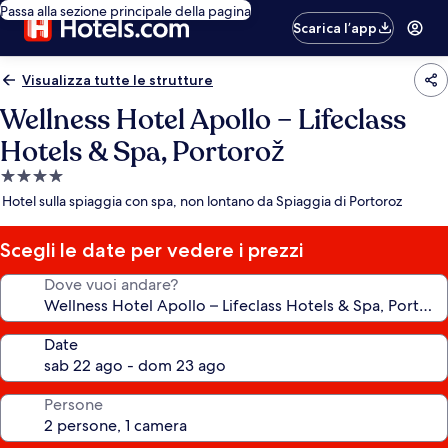
Passa alla sezione principale della pagina
Scarica l’app
Visualizza tutte le strutture
Wellness Hotel Apollo – Lifeclass
Hotels & Spa, Portorož
Struttura
a
Hotel sulla spiaggia con spa, non lontano da Spiaggia di Portoroz
4.0
stelle
Scegli le date per vedere i prezzi
Dove vuoi andare?
Date
Persone