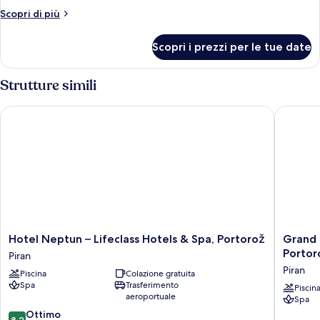
Room
Altri
Scopri di più
Sea
dettagli
View
per
Scopri i prezzi per le tue date
Double
with
Room
Balcony
Sea
Strutture simili
View
with
Hotel Neptun – Lifeclass Hotels & Spa, Portorož
Grand Ho
Balcony
Hotel
Grand
Hotel Neptun – Lifeclass Hotels & Spa, Portorož
Grand 
Neptun
Hotel
Portor
Piran
–
Portoro
Piran
Piscina
Colazione gratuita
Lifeclass
–
Spa
Trasferimento
Hotels
Lifeclass
Piscin
aeroportuale
Spa
&
Hotels
8.2
Spa,
Ottimo
&
8,2