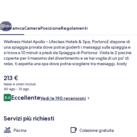
Apollo
–
Lifeclass
ietro
Avanti
Hotels
35+
Panoramica
Camere
Posizione
Regolamenti
&
Wellness Hotel Apollo – Lifeclass Hotels & Spa, Portorož dispone di
Spa,
una spiaggia privata dove potrai goderti i massaggi sulla spiaggia e
si trova a 10 minuti a piedi da Spiaggia di Portoroz. Visita le 2 piscine
Portorož
coperte per il massimo del divertimento e se hai voglia di un po' di
relax, ti aspetta una spa dove potrai scegliere tra massaggi, body
wrap e trattamenti per il viso. Il bar/caffetteria in loco è ideale per
uno spuntino, mentre per concludere la serata non c'è niente di
Il
213 €
meglio del bar/lounge. Un centro fitness, una palestra e una sauna
prezzo
tasse e oneri inclusi
sono gli altri punti di forza della struttura.
attuale
30 ago - 31 ago
Vista spiaggia/mare
è
Recensioni
Eccellente
8,6
Vedi le 190 recensioni
213 €
8,6 su 10
Servizi più richiesti
Piscina
Colazione gratuita