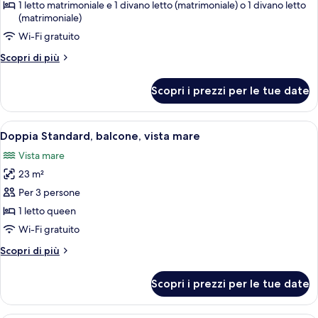
Camera
1 letto matrimoniale e 1 divano letto (matrimoniale) o 1 divano letto
(matrimoniale)
familiare,
balcone
Wi-Fi gratuito
(2
Altri
Scopri di più
adults
dettagli
per
+
Scopri i prezzi per le tue date
Camera
1
familiare,
child)
balcone
Apri
Una camera d'albergo con un letto, due
5
(2
Doppia Standard, balcone, vista mare
tutte
adults
Vista mare
+
le
1
23 m²
foto
child)
per
Per 3 persone
Doppia
1 letto queen
Standard,
Wi-Fi gratuito
balcone,
Altri
Scopri di più
vista
dettagli
mare
per
Scopri i prezzi per le tue date
Doppia
Standard,
balcone,