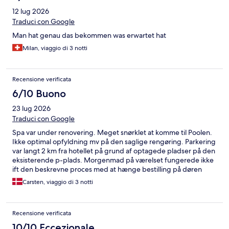
12 lug 2026
Traduci con Google
Man hat genau das bekommen was erwartet hat
Milan, viaggio di 3 notti
Recensione verificata
6/10 Buono
23 lug 2026
Traduci con Google
Spa var under renovering. Meget snørklet at komme til Poolen.
Ikke optimal opfyldning mv på den saglige rengøring. Parkering
var langt 2 km fra hotellet på grund af optagede pladser på den
eksisterende p-plads. Morgenmad på værelset fungerede ikke
ift den beskrevne proces med at hænge bestilling på døren
Carsten, viaggio di 3 notti
Recensione verificata
10/10 Eccezionale