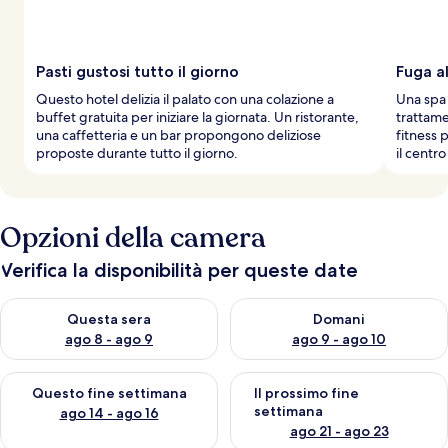
Pasti gustosi tutto il giorno
Fuga al
Questo hotel delizia il palato con una colazione a
Una spa 
buffet gratuita per iniziare la giornata. Un ristorante,
trattamen
una caffetteria e un bar propongono deliziose
fitness 
proposte durante tutto il giorno.
il centr
Opzioni della camera
Verifica la disponibilità per queste date
Verifica la disponibilità per questa sera, ago 8 - ago 9
Verifica la disponibilità per d
Questa sera
Domani
ago 8 - ago 9
ago 9 - ago 10
Verifica la disponibilità per questo fine settimana, ago 14 - ag
Verifica la disponibilità per i
Questo fine settimana
Il prossimo fine
settimana
ago 14 - ago 16
ago 21 - ago 23