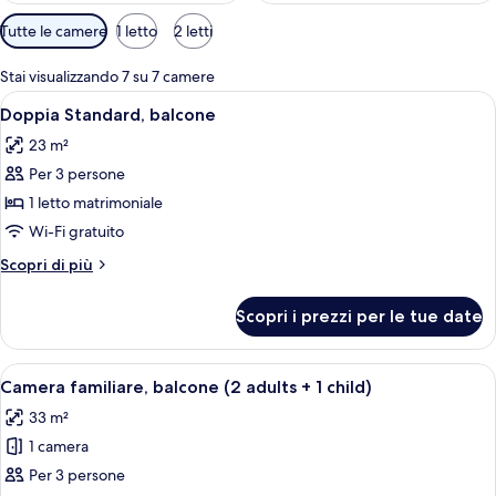
Filtri
Tutte le camere
1 letto
2 letti
disponibili
per
Stai visualizzando 7 su 7 camere
le
Apri
Una camera d'albergo con un letto, lamp
5
Doppia Standard, balcone
camere
tutte
23 m²
le
Per 3 persone
foto
per
1 letto matrimoniale
Doppia
Wi-Fi gratuito
Standard,
Altri
Scopri di più
balcone
dettagli
per
Scopri i prezzi per le tue date
Doppia
Standard,
balcone
Apri
Una camera d'albergo con un letto gr
4
Camera familiare, balcone (2 adults + 1 child)
tutte
33 m²
le
1 camera
foto
per
Per 3 persone