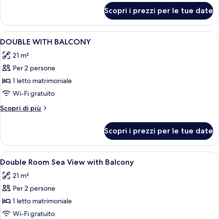
balcony
per
Scopri i prezzi per le tue date
Double
room
with
Apri
Biancheria da letto di alta qualità, min
1
balcony
DOUBLE WITH BALCONY
tutte
21 m²
le
Per 2 persone
foto
per
1 letto matrimoniale
DOUBLE
Wi-Fi gratuito
WITH
Altri
Scopri di più
BALCONY
dettagli
per
Scopri i prezzi per le tue date
DOUBLE
WITH
BALCONY
Apri
Biancheria da letto di alta qualità, min
2
Double Room Sea View with Balcony
tutte
21 m²
le
Per 2 persone
foto
per
1 letto matrimoniale
Double
Wi-Fi gratuito