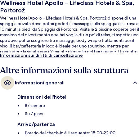
Wellness Hotel Apollo – Lifeclass Hotels & Spa,
Portorož
Wellness Hotel Apollo – Lifeclass Hotels & Spa, Portorož dispone di una
spiaggia privata dove potrai goderti i massaggi sulla spiaggia e si trova a
10 minuti a piedi da Spiaggia di Portoroz. Visita le 2 piscine coperte per il
massimo del divertimento e se hai voglia di un po' di relax, ti aspetta una
spa dove potrai scegliere tra massaggi, body wrap e trattamenti per il
viso. Il bar/caffetteria in loco è ideale per uno spuntino, mentre per
concludere la serata non c'è niente di meglio del bar/lounge. Un centro
Informazioni sui diritti di cancellazione
fitness, una palestra e una sauna sono gli altri punti di forza della
struttura.
Altre informazioni sulla struttura
Informazioni generali
Dimensioni dell'hotel
87 camere
Su 7 piani
Arrivo/partenza
L'orario del check-in è il seguente: 15:00-22:00