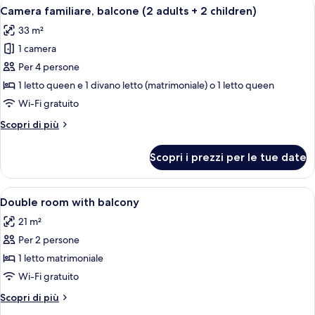
Apri
Una camera d'albergo con un letto, un
3
vista
Camera familiare, balcone (2 adults + 2 children)
tutte
mare
33 m²
le
1 camera
foto
per
Per 4 persone
Camera
1 letto queen e 1 divano letto (matrimoniale) o 1 letto queen
familiare,
Wi-Fi gratuito
balcone
Altri
Scopri di più
(2
dettagli
adults
per
Scopri i prezzi per le tue date
Camera
+
familiare,
2
balcone
Apri
Biancheria da letto di alta qualità, min
children)
2
(2
Double room with balcony
tutte
adults
21 m²
+
le
2
Per 2 persone
foto
children)
per
1 letto matrimoniale
Double
Wi-Fi gratuito
room
Altri
Scopri di più
with
dettagli