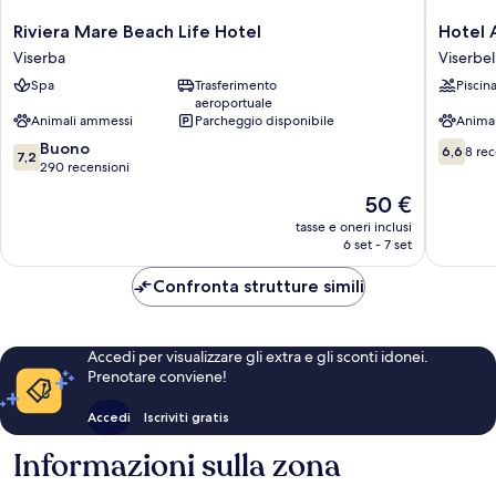
Riviera
Hotel
Riviera Mare Beach Life Hotel
Hotel 
Mare
Aron
Viserba
Viserbel
Beach
Rimini
Spa
Trasferimento
Piscin
Life
Viserbel
aeroportuale
Hotel
Animali ammessi
Parcheggio disponibile
Anima
Viserba
7.2
6.6
Buono
6,6
8 rec
7,2
su
su
290 recensioni
10,
10,
Il
50 €
Buono,
8
prezzo
290
recensio
tasse e oneri inclusi
attuale
6 set - 7 set
recensioni
è
50 €
Confronta strutture simili
Accedi per visualizzare gli extra e gli sconti idonei.
Prenotare conviene!
Accedi
Iscriviti gratis
Informazioni sulla zona