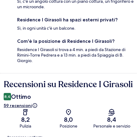
Sì, c'è un angolo cottura con un piano cottura, un frigorifero e
un microonde.
Residence I Girasoli ha spazi esterni privati?
Sì, in ogni unità c'è un balcone.
Com'è la posizione di Residence I Girasoli?
Residence I Girasoli si trova a 4 min. a piedi da Stazione di
Rimini-Torre Pedrera e a 13 min. a piedi da Spiaggia di B.
Giorgio.
Recensioni su Residence I Girasoli
Recensioni
Ottimo
8,4
59 recensioni
8,2
8,0
8,4
Pulizia
Posizione
Personale e servizio
Recensioni