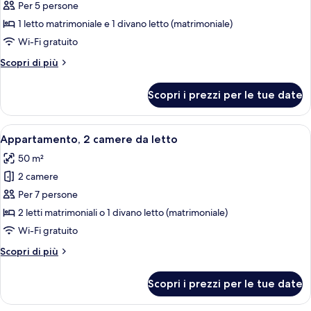
per
Per 5 persone
Appartamento,
1 letto matrimoniale e 1 divano letto (matrimoniale)
1
Wi-Fi gratuito
camera
Altri
Scopri di più
da
dettagli
letto
per
Scopri i prezzi per le tue date
Appartamento,
1
camera
Apri
Appartamento, 2 camere da letto | Una 
13
da
Appartamento, 2 camere da letto
tutte
letto
50 m²
le
2 camere
foto
per
Per 7 persone
Appartamento,
2 letti matrimoniali o 1 divano letto (matrimoniale)
2
Wi-Fi gratuito
camere
Altri
Scopri di più
da
dettagli
letto
per
Scopri i prezzi per le tue date
Appartamento,
2