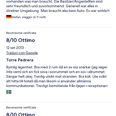
vorhanden was man braucht. Die Besitzer/Angestellten sind
sehr freundlich und zuvorkommend. Generell war alles in
direkter Umgebung. Man braucht also kein Auto. Es war wirklich
ein sehr schöner und erholsamer Urlaub! Vielen Dank nochmals
Stefan, viaggio di 11 notti
für alles!
Recensione verificata
8/10 Ottimo
12 set 2013
Traduci con Google
Torre Pedrera
Rymlig lägenhet. Bra med 2 rum då en av oss snarkar (jag säger
inte vem) och en fick sova i sovrummet och en sov i allrummet.
Sängar helt okej. Trevlig utsikt mot stranden. Bra kök. Lite svårt
att hitta till hotell då man liksom vi använder allmänna
kommunikationer. Trevligt bemötande från tjejen i receptionen.
Trevlig pool.
Recensione verificata
8/10 Ottimo