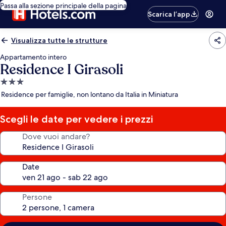
Passa alla sezione principale della pagina
Scarica l’app
Visualizza tutte le strutture
Appartamento intero
Residence I Girasoli
Struttura
a
Residence per famiglie, non lontano da Italia in Miniatura
3.0
stelle
Scegli le date per vedere i prezzi
Dove vuoi andare?
Date
Persone