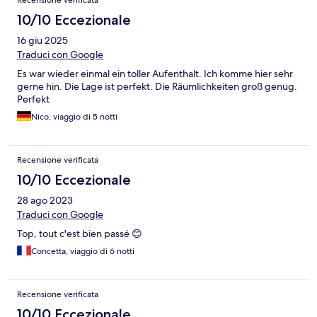
Recensione verificata
degli Orti) oppure con accesso controllato gestito da privati
(parcheggio Foglino) a 60 euro a settimana.
10/10 Eccezionale
16 giu 2025
Traduci con Google
Es war wieder einmal ein toller Aufenthalt. Ich komme hier sehr
gerne hin. Die Lage ist perfekt. Die Räumlichkeiten groß genug.
Perfekt
Nico, viaggio di 5 notti
Recensione verificata
10/10 Eccezionale
28 ago 2023
Traduci con Google
Top, tout c'est bien passé 😊
Concetta, viaggio di 6 notti
Recensione verificata
10/10 Eccezionale