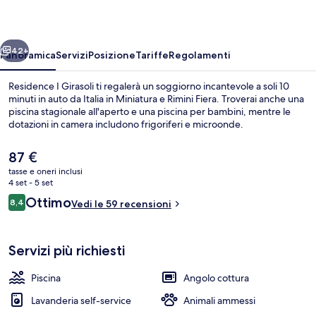
ietro
Avanti
42+
Panoramica
Servizi
Posizione
Tariffe
Regolamenti
Residence I Girasoli ti regalerà un soggiorno incantevole a soli 10
minuti in auto da Italia in Miniatura e Rimini Fiera. Troverai anche una
piscina stagionale all'aperto e una piscina per bambini, mentre le
dotazioni in camera includono frigoriferi e microonde.
Il
87 €
prezzo
tasse e oneri inclusi
attuale
4 set - 5 set
è
Recensioni
Ottimo
8,4
Balcone
Vedi le 59 recensioni
87 €
8,4 su 10
Servizi più richiesti
Piscina
Angolo cottura
Lavanderia self-service
Animali ammessi