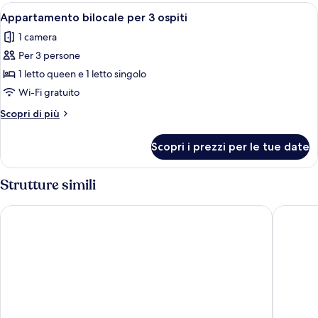
camere
Apri
Appartamento bilocale per 3 ospiti | Un
6
da
Appartamento bilocale per 3 ospiti
tutte
letto
1 camera
le
Per 3 persone
foto
per
1 letto queen e 1 letto singolo
Appartamento
Wi-Fi gratuito
bilocale
Altri
Scopri di più
per
dettagli
3
per
Scopri i prezzi per le tue date
Appartamento
ospiti
bilocale
per
Strutture simili
3
ospiti
Riviera Mare Beach Life Hotel
Hotel Ar