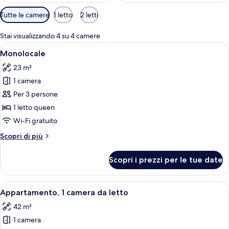
Filtri
Tutte le camere
1 letto
2 letti
disponibili
per
Stai visualizzando 4 su 4 camere
le
Apri
Una camera da letto con un letto, una s
10
Monolocale
camere
tutte
23 m²
le
1 camera
foto
per
Per 3 persone
Monolocale
1 letto queen
Wi-Fi gratuito
Altri
Scopri di più
dettagli
per
Scopri i prezzi per le tue date
Monolocale
Apri
Una camera d'albergo con un letto, una
10
Appartamento, 1 camera da letto
tutte
42 m²
le
1 camera
foto