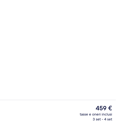
ione, Wi-Fi gratuito, lenzuola
4 ristoranti; aperti a colazione, a pran
Il
459 €
prezzo
tasse e oneri inclusi
attuale
3 set - 4 set
Vista dalla camera
è
459 €