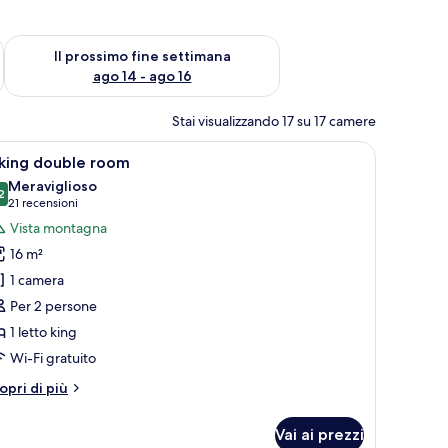
ne settimana, ago 7 - ago 9
Verifica la disponibilità per il prossimo fine settimana, ago 14 
Il prossimo fine settimana
ago 14 - ago 16
Stai visualizzando 17 su 17 camere
 letto, un divano e un tavolino. Sono presenti finestre con tende, una TV a
pri
Una stanza con un letto, una scrivania, una tele
7
iking double room
utte
Meraviglioso
2
9,2 su 10
(21
21 recensioni
oto
recensioni)
Vista montagna
er
16 m²
iking
1 camera
ouble
Per 2 persone
oom
1 letto king
Wi-Fi gratuito
tri
opri di più
ttagli
r
Vai ai prezzi
king