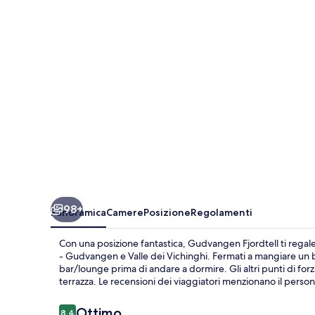
98+
Panoramica
Camere
Posizione
Regolamenti
Con una posizione fantastica, Gudvangen Fjordtell ti regal
- Gudvangen e Valle dei Vichinghi. Fermati a mangiare un boc
bar/lounge prima di andare a dormire. Gli altri punti di for
terrazza. Le recensioni dei viaggiatori menzionano il persona
Recensioni
Ottimo
8,4