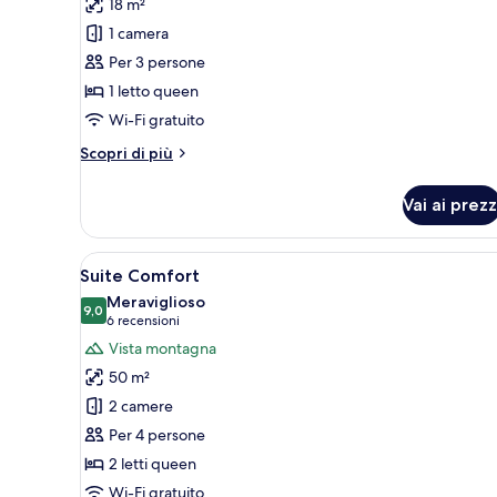
18 m²
Doppia
1 camera
Basic,
Per 3 persone
1
1 letto queen
camera
da
Wi-Fi gratuito
letto
Altri
Scopri di più
dettagli
per
Vai ai prezz
Doppia
Basic,
1
Apri
Un ambiente compatto con ango
6
camera
Suite Comfort
tutte
da
Meraviglioso
letto
le
9,0
9,0 su 10
(6
6 recensioni
foto
recensioni)
Vista montagna
per
50 m²
Suite
2 camere
Comfort
Per 4 persone
2 letti queen
Wi-Fi gratuito