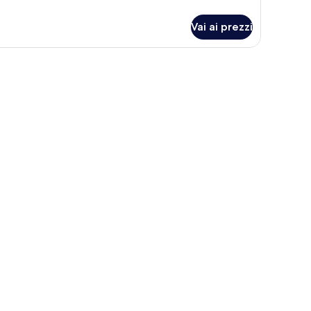
ttagli
r
Vai ai prezzi
amera