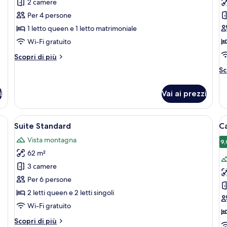
2 camere
Camera
A
Per 4 persone
Standard
C
1 letto queen e 1 letto matrimoniale
(2
3
Wi-Fi gratuito
Bedrooms,
c
up
d
Altri
Scopri di più
to
dettagli
l
Al
Sc
per
4
de
Camera
pe
Guests)
Standard
i
Vai ai prezzi
Ap
(2
Co
Bedrooms,
3
lo cottura, zona pranzo e una scala.
Apri
Una cucina compatta con mobili bianch
A
up
9
ca
Suite Standard
C
to
tutte
t
da
4
Vista montagna
le
le
le
9,
Guests)
62 m²
foto
f
per
p
3 camere
Suite
C
Per 6 persone
Standard
S
2 letti queen e 2 letti singoli
Wi-Fi gratuito
Altri
Scopri di più