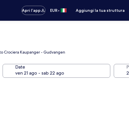
•
Apri l’app
EUR
Aggiungi la tua struttura
ghetto Crociera Kaupanger - Gudvangen
Date
P