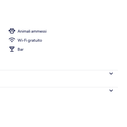
aperti a colazione, a pranzo, a cena e per il brunch
Animali ammessi
Wi-Fi gratuito
Bar