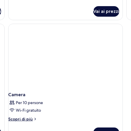
de
pe
i
Vai ai prezzi
C
Camera
Per 10 persone
Wi-Fi gratuito
Altri
Scopri di più
dettagli
per