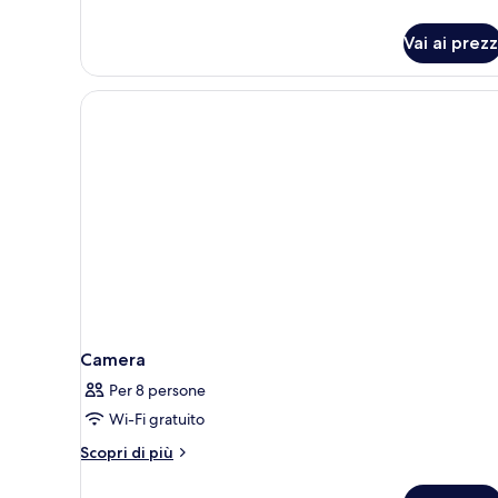
Vai ai prezz
Camera
Per 8 persone
Wi-Fi gratuito
Altri
Scopri di più
dettagli
per