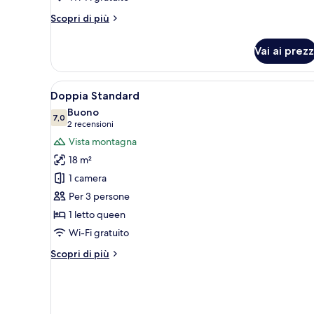
Altri
Scopri di più
dettagli
per
Vai ai prezz
Suite
Comfort
Apri
Doppia Standard | Cucina privat
4
Doppia Standard
tutte
Buono
le
7,0
7,0 su 10
(2
2 recensioni
foto
recensioni)
Vista montagna
per
18 m²
Doppia
1 camera
Standard
Per 3 persone
1 letto queen
Wi-Fi gratuito
Altri
Scopri di più
dettagli
per
Doppia
Standard