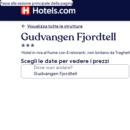
Passa alla sezione principale della pagina
Visualizza tutte le strutture
Gudvangen Fjordtell
Struttura
a
Hotel in riva al fiume con 4 ristoranti, non lontano da Tra
3.0
Scegli le date per vedere i prezzi
stelle
Dove vuoi andare?
Galleria
fotografica
per
Gudvangen
Fjordtell