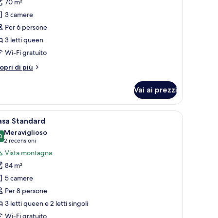
70 m²
ppartamento
3 camere
omfort,
Per 6 persone
3 letti queen
amere
a
Wi-Fi gratuito
etto
tri
opri di più
ttagli
r
Vai ai prezzi
partamento
mfort,
i, un forno a microonde, una macchina da caffè e un lavello.
pri
Una camera da letto con un letto, comodini, u
7
mere
asa Standard
utte
Meraviglioso
tto
0
9,0 su 10
(2
2 recensioni
oto
recensioni)
Vista montagna
er
84 m²
asa
5 camere
tandard
Per 8 persone
3 letti queen e 2 letti singoli
Wi-Fi gratuito