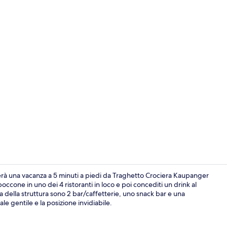
Insonorizzaz
erà una vacanza a 5 minuti a piedi da Traghetto Crociera Kaupanger
cone in uno dei 4 ristoranti in loco e poi concediti un drink al
za della struttura sono 2 bar/caffetterie, uno snack bar e una
Porticciolo
le gentile e la posizione invidiabile.