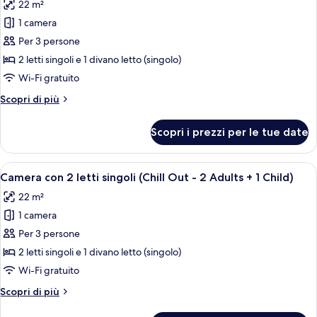
22 m²
(Chill
le
Out)
1 camera
foto
per
Per 3 persone
Camera
2 letti singoli e 1 divano letto (singolo)
con
Wi-Fi gratuito
2
Altri
Scopri di più
letti
dettagli
singoli
per
Scopri i prezzi per le tue date
Camera
(Chill
con
Out
2
Apri
Due poltrone bianche con un ombrellon
-
8
letti
Camera con 2 letti singoli (Chill Out - 2 Adults + 1 Child)
tutte
Occupancy
singoli
22 m²
(Chill
le
3)
Out
1 camera
foto
-
per
Per 3 persone
Occupancy
Camera
3)
2 letti singoli e 1 divano letto (singolo)
con
Wi-Fi gratuito
2
Altri
Scopri di più
letti
dettagli
singoli
per