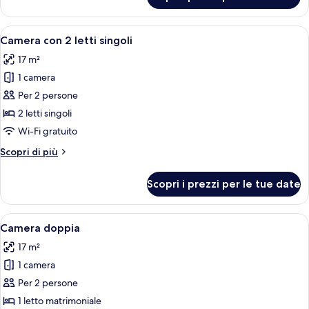
Camera
(2
con
Adults
2
Apri
Una camera d'albergo con due letti, u
+
8
letti
Camera con 2 letti singoli
tutte
1
singoli
17 m²
(2
le
Child)
Adults
1 camera
foto
+
per
Per 2 persone
1
Camera
Child)
2 letti singoli
con
Wi-Fi gratuito
2
Altri
Scopri di più
letti
dettagli
singoli
per
Scopri i prezzi per le tue date
Camera
con
2
Apri
Un balcone con tavolo e sedie bianche, 
7
letti
Camera doppia
tutte
singoli
17 m²
le
1 camera
foto
per
Per 2 persone
Camera
1 letto matrimoniale