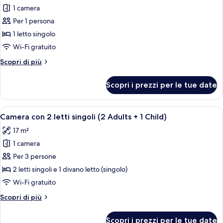
3)
1 camera
foto
per
Per 1 persona
Camera
1 letto singolo
singola
Wi-Fi gratuito
Altri
Scopri di più
dettagli
per
Scopri i prezzi per le tue date
Camera
singola
Apri
Una camera d'albergo con due letti, u
7
Camera con 2 letti singoli (2 Adults + 1 Child)
tutte
17 m²
le
1 camera
foto
per
Per 3 persone
Camera
2 letti singoli e 1 divano letto (singolo)
con
Wi-Fi gratuito
2
Altri
Scopri di più
letti
dettagli
singoli
per
Scopri i prezzi per le tue date