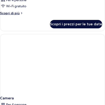
Per 4 persone
Wi-Fi gratuito
Altri
Scopri di più
dettagli
per
Scopri i prezzi per le tue date
Camera
Camera
Per 4 persone