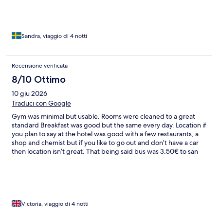
Sandra, viaggio di 4 notti
Recensione verificata
8/10 Ottimo
10 giu 2026
Traduci con Google
Gym was minimal but usable. Rooms were cleaned to a great
standard Breakfast was good but the same every day. Location if
you plan to say at the hotel was good with a few restaurants, a
shop and chemist but if you like to go out and don’t have a car
then location isn’t great. That being said bus was 3.50€ to san
Antoni and 22€ for a taxi back
Victoria, viaggio di 4 notti