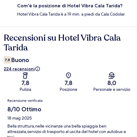
Com'è la posizione di Hotel Vibra Cala Tarida?
Hotel Vibra Cala Tarida è a 19 min. a piedi da Cala Codolar.
Recensioni su Hotel Vibra Cala
Recensioni
Tarida
Buono
7,8
224 recensioni
7,8
7,8
8,0
Pulizia
Posizione
Personale e servizio
Recensioni
Recensione verificata
8/10 Ottimo
18 mag 2025
Bella struttura,nelle vicinanze una bella spiaggia ben
attrezzata,servizio di trasporto al uscita del hotel con autobus e