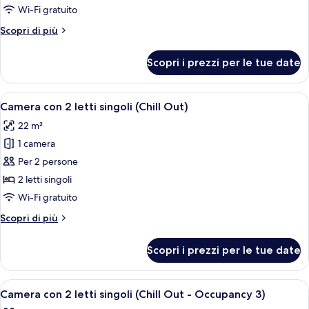
doppia
Wi-Fi gratuito
Altri
Scopri di più
dettagli
per
Scopri i prezzi per le tue date
Camera
doppia
Apri
Due poltrone bianche con un ombrellon
9
Camera con 2 letti singoli (Chill Out)
tutte
22 m²
le
1 camera
foto
per
Per 2 persone
Camera
2 letti singoli
con
Wi-Fi gratuito
2
Altri
Scopri di più
letti
dettagli
singoli
per
Scopri i prezzi per le tue date
Camera
(Chill
con
Out)
2
Apri
Due poltrone bianche con un ombrellon
9
letti
Camera con 2 letti singoli (Chill Out - Occupancy 3)
tutte
singoli