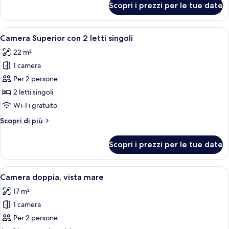
Scopri i prezzi per le tue date
Camera
(Chill
con
Out
2
Apri
Una camera d'albergo moderna con un l
-
7
letti
Camera Superior con 2 letti singoli
tutte
2
singoli
22 m²
(Chill
le
Adults
Out
1 camera
foto
+
-
per
Per 2 persone
1
2
Camera
Adults
Child)
2 letti singoli
+
Superior
Wi-Fi gratuito
1
con
Child)
Altri
Scopri di più
2
dettagli
letti
per
Scopri i prezzi per le tue date
Camera
singoli
Superior
con
Apri
Un balcone con ringhiera bianca, un tav
5
2
Camera doppia, vista mare
tutte
letti
17 m²
singoli
le
1 camera
foto
per
Per 2 persone