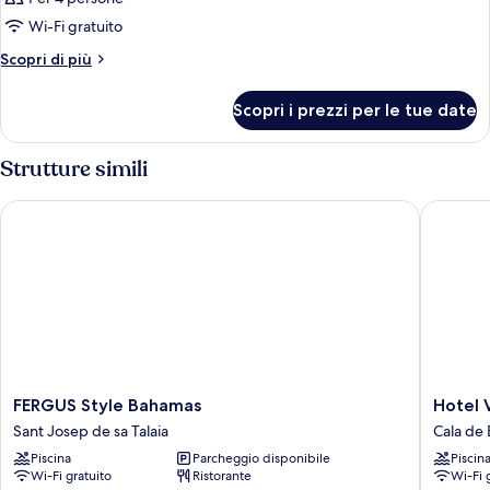
Wi-Fi gratuito
Altri
Scopri di più
dettagli
per
Scopri i prezzi per le tue date
Camera
Strutture simili
FERGUS Style Bahamas
Hotel Vib
FERGUS
Hotel
FERGUS Style Bahamas
Hotel V
Style
Vibra
Sant Josep de sa Talaia
Cala de
Bahamas
Riviera
Piscina
Parcheggio disponibile
Piscin
Sant
Cala
Wi-Fi gratuito
Ristorante
Wi-Fi 
Josep
de