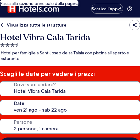
Passa alla sezione principale della pagina
Scarica l’app
Visualizza tutte le strutture
Hotel Vibra Cala Tarida
Struttura
a
Hotel per famiglie a Sant Josep de sa Talaia con piscina all'aperto e
3.5
ristorante
stelle
Scegli le date per vedere i prezzi
Dove vuoi andare?
Date
Persone