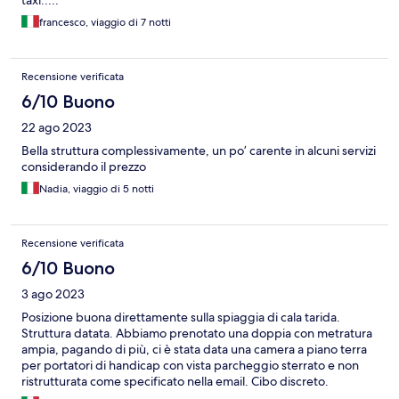
taxi.....
francesco, viaggio di 7 notti
Recensione verificata
6/10 Buono
22 ago 2023
Bella struttura complessivamente, un po’ carente in alcuni servizi
considerando il prezzo
Nadia, viaggio di 5 notti
Recensione verificata
6/10 Buono
3 ago 2023
Posizione buona direttamente sulla spiaggia di cala tarida.
Struttura datata. Abbiamo prenotato una doppia con metratura
ampia, pagando di più, ci è stata data una camera a piano terra
per portatori di handicap con vista parcheggio sterrato e non
ristrutturata come specificato nella email. Cibo discreto.
Personale molto gentile e disponibile