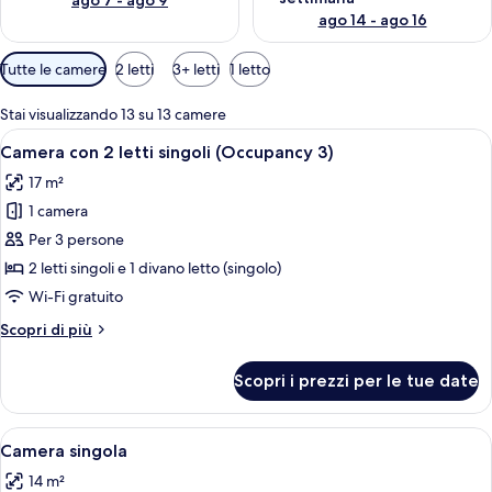
ago 7 - ago 9
ago 14 - ago 16
Filtri
Tutte le camere
2 letti
3+ letti
1 letto
disponibili
per
Stai visualizzando 13 su 13 camere
le
Apri
Una camera d'albergo con due letti, u
7
Camera con 2 letti singoli (Occupancy 3)
camere
tutte
17 m²
le
1 camera
foto
per
Per 3 persone
Camera
2 letti singoli e 1 divano letto (singolo)
con
Wi-Fi gratuito
2
Altri
Scopri di più
letti
dettagli
singoli
per
Scopri i prezzi per le tue date
Camera
(Occupancy
con
3)
2
Apri
Una camera d'albergo moderna con un 
4
letti
Camera singola
tutte
singoli
14 m²
(Occupancy
le