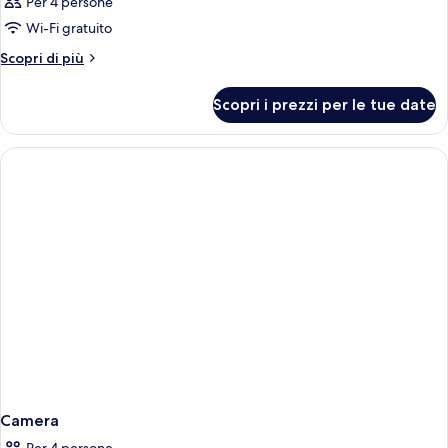
Per 4 persone
Wi-Fi gratuito
Altri
Scopri di più
dettagli
per
Scopri i prezzi per le tue date
Camera
Camera