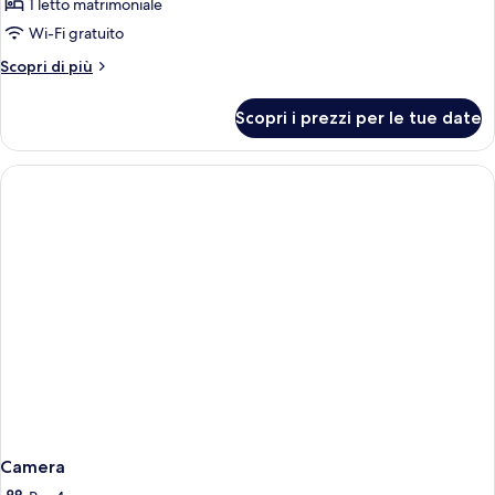
Camera
1 letto matrimoniale
doppia,
Wi-Fi gratuito
vista
Altri
Scopri di più
mare
dettagli
per
Scopri i prezzi per le tue date
Camera
doppia,
vista
mare
Camera