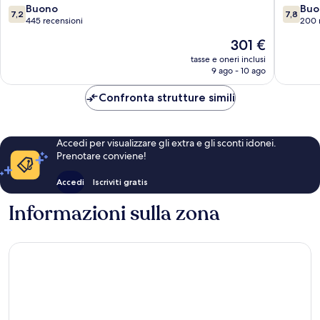
de
Bou
7.2
7.8
Buono
Buo
7,2
7,8
sa
su
su
445 recensioni
200 
Talaia
10,
10,
Il
301 €
Buono,
Buono,
prezzo
445
200
tasse e oneri inclusi
attuale
9 ago - 10 ago
recensioni
recensio
è
301 €
Confronta strutture simili
Accedi per visualizzare gli extra e gli sconti idonei.
Prenotare conviene!
Accedi
Iscriviti gratis
Informazioni sulla zona