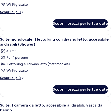
Suite,
Wi-Fi gratuito
2
Altri
Scopri di più
camere
dettagli
da
per
Scopri i prezzi per le tue date
Suite,
letto
2
camere
Apri
Una moderna camera d'albergo con ang
7
da
Suite monolocale, 1 letto king con divano letto, accessibile
tutte
letto
ai disabili (Shower)
le
40 m²
foto
Per 4 persone
per
1 letto king e 1 divano letto (matrimoniale)
Suite
monolocale,
Wi-Fi gratuito
1
Altri
Scopri di più
letto
dettagli
per
king
Scopri i prezzi per le tue date
Suite
con
monolocale,
divano
1
Apri
Una camera d'albergo con un letto gran
9
letto,
letto
Suite, 1 camera da letto, accessibile ai disabili, vasca da
tutte
king
accessibile
bagno