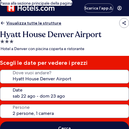
Passa alla sezione principale della pagina
Scarica l’app
Visualizza tutte le strutture
Hyatt House Denver Airport
Struttura
a
Hotel a Denver con piscina coperta e ristorante
3.0
stelle
Scegli le date per vedere i prezzi
Dove vuoi andare?
Date
Persone
Cerca