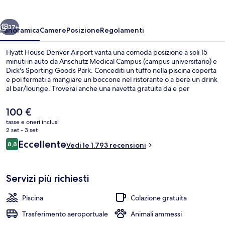
Airport
ietro
Avanti
37+
Panoramica
Camere
Posizione
Regolamenti
Hyatt House Denver Airport vanta una comoda posizione a soli 15
minuti in auto da Anschutz Medical Campus (campus universitario) e
Dick's Sporting Goods Park. Concediti un tuffo nella piscina coperta
e poi fermati a mangiare un boccone nel ristorante o a bere un drink
al bar/lounge. Troverai anche una navetta gratuita da e per
l'aeroporto e una palestra aperta giorno e notte, mentre le dotazioni
in camera includono frigoriferi e microonde. Le recensioni dei
Il
100 €
viaggiatori lodano il personale gentile e la posizione invidiabile.
prezzo
tasse e oneri inclusi
attuale
2 set - 3 set
TV a schermo piatto 42 pollici con canali
è
Recensioni
Eccellente
8,8
Vedi le 1.793 recensioni
100 €
8,8 su 10
Servizi più richiesti
Piscina
Colazione gratuita
Trasferimento aeroportuale
Animali ammessi