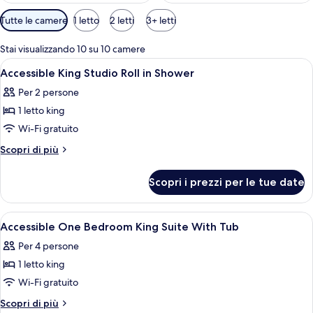
Filtri
Tutte le camere
1 letto
2 letti
3+ letti
disponibili
per
Stai visualizzando 10 su 10 camere
le
Apri
Una camera d'albergo con un letto, una
10
Accessible King Studio Roll in Shower
camere
tutte
Per 2 persone
le
1 letto king
foto
per
Wi-Fi gratuito
Accessible
Altri
Scopri di più
King
dettagli
per
Studio
Scopri i prezzi per le tue date
Accessible
Roll
King
in
Studio
Apri
Una camera d'albergo con un letto, una
10
Shower
Roll
Accessible One Bedroom King Suite With Tub
tutte
in
Per 4 persone
Shower
le
1 letto king
foto
per
Wi-Fi gratuito
Accessible
Altri
Scopri di più