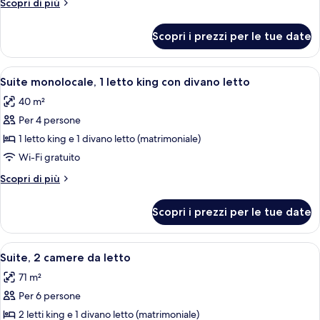
Altri
Scopri di più
camera
dettagli
da
per
Scopri i prezzi per le tue date
Suite,
letto
1
camera
Apri
Una camera d'albergo con un letto gran
8
da
Suite monolocale, 1 letto king con divano letto
tutte
letto
40 m²
le
Per 4 persone
foto
per
1 letto king e 1 divano letto (matrimoniale)
Suite
Wi-Fi gratuito
monolocale,
Altri
Scopri di più
1
dettagli
letto
per
Scopri i prezzi per le tue date
Suite
king
monolocale,
con
1
Apri
Un soggiorno moderno con divano, pog
divano
8
letto
Suite, 2 camere da letto
tutte
king
letto
71 m²
con
le
divano
Per 6 persone
foto
letto
per
2 letti king e 1 divano letto (matrimoniale)