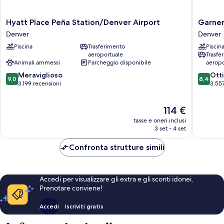
Hyatt
Garner
Hyatt Place Peña Station/Denver Airport
Garner
Place
Hotel
Denver
Denver
Peña
Denver
Piscina
Trasferimento
Piscin
Station/Denver
Airport
aeroportuale
Trasfe
Airport
Area
Animali ammessi
Parcheggio disponibile
aeropo
Denver
by
9.0
8.4
Meraviglioso
IHG
Ott
9,0
8,4
su
su
3.199 recensioni
Denver
3.557
10,
10,
Meraviglioso,
Ottimo,
Il
114 €
3.199
3.557
prezzo
recensioni
recensio
tasse e oneri inclusi
attuale
3 set - 4 set
è
114 €
Confronta strutture simili
Accedi per visualizzare gli extra e gli sconti idonei.
Prenotare conviene!
Accedi
Iscriviti gratis