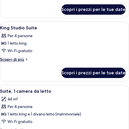
One
dettagli
per
Bedroom
Scopri i prezzi per le tue date
Accessible
King
One
Suite
Bedroom
Apri
Una camera d'albergo con un letto, una
11
With
King
King Studio Suite
tutte
Suite
Tub
Per 4 persone
With
le
Tub
1 letto king
foto
per
Wi-Fi gratuito
King
Altri
Scopri di più
Studio
dettagli
per
Suite
Scopri i prezzi per le tue date
King
Studio
Suite
Apri
Una camera d'albergo moderna con zona
10
Suite, 1 camera da letto
tutte
44 m²
le
Per 4 persone
foto
per
1 letto king e 1 divano letto (matrimoniale)
Suite,
Wi-Fi gratuito
1