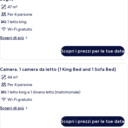
con
le
ai
47 m²
divano
foto
disabili
letto,
Per 4 persone
per
accessibile
(Shower)
1 letto king
Suite,
ai
disabili
1
Wi-Fi gratuito
(Shower)
camera
Altri
Scopri di più
da
dettagli
per
letto,
Scopri i prezzi per le tue date
Suite,
accessibile
1
ai
camera
Apri
Una camera d'albergo con un letto gra
8
disabili,
da
Camera, 1 camera da letto (1 King Bed and 1 Sofa Bed)
tutte
letto,
vasca
44 m²
accessibile
le
da
ai
Per 4 persone
foto
bagno
disabili,
per
1 letto king e 1 divano letto (matrimoniale)
vasca
Camera,
da
Wi-Fi gratuito
bagno
1
Altri
Scopri di più
camera
dettagli
da
per
Scopri i prezzi per le tue date
Camera,
letto