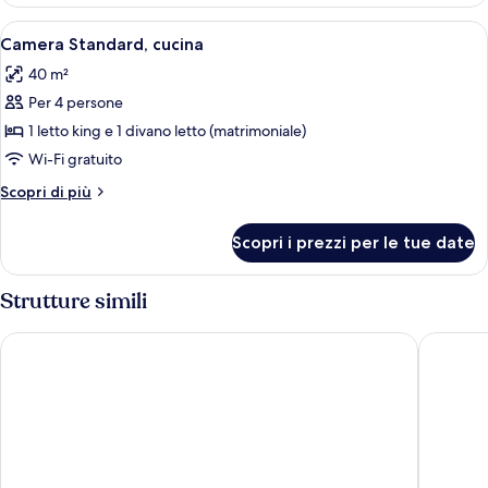
1
(1
camera
Apri
Camera d'albergo con un letto grande, 
King
11
da
Camera Standard, cucina
tutte
letto
Bed
40 m²
(1
le
and
King
Per 4 persone
foto
1
Bed
per
1 letto king e 1 divano letto (matrimoniale)
Sofa
and
Camera
1
Wi-Fi gratuito
Bed)
Sofa
Standard,
Altri
Scopri di più
Bed)
cucina
dettagli
per
Scopri i prezzi per le tue date
Camera
Standard,
cucina
Strutture simili
Hyatt Place Peña Station/Denver Airport
Garner H