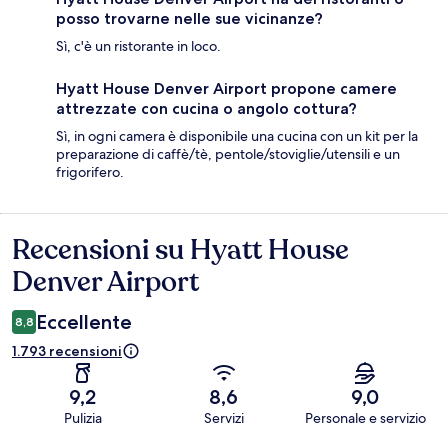
posso trovarne nelle sue vicinanze?
Sì, c'è un ristorante in loco.
Hyatt House Denver Airport propone camere
attrezzate con cucina o angolo cottura?
Sì, in ogni camera è disponibile una cucina con un kit per la
preparazione di caffè/tè, pentole/stoviglie/utensili e un
frigorifero.
Recensioni su Hyatt House
Recensioni
Denver Airport
Eccellente
8,8
1.793 recensioni
9,2
8,6
9,0
Pulizia
Servizi
Personale e servizio