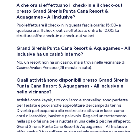
A che ora si effettuano il check-in e il check-out
presso Grand Sirenis Punta Cana Resort &
Aquagames - All Inclusive?
Puoi effettuare il check-in in questa fascia oraria: 15:00- a
qualsiasi ora. Il check-out va effettuato entro le 12:00. La
struttura offre check-in e check-out veloci.
Grand Sirenis Punta Cana Resort & Aquagames - All
Inclusive ha un casinò interno?
No, un resort non ha un casinò, ma si trova nelle vicinanze di
Casino Avalon Princess (28 minuti in auto).
Quali attività sono disponibili presso Grand Sirenis
Punta Cana Resort & Aquagames - All Inclusive e
nelle vicinanze?
Attività come kayak, tiro con l'arco e snorkeling sono perfette
per l'estate e puoi anche approfittare dei campi da tennis.
Divertiti partecipando alle nostre altre attività in loco, come
corsi di aerobica, basket e pallavolo. Regalati un trattamento
nella spa o fai una bella nuotata in una delle 2 piscine all'aperto.
Grand Sirenis Punta Cana Resort & Aquagames - All Inclusive
offre anche 2 bar sull'acqua, uno scivolo acquatico e un centro