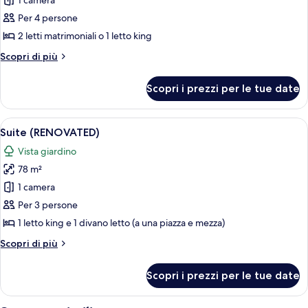
per
1 camera
Camera
Per 4 persone
Standard
2 letti matrimoniali o 1 letto king
Altri
Scopri di più
dettagli
per
Scopri i prezzi per le tue date
Camera
Standard
Apri
Un soggiorno moderno con un divano gr
8
Suite (RENOVATED)
tutte
Vista giardino
le
78 m²
foto
per
1 camera
Suite
Per 3 persone
(RENOVATED)
1 letto king e 1 divano letto (a una piazza e mezza)
Altri
Scopri di più
dettagli
per
Scopri i prezzi per le tue date
Suite
(RENOVATED)