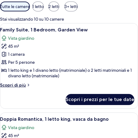
Filtri
Tutte le camere
1 letto
2 letti
3+ letti
disponibili
per
Stai visualizzando 10 su 10 camere
le
Apri
Camera d'hotel moderna con un letto g
6
Family Suite, 1 Bedroom, Garden View
camere
tutte
Vista giardino
le
45 m²
foto
per
1 camera
Family
Per 5 persone
Suite,
1 letto king e 1 divano letto (matrimoniale) o 2 letti matrimoniali e 1
1
divano letto (matrimoniale)
Bedroom,
Altri
Scopri di più
Garden
dettagli
per
View
Scopri i prezzi per le tue date
Family
Suite,
1
Apri
Una camera da letto con un letto a bal
6
Bedroom,
Doppia Romantica, 1 letto king, vasca da bagno
tutte
Garden
Vista giardino
View
le
45 m²
foto