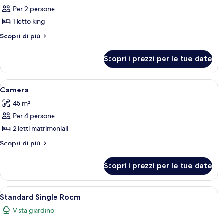
per
Per 2 persone
Doppia
1 letto king
Romantica,
Altri
Scopri di più
1
dettagli
letto
per
Scopri i prezzi per le tue date
Doppia
king,
Romantica,
vasca
1
Apri
Biancheria da letto di alta qualità, min
da
4
letto
Camera
tutte
king,
bagno
45 m²
vasca
le
da
Per 4 persone
foto
bagno
per
2 letti matrimoniali
Camera
Altri
Scopri di più
dettagli
per
Scopri i prezzi per le tue date
Camera
Apri
Una camera d'albergo moderna con un l
7
Standard Single Room
tutte
Vista giardino
le