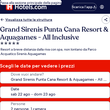
Passa alla sezione principale della pagina
Scarica l’app
Visualizza tutte le strutture
Grand Sirenis Punta Cana Resort &
Aquagames - All Inclusive
Struttura
a
Resort a breve distanza dalla riva con spa, non lontano da Parco
5.0
Acquatico Sirenis Aquagames
stelle
Scegli le date per vedere i prezzi
Dove vuoi andare?
Date
Persone