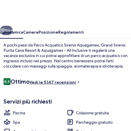
Punta
Cana
Resort
ietro
Avanti
&
156+
Panoramica
Camere
Posizione
Regolamenti
Aquagames
A pochi passi da Parco Acquatico Sirenis Aquagames, Grand Sirenis
-
Punta Cana Resort & Aquagames - All Inclusive ti regalerà una
vacanza esclusiva in cui potrai approfittare di un parco acquatico con
All
ingresso incluso nel prezzo. Nel centro benessere potrai farti
Inclusive
coccolare con massaggi sulla spiaggia, aromaterapia e idroterapia,
mentre Macao, uno dei 8 ristoranti in loco, propone in cucina
internazionale e serve il pranzo e la cena. Gli altri punti di forza di
Recensioni
Ottimo
questo resort di lusso sono 2 piscine all'aperto, un miniclub per
8,4
Vedi le 5.147 recensioni
8,4 su 10
bambini (gratuito) e un centro fitness. Le recensioni dei viaggiatori
menzionano la piscina e il personale gentile.
Vista aerea
Servizi più richiesti
Piscina
Colazione gratuita
Spa
Parcheggio gratuito