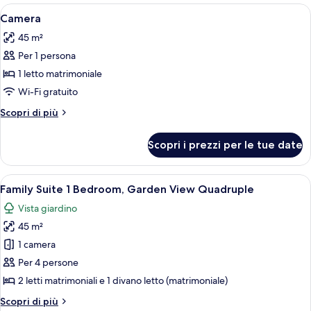
Apri
Biancheria da letto di alta qualità, min
4
Camera
tutte
45 m²
le
Per 1 persona
foto
per
1 letto matrimoniale
Camera
Wi-Fi gratuito
Altri
Scopri di più
dettagli
per
Scopri i prezzi per le tue date
Camera
Apri
Camera d'hotel moderna con un letto g
6
Family Suite 1 Bedroom, Garden View Quadruple
tutte
Vista giardino
le
45 m²
foto
per
1 camera
Family
Per 4 persone
Suite
2 letti matrimoniali e 1 divano letto (matrimoniale)
1
Altri
Scopri di più
Bedroom,