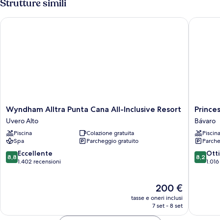
Strutture simili
Wyndham Alltra Punta Cana All-Inclusive Resort
Princess 
Wyndham
Princess
Wyndham Alltra Punta Cana All-Inclusive Resort
Princes
Alltra
Family
Uvero Alto
Bávaro
Punta
Club
Piscina
Colazione gratuita
Piscin
Cana
Bavaro
Spa
Parcheggio gratuito
Parche
All-
-
Inclusive
All
8.8
8.2
Eccellente
Ott
8,8
8,2
Resort
Inclusiv
su
su
1.402 recensioni
1.016
Uvero
Bávaro
10,
10,
Alto
Eccellente,
Ottimo,
Il
200 €
1.402
1.016
prezzo
recensioni
recensio
tasse e oneri inclusi
attuale
7 set - 8 set
è