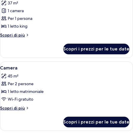
37 m²
foto
per
1 camera
Standard
Per 1 persona
Single
1 letto king
Room
Altri
Scopri di più
dettagli
per
Scopri i prezzi per le tue date
Standard
Single
Room
Apri
Biancheria da letto di alta qualità, min
4
Camera
tutte
45 m²
le
Per 2 persone
foto
per
1 letto matrimoniale
Camera
Wi-Fi gratuito
Altri
Scopri di più
dettagli
per
Scopri i prezzi per le tue date
Camera