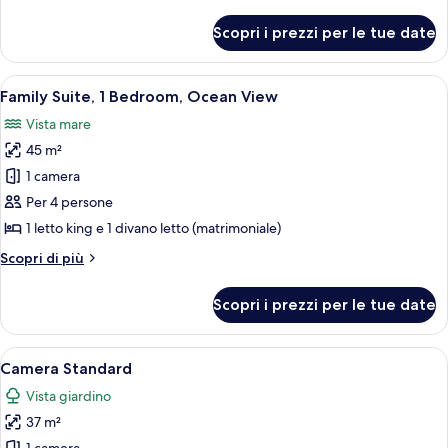
dettagli
Garden
per
Scopri i prezzi per le tue date
Family
View
Suite
Quadruple
1
Apri
Un soggiorno moderno con TV, divano, t
8
Bedroom,
Family Suite, 1 Bedroom, Ocean View
tutte
Garden
Vista mare
View
le
Quadruple
45 m²
foto
per
1 camera
Family
Per 4 persone
Suite,
1 letto king e 1 divano letto (matrimoniale)
1
Altri
Scopri di più
Bedroom,
dettagli
Ocean
per
Scopri i prezzi per le tue date
Family
View
Suite,
1
Apri
Una camera d'albergo con due letti, u
7
Bedroom,
Camera Standard
tutte
Ocean
Vista giardino
View
le
37 m²
foto