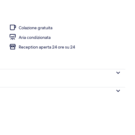
m, vista mare, di fronte alla spiaggia | Biancheria da letto di alta qualità, m
Colazione gratuita
Aria condizionata
Reception aperta 24 ore su 24