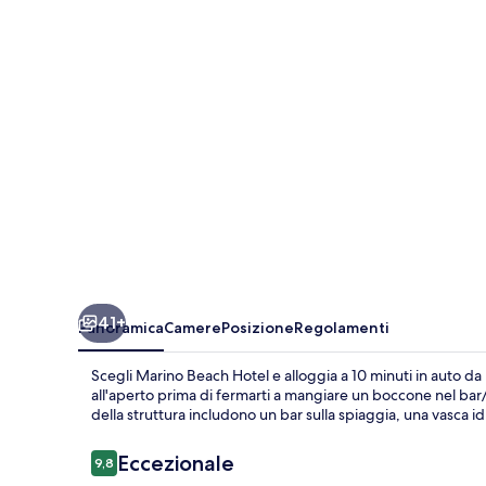
41+
Panoramica
Camere
Posizione
Regolamenti
Scegli Marino Beach Hotel e alloggia a 10 minuti in auto da 
all'aperto prima di fermarti a mangiare un boccone nel bar/ca
della struttura includono un bar sulla spiaggia, una vasca 
Recensioni
Eccezionale
9,8
9,8 su 10