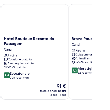
Hotel Boutique Recanto da Passagem
Bravo Pousada Design
Hotel
Bravo
Hotel Boutique Recanto da
Bravo Pousada Desi
Boutique
Pousada
Passagem
Canal
Recanto
Design
Canal
Piscina
da
Canal
Colazione gratuita
Passagem
Piscina
Animali ammessi
Colazione gratuita
Canal
Wi-Fi gratuito
Parcheggio gratuito
Wi-Fi gratuito
9.2
Meraviglioso
9,2
su
52 recensioni
9.4
Eccezionale
9,4
10,
su
268 recensioni
Meraviglioso,
10,
Il
91 €
52
Eccezionale,
prezzo
recensioni
268
tasse e oneri inclusi
t
attuale
3 set - 4 set
recensioni
è
91 €