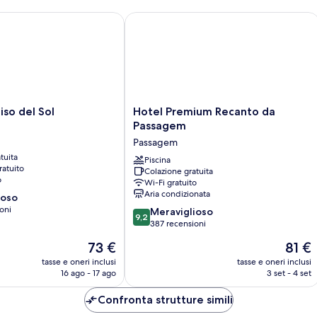
fronte
o del Sol
Hotel Premium Recanto da Passagem
alla
spiaggia
Hotel
iso del Sol
Hotel Premium Recanto da
Premium
Passagem
Recanto
Passagem
da
tuita
Passagem
Piscina
ratuito
Colazione gratuita
Passagem
o
Wi-Fi gratuito
Aria condizionata
ioso
oni
9.2
Meraviglioso
9,2
su
387 recensioni
10,
Il
Il
73 €
81 €
Meraviglioso,
prezzo
prezzo
387
tasse e oneri inclusi
tasse e oneri inclusi
attuale
attuale
16 ago - 17 ago
3 set - 4 set
recensioni
è
è
73 €
81 €
Confronta strutture simili