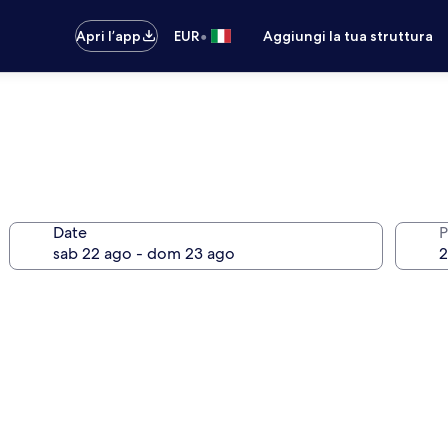
•
Apri l’app
EUR
Aggiungi la tua struttura
Date
P