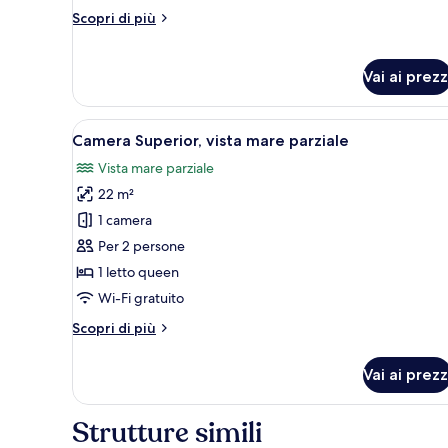
Altri
Scopri di più
dettagli
per
Tripla
Vai ai prezz
Classic
Apri
Camera Superior, vista mare par
4
Camera Superior, vista mare parziale
tutte
Vista mare parziale
le
22 m²
foto
per
1 camera
Camera
Per 2 persone
Superior,
1 letto queen
vista
Wi-Fi gratuito
mare
Altri
Scopri di più
parziale
dettagli
per
Vai ai prezz
Camera
Superior,
vista
Strutture simili
mare