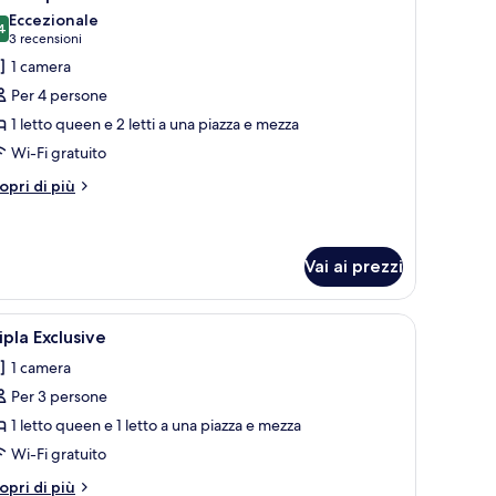
utte
Eccezionale
4
9,4 su 10
(3
3 recensioni
oto
recensioni)
1 camera
er
Per 4 persone
uadrupla
1 letto queen e 2 letti a una piazza e mezza
assic
Wi-Fi gratuito
tri
opri di più
ttagli
r
adrupla
assic
Vai ai prezzi
iancheria da letto di alta qualità, materassi a doppio strato, minibar
pri
Tripla Exclusive | Biancheria da letto di alta q
3
ipla Exclusive
utte
1 camera
Per 3 persone
oto
er
1 letto queen e 1 letto a una piazza e mezza
ipla
Wi-Fi gratuito
xclusive
tri
opri di più