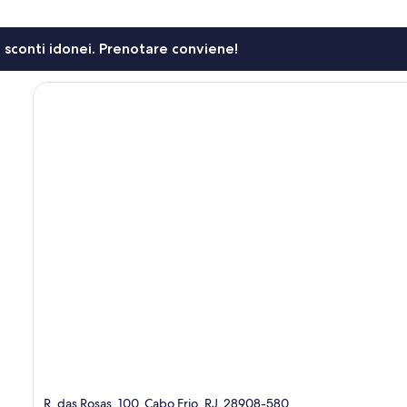
li sconti idonei. Prenotare conviene!
R. das Rosas, 100, Cabo Frio, RJ, 28908-580