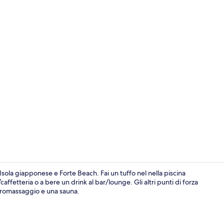
Tripla Comfor
Isola giapponese e Forte Beach. Fai un tuffo nel nella piscina
ffetteria o a bere un drink al bar/lounge. Gli altri punti di forza
idromassaggio e una sauna.
Piscina all'ap