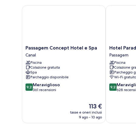
parziale
Passagem Concept Hotel e Spa
Hotel Paradis
Passagem
Hotel
Passagem Concept Hotel e Spa
Hotel Parad
Concept
Paradiso
Canal
Passagem
Hotel
del
Piscina
Piscina
e
Sol
Colazione gratuita
Colazione gra
Spa
Passagem
Spa
Parcheggio g
Canal
Parcheggio disponibile
Wi-Fi gratuit
9.2
9.2
Meraviglioso
Meravigl
9,2
9,2
su
su
361 recensioni
628 recensi
10,
10,
Meraviglioso,
Meraviglioso,
Il
113 €
361
628
prezzo
recensioni
recensioni
tasse e oneri inclusi
attuale
9 ago - 10 ago
è
113 €