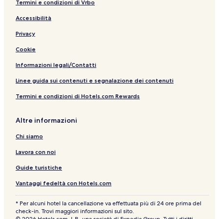
H
Termini e condizioni di Vrbo
o
t
Accessibilità
e
Privacy
l
Cookie
Informazioni legali/Contatti
Linee guida sui contenuti e segnalazione dei contenuti
Termini e condizioni di Hotels.com Rewards
Altre informazioni
Chi siamo
Lavora con noi
Guide turistiche
Vantaggi fedeltà con Hotels.com
* Per alcuni hotel la cancellazione va effettuata più di 24 ore prima del
check-in. Trovi maggiori informazioni sul sito.