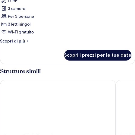
17 m²
foto
per
3 camere
Camera
Per 3 persone
Comfort,
3 letti singoli
vista
Wi-Fi gratuito
montagna
Altri
Scopri di più
dettagli
per
Scopri i prezzi per le tue date
Camera
Comfort,
vista
Strutture simili
montagna
Concept Hotel Pamela
CAMP A