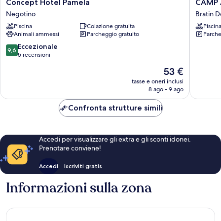
Concept
CAMP
Concept Hotel Pamela
CAMP 
Hotel
AMBAS
Negotino
Bratin D
Pamela
BRATIN
Piscina
Colazione gratuita
Piscin
Negotino
DOL
Animali ammessi
Parcheggio gratuito
Parche
Bratin
Dol
9.6
Eccezionale
9,6
su
5 recensioni
10,
Il
53 €
Eccezionale,
prezzo
5
tasse e oneri inclusi
attuale
8 ago - 9 ago
recensioni
è
53 €
Confronta strutture simili
Accedi per visualizzare gli extra e gli sconti idonei.
Prenotare conviene!
Accedi
Iscriviti gratis
Informazioni sulla zona