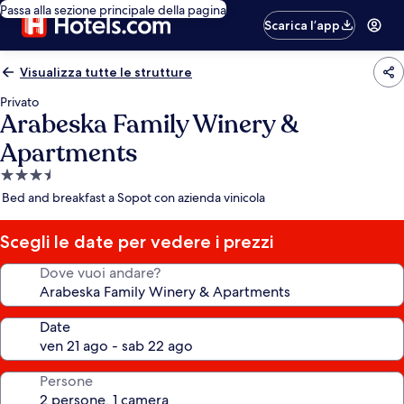
Passa alla sezione principale della pagina
Scarica l’app
Visualizza tutte le strutture
Privato
Arabeska Family Winery &
Apartments
Struttura
a
Bed and breakfast a Sopot con azienda vinicola
3.5
stelle
Scegli le date per vedere i prezzi
Dove vuoi andare?
Date
Persone