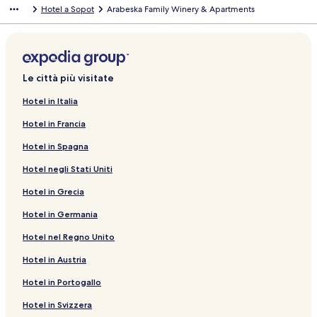
Hotel a Sopot
Arabeska Family Winery & Apartments
h
c
e
h
a
e
p
a
r
p
e
r
Le città più visitate
l
e
a
l
Hotel in Italia
p
a
Hotel in Francia
a
p
g
a
Hotel in Spagna
i
g
n
i
Hotel negli Stati Uniti
a
n
d
a
Hotel in Grecia
e
d
l
e
Hotel in Germania
l
l
Hotel nel Regno Unito
a
l
s
a
Hotel in Austria
e
s
g
e
Hotel in Portogallo
u
g
e
u
Hotel in Svizzera
n
e