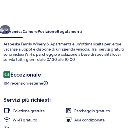
Winery
&
Apartments
ietro
Avanti
10+
Panoramica
Camere
Posizione
Regolamenti
Arabeska Family Winery & Apartments è un'ottima scelta per le tue
vacanze a Sopot e dispone di un'azienda vinicola. Tra i servizi gratuiti
sono inclusi Wi-Fi, parcheggio e colazione a base di specialità locali
servita tutti i giorni dalle 07:30 alle 10:00.
Recensioni
Eccezionale
9,8
9,8 su 10
184 recensioni esterne
Sala degustazioni
Servizi più richiesti
Colazione gratuita
Parcheggio gratuito
Wi-Fi gratuito
Aria condizionata