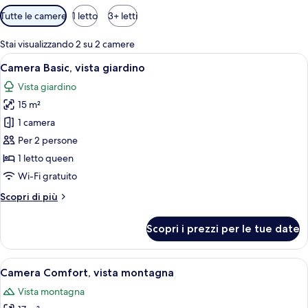
Filtri
Tutte le camere
1 letto
3+ letti
disponibili
per
Stai visualizzando 2 su 2 camere
le
Apri
Camera Basic, vista giardino | Wi-Fi gr
2
Camera Basic, vista giardino
camere
tutte
Vista giardino
le
15 m²
foto
per
1 camera
Camera
Per 2 persone
Basic,
1 letto queen
vista
Wi-Fi gratuito
giardino
Altri
Scopri di più
dettagli
per
Scopri i prezzi per le tue date
Camera
Basic,
vista
Apri
Camera Comfort, vista montagna | Wi-
2
giardino
Camera Comfort, vista montagna
tutte
Vista montagna
le