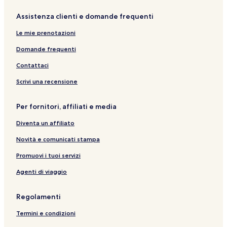
t
n
Assistenza clienti e domande frequenti
e
t
d
e
Le mie prenotazioni
e
d
s
e
Domande frequenti
t
s
i
t
Contattaci
n
i
a
n
Scrivi una recensione
z
a
i
z
Per fornitori, affiliati e media
o
i
n
o
Diventa un affiliato
e
n
:
e
Novità e comunicati stampa
H
:
o
U
Promuovi i tuoi servizi
t
n
Agenti di viaggio
e
i
l
P
F
a
Regolamenti
e
l
n
a
Termini e condizioni
i
s