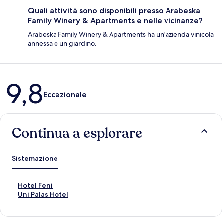
Quali attività sono disponibili presso Arabeska
Family Winery & Apartments e nelle vicinanze?
Arabeska Family Winery & Apartments ha un'azienda vinicola
annessa e un giardino.
Recensioni
9,8
Eccezionale
Continua a esplorare
Sistemazione
L
Hotel Feni
i
L
Uni Palas Hotel
n
i
k
n
c
k