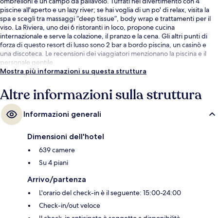
ombrelloni e un campo da pallavolo. Tuffati nel divertimento con 4
piscine all'aperto e un lazy river; se hai voglia di un po' di relax, visita la
spa e scegli tra massaggi “deep tissue”, body wrap e trattamenti per il
viso. La Riviera, uno dei 6 ristoranti in loco, propone cucina
internazionale e serve la colazione, il pranzo e la cena. Gli altri punti di
forza di questo resort di lusso sono 2 bar a bordo piscina, un casinò e
una discoteca. Le recensioni dei viaggiatori menzionano la piscina e il
personale gentile.
Mostra più informazioni su questa struttura
Altre informazioni sulla struttura
Informazioni generali
Dimensioni dell'hotel
639 camere
Su 4 piani
Arrivo/partenza
L'orario del check-in è il seguente: 15:00-24:00
Check-in/out veloce
Il check-in anticipato è soggetto a disponibilità