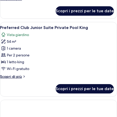
Private
dettagli
Pool
per
Scopri i prezzi per le tue date
Double
Preferred
Club
Junior
Apri
Area piscina con due piscine separate, 
7
Suite
Preferred Club Junior Suite Private Pool King
tutte
Private
Vista giardino
Pool
le
Double
54 m²
foto
per
1 camera
Preferred
Per 2 persone
Club
1 letto king
Junior
Wi-Fi gratuito
Suite
Altri
Scopri di più
Private
dettagli
Pool
per
Scopri i prezzi per le tue date
King
Preferred
Club
Junior
Suite
Private
Pool