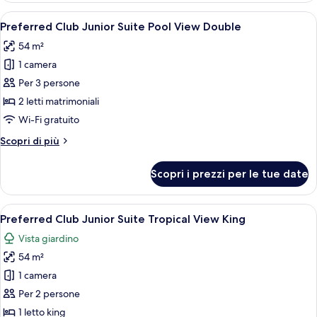
Double
Junior
Apri
Un bagno moderno con un lavabo in ma
5
Suite
Preferred Club Junior Suite Pool View Double
tutte
Partial
54 m²
Ocean
le
View
1 camera
foto
Double
per
Per 3 persone
Preferred
2 letti matrimoniali
Club
Wi-Fi gratuito
Junior
Altri
Scopri di più
Suite
dettagli
Pool
per
Scopri i prezzi per le tue date
Preferred
View
Club
Double
Junior
Apri
Una camera d'hotel con un letto, una p
7
Suite
Preferred Club Junior Suite Tropical View King
tutte
Pool
Vista giardino
View
le
Double
54 m²
foto
per
1 camera
Preferred
Per 2 persone
Club
1 letto king