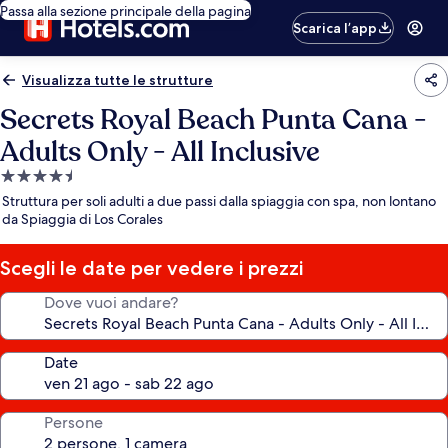
Passa alla sezione principale della pagina
Scarica l’app
Visualizza tutte le strutture
Secrets Royal Beach Punta Cana -
Adults Only - All Inclusive
Struttura
a
Struttura per soli adulti a due passi dalla spiaggia con spa, non lontano
4.5
da Spiaggia di Los Corales
stelle
Scegli le date per vedere i prezzi
Dove vuoi andare?
Date
Persone