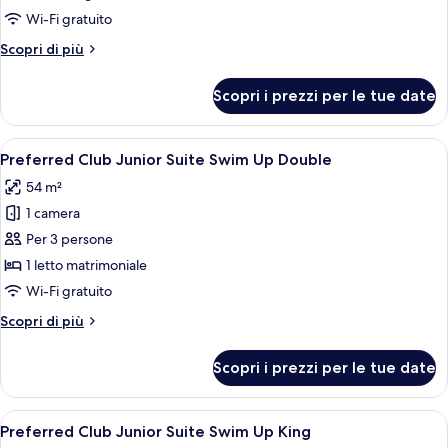
Junior
Wi-Fi gratuito
Suite
Altri
Scopri di più
Tropical
dettagli
View
per
Scopri i prezzi per le tue date
King
Preferred
Club
Junior
Apri
Un'area patio con mobili in vimini, un 
5
Suite
Preferred Club Junior Suite Swim Up Double
tutte
Tropical
54 m²
View
le
King
1 camera
foto
per
Per 3 persone
Preferred
1 letto matrimoniale
Club
Wi-Fi gratuito
Junior
Altri
Scopri di più
Suite
dettagli
Swim
per
Scopri i prezzi per le tue date
Preferred
Up
Club
Double
Junior
Apri
Un'area patio con mobili in vimini, un 
3
Suite
Preferred Club Junior Suite Swim Up King
tutte
Swim