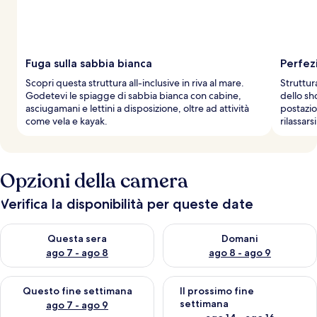
Fuga sulla sabbia bianca
Perfez
Scopri questa struttura all-inclusive in riva al mare.
Struttur
Godetevi le spiagge di sabbia bianca con cabine,
dello sh
asciugamani e lettini a disposizione, oltre ad attività
postazio
come vela e kayak.
rilassars
Opzioni della camera
Verifica la disponibilità per queste date
Verifica la disponibilità per questa sera, ago 7 - ago 8
Verifica la disponibilità per d
Questa sera
Domani
ago 7 - ago 8
ago 8 - ago 9
Verifica la disponibilità per questo fine settimana, ago 7 - ago
Verifica la disponibilità per il
Questo fine settimana
Il prossimo fine
settimana
ago 7 - ago 9