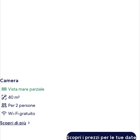
Camera
Vista mare parziale
40 m²
Per 2 persone
Wi-Fi gratuito
Altri
Scopri di più
dettagli
per
Scopri i prezzi per le tue date
Camera