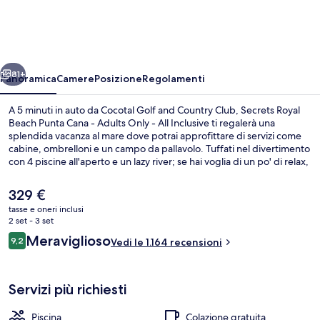
Beach
Punta
Cana
ietro
Avanti
-
81+
Panoramica
Camere
Posizione
Regolamenti
Adults
A 5 minuti in auto da Cocotal Golf and Country Club, Secrets Royal
Only
Beach Punta Cana - Adults Only - All Inclusive ti regalerà una
splendida vacanza al mare dove potrai approfittare di servizi come
-
cabine, ombrelloni e un campo da pallavolo. Tuffati nel divertimento
All
con 4 piscine all'aperto e un lazy river; se hai voglia di un po' di relax,
visita la spa e scegli tra massaggi “deep tissue”, body wrap e
Inclusive
trattamenti per il viso. La Riviera, uno dei 6 ristoranti in loco, propone
Il
329 €
cucina internazionale e serve la colazione, il pranzo e la cena. Gli altri
prezzo
tasse e oneri inclusi
punti di forza di questo resort di lusso sono 2 bar a bordo piscina, un
attuale
2 set - 3 set
casinò e una discoteca. Le recensioni dei viaggiatori menzionano la
Biancheria da letto di alta qualità, cop
è
Recensioni
piscina e il personale gentile.
Meraviglioso
9,2
Vedi le 1.164 recensioni
329 €
9,2 su 10
Servizi più richiesti
Piscina
Colazione gratuita