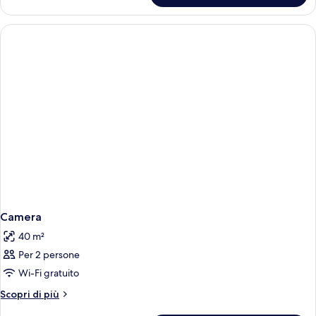
Camera
40 m²
Per 2 persone
Wi-Fi gratuito
Altri
Scopri di più
dettagli