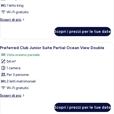
Club
1 letto king
Junior
Wi-Fi gratuito
Suite
Altri
Scopri di più
Pool
dettagli
View
per
Scopri i prezzi per le tue date
King
Preferred
Club
Junior
Apri
Un balcone con mobili in vimini, vista s
5
Suite
Preferred Club Junior Suite Partial Ocean View Double
tutte
Pool
Vista oceano parziale
View
le
King
54 m²
foto
per
1 camera
Preferred
Per 3 persone
Club
2 letti matrimoniali
Junior
Wi-Fi gratuito
Suite
Altri
Scopri di più
Partial
dettagli
Ocean
per
Scopri i prezzi per le tue date
View
Preferred
Club