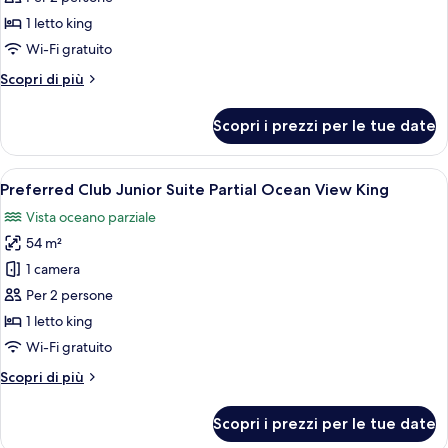
Junior
1 letto king
Suite
Wi-Fi gratuito
Pool
Altri
Scopri di più
View
dettagli
King
per
Scopri i prezzi per le tue date
Junior
Suite
Pool
Apri
Un balcone con mobili in vimini, vista s
6
View
Preferred Club Junior Suite Partial Ocean View King
tutte
King
Vista oceano parziale
le
54 m²
foto
per
1 camera
Preferred
Per 2 persone
Club
1 letto king
Junior
Wi-Fi gratuito
Suite
Altri
Scopri di più
Partial
dettagli
Ocean
per
Scopri i prezzi per le tue date
View
Preferred
Club