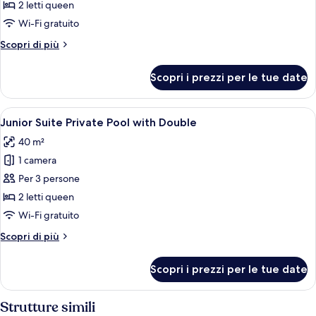
Suite
2 letti queen
Partial
Wi-Fi gratuito
Ocean
Altri
Scopri di più
View
dettagli
Double
per
Scopri i prezzi per le tue date
Junior
Suite
Partial
Apri
Area piscina con due lettini, un tavoli
6
Ocean
Junior Suite Private Pool with Double
tutte
View
40 m²
Double
le
1 camera
foto
per
Per 3 persone
Junior
2 letti queen
Suite
Wi-Fi gratuito
Private
Altri
Scopri di più
Pool
dettagli
with
per
Scopri i prezzi per le tue date
Junior
Double
Suite
Private
Strutture simili
Pool