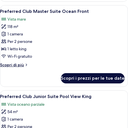
King
Junior
Apri
Un balcone con vasca idromassaggio, mo
10
Suite
Preferred Club Master Suite Ocean Front
tutte
Partial
Vista mare
Ocean
le
View
118 m²
foto
King
per
1 camera
Preferred
Per 2 persone
Club
1 letto king
Master
Wi-Fi gratuito
Suite
Altri
Scopri di più
Ocean
dettagli
Front
per
Scopri i prezzi per le tue date
Preferred
Club
Master
Apri
Una camera d'albergo con un letto gran
5
Suite
Preferred Club Junior Suite Pool View King
tutte
Ocean
Vista oceano parziale
Front
le
54 m²
foto
per
1 camera
Preferred
Per 2 persone