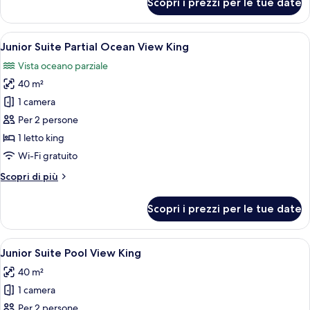
Scopri i prezzi per le tue date
Junior
Suite
Tropical
Apri
Un balcone con mobili in vimini, vista s
5
View
Junior Suite Partial Ocean View King
tutte
King
Vista oceano parziale
le
40 m²
foto
per
1 camera
Junior
Per 2 persone
Suite
1 letto king
Partial
Wi-Fi gratuito
Ocean
Altri
Scopri di più
View
dettagli
King
per
Scopri i prezzi per le tue date
Junior
Suite
Partial
Apri
Una camera d'albergo moderna con una
5
Ocean
Junior Suite Pool View King
tutte
View
40 m²
King
le
1 camera
foto
per
Per 2 persone