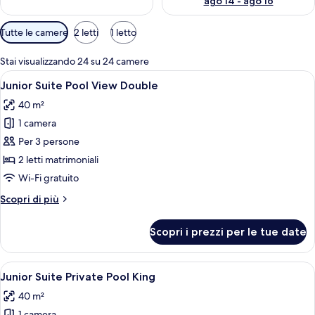
ago 14 - ago 16
Filtri
Tutte le camere
2 letti
1 letto
disponibili
per
Stai visualizzando 24 su 24 camere
le
Apri
Un bagno moderno con un lavabo in ma
4
Junior Suite Pool View Double
camere
tutte
40 m²
le
1 camera
foto
per
Per 3 persone
Junior
2 letti matrimoniali
Suite
Wi-Fi gratuito
Pool
Altri
Scopri di più
View
dettagli
Double
per
Scopri i prezzi per le tue date
Junior
Suite
Pool
Apri
Area piscina con due lettini, un tavoli
4
View
Junior Suite Private Pool King
tutte
Double
40 m²
le
1 camera