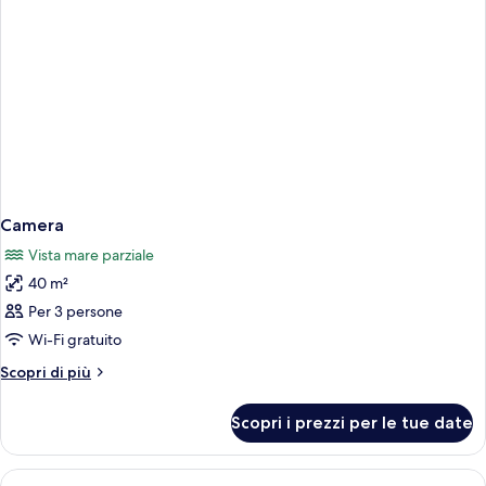
King
Camera
Vista mare parziale
40 m²
Per 3 persone
Wi-Fi gratuito
Altri
Scopri di più
dettagli
per
Scopri i prezzi per le tue date
Camera