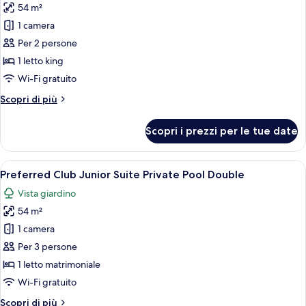
54 m²
Up
le
Double
1 camera
foto
per
Per 2 persone
Preferred
1 letto king
Club
Wi-Fi gratuito
Junior
Altri
Scopri di più
Suite
dettagli
Swim
per
Scopri i prezzi per le tue date
Preferred
Up
Club
King
Junior
Apri
Area piscina con due piscine separate, 
7
Suite
Preferred Club Junior Suite Private Pool Double
tutte
Swim
Vista giardino
Up
le
King
54 m²
foto
per
1 camera
Preferred
Per 3 persone
Club
1 letto matrimoniale
Junior
Wi-Fi gratuito
Suite
Altri
Scopri di più