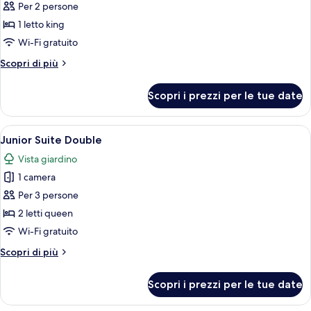
per
Per 2 persone
Junior
1 letto king
Suite
Wi-Fi gratuito
King
Altri
Scopri di più
dettagli
per
Scopri i prezzi per le tue date
Junior
Suite
King
Apri
Una camera d'albergo moderna con due
1
Junior Suite Double
tutte
Vista giardino
le
1 camera
foto
per
Per 3 persone
Junior
2 letti queen
Suite
Wi-Fi gratuito
Double
Altri
Scopri di più
dettagli
per
Scopri i prezzi per le tue date
Junior
Suite