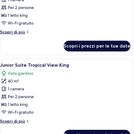
foto
per
Per 2 persone
Junior
1 letto king
Suite
Wi-Fi gratuito
Private
Altri
Scopri di più
Pool
dettagli
King
per
Scopri i prezzi per le tue date
Junior
Suite
Private
Apri
Un balcone con mobili in vimini, un tav
5
Pool
Junior Suite Tropical View King
tutte
King
Vista giardino
le
40 m²
foto
per
1 camera
Junior
Per 2 persone
Suite
1 letto king
Tropical
Wi-Fi gratuito
View
Altri
Scopri di più
King
dettagli
per