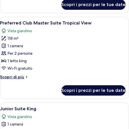
per
Scopri i prezzi per le tue date
Camera
Apri
Un balcone con mobili in vimini, un tav
6
Preferred Club Master Suite Tropical View
tutte
Vista giardino
le
118 m²
foto
per
1 camera
Preferred
Per 2 persone
Club
1 letto king
Master
Wi-Fi gratuito
Suite
Altri
Scopri di più
Tropical
dettagli
View
per
Scopri i prezzi per le tue date
Preferred
Club
Master
Apri
Una camera d'hotel con un letto, una p
1
Suite
Junior Suite King
tutte
Tropical
Vista giardino
View
le
1 camera
foto