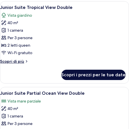
Double
Apri
Una camera d'albergo moderna con due
5
Junior Suite Tropical View Double
tutte
Vista giardino
le
40 m²
foto
per
1 camera
Junior
Per 3 persone
Suite
2 letti queen
Tropical
Wi-Fi gratuito
View
Altri
Scopri di più
Double
dettagli
per
Scopri i prezzi per le tue date
Junior
Suite
Tropical
Apri
Un balcone con mobili in vimini, vista s
4
View
Junior Suite Partial Ocean View Double
tutte
Double
Vista mare parziale
le
40 m²
foto
per
1 camera
Junior
Per 3 persone