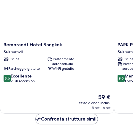
Rembrandt
PARK
Rembrandt Hotel Bangkok
PARK 
Hotel
PLAZA
Sukhumvit
Sukhumv
Bangkok
BANGK
Piscina
Trasferimento
Piscin
Sukhumvit
SOI
aeroportuale
Trasfe
18
Parcheggio gratuito
Wi-Fi gratuito
aeropo
Sukhumv
8.6
9.0
Eccellente
Mer
8,6
9,0
su
su
2.311 recensioni
1.509
10,
10,
Eccellente,
Meravigl
Il
59 €
2.311
1.509
prezzo
recensioni
recensio
tasse e oneri inclusi
attuale
5 set - 6 set
è
59 €
Confronta strutture simili