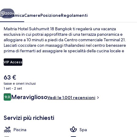
Bangkok
ietro
Avanti
203+
Panoramica
Camere
Posizione
Regolamenti
Maitria Hotel Sukhumvit 18 Bangkok ti regalerà una vacanza
esclusiva in cui potrai approfittare di una terrazza panoramica e
alloggiare a 10 minuti a piedi da Centro commerciale Terminal 21.
Lasciati coccolare con massaggi thailandesi nel centro benessere
prima di fermarti ad assaggiare le specialità della cucina locale e
internazionale: The Coffee Club serve la colazione, il pranzo e la
cena. Troverai anche una piscina all'aperto e un centro fitness,
VIP Access
mentre le dotazioni in camera includono frigoriferi e microonde. Gli
ospiti apprezzano molto il personale gentile e la posizione
Il
63 €
invidiabile. La struttura è una comoda base per spostarsi con i mezzi
Servizio di colazione, pranzo, cena e 
prezzo
pubblici: Stazione di Sukhumvit si trova a 6 min a piedi e Stazione di
tasse e oneri inclusi
attuale
1 set - 2 set
Asok BTS a 6.
è
Recensioni
Meraviglioso
9,0
Vedi le 1.001 recensioni
63 €
9,0 su 10
Servizi più richiesti
Piscina
Spa