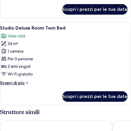
dettagli
per
Scopri i prezzi per le tue date
Studio
Superior
Room
Apri
Una moderna camera d'hotel con un let
10
Twin
Studio Deluxe Room Twin Bed
tutte
Bed
Vista città
le
34 m²
foto
per
1 camera
Studio
Per 3 persone
Deluxe
2 letti singoli
Room
Wi-Fi gratuito
Twin
Altri
Scopri di più
Bed
dettagli
per
Scopri i prezzi per le tue date
Studio
Deluxe
Room
Strutture simili
Twin
Bed
Rembrandt Hotel Bangkok
PARK PL