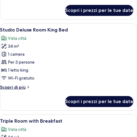
dettagli
per
Scopri i prezzi per le tue date
Studio
Standard
(Floor
Apri
Una camera d'albergo moderna con un l
22
2-
Studio Deluxe Room King Bed
tutte
4)
Vista città
le
34 m²
foto
per
1 camera
Studio
Per 3 persone
Deluxe
1 letto king
Room
Wi-Fi gratuito
King
Altri
Scopri di più
Bed
dettagli
per
Scopri i prezzi per le tue date
Studio
Deluxe
Room
Apri
Camera d'albergo con due letti, una lam
20
King
Triple Room with Breakfast
tutte
Bed
Vista città
le