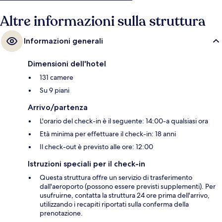
con i mezzi pubblici: Stazione di Sukhumvit si trova a 6 min a piedi e
Stazione di Asok BTS a 6.
Altre informazioni sulla struttura
Informazioni generali
Dimensioni dell'hotel
131 camere
Su 9 piani
Arrivo/partenza
L'orario del check-in è il seguente: 14:00-a qualsiasi ora
Età minima per effettuare il check-in: 18 anni
Il check-out è previsto alle ore: 12:00
Istruzioni speciali per il check-in
Questa struttura offre un servizio di trasferimento
dall'aeroporto (possono essere previsti supplementi). Per
usufruirne, contatta la struttura 24 ore prima dell'arrivo,
utilizzando i recapiti riportati sulla conferma della
prenotazione.