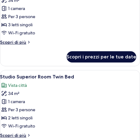
34 m²
foto
per
1 camera
Triple
Per 3 persone
Room
3 letti singoli
with
Wi-Fi gratuito
Breakfast
Altri
Scopri di più
dettagli
per
Scopri i prezzi per le tue date
Triple
Room
with
Apri
Camera d'albergo con due letti, una scri
8
Breakfast
Studio Superior Room Twin Bed
tutte
Vista città
le
34 m²
foto
per
1 camera
Studio
Per 3 persone
Superior
2 letti singoli
Room
Wi-Fi gratuito
Twin
Altri
Scopri di più
Bed