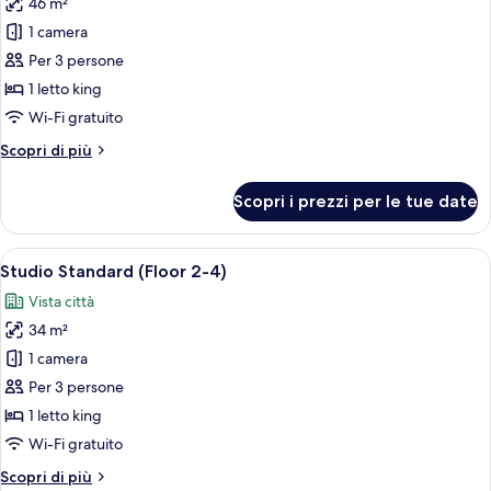
46 m²
foto
per
1 camera
One
Per 3 persone
Bedroom
1 letto king
Deluxe
Wi-Fi gratuito
Altri
Scopri di più
dettagli
per
Scopri i prezzi per le tue date
One
Bedroom
Deluxe
Apri
Una camera d'albergo moderna con un l
22
Studio Standard (Floor 2-4)
tutte
Vista città
le
34 m²
foto
per
1 camera
Studio
Per 3 persone
Standard
1 letto king
(Floor
Wi-Fi gratuito
2-
Altri
Scopri di più
4)