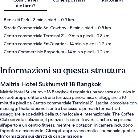
dintorni?
Benjakiti Park
- 3 min a piedi
- 0.3 km
Strada Commerciale Soi Cowboy
- 5 min a piedi
- 0.5 km
Centro commerciale Terminal 21
- 9 min a piedi
- 0.8 km
Centro commerciale EmQuartier
- 14 min a piedi
- 1.2 km
Centro Commerciale Emporium
- 14 min a piedi
- 1.2 km
Informazioni su questa struttura
Maitria Hotel Sukhumvit 18 Bangkok
Maitria Hotel Sukhumvit 18 Bangkok ti regalerà una vacanza esclusiva in
cui potrai approfittare di una terrazza panoramica e alloggiare a 10
minuti a piedi da Centro commerciale Terminal 21. Lasciati coccolare con
massaggi thailandesi nel centro benessere prima di fermarti ad
assaggiare le specialità della cucina locale e internazionale: The Coffee
Club serve la colazione, il pranzo e la cena. Troverai anche una piscina
all'aperto e un centro fitness, mentre le dotazioni in camera includono
frigoriferi e microonde. Gli ospiti apprezzano molto il personale gentile
e la posizione invidiabile. La struttura è una comoda base per spostarsi
Informazioni sui diritti di cancellazione