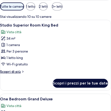
Filtri
Tutte le camere
1 letto
2 letti
3+ letti
disponibili
per
Stai visualizzando 10 su 10 camere
le
Apri
Camera d'albergo moderna con un letto g
22
Studio Superior Room King Bed
camere
tutte
Vista città
le
34 m²
foto
per
1 camera
Studio
Per 3 persone
Superior
1 letto king
Room
Wi-Fi gratuito
King
Altri
Scopri di più
Bed
dettagli
per
Scopri i prezzi per le tue date
Studio
Superior
Room
Apri
Camera d'albergo con un letto grande, u
25
King
One Bedroom Grand Deluxe
tutte
Bed
Vista città
le