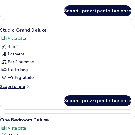
dettagli
per
Scopri i prezzi per le tue date
Two
Bedroom
Suite
Apri
Una camera d'hotel moderna con una scr
25
Studio Grand Deluxe
tutte
Vista città
le
41 m²
foto
per
1 camera
Studio
Per 2 persone
Grand
1 letto king
Deluxe
Wi-Fi gratuito
Altri
Scopri di più
dettagli
per
Scopri i prezzi per le tue date
Studio
Grand
Deluxe
Apri
Una camera d'hotel moderna con un let
26
One Bedroom Deluxe
tutte
Vista città
le