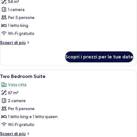
54 m²
foto
per
1 camera
One
Per 3 persone
Bedroom
1 letto king
Grand
Wi-Fi gratuito
Deluxe
Altri
Scopri di più
dettagli
per
Scopri i prezzi per le tue date
One
Bedroom
Grand
Apri
Two Bedroom Suite | Biancheria da letto
27
Deluxe
Two Bedroom Suite
tutte
Vista città
le
67 m²
foto
per
2 camere
Two
Per 5 persone
Bedroom
1 letto king e 1 letto queen
Suite
Wi-Fi gratuito
Altri
Scopri di più