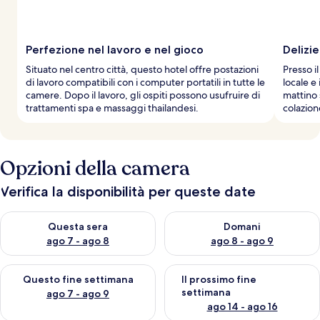
Perfezione nel lavoro e nel gioco
Delizie
Situato nel centro città, questo hotel offre postazioni
Presso i
di lavoro compatibili con i computer portatili in tutte le
locale e 
camere. Dopo il lavoro, gli ospiti possono usufruire di
mattino 
trattamenti spa e massaggi thailandesi.
colazione
Opzioni della camera
Verifica la disponibilità per queste date
Verifica la disponibilità per questa sera, ago 7 - ago 8
Verifica la disponibilità per d
Questa sera
Domani
ago 7 - ago 8
ago 8 - ago 9
Verifica la disponibilità per questo fine settimana, ago 7 - ago
Verifica la disponibilità per il
Questo fine settimana
Il prossimo fine
settimana
ago 7 - ago 9
ago 14 - ago 16