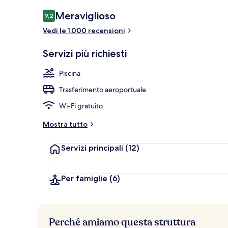
Vista aerea
Recensioni
Meraviglioso
9,2
9,2 su 10
Vedi le 1.000 recensioni
Servizi più richiesti
Piscina
Trasferimento aeroportuale
Wi-Fi gratuito
Mostra tutto
Servizi principali
(12)
Per famiglie
(6)
Perché amiamo questa struttura