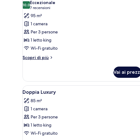
Eccezionale
le
10,0
10,0 su 10
(7
7 recensioni
foto
recensioni)
95 m²
per
1 camera
Armani
Per 3 persone
Premier
1 letto king
Suite
Wi-Fi gratuito
Altri
Scopri di più
dettagli
per
Vai ai prezz
Armani
Premier
Suite
Apri
Un soggiorno moderno con un d
4
Doppia Luxury
tutte
85 m²
le
1 camera
foto
per
Per 3 persone
Doppia
1 letto king
Luxury
Wi-Fi gratuito