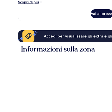
Altri
Scopri di più
dettagli
per
Vai ai prezz
Doppia
Luxury
Accedi per visualizzare gli extra e g
Informazioni sulla zona