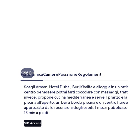
Khalifa
60+
Panoramica
Camere
Posizione
Regolamenti
Scegli Armani Hotel Dubai, Burj Khalifa e alloggia in un'otti
centro benessere potrai farti coccolare con massaggi, tratt
invece, propone cucina mediterranea e serve il pranzo e la 
piscina all'aperto, un bar a bordo piscina e un centro fitness
apprezzate dalle recensioni degli ospiti. I mezzi pubblici so
13 min a piedi.
VIP Access