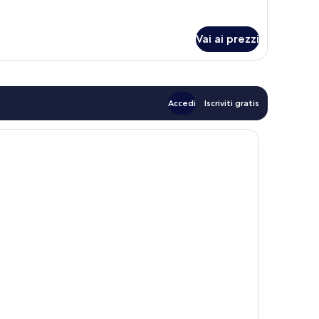
mani
luxe
oom
Vai ai prezzi
Accedi
Iscriviti gratis