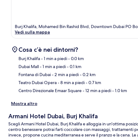
Burj Khalifa, Mohamed Bin Rashid Blvd, Downtown Dubai PO Bo
Vedi sulla mappa
Cosa c’è nei dintorni?
Burj Khalifa
- 1 min a piedi
- 0.0 km
Dubai Mall
- 1 min a piedi
- 0.1 km
Ma
Fontana di Dubai
- 2 min a piedi
- 0.2 km
Teatro Dubai Opera
- 8 min a piedi
- 0.7 km
Centro Direzionale Emaar Square
- 12 min a piedi
- 1.0 km
Mostra altro
Armani Hotel Dubai, Burj Khalifa
Scegli Armani Hotel Dubai, Burj Khalifa e alloggia in un'ottima posizio
centro benessere potrai farti coccolare con massaggi, trattamenti pe
invece, propone cucina mediterranea e serve il pranzo e la cena. Le a