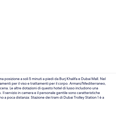
Video influe
ma posizione a soli 5 minuti a piedi da Burj Khalifa e Dubai Mall. Nel
amenti per il viso e trattamenti per il corpo. Armani/Mediterraneo,
cena. Le altre dotazioni di questo hotel di lusso includono una
Piscina all'ap
. Il servizio in camera e il personale gentile sono caratteristiche
no a poca distanza: Stazione dei tram di Dubai Trolley Station 1 è a