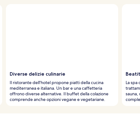
Diverse delizie culinarie
Beati
Il ristorante dell'hotel propone piatti della cucina
La spa 
mediterranea e italiana. Un bar e una caffetteria
trattam
offrono diverse alternative. Il buffet della colazione
sauna, 
comprende anche opzioni vegane e vegetariane.
complet