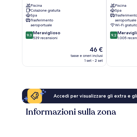
Silk
Historic
Piscina
Piscina
Eco
Hotel
Colazione gratuita
Spa
Cam
Centro
Spa
Trasferiment
Pho
città
Trasferimento
aeroportuale
di
aeroportuale
Wi-Fi gratuit
Hoi
9.0
9.2
Meraviglioso
Meravigl
An
9,0
9,2
su
su
539 recensioni
1.005 recen
10,
10,
Il
46 €
Meraviglioso,
Meraviglioso,
prezzo
539
1.005
tasse e oneri inclusi
attuale
recensioni
recensioni
1 set - 2 set
è
46 €
Accedi per visualizzare gli extra e g
Informazioni sulla zona