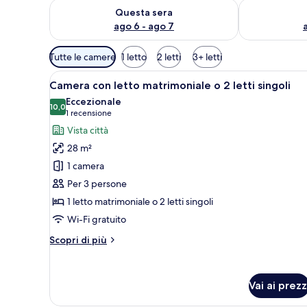
Verifica la disponibilità per questa sera, ago 6 - ago
Verifica la di
Questa sera
ago 6 - ago 7
Filtri
Tutte le camere
1 letto
2 letti
3+ letti
disponibili
Apri
Camera d'albergo con due letti
per
7
Camera con letto matrimoniale o 2 letti singoli
tutte
le
Eccezionale
le
10,0
camere
10,0 su 10
(1
1 recensione
foto
recensione)
Vista città
per
28 m²
Camera
1 camera
con
Per 3 persone
letto
1 letto matrimoniale o 2 letti singoli
matrimoniale
o
Wi-Fi gratuito
2
Altri
Scopri di più
letti
dettagli
per
singoli
Camera
Vai ai prezz
con
letto