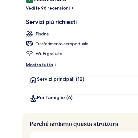
9,4 su 10
Vedi le 96 recensioni
2 piscine all'
Servizi più richiesti
Piscina
Trasferimento aeroportuale
Wi-Fi gratuito
Mostra tutto
Servizi principali
(12)
Per famiglie
(6)
Perché amiamo questa struttura