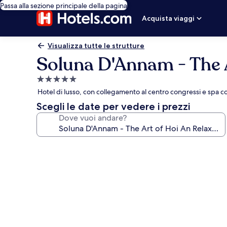
Passa alla sezione principale della pagina
Acquista viaggi
Visualizza tutte le strutture
Soluna D'Annam - The A
Struttura
a
Hotel di lusso, con collegamento al centro congressi e spa 
5.0
Scegli le date per vedere i prezzi
stelle
Dove vuoi andare?
Galleria
fotografica
per
Soluna
D'Annam
-