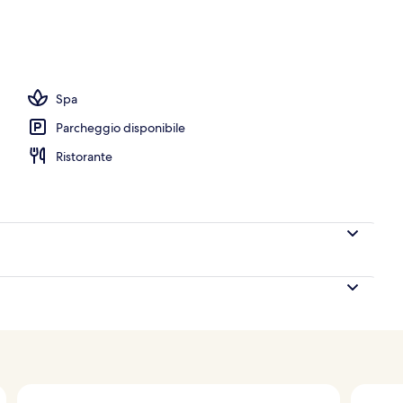
aperto, ombrelloni da piscina, lettini
Spa
Parcheggio disponibile
Ristorante