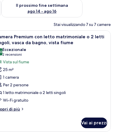
ne settimana, ago 7 - ago 9
Verifica la disponibilità per il prossimo fine settimana, ago 14 
Il prossimo fine settimana
ago 14 - ago 16
Stai visualizzando 7 su 7 camere
ù.
nde murale raffigurante uccelli, un'area pranzo con tavolo e sedie, e vista su
pri
Una camera d'albergo con un letto grande, una 
8
mera Premium con letto matrimoniale o 2 letti
utte
ngoli, vasca da bagno, vista fiume
Eccezionale
,0
oto
10,0 su 10
(2
2 recensioni
er
recensioni)
Vista sul fiume
amera
25 m²
remium
1 camera
on
Per 2 persone
etto
1 letto matrimoniale o 2 letti singoli
atrimoniale
Wi-Fi gratuito
tri
opri di più
tti
ttagli
r
ngoli,
Vai ai prezzi
amera
asca
remium