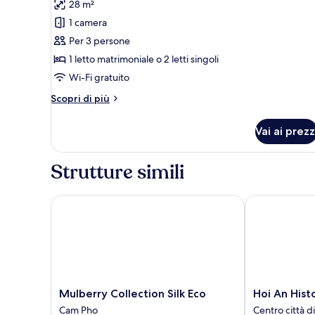
per
recensioni)
28 m²
Camera
1 camera
Economy
Per 3 persone
con
1 letto matrimoniale o 2 letti singoli
letto
Wi-Fi gratuito
matrimoniale
o
Altri
Scopri di più
dettagli
2
per
letti
Vai ai prezz
Camera
singoli
Economy
con
Strutture simili
letto
matrimoniale
o
Mulberry Collection Silk Eco
Hoi An Histor
2
letti
singoli
Mulberry
Hoi
Mulberry Collection Silk Eco
Hoi An Hist
Collection
An
Cam Pho
Centro città d