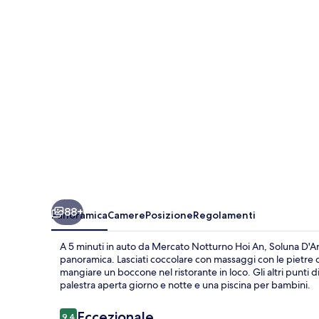
The
Art
of
Hoi
An
Relaxation
88+
Panoramica
Camere
Posizione
Regolamenti
A 5 minuti in auto da Mercato Notturno Hoi An, Soluna D'An
panoramica. Lasciati coccolare con massaggi con le pietre c
mangiare un boccone nel ristorante in loco. Gli altri punti d
palestra aperta giorno e notte e una piscina per bambini.
Recensioni
Eccezionale
9,4