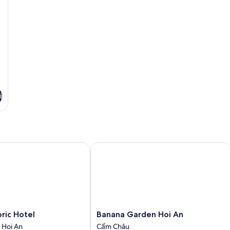
i
ic Hotel
Banana Garden Hoi An
Banana
oric Hotel
Banana Garden Hoi An
Garden
i Hoi An
Cẩm Châu