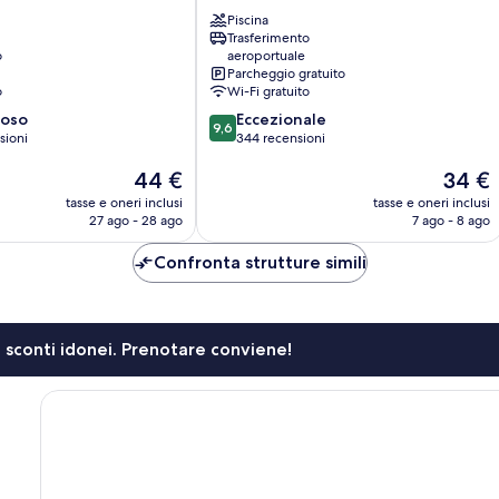
Hoi
Piscina
An
Trasferimento
Cẩm
o
aeroportuale
Châu
Parcheggio gratuito
o
Wi-Fi gratuito
9.6
ioso
Eccezionale
9,6
su
sioni
344 recensioni
10,
Il
Il
44 €
34 €
Eccezionale,
prezzo
prezzo
344
tasse e oneri inclusi
tasse e oneri inclusi
attuale
attuale
recensioni
27 ago - 28 ago
7 ago - 8 ago
è
è
44 €
34 €
Confronta strutture simili
li sconti idonei. Prenotare conviene!