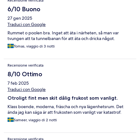
Recensione verificata
6/10 Buono
27 gen 2025
Traduci con Google
Rummet o poolen bra. Inget att äta i närheten, så man var
tvungen att ta tunnelbanan för att äta och dricka något.
Tomas, viaggio di 3 notti
Recensione verificata
8/10 Ottimo
7 feb 2025
Traduci con Google
Otroligt fint men skit dålig frukost som vanligt.
Klass boende, moderna, fräscha och nya lägenhetsrum. Det
ända jag kan säga är att frukosten som vanligt var katastrof.
Sameer, viaggio di 2 notti
Recensione verificata