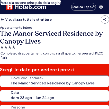
Passa alla sezione principale della pagina
Scarica l’app
Visualizza tutte le strutture
Appartamento intero
The Manor Serviced Residence by
Canopy Lives
Struttura
a
Complesso di appartamenti con piscina all'aperto, nei pressi di KLCC
4.0
Park
stelle
Scegli le date per vedere i prezzi
Dove vuoi andare?
Date
Persone