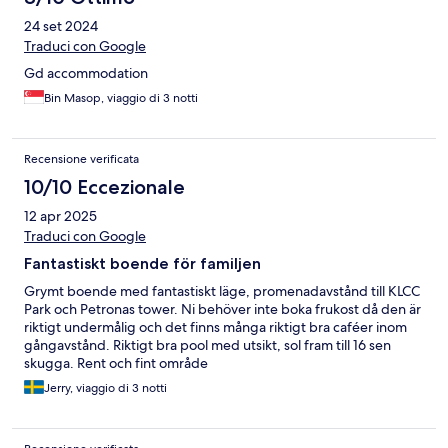
24 set 2024
Traduci con Google
Gd accommodation
Bin Masop, viaggio di 3 notti
Recensione verificata
10/10 Eccezionale
12 apr 2025
Traduci con Google
Fantastiskt boende för familjen
Grymt boende med fantastiskt läge, promenadavstånd till KLCC
Park och Petronas tower. Ni behöver inte boka frukost då den är
riktigt undermålig och det finns många riktigt bra caféer inom
gångavstånd. Riktigt bra pool med utsikt, sol fram till 16 sen
skugga. Rent och fint område
Jerry, viaggio di 3 notti