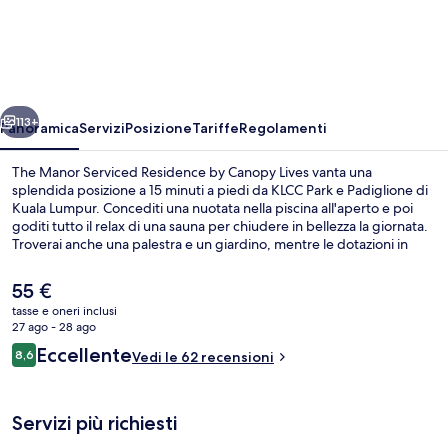
Manor
Serviced
Residence
by
ietro
Avanti
Canopy
113+
Panoramica
Servizi
Posizione
Tariffe
Regolamenti
Lives
The Manor Serviced Residence by Canopy Lives vanta una
splendida posizione a 15 minuti a piedi da KLCC Park e Padiglione di
Kuala Lumpur. Concediti una nuotata nella piscina all'aperto e poi
goditi tutto il relax di una sauna per chiudere in bellezza la giornata.
Troverai anche una palestra e un giardino, mentre le dotazioni in
camera includono frigoriferi e microonde. La struttura è una comoda
base per spostarsi con i mezzi pubblici: Stazione MRT di Persiaran
Il
55 €
KLCC si trova a 7 min a piedi e Stazione MRT di Conlay a 9.
prezzo
tasse e oneri inclusi
attuale
27 ago - 28 ago
Facciata della struttura
è
Recensioni
Eccellente
8,6
Vedi le 62 recensioni
55 €
8,6 su 10
Servizi più richiesti