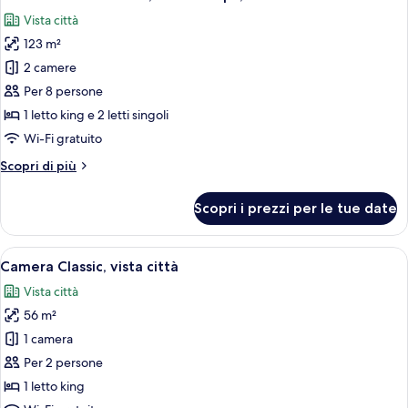
tutte
Vista città
le
123 m²
foto
per
2 camere
Camera
Per 8 persone
Presidenziale,
1 letto king e 2 letti singoli
letti
Wi-Fi gratuito
multipli,
Altri
Scopri di più
vista
dettagli
città
per
Scopri i prezzi per le tue date
Camera
Presidenziale,
letti
Apri
Una camera d'albergo moderna con un l
10
multipli,
Camera Classic, vista città
tutte
vista
Vista città
città
le
56 m²
foto
per
1 camera
Camera
Per 2 persone
Classic,
1 letto king
vista