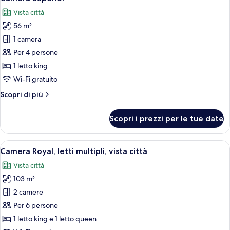
tutte
queen
Vista città
le
56 m²
foto
per
1 camera
Camera
Per 4 persone
Superior
1 letto king
Wi-Fi gratuito
Altri
Scopri di più
dettagli
per
Scopri i prezzi per le tue date
Camera
Superior
Apri
Una camera d'albergo moderna con un le
21
Camera Royal, letti multipli, vista città
tutte
Vista città
le
103 m²
foto
per
2 camere
Camera
Per 6 persone
Royal,
1 letto king e 1 letto queen
letti