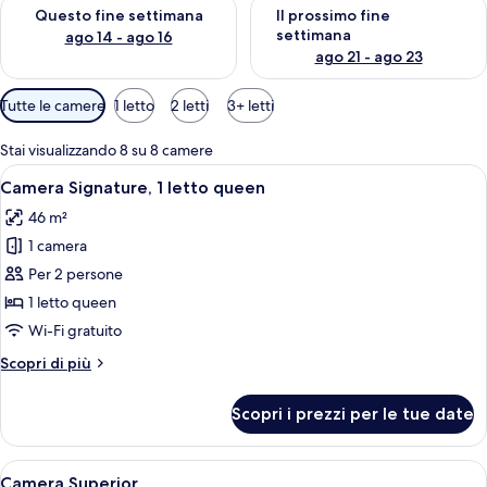
Verifica la disponibilità per questo fine settimana, ago 14 - ag
Verifica la disponibilità per i
Questo fine settimana
Il prossimo fine
settimana
ago 14 - ago 16
ago 21 - ago 23
Filtri
Tutte le camere
1 letto
2 letti
3+ letti
disponibili
per
Stai visualizzando 8 su 8 camere
le
Apri
Un letto rifatto con cura, un laptop,
12
Camera Signature, 1 letto queen
camere
tutte
46 m²
le
1 camera
foto
per
Per 2 persone
Camera
1 letto queen
Signature,
Wi-Fi gratuito
1
Altri
Scopri di più
letto
dettagli
queen
per
Scopri i prezzi per le tue date
Camera
Signature,
1
Apri
Un letto rifatto con un piumone bianco,
14
letto
Camera Superior