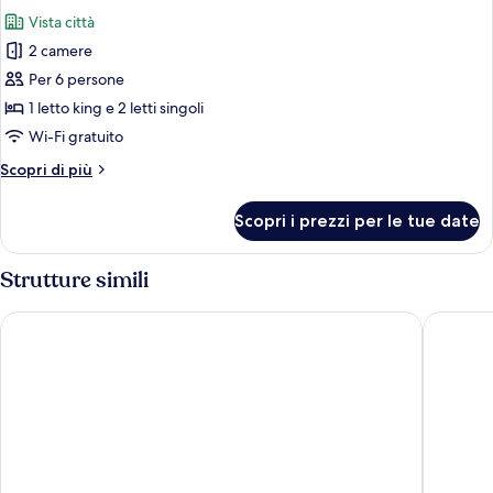
tutte
vista
Vista città
città
le
2 camere
foto
per
Per 6 persone
Presidential
1 letto king e 2 letti singoli
Two
Wi-Fi gratuito
Bedrooms
Altri
Scopri di più
dettagli
per
Scopri i prezzi per le tue date
Presidential
Two
Bedrooms
Strutture simili
Soho Suites KLCC By Rest Kuala Lumpur
Soho Sui