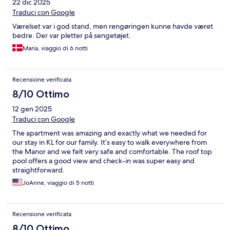
22 dic 2025
Traduci con Google
Værelset var i god stand, men rengøringen kunne havde været
bedre. Der var pletter på sengetøjet.
Maria, viaggio di 6 notti
Recensione verificata
8/10 Ottimo
12 gen 2025
Traduci con Google
The apartment was amazing and exactly what we needed for
our stay in KL for our family. It’s easy to walk everywhere from
the Manor and we felt very safe and comfortable. The roof top
pool offers a good view and check-in was super easy and
straightforward.
JoAnne, viaggio di 5 notti
Recensione verificata
8/10 Ottimo