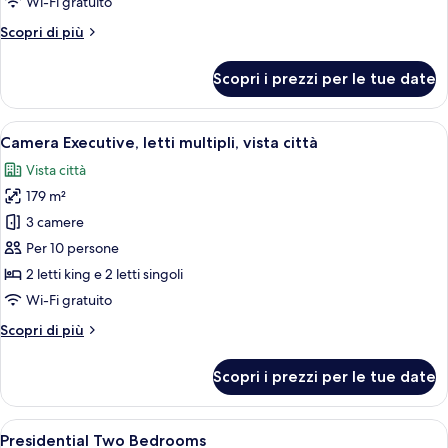
Wi-Fi gratuito
città
Altri
Scopri di più
dettagli
per
Scopri i prezzi per le tue date
Camera
Classic,
vista
Apri
Un soggiorno moderno con divano, polt
28
città
Camera Executive, letti multipli, vista città
tutte
Vista città
le
179 m²
foto
per
3 camere
Camera
Per 10 persone
Executive,
2 letti king e 2 letti singoli
letti
Wi-Fi gratuito
multipli,
Altri
Scopri di più
vista
dettagli
città
per
Scopri i prezzi per le tue date
Camera
Executive,
letti
Apri
Camera d'albergo moderna con un letto
18
multipli,
Presidential Two Bedrooms