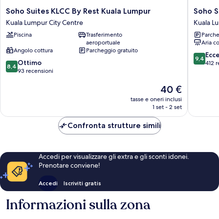
Soho
Soho
Soho Suites KLCC By Rest Kuala Lumpur
Soho S
Suites
Suites
Kuala Lumpur City Centre
Kuala L
KLCC
KLCC
Piscina
Trasferimento
Parche
By
LX
aeroportuale
Aria c
Rest
Stay
Angolo cottura
Parcheggio gratuito
Kuala
Kuala
9.4
Ecc
9,4
8.4
Lumpur
Ottimo
Lumpur
su
412 r
8,4
su
Kuala
93 recensioni
City
10,
10,
Lumpur
Centre
Eccezion
Il
40 €
Ottimo,
City
412
prezzo
93
Centre
recensio
tasse e oneri inclusi
attuale
recensioni
1 set - 2 set
è
40 €
Confronta strutture simili
Accedi per visualizzare gli extra e gli sconti idonei.
Prenotare conviene!
Accedi
Iscriviti gratis
Informazioni sulla zona