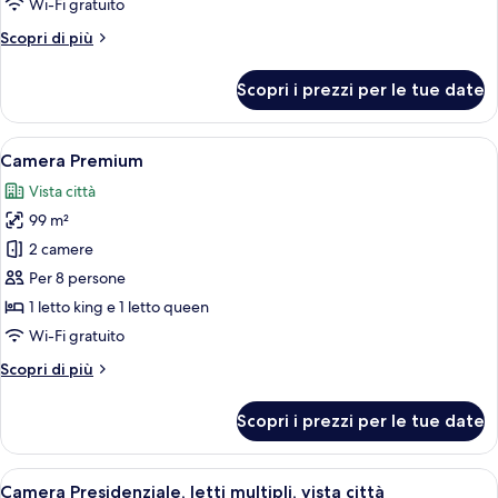
Wi-Fi gratuito
multipli,
Altri
Scopri di più
vista
dettagli
città
per
Scopri i prezzi per le tue date
Camera
Royal,
letti
Apri
Una moderna camera d'albergo con un le
15
multipli,
Camera Premium
tutte
vista
Vista città
città
le
99 m²
foto
per
2 camere
Camera
Per 8 persone
Premium
1 letto king e 1 letto queen
Wi-Fi gratuito
Altri
Scopri di più
dettagli
per
Scopri i prezzi per le tue date
Camera
Premium
Apri
Una camera d'albergo moderna con un le
17
Camera Presidenziale, letti multipli, vista città