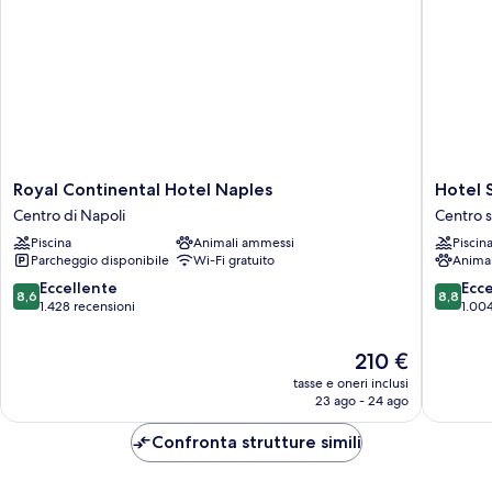
Royal
Hotel
Royal Continental Hotel Naples
Hotel 
Continental
San
Centro di Napoli
Centro s
Hotel
Frances
Piscina
Animali ammessi
Piscin
Naples
Al
Parcheggio disponibile
Wi-Fi gratuito
Anima
Centro
Monte
di
Centro
8.6
8.8
Eccellente
Ecc
8,6
8,8
Napoli
storico
su
su
1.428 recensioni
1.004
10,
10,
Eccellente,
Eccellen
Il
210 €
1.428
1.004
prezzo
tasse e oneri inclusi
recensioni
recensio
attuale
23 ago - 24 ago
è
210 €
Confronta strutture simili