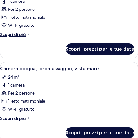
1 camera
foto
per
Per 2 persone
Camera
1 letto matrimoniale
Superior,
Wi-Fi gratuito
1
Altri
Scopri di più
letto
dettagli
matrimoniale,
per
Scopri i prezzi per le tue date
Camera
balcone,
Superior,
vista
1
Apri
Camera d'albergo con balcone, un lett
mare
10
letto
Camera doppia, idromassaggio, vista mare
tutte
matrimoniale,
24 m²
balcone,
le
vista
1 camera
foto
mare
per
Per 2 persone
Camera
1 letto matrimoniale
doppia,
Wi-Fi gratuito
idromassaggio,
Altri
Scopri di più
vista
dettagli
mare
per
Scopri i prezzi per le tue date
Camera