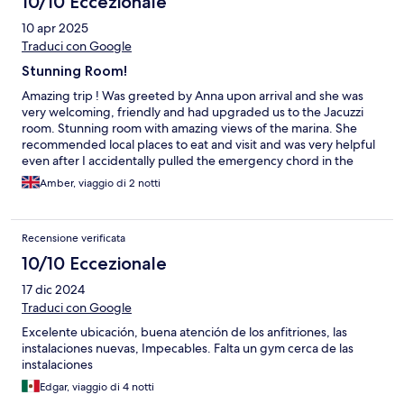
10/10 Eccezionale
10 apr 2025
Traduci con Google
Stunning Room!
Amazing trip ! Was greeted by Anna upon arrival and she was
very welcoming, friendly and had upgraded us to the Jacuzzi
room. Stunning room with amazing views of the marina. She
recommended local places to eat and visit and was very helpful
even after I accidentally pulled the emergency chord in the
shower! Lovely stay lovely room great hospitality.. would highly
Amber, viaggio di 2 notti
recommend
Recensione verificata
10/10 Eccezionale
17 dic 2024
Traduci con Google
Excelente ubicación, buena atención de los anfitriones, las
instalaciones nuevas, Impecables. Falta un gym cerca de las
instalaciones
Edgar, viaggio di 4 notti