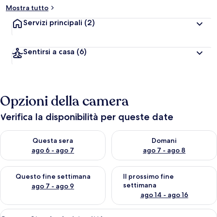
Mostra tutto
Servizi principali
(2)
Sentirsi a casa
(6)
Opzioni della camera
Verifica la disponibilità per queste date
Verifica la disponibilità per questa sera, ago 6 - ago 7
Verifica la disponibilità per d
Questa sera
Domani
ago 6 - ago 7
ago 7 - ago 8
Verifica la disponibilità per questo fine settimana, ago 7 - ago
Verifica la disponibilità per il
Questo fine settimana
Il prossimo fine
settimana
ago 7 - ago 9
ago 14 - ago 16
Apri
Una camera d'albergo con un letto, una