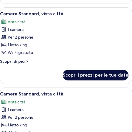
doppia,
idromassaggio,
Apri
Una camera d'albergo moderna con un 
7
vista
Camera Standard, vista città
tutte
mare
Vista città
le
1 camera
foto
per
Per 2 persone
Camera
1 letto king
Standard,
Wi-Fi gratuito
vista
Altri
Scopri di più
città
dettagli
per
Scopri i prezzi per le tue date
Camera
Standard,
vista
Apri
Una camera d'albergo moderna con un l
6
città
Camera Standard, vista città
tutte
Vista città
le
1 camera
foto
per
Per 2 persone
Camera
1 letto king
Standard,