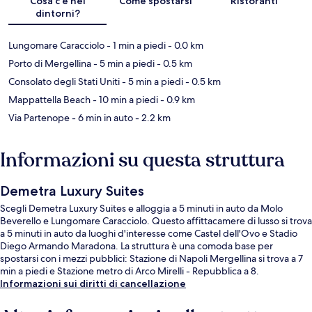
Cosa c’è nei
Come spostarsi
Ristoranti
dintorni?
Lungomare Caracciolo
- 1 min a piedi
- 0.0 km
Porto di Mergellina
- 5 min a piedi
- 0.5 km
Consolato degli Stati Uniti
- 5 min a piedi
- 0.5 km
Mappattella Beach
- 10 min a piedi
- 0.9 km
Via Partenope
- 6 min in auto
- 2.2 km
Informazioni su questa struttura
Demetra Luxury Suites
Scegli Demetra Luxury Suites e alloggia a 5 minuti in auto da Molo
Beverello e Lungomare Caracciolo. Questo affittacamere di lusso si trova
a 5 minuti in auto da luoghi d'interesse come Castel dell'Ovo e Stadio
Diego Armando Maradona. La struttura è una comoda base per
spostarsi con i mezzi pubblici: Stazione di Napoli Mergellina si trova a 7
min a piedi e Stazione metro di Arco Mirelli - Repubblica a 8.
Informazioni sui diritti di cancellazione