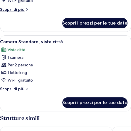
Wi-Fi gratuito
vista
Altri
Scopri di più
città
dettagli
per
Scopri i prezzi per le tue date
Camera
Standard,
vista
Apri
Una camera d'albergo moderna con un l
7
città
Camera Standard, vista città
tutte
Vista città
le
1 camera
foto
per
Per 2 persone
Camera
1 letto king
Standard,
Wi-Fi gratuito
vista
Altri
Scopri di più
città
dettagli
per
Scopri i prezzi per le tue date
Camera
Standard,
vista
Strutture simili
città
Royal Continental Hotel Naples
Hotel Sa