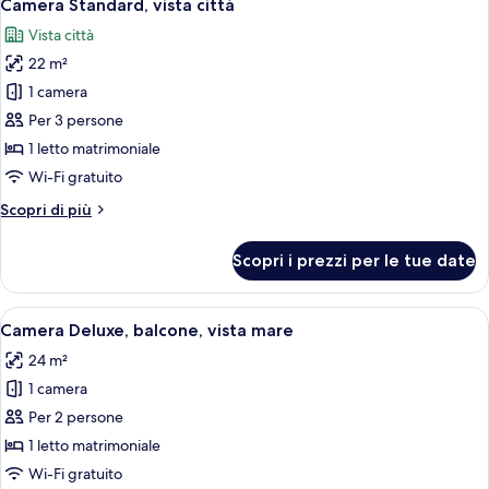
7
Camera Standard, vista città
tutte
Vista città
le
22 m²
foto
per
1 camera
Camera
Per 3 persone
Standard,
1 letto matrimoniale
vista
Wi-Fi gratuito
città
Altri
Scopri di più
dettagli
per
Scopri i prezzi per le tue date
Camera
Standard,
vista
Apri
Una camera d'albergo moderna con un 
8
città
Camera Deluxe, balcone, vista mare
tutte
24 m²
le
1 camera
foto
per
Per 2 persone
Camera
1 letto matrimoniale
Deluxe,
Wi-Fi gratuito