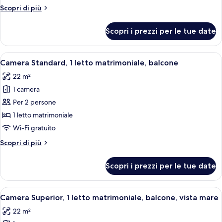
balcone,
Altri
Scopri di più
vista
dettagli
mare
per
Scopri i prezzi per le tue date
Camera
Deluxe,
balcone,
Apri
Una camera d'albergo moderna con un a
7
vista
Camera Standard, 1 letto matrimoniale, balcone
tutte
mare
22 m²
le
1 camera
foto
per
Per 2 persone
Camera
1 letto matrimoniale
Standard,
Wi-Fi gratuito
1
Altri
Scopri di più
letto
dettagli
matrimoniale,
per
Scopri i prezzi per le tue date
Camera
balcone
Standard,
1
Apri
Una camera d'albergo moderna con un l
8
letto
Camera Superior, 1 letto matrimoniale, balcone, vista mare
tutte
matrimoniale,
22 m²
balcone
le