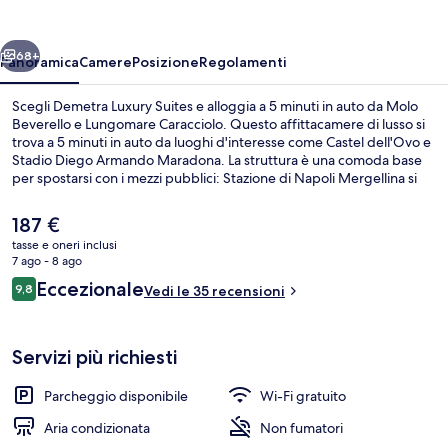
ietro
Avanti
68+
Panoramica
Camere
Posizione
Regolamenti
Scegli Demetra Luxury Suites e alloggia a 5 minuti in auto da Molo
Beverello e Lungomare Caracciolo. Questo affittacamere di lusso si
trova a 5 minuti in auto da luoghi d'interesse come Castel dell'Ovo e
Stadio Diego Armando Maradona. La struttura è una comoda base
per spostarsi con i mezzi pubblici: Stazione di Napoli Mergellina si
trova a 7 min a piedi e Stazione metro di Arco Mirelli - Repubblica a
8.
Il
187 €
prezzo
tasse e oneri inclusi
attuale
7 ago - 8 ago
Esterni
è
Recensioni
Eccezionale
9,8
Vedi le 35 recensioni
187 €
9,8 su 10
Servizi più richiesti
Parcheggio disponibile
Wi-Fi gratuito
Aria condizionata
Non fumatori