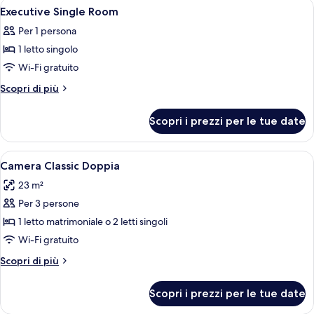
Apri
Camera d'albergo con due letti, una sc
12
Executive Single Room
tutte
Per 1 persona
le
1 letto singolo
foto
per
Wi-Fi gratuito
Executive
Altri
Scopri di più
Single
dettagli
per
Room
Scopri i prezzi per le tue date
Executive
Single
Room
Apri
Una camera d'albergo con un letto, u
1
Camera Classic Doppia
tutte
23 m²
le
Per 3 persone
foto
per
1 letto matrimoniale o 2 letti singoli
Camera
Wi-Fi gratuito
Classic
Altri
Scopri di più
Doppia
dettagli
per
Scopri i prezzi per le tue date
Camera
Classic