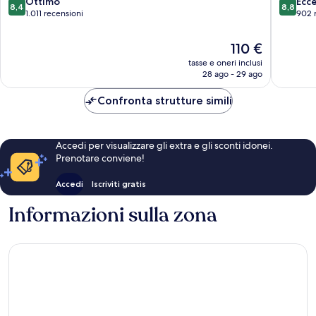
8.4
8.8
Ottimo
Ecc
8,4
8,8
su
su
1.011 recensioni
902 
10,
10,
Ottimo,
Eccellen
Il
110 €
1.011
902
prezzo
tasse e oneri inclusi
recensioni
recensio
attuale
28 ago - 29 ago
è
110 €
Confronta strutture simili
Accedi per visualizzare gli extra e gli sconti idonei.
Prenotare conviene!
Accedi
Iscriviti gratis
Informazioni sulla zona