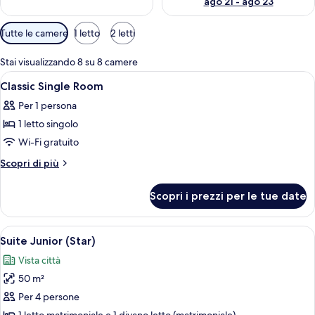
ago 21 - ago 23
Filtri
Tutte le camere
1 letto
2 letti
disponibili
per
Stai visualizzando 8 su 8 camere
le
Apri
Una camera d'albergo con un letto gr
2
Classic Single Room
camere
tutte
Per 1 persona
le
1 letto singolo
foto
per
Wi-Fi gratuito
Classic
Altri
Scopri di più
Single
dettagli
per
Room
Scopri i prezzi per le tue date
Classic
Single
Room
Apri
Suite Junior (Star) | Biancheria da lett
11
Suite Junior (Star)
tutte
Vista città
le
50 m²
foto
per
Per 4 persone
Suite