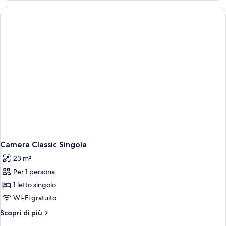
Doppia
Camera Classic Singola
23 m²
Per 1 persona
1 letto singolo
Wi-Fi gratuito
Altri
Scopri di più
dettagli