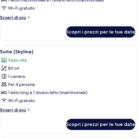
1 letto matrimoniale e 1 divano letto (matrimoniale)
Junior
Wi-Fi gratuito
(Star)
Altri
Scopri di più
dettagli
per
Scopri i prezzi per le tue date
Suite
Junior
(Star)
Apri
Suite (Skyline) | Biancheria da letto di
21
Suite (Skyline)
tutte
Vista città
le
80 m²
foto
per
1 camera
Suite
Per 4 persone
(Skyline)
1 letto king e 1 divano letto (matrimoniale)
Wi-Fi gratuito
Altri
Scopri di più
dettagli
per
Scopri i prezzi per le tue date
Suite
(Skyline)