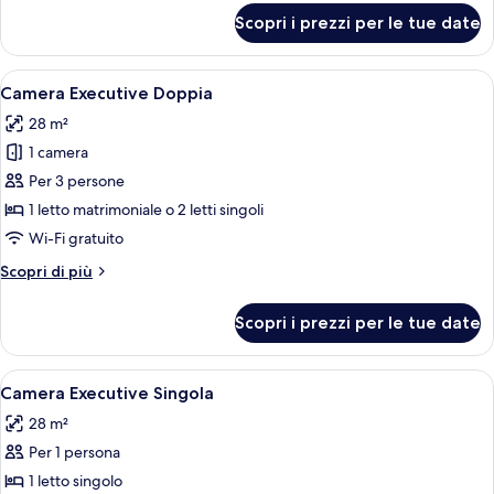
per
Scopri i prezzi per le tue date
Camera
Classic
Singola
Apri
Una camera d'albergo con due letti, un
12
Camera Executive Doppia
tutte
28 m²
le
1 camera
foto
per
Per 3 persone
Camera
1 letto matrimoniale o 2 letti singoli
Executive
Wi-Fi gratuito
Doppia
Altri
Scopri di più
dettagli
per
Scopri i prezzi per le tue date
Camera
Executive
Doppia
Apri
Una camera d'albergo con due letti, un
12
Camera Executive Singola
tutte
28 m²
le
Per 1 persona
foto
per
1 letto singolo