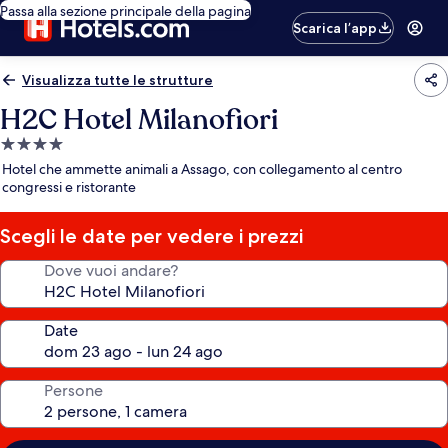
Passa alla sezione principale della pagina
Scarica l’app
Visualizza tutte le strutture
H2C Hotel Milanofiori
Struttura
a
Hotel che ammette animali a Assago, con collegamento al centro
4.0
congressi e ristorante
stelle
Scegli le date per vedere i prezzi
Dove vuoi andare?
Date
Persone