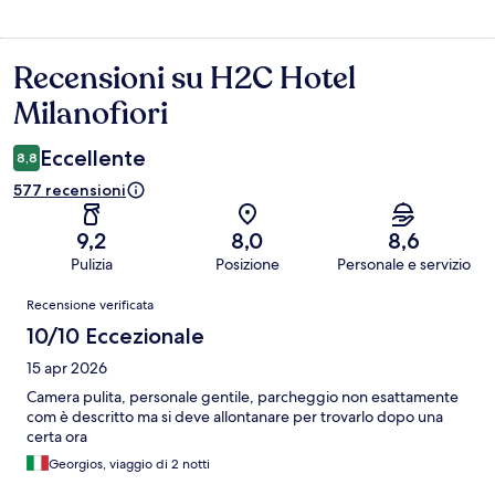
Recensioni su H2C Hotel
Recensioni
Milanofiori
Eccellente
8,8
577 recensioni
9,2
8,0
8,6
Pulizia
Posizione
Personale e servizio
Recensioni
Recensione verificata
10/10 Eccezionale
15 apr 2026
Camera pulita, personale gentile, parcheggio non esattamente
com è descritto ma si deve allontanare per trovarlo dopo una
certa ora
Georgios, viaggio di 2 notti