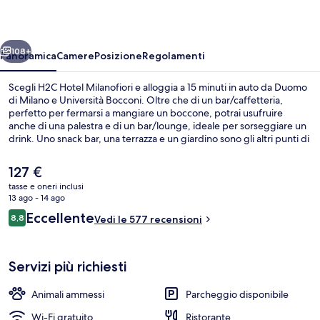
ietro
Avanti
108+
Panoramica
Camere
Posizione
Regolamenti
Scegli H2C Hotel Milanofiori e alloggia a 15 minuti in auto da Duomo
di Milano e Università Bocconi. Oltre che di un bar/caffetteria,
perfetto per fermarsi a mangiare un boccone, potrai usufruire
anche di una palestra e di un bar/lounge, ideale per sorseggiare un
drink. Uno snack bar, una terrazza e un giardino sono gli altri punti di
forza della struttura. La struttura è una comoda base per spostarsi
con i mezzi pubblici: Stazione metro di Assago Milanofiori Nord si
Il
127 €
trova a 6 min a piedi e Stazione metro di Assago Milanofiori Forum a
prezzo
tasse e oneri inclusi
14.
attuale
13 ago - 14 ago
Sala colazione
è
Recensioni
Eccellente
8,8
Vedi le 577 recensioni
127 €
8,8 su 10
Servizi più richiesti
Animali ammessi
Parcheggio disponibile
Wi-Fi gratuito
Ristorante