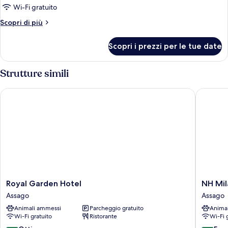
Camera
Wi-Fi gratuito
Executive
Altri
Scopri di più
Singola
dettagli
per
Scopri i prezzi per le tue date
Camera
Executive
Singola
Strutture simili
Royal Garden Hotel
NH Mila
Royal
NH
Royal Garden Hotel
NH Mil
Garden
Milano
Assago
Assago
Hotel
Congres
Animali ammessi
Parcheggio gratuito
Anima
Assago
Centre
Wi-Fi gratuito
Ristorante
Wi-Fi 
Assago