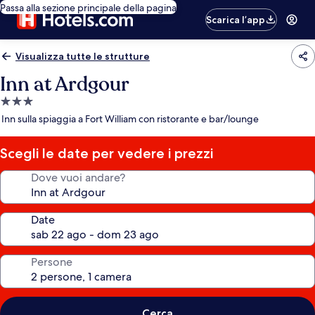
Passa alla sezione principale della pagina
Scarica l’app
Visualizza tutte le strutture
Inn at Ardgour
Struttura
a
Inn sulla spiaggia a Fort William con ristorante e bar/lounge
3.0
stelle
Scegli le date per vedere i prezzi
Dove vuoi andare?
Date
Persone
Cerca