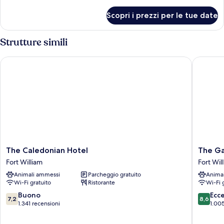
dettagli
per
Scopri i prezzi per le tue date
Camera
tripla
Strutture simili
The Caledonian Hotel
The Garr
The
The
The Caledonian Hotel
The Ga
Caledonian
Garrison
Fort William
Fort Wil
Hotel
Fort
Animali ammessi
Parcheggio gratuito
Anima
Fort
William
Wi-Fi gratuito
Ristorante
Wi-Fi 
William
7.2
8.6
Buono
Ecc
7,2
8,6
su
su
1.341 recensioni
1.005
10,
10,
Buono,
Eccellen