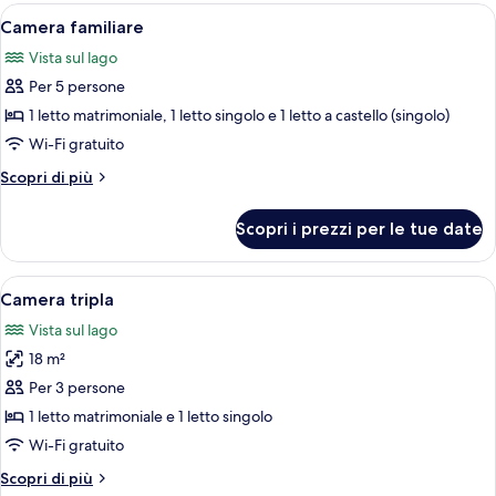
Apri
Una camera d'albergo con un letto, du
9
Camera familiare
tutte
Vista sul lago
le
Per 5 persone
foto
per
1 letto matrimoniale, 1 letto singolo e 1 letto a castello (singolo)
Camera
Wi-Fi gratuito
familiare
Altri
Scopri di più
dettagli
per
Scopri i prezzi per le tue date
Camera
familiare
Apri
Una camera d'albergo con due letti, 
9
Camera tripla
tutte
Vista sul lago
le
18 m²
foto
per
Per 3 persone
Camera
1 letto matrimoniale e 1 letto singolo
tripla
Wi-Fi gratuito
Altri
Scopri di più