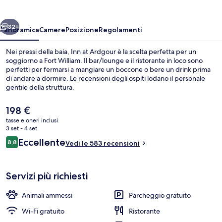
ietro
Avanti
32+
Panoramica
Camere
Posizione
Regolamenti
Nei pressi della baia, Inn at Ardgour è la scelta perfetta per un
soggiorno a Fort William. Il bar/lounge e il ristorante in loco sono
perfetti per fermarsi a mangiare un boccone o bere un drink prima
di andare a dormire. Le recensioni degli ospiti lodano il personale
gentile della struttura.
Il
198 €
prezzo
tasse e oneri inclusi
attuale
3 set - 4 set
Esterni
è
Recensioni
Eccellente
8,8
Vedi le 583 recensioni
198 €
8,8 su 10
Servizi più richiesti
Animali ammessi
Parcheggio gratuito
Wi-Fi gratuito
Ristorante