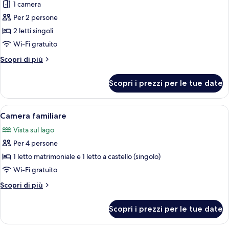
1 camera
foto
per
Per 2 persone
Camera
2 letti singoli
Standard,
Wi-Fi gratuito
2
Altri
Scopri di più
letti
dettagli
singoli
per
Scopri i prezzi per le tue date
Camera
Standard,
2
Apri
Un letto a castello con coperta a qu
10
letti
Camera familiare
tutte
singoli
Vista sul lago
le
Per 4 persone
foto
per
1 letto matrimoniale e 1 letto a castello (singolo)
Camera
Wi-Fi gratuito
familiare
Altri
Scopri di più
dettagli
per
Scopri i prezzi per le tue date
Camera
familiare