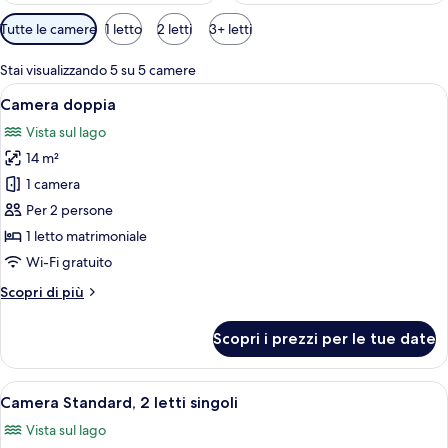
Filtri
Tutte le camere
1 letto
2 letti
3+ letti
disponibili
per
Stai visualizzando 5 su 5 camere
le
Apri
Un letto rifatto con una coperta a quad
11
Camera doppia
camere
tutte
Vista sul lago
le
14 m²
foto
per
1 camera
Camera
Per 2 persone
doppia
1 letto matrimoniale
Wi-Fi gratuito
Altri
Scopri di più
dettagli
per
Scopri i prezzi per le tue date
Camera
doppia
Apri
Un letto matrimoniale con copriletto a
10
Camera Standard, 2 letti singoli
tutte
Vista sul lago
le