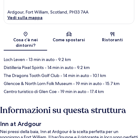
Ardgour, Fort William, Scotland, PH33 7AA
Vedi sulla mappa
Mappa
Cosa c’è nei
Come spostarsi
Ristoranti
dintorni?
Loch Leven
- 13 min in auto
- 9.2 km
Distilleria Pixel Spirits
- 14 min in auto
- 9.2 km
The Dragons Tooth Golf Club
- 14 min in auto
- 10.1 km
Glencoe & North Lorn Folk Museum
- 19 min in auto
- 15.7 km
Centro turistico di Glen Coe
- 19 min in auto
- 17.4 km
Informazioni su questa struttura
Inn at Ardgour
Nei pressi della baia, Inn at Ardgour è la scelta perfetta per un
soggiorno a Fort William. Il bar/lounge e il ristorante in loco sono perfetti