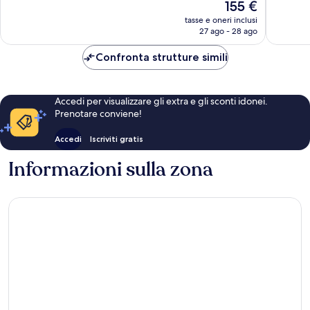
Il
155 €
1.341
1.005
prezzo
tasse e oneri inclusi
recensioni
recensio
attuale
27 ago - 28 ago
è
155 €
Confronta strutture simili
Accedi per visualizzare gli extra e gli sconti idonei.
Prenotare conviene!
Accedi
Iscriviti gratis
Informazioni sulla zona