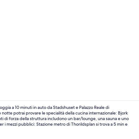
Vista dalla s
ggia a 10 minuti in auto da Stadshuset e Palazzo Reale di
 notte potrai provare le specialità della cucina internazionale: Bjork
 punti di forza della struttura includono un bar/lounge, una sauna e uno
Hall
 i mezzi pubblici: Stazione metro di Thorildsplan si trova a 5 min e