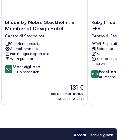
Blique
Ruby
Blique by Nobis, Stockholm, a
Ruby Frida Hotel St
by
Frida
Member of Design Hotel
IHG
Nobis,
Hotel
Centro di Stoccolma
Centro di Stoccolma
Stockholm,
Stockholm
a
Colazione gratuita
By
Wi-Fi gratuito
Animali ammessi
Ristorante
Member
IHG
Parcheggio disponibile
Bar
of
Centro
Wi-Fi gratuito
Reception aperta 24 ore
Design
di
su 24
9.2
Hotel
Meraviglioso
Stoccolma
9,2
8.8
Eccellente
su
Centro
1.005 recensioni
8,8
su
40 recensioni
10,
di
10,
Meraviglioso,
Stoccolma
Il
131 €
Eccellente,
1.005
prezzo
40
tasse e oneri inclusi
t
recensioni
attuale
30 ago - 31 ago
recensioni
è
131 €
Accedi
Iscriviti gratis