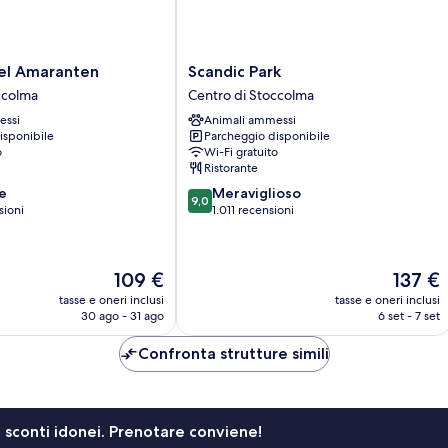
Scandic
tel Amaranten
Scandic Park
Park
ccolma
Centro di Stoccolma
Centro
essi
Animali ammessi
di
isponibile
Parcheggio disponibile
Stoccolma
o
Wi-Fi gratuito
Ristorante
9.0
e
Meraviglioso
9,0
su
sioni
1.011 recensioni
10,
Meraviglioso,
1.011
Il
Il
109 €
137 €
recensioni
prezzo
prezzo
tasse e oneri inclusi
tasse e oneri inclusi
attuale
attuale
30 ago - 31 ago
6 set - 7 set
è
è
109 €
137 €
Confronta strutture simili
li sconti idonei. Prenotare conviene!