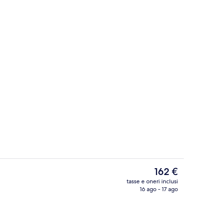
truttura
Luogo d'interesse
Il
162 €
prezzo
tasse e oneri inclusi
attuale
16 ago - 17 ago
Hall
è
162 €