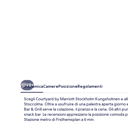
Stockholm
Kungsholmen
98+
Panoramica
Camere
Posizione
Regolamenti
Scegli Courtyard by Marriott Stockholm Kungsholmen e allo
Stoccolma. Oltre a usufruire di una palestra aperta giorno e
Bar & Grill serve la colazione, il pranzo e la cena. Gli altri
snack bar. Le recensioni apprezzano la posizione comoda per
Stazione metro di Fridhemsplan a 6 min.