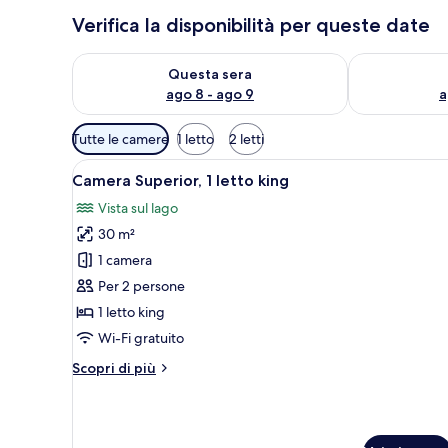
Verifica la disponibilità per queste date
Verifica la disponibilità per questa sera, ago 8 - ago
Verifica la di
Questa sera
ago 8 - ago 9
a
Filtri
Tutte le camere
1 letto
2 letti
disponibili
Apri
Una camera d'albergo con un'am
per
5
Camera Superior, 1 letto king
tutte
le
Vista sul lago
le
camere
30 m²
foto
per
1 camera
Camera
Per 2 persone
Superior,
1 letto king
1
Wi-Fi gratuito
letto
Altri
Scopri di più
king
dettagli
per
Camera
Superior,