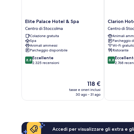
Elite
Clarion
Elite Palace Hotel & Spa
Clarion Ho
Palace
Hotel
Centro di Stoccolma
Centro di Sto
Hotel
Amaranten
Colazione gratuita
Animali amm
&
Centro
Spa
Parcheggio d
Spa
di
Animali ammessi
Wi-Fi gratuit
Centro
Stoccolma
Parcheggio disponibile
Ristorante
di
8.8
8.8
Eccellente
Eccellent
Stoccolma
8,8
8,8
su
su
2.325 recensioni
2.768 recen
10,
10,
Eccellente,
Eccellente,
2.325
2.768
Il
118 €
recensioni
recensioni
prezzo
tasse e oneri inclusi
attuale
30 ago - 31 ago
è
118 €
Accedi per visualizzare gli extra e g