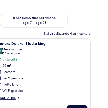
ne settimana, ago 14 - ago 16
Verifica la disponibilità per il prossimo fine settimana, ago 21
Il prossimo fine settimana
ago 21 - ago 23
Stai visualizzando 4 su 4 camere
mo piatto.
'area salotto e un'ampia finestra con tende.
pri
Una camera d'albergo con un letto, una sedia,
10
mera Deluxe, 1 letto king
utte
Meraviglioso
2
9,2 su 10
(188
188 recensioni
oto
recensioni)
Vista città
er
26 m²
amera
1 camera
eluxe,
Per 2 persone
1 letto king
etto
ing
Wi-Fi gratuito
tri
opri di più
ttagli
r