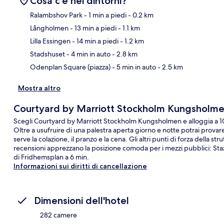
Cosa c’è nei dintorni?
Ralambshov Park
- 1 min a piedi
- 0.2 km
Långholmen
- 13 min a piedi
- 1.1 km
Ma
Lilla Essingen
- 14 min a piedi
- 1.2 km
Stadshuset
- 4 min in auto
- 2.8 km
Odenplan Square (piazza)
- 5 min in auto
- 2.5 km
Mostra altro
Courtyard by Marriott Stockholm Kungsholm
Scegli Courtyard by Marriott Stockholm Kungsholmen e alloggia a 10
Oltre a usufruire di una palestra aperta giorno e notte potrai provare 
serve la colazione, il pranzo e la cena. Gli altri punti di forza della
recensioni apprezzano la posizione comoda per i mezzi pubblici: Staz
di Fridhemsplan a 6 min.
Informazioni sui diritti di cancellazione
Dimensioni dell'hotel
282 camere