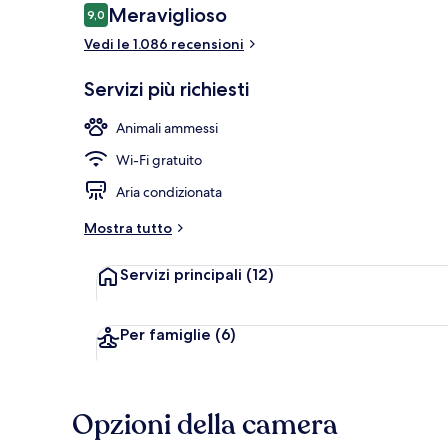
Recensioni
Meraviglioso
9,0
9,0 su 10
Vedi le 1.086 recensioni
Servizio di c
Servizi più richiesti
Animali ammessi
Wi-Fi gratuito
Aria condizionata
Mostra tutto
Servizi principali
(12)
Per famiglie
(6)
Opzioni della camera