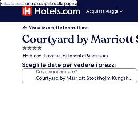
Passa alla sezione principale della pagina
Acquista viaggi
Visualizza tutte le strutture
Courtyard by Marriot
Struttura
a
Hotel con ristorante, nei pressi di Stadshuset
4.0
Scegli le date per vedere i prezzi
stelle
Dove vuoi andare?
Galleria
fotografica
per
Courtyard
by
Marriott