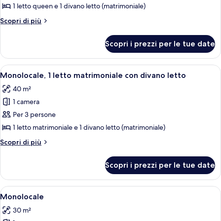
Appartamento,
1 letto queen e 1 divano letto (matrimoniale)
1
Altri
Scopri di più
letto
dettagli
queen
per
Scopri i prezzi per le tue date
Appartamento,
con
1
divano
letto
Apri
Camera d'albergo con un letto, un diva
letto,
6
queen
Monolocale, 1 letto matrimoniale con divano letto
tutte
con
terrazzo
40 m²
divano
le
letto,
1 camera
foto
terrazzo
per
Per 3 persone
Monolocale,
1 letto matrimoniale e 1 divano letto (matrimoniale)
1
Altri
Scopri di più
letto
dettagli
matrimoniale
per
Scopri i prezzi per le tue date
Monolocale,
con
1
divano
letto
Apri
Una cucina compatta con mobili bianch
letto
6
matrimoniale
Monolocale
tutte
con
30 m²
divano
le