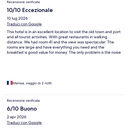
Recensione verificata
cosa visto che è tutto fatiscente. Non è un hotel a tre stelle ma
nemmeno a due. So due come valutazione ma solo per la
10/10 Eccezionale
posizione.
10 lug 2026
Traduci con Google
This hotel is in an excellent location to visit the old town and port
and all tourist activities. With great restaurants in walking
distance. We had room 41 and the view was spectacular. The
rooms are large and have everything you need and the
breakfast is good value for money. The only problem is the noise
( from the sirens) but the location and view definitely outweigh
the noise - so just take ear plugs if you have issues sleeping .
Highly recommend
Marissa, viaggio di 2 notti
Recensione verificata
6/10 Buono
2 apr 2026
Traduci con Google