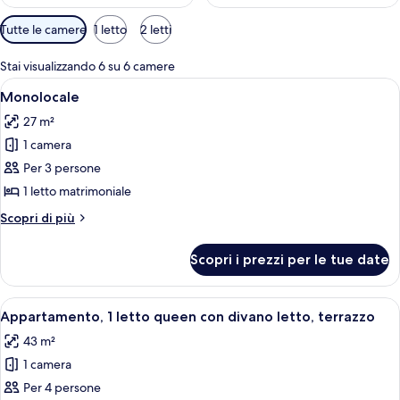
Filtri
Tutte le camere
1 letto
2 letti
disponibili
per
Stai visualizzando 6 su 6 camere
le
Apri
Una camera d'albergo con una scrivani
11
Monolocale
camere
tutte
27 m²
le
1 camera
foto
per
Per 3 persone
Monolocale
1 letto matrimoniale
Altri
Scopri di più
dettagli
per
Scopri i prezzi per le tue date
Monolocale
Apri
Un balcone con tavolo e sedie, vista sul
12
Appartamento, 1 letto queen con divano letto, terrazzo
tutte
43 m²
le
1 camera
foto
per
Per 4 persone