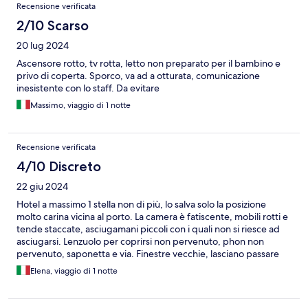
Recensione verificata
2/10 Scarso
20 lug 2024
Ascensore rotto, tv rotta, letto non preparato per il bambino e
privo di coperta. Sporco, va ad a otturata, comunicazione
inesistente con lo staff. Da evitare
Massimo, viaggio di 1 notte
Recensione verificata
4/10 Discreto
22 giu 2024
Hotel a massimo 1 stella non di più, lo salva solo la posizione
molto carina vicina al porto. La camera è fatiscente, mobili rotti e
tende staccate, asciugamani piccoli con i quali non si riesce ad
asciugarsi. Lenzuolo per coprirsi non pervenuto, phon non
pervenuto, saponetta e via. Finestre vecchie, lasciano passare
qualsiasi rumore ed essendo sulla strada si sente la qualunque
Elena, viaggio di 1 notte
cosa. Ho chiesto il lettino per il mio bimbo e me lo hanno dato in
mano da montare, con lenzuola non adatte. Chiedono un
caparra di 150 euro ma sinceramente non saprei proprio per