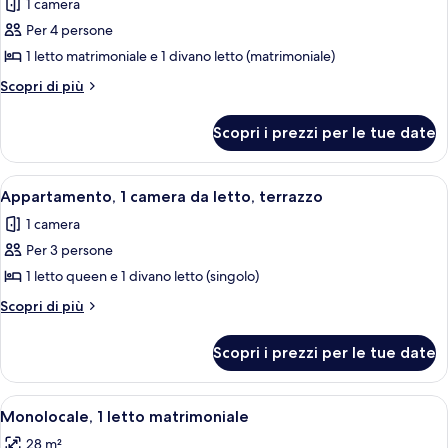
letto
1 camera
foto
per
Per 4 persone
Monolocale
1 letto matrimoniale e 1 divano letto (matrimoniale)
Altri
Scopri di più
dettagli
per
Scopri i prezzi per le tue date
Monolocale
Apri
Un letto singolo con lenzuola bianche
4
Appartamento, 1 camera da letto, terrazzo
tutte
1 camera
le
Per 3 persone
foto
per
1 letto queen e 1 divano letto (singolo)
Appartamento,
Altri
Scopri di più
1
dettagli
per
camera
Scopri i prezzi per le tue date
Appartamento,
da
1
letto,
camera
Apri
Una camera d'albergo con una testiera 
6
terrazzo
da
Monolocale, 1 letto matrimoniale
tutte
letto,
28 m²