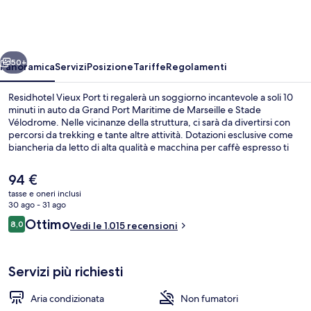
Port
ietro
Avanti
50+
Panoramica
Servizi
Posizione
Tariffe
Regolamenti
Residhotel Vieux Port ti regalerà un soggiorno incantevole a soli 10
minuti in auto da Grand Port Maritime de Marseille e Stade
Vélodrome. Nelle vicinanze della struttura, ci sarà da divertirsi con
percorsi da trekking e tante altre attività. Dotazioni esclusive come
biancheria da letto di alta qualità e macchina per caffè espresso ti
aspettano presso gli appartamenti della struttura, oltre a TV LED e
frigorifero. Gli ospiti apprezzano molto il personale gentile e la
Il
94 €
posizione invidiabile. La struttura è una comoda base per spostarsi
prezzo
tasse e oneri inclusi
con i mezzi pubblici: Stazione metro di Vieux-Port si trova a 3 min a
attuale
30 ago - 31 ago
piedi e Stazione metro di Marseille-Colbert a 5.
Appartamento, 1 letto queen con divano
è
Recensioni
Ottimo
8,0
Vedi le 1.015 recensioni
94 €
8,0 su 10
Servizi più richiesti
Aria condizionata
Non fumatori