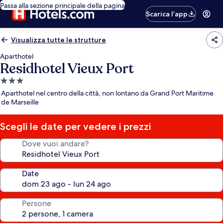
Passa alla sezione principale della pagina
Scarica l’app
Visualizza tutte le strutture
Aparthotel
Residhotel Vieux Port
Struttura
a
Aparthotel nel centro della città, non lontano da Grand Port Maritime
3.0
de Marseille
stelle
Scegli le date per vedere i prezzi
Dove vuoi andare?
Date
Persone