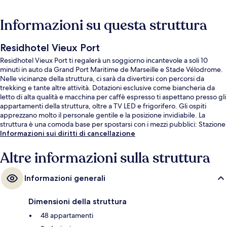
Informazioni su questa struttura
Residhotel Vieux Port
Residhotel Vieux Port ti regalerà un soggiorno incantevole a soli 10
minuti in auto da Grand Port Maritime de Marseille e Stade Vélodrome.
Nelle vicinanze della struttura, ci sarà da divertirsi con percorsi da
trekking e tante altre attività. Dotazioni esclusive come biancheria da
letto di alta qualità e macchina per caffè espresso ti aspettano presso gli
appartamenti della struttura, oltre a TV LED e frigorifero. Gli ospiti
apprezzano molto il personale gentile e la posizione invidiabile. La
struttura è una comoda base per spostarsi con i mezzi pubblici: Stazione
metro di Vieux-Port si trova a 3 min a piedi e Stazione metro di
Informazioni sui diritti di cancellazione
Marseille-Colbert a 5.
Altre informazioni sulla struttura
Informazioni generali
Dimensioni della struttura
48 appartamenti