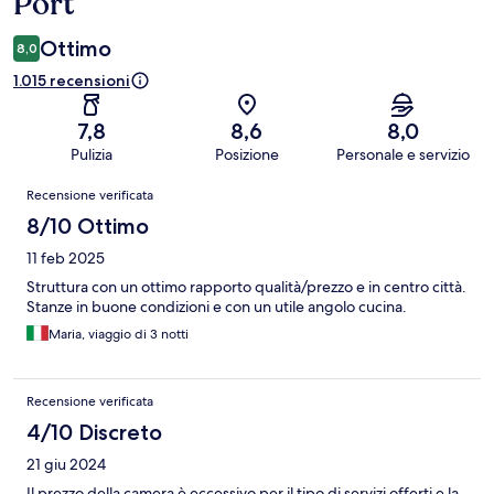
Port
Ottimo
8,0
1.015 recensioni
7,8
8,6
8,0
Pulizia
Posizione
Personale e servizio
Recensioni
Recensione verificata
8/10 Ottimo
11 feb 2025
Struttura con un ottimo rapporto qualità/prezzo e in centro città.
Stanze in buone condizioni e con un utile angolo cucina.
Maria, viaggio di 3 notti
Recensione verificata
4/10 Discreto
21 giu 2024
Il prezzo della camera è eccessivo per il tipo di servizi offerti e la