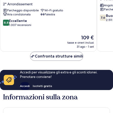
Marseille,
Prado
2° Arrondissement
Angolo
Centre
8°
Parche
Vieux
Parcheggio disponibile
Wi-Fi gratuito
Arrondi
Aria condizionata
Palestra
Port
7.6
Buo
7,6
2°
su
2.511
8.8
Eccellente
8,8
Arrondissement
10,
su
1.007 recensioni
Buono,
10,
2.511
Eccellente,
Il
109 €
recensio
1.007
prezzo
tasse e oneri inclusi
recensioni
attuale
31 ago - 1 set
è
109 €
Confronta strutture simili
Accedi per visualizzare gli extra e gli sconti idonei.
Prenotare conviene!
Accedi
Iscriviti gratis
Informazioni sulla zona