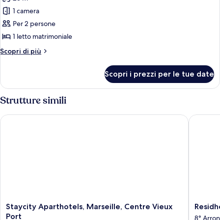
terrazzo
le
1 camera
foto
per
Per 2 persone
Monolocale,
1 letto matrimoniale
1
Altri
Scopri di più
letto
dettagli
matrimoniale
per
Scopri i prezzi per le tue date
Monolocale,
1
letto
Strutture simili
matrimoniale
Staycity Aparthotels, Marseille, Centre Vieux Port
Residhot
Staycity
Residhot
Staycity Aparthotels, Marseille, Centre Vieux
Residh
Aparthotels,
Grand
Port
8° Arro