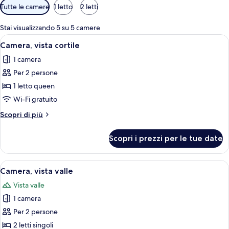
Filtri
Tutte le camere
1 letto
2 letti
disponibili
per
Stai visualizzando 5 su 5 camere
le
Apri
Una stanza con un letto, una finestra a
2
Camera, vista cortile
camere
tutte
1 camera
le
Per 2 persone
foto
per
1 letto queen
Camera,
Wi-Fi gratuito
vista
Altri
Scopri di più
cortile
dettagli
per
Scopri i prezzi per le tue date
Camera,
vista
cortile
Apri
Una camera da letto con un letto, una 
2
Camera, vista valle
tutte
Vista valle
le
1 camera
foto
per
Per 2 persone
Camera,
2 letti singoli