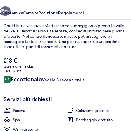
ietro
Avanti
21+
Panoramica
Camere
Posizione
Regolamenti
Goditi la tua vacanza a Medesano con un soggiorno presso La Valle
del Re. Quando il caldo si fa sentire, concediti un tuffo nella piscina
all'aperto. Nel centro benessere, invece, potrai scegliere tra
massaggi e tanto altro ancora. Una piscina coperta e un giardino
sono gli altri punti di forza della struttura.
Il
213 €
prezzo
tasse e oneri inclusi
attuale
1 set - 2 set
Piscina coperta, piscina all'aperto
è
Recensioni
Eccezionale
9,4
Vedi le 3 recensioni
213 €
9,4 su 10
Servizi più richiesti
Piscina
Colazione gratuita
Spa
Parcheggio gratuito
Wi-Fi gratuito