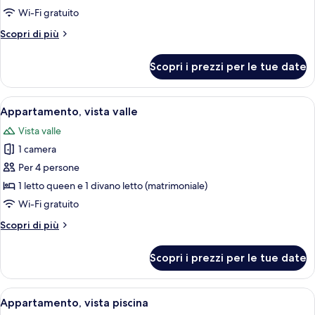
vista
Wi-Fi gratuito
valle
Altri
Scopri di più
dettagli
per
Scopri i prezzi per le tue date
Camera,
vista
valle
Apri
Una stanza piccola e stretta con soffit
4
Appartamento, vista valle
tutte
Vista valle
le
1 camera
foto
per
Per 4 persone
Appartamento,
1 letto queen e 1 divano letto (matrimoniale)
vista
Wi-Fi gratuito
valle
Altri
Scopri di più
dettagli
per
Scopri i prezzi per le tue date
Appartamento,
vista
valle
Apri
Una scala con parete verde, ringhiera i
4
Appartamento, vista piscina
tutte