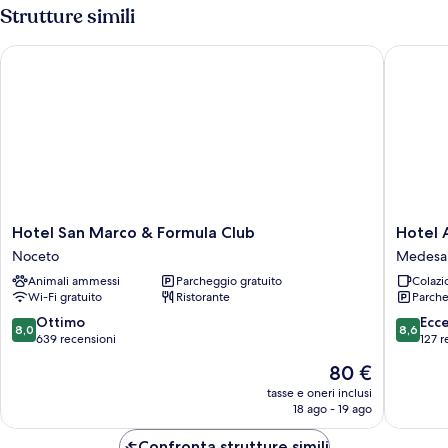
cortile
Strutture simili
Hotel San Marco & Formula Club
Hotel Ay
Hotel
Hotel
Hotel San Marco & Formula Club
Hotel 
San
Ayri
Noceto
Medesa
Marco
Medesa
Animali ammessi
Parcheggio gratuito
Colazi
&
Wi-Fi gratuito
Ristorante
Parche
Formula
Club
8.0
8.6
Ottimo
Ecc
8,0
8,6
Noceto
su
su
639 recensioni
127 r
10,
10,
Il
80 €
Ottimo,
Eccellen
prezzo
639
127
tasse e oneri inclusi
attuale
18 ago - 19 ago
recensioni
recensio
è
80 €
Confronta strutture simili