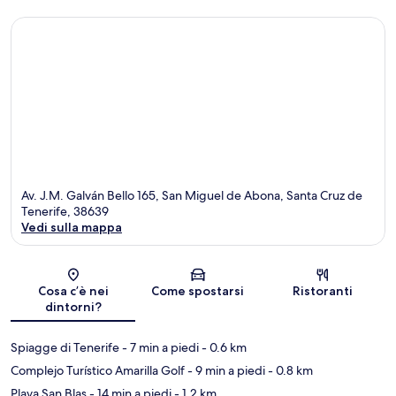
Av. J.M. Galván Bello 165, San Miguel de Abona, Santa Cruz de
Tenerife, 38639
Vedi sulla mappa
Mappa
Cosa c’è nei
Come spostarsi
Ristoranti
dintorni?
Spiagge di Tenerife
- 7 min a piedi
- 0.6 km
Complejo Turístico Amarilla Golf
- 9 min a piedi
- 0.8 km
Playa San Blas
- 14 min a piedi
- 1.2 km