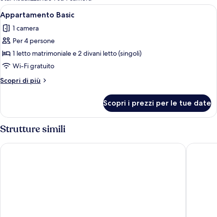
le
Apri
Un balcone con tavolo e sedie, affacciat
1
Appartamento Basic
camere
tutte
1 camera
le
Per 4 persone
foto
per
1 letto matrimoniale e 2 divani letto (singoli)
Appartamento
Wi-Fi gratuito
Basic
Altri
Scopri di più
dettagli
per
Scopri i prezzi per le tue date
Appartamento
Basic
Strutture simili
Grand Muthu Golf Plaza Hotel
Ona Alb