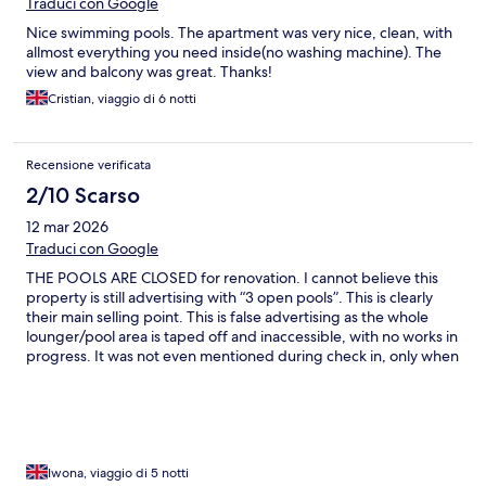
Traduci con Google
Nice swimming pools. The apartment was very nice, clean, with
allmost everything you need inside(no washing machine). The
view and balcony was great. Thanks!
Cristian, viaggio di 6 notti
Recensione verificata
2/10 Scarso
12 mar 2026
Traduci con Google
THE POOLS ARE CLOSED for renovation. I cannot believe this
property is still advertising with “3 open pools”. This is clearly
their main selling point. This is false advertising as the whole
lounger/pool area is taped off and inaccessible, with no works in
progress. It was not even mentioned during check in, only when
we asked afterwards. Ended up checking out early as there is
nothing to do there without the pool area. It’s just a basic
apartment in the middle of the windy area.
Iwona, viaggio di 5 notti