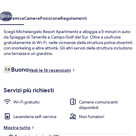
ietro
Avanti
22+
Panoramica
Camere
Posizione
Regolamenti
Scegli Michelangelo Resort Apartments e alloggia a 5 minuti in auto
da Spiagge di Tenerife e Campo Golf del Sur. Oltre a usufruire
gratuitamente di Wi-Fi, nelle vicinanze della struttura potrai divertirti
con snorkeling e altre attività. Gli altri servizi della struttura includono
una terrazza e un giardino.
Recensioni
Buono
7,8
Vedi le 16 recensioni
7,8 su 10
Piscina
Servizi più richiesti
Wi-Fi gratuito
Camere comunicanti
disponibili
Lavanderia self-service
Non fumatori
Mostra tutto