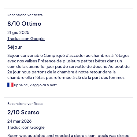
Recensione verificata
8/10 Ottimo
21 giu 2025
Traduci con Google
Séjour
Séjour convenable Compliqué d'accéder au chambres à l'étages
avec nos valises Présence de plusieurs petites bêtes dans un
coin de la cuisine 1er jour pas de serviette de douche Au bout du
2e jour nous partons de la chambre à notre retour dans la
chambre elle n'était pas refermée à clé de la part des femmes
de ménage Enfin des serviettes de donnés 2 fois ou la porte
Tiphaine, viaggio di 6 notti
n'était pas refermé à clé alors qu'il y avait nos affaires personnel
dans la chambre Nous avons eu à disposition un plaque de
cuisson à induction Mais malheureusement la poêle qui nous été
Recensione verificata
fourni n'était pas à induction Lit propre de bon matelas et
oreillers Télé connecté Piscine impeccable
2/10 Scarso
24 mar 2026
Traduci con Google
Room was outdated and needed a deep clean, pools was closed