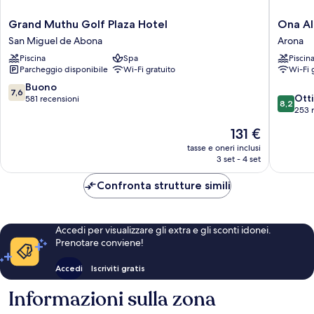
Grand
Ona
Grand Muthu Golf Plaza Hotel
Ona A
Muthu
Alborad
San Miguel de Abona
Arona
Golf
Apartam
Piscina
Spa
Piscin
Plaza
Arona
Parcheggio disponibile
Wi-Fi gratuito
Wi-Fi 
Hotel
San
7.6
Buono
7,6
8.2
Miguel
Ott
su
581 recensioni
8,2
su
de
253 
10,
10,
Abona
Buono,
Il
131 €
Ottimo,
581
prezzo
253
tasse e oneri inclusi
recensioni
attuale
3 set - 4 set
recensio
è
131 €
Confronta strutture simili
Accedi per visualizzare gli extra e gli sconti idonei.
Prenotare conviene!
Accedi
Iscriviti gratis
Informazioni sulla zona