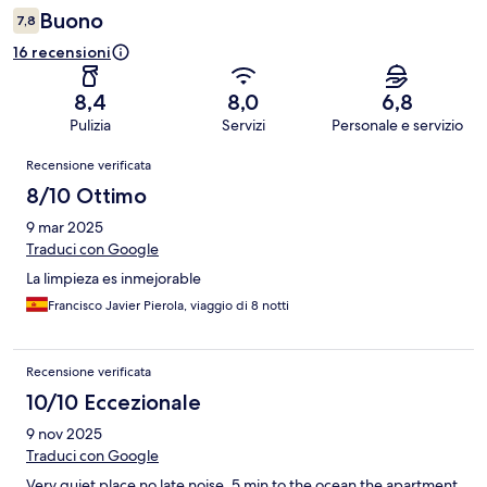
Buono
7,8
16 recensioni
8,4
8,0
6,8
Pulizia
Servizi
Personale e servizio
Recensioni
Recensione verificata
8/10 Ottimo
9 mar 2025
Traduci con Google
La limpieza es inmejorable
Francisco Javier Pierola, viaggio di 8 notti
Recensione verificata
10/10 Eccezionale
9 nov 2025
Traduci con Google
Very quiet place no late noise. 5 min to the ocean the apartment