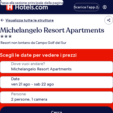
Passa alla sezione principale della pagina
Scarica l’app
Visualizza tutte le strutture
Michelangelo Resort Apartments
Struttura
a
Resort non lontano da Campo Golf del Sur
3.0
stelle
Scegli le date per vedere i prezzi
Dove vuoi andare?
Date
Persone
Cerca