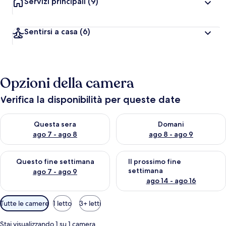
Servizi principali
(9)
Sentirsi a casa
(6)
Opzioni della camera
Verifica la disponibilità per queste date
Verifica la disponibilità per questa sera, ago 7 - ago 8
Verifica la disponibilità per d
Questa sera
Domani
ago 7 - ago 8
ago 8 - ago 9
Verifica la disponibilità per questo fine settimana, ago 7 - ago
Verifica la disponibilità per il
Questo fine settimana
Il prossimo fine
settimana
ago 7 - ago 9
ago 14 - ago 16
Filtri
Tutte le camere
1 letto
3+ letti
disponibili
per
Stai visualizzando 1 su 1 camera