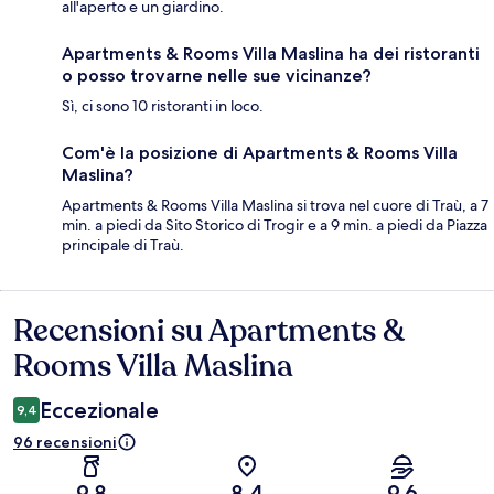
all'aperto e un giardino.
Apartments & Rooms Villa Maslina ha dei ristoranti
o posso trovarne nelle sue vicinanze?
Sì, ci sono 10 ristoranti in loco.
Com'è la posizione di Apartments & Rooms Villa
Maslina?
Apartments & Rooms Villa Maslina si trova nel cuore di Traù, a 7
min. a piedi da Sito Storico di Trogir e a 9 min. a piedi da Piazza
principale di Traù.
Recensioni su Apartments &
Recensioni
Rooms Villa Maslina
Eccezionale
9,4
96 recensioni
9,8
8,4
9,6