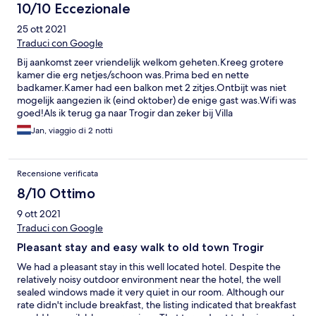
parents are perfect hosts and leave you to enjoy your time in
10/10 Eccezionale
Trogir without any intrusion but are always available if needed. I
25 ott 2021
can thoroughly recommend staying here
Traduci con Google
Bij aankomst zeer vriendelijk welkom geheten.Kreeg grotere
kamer die erg netjes/schoon was.Prima bed en nette
badkamer.Kamer had een balkon met 2 zitjes.Ontbijt was niet
mogelijk aangezien ik (eind oktober) de enige gast was.Wifi was
goed!Als ik terug ga naar Trogir dan zeker bij Villa
Maslina,uitstekende locatie dicht bij centrum.
Jan, viaggio di 2 notti
Recensione verificata
8/10 Ottimo
9 ott 2021
Traduci con Google
Pleasant stay and easy walk to old town Trogir
We had a pleasant stay in this well located hotel. Despite the
relatively noisy outdoor environment near the hotel, the well
sealed windows made it very quiet in our room. Although our
rate didn't include breakfast, the listing indicated that breakfast