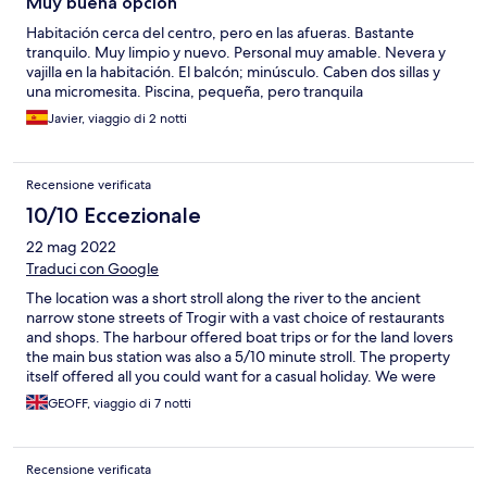
Muy buena opción
Habitación cerca del centro, pero en las afueras. Bastante
tranquilo. Muy limpio y nuevo. Personal muy amable. Nevera y
vajilla en la habitación. El balcón; minúsculo. Caben dos sillas y
una micromesita. Piscina, pequeña, pero tranquila
Javier, viaggio di 2 notti
Recensione verificata
10/10 Eccezionale
22 mag 2022
Traduci con Google
The location was a short stroll along the river to the ancient
narrow stone streets of Trogir with a vast choice of restaurants
and shops. The harbour offered boat trips or for the land lovers
the main bus station was also a 5/10 minute stroll. The property
itself offered all you could want for a casual holiday. We were
met on arrival and ensured we had everything needed to have a
GEOFF, viaggio di 7 notti
wonderful break. The family who own the property go out of
their way to ensure your stay is perfect. Although they are not
on site the communication is instant and the one small problem
Recensione verificata
we had was rectified within 10 minutes. Tomislava, her sister and