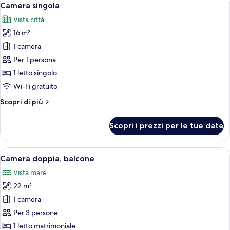
4
Camera singola
tutte
Vista città
le
16 m²
foto
per
1 camera
Camera
Per 1 persona
singola
1 letto singolo
Wi-Fi gratuito
Altri
Scopri di più
dettagli
per
Scopri i prezzi per le tue date
Camera
singola
Apri
Una camera d'albergo con un letto, un
15
Camera doppia, balcone
tutte
Vista mare
le
22 m²
foto
per
1 camera
Camera
Per 3 persone
doppia,
1 letto matrimoniale