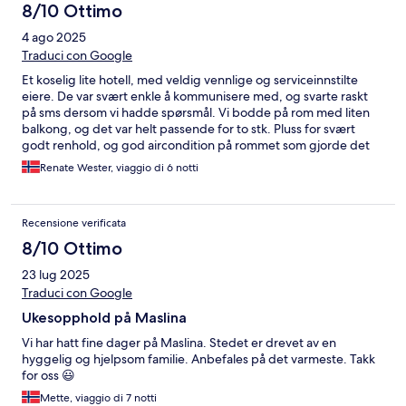
8/10 Ottimo
4 ago 2025
Traduci con Google
Et koselig lite hotell, med veldig vennlige og serviceinnstilte
eiere. De var svært enkle å kommunisere med, og svarte raskt
på sms dersom vi hadde spørsmål. Vi bodde på rom med liten
balkong, og det var helt passende for to stk. Pluss for svært
godt renhold, og god aircondition på rommet som gjorde det
lett å sove godt i varmen. Veldig nært gamlebyen i Trogir, men
Renate Wester, viaggio di 6 notti
roligere. Anbefales på det varmeste, og vi kommer gjerne
tilbake til Villa Maslina.
Recensione verificata
8/10 Ottimo
23 lug 2025
Traduci con Google
Ukesopphold på Maslina
Vi har hatt fine dager på Maslina. Stedet er drevet av en
hyggelig og hjelpsom familie. Anbefales på det varmeste. Takk
for oss 😃
Mette, viaggio di 7 notti