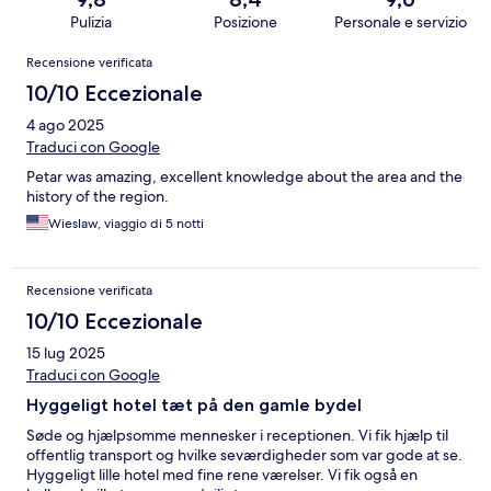
Pulizia
Posizione
Personale e servizio
Recensioni
Recensione verificata
10/10 Eccezionale
4 ago 2025
Traduci con Google
Petar was amazing, excellent knowledge about the area and the
history of the region.
Wieslaw, viaggio di 5 notti
Recensione verificata
10/10 Eccezionale
15 lug 2025
Traduci con Google
Hyggeligt hotel tæt på den gamle bydel
Søde og hjælpsomme mennesker i receptionen. Vi fik hjælp til
offentlig transport og hvilke seværdigheder som var gode at se.
Hyggeligt lille hotel med fine rene værelser. Vi fik også en