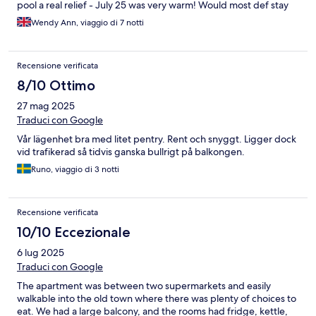
pool a real relief - July 25 was very warm! Would most def stay
here again
Wendy Ann, viaggio di 7 notti
Recensione verificata
8/10 Ottimo
27 mag 2025
Traduci con Google
Vår lägenhet bra med litet pentry. Rent och snyggt. Ligger dock
vid trafikerad så tidvis ganska bullrigt på balkongen.
Runo, viaggio di 3 notti
Recensione verificata
10/10 Eccezionale
6 lug 2025
Traduci con Google
The apartment was between two supermarkets and easily
walkable into the old town where there was plenty of choices to
eat. We had a large balcony, and the rooms had fridge, kettle,