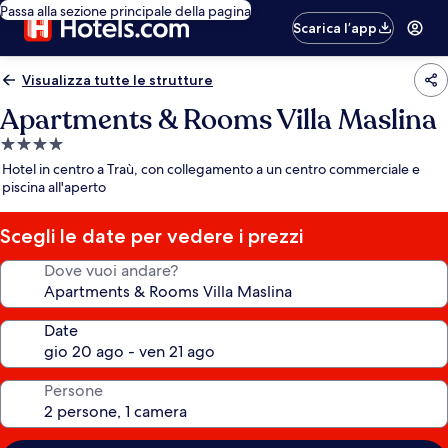
Passa alla sezione principale della pagina
Scarica l’app
Visualizza tutte le strutture
Apartments & Rooms Villa Maslina
Struttura
a
Hotel in centro a Traù, con collegamento a un centro commerciale e
4.0
piscina all'aperto
stelle
Scegli le date per vedere i prezzi
Dove vuoi andare?
Date
Persone