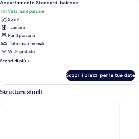
16
Appartamento Standard, balcone
tutte
Vista mare parziale
le
25 m²
foto
per
1 camera
Appartamento
Per 3 persone
Standard,
1 letto matrimoniale
balcone
Wi-Fi gratuito
Altri
Scopri di più
dettagli
per
Scopri i prezzi per le tue date
Appartamento
Standard,
balcone
Strutture simili
Villa Fontana
Hotel Sve