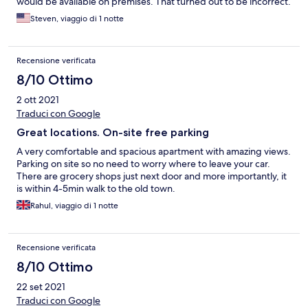
would be available on premises. That turned out to be incorrect.
However, the short walk and numerous breakfast options in the
Steven, viaggio di 1 notte
old town turned the potential problem into an opportunity to
explore and enjoy our visit even more.
Recensione verificata
8/10 Ottimo
2 ott 2021
Traduci con Google
Great locations. On-site free parking
A very comfortable and spacious apartment with amazing views.
Parking on site so no need to worry where to leave your car.
There are grocery shops just next door and more importantly, it
is within 4-5min walk to the old town.
Rahul, viaggio di 1 notte
Recensione verificata
8/10 Ottimo
22 set 2021
Traduci con Google