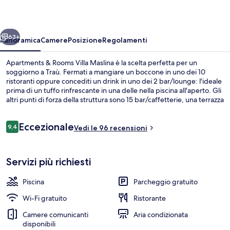
Villa
Maslina
ietro
Avanti
63+
Panoramica
Camere
Posizione
Regolamenti
Apartments & Rooms Villa Maslina è la scelta perfetta per un
soggiorno a Traù. Fermati a mangiare un boccone in uno dei 10
ristoranti oppure concediti un drink in uno dei 2 bar/lounge: l'ideale
prima di un tuffo rinfrescante in una delle nella piscina all'aperto. Gli
altri punti di forza della struttura sono 15 bar/caffetterie, una terrazza
e un giardino.
Recensioni
Eccezionale
9,4
Vedi le 96 recensioni
9,4 su 10
Piscina all'aperto
Servizi più richiesti
Piscina
Parcheggio gratuito
Wi-Fi gratuito
Ristorante
Camere comunicanti
Aria condizionata
disponibili