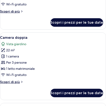
balcone
Wi-Fi gratuito
Altri
Scopri di più
dettagli
per
Scopri i prezzi per le tue date
Camera
doppia,
balcone
Apri
Una camera da letto con un letto, una 
7
Camera doppia
tutte
Vista giardino
le
22 m²
foto
per
1 camera
Camera
Per 3 persone
doppia
1 letto matrimoniale
Wi-Fi gratuito
Altri
Scopri di più
dettagli
per
Scopri i prezzi per le tue date
Camera
doppia
Apri
Una camera d'hotel con un letto, como