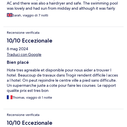
AC and there was also a hairdryer and safe. The swimming pool
was lovely and had sun from midday and although it was fairly
small it was perfect for the number of rooms there and to cool
Sarah, viaggio di 7 notti
off in at the end of the day. Staff were amazing too, very friendly
and helpful
Recensione verificata
10/10 Eccezionale
6 mag 2024
Traduci con Google
Bien placé
Hote tres agreable et disponible pour nous aider a trouver l
hotel. Beaucoup de travaux dans Trogir rendent difficile l acces
a l hotel. On peut rejoindre le centre ville a pied sans difficulte.
Un supermarche juste a cote pour faire les courses. Le rapport
qualite prix est tres bon
Thomas, viaggio di 1 notte
Recensione verificata
10/10 Eccezionale