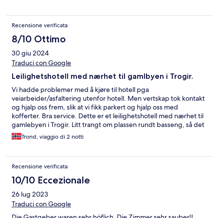
Recensione verificata
8/10 Ottimo
30 giu 2024
Traduci con Google
Leilighetshotell med nærhet til gamlbyen i Trogir.
Vi hadde problemer med å kjøre til hotell pga
veiarbeider/asfaltering utenfor hotell. Men vertskap tok kontakt
og hjalp oss frem, slik at vi fikk parkert og hjalp oss med
kofferter. Bra service. Dette er et leilighetshotell med nærhet til
gamlebyen i Trogir. Litt trangt om plassen rundt basseng, så det
ble begrenset med soling, men greit for avkjøling. Meget
Trond, viaggio di 2 notti
hyggelig vertskap som gjorde hva de kunne for å gjøre vårt
opphold best mulig. Vi fikk nøkler slik at vi kunne låse oss inn, da
store deler av dag var resepsjon ubemannet. Et greit
Recensione verificata
leilighetshotell hvor man kan lage maten selv, og butikk 50m
unna. Vi hadde litt problem med alle veiarbeider, men dette kan
10/10 Eccezionale
ikke hotellet belastes med. Ca 5 min gåavstand til gamlebyen
26 lug 2023
var veldig greit.
Traduci con Google
Die Gastgeber waren sehr höflich. Die Zimmer sehr sauber!!