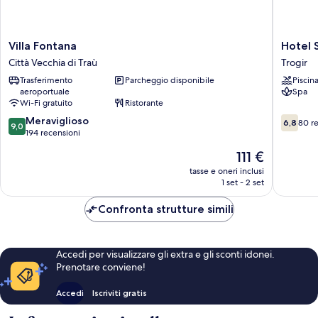
Villa
Hotel
Villa Fontana
Hotel S
Fontana
Sveti
Città Vecchia di Traù
Trogir
Città
Kriz
Trasferimento
Parcheggio disponibile
Piscin
Vecchia
Trogir
aeroportuale
Spa
di
Wi-Fi gratuito
Ristorante
Traù
9.0
6.8
Meraviglioso
6,8
80 r
9,0
su
su
194 recensioni
10,
10,
Il
111 €
Meraviglioso,
80
prezzo
194
recensio
tasse e oneri inclusi
attuale
1 set - 2 set
recensioni
è
111 €
Confronta strutture simili
Accedi per visualizzare gli extra e gli sconti idonei.
Prenotare conviene!
Accedi
Iscriviti gratis