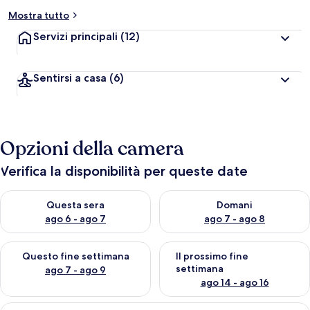
Mostra tutto
Servizi principali
(12)
Sentirsi a casa
(6)
Opzioni della camera
Verifica la disponibilità per queste date
Verifica la disponibilità per questa sera, ago 6 - ago 7
Verifica la disponibilità per d
Questa sera
Domani
ago 6 - ago 7
ago 7 - ago 8
Verifica la disponibilità per questo fine settimana, ago 7 - ago
Verifica la disponibilità per il
Questo fine settimana
Il prossimo fine
settimana
ago 7 - ago 9
ago 14 - ago 16
Apri
Una camera d'albergo con un letto, un