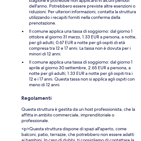
stagione e potrebbe non applicarsi in alcuni periodi
dell'anno. Potrebbero essere previste altre esenzioni o
riduzioni. Per ulteriori informazioni, contatta la struttura
utilizzando i recapiti forniti nella conferma della
prenotazione.
Il comune applica una tassa di soggiorno: dal giorno 1
ottobre al giorno 31 marzo, 1.33 EUR a persona, a notte,
per gli adulti; 0.67 EUR a notte per gli ospiti di età
compresa tra 12 e 17 anni. La tassa non è dovuta per i
minori di 12 anni.
Il comune applica una tassa di soggiorno: dal giorno 1
aprile al giorno 30 settembre, 2.65 EUR a persona, a
notte per gli adulti; 1.33 EUR a notte per gli ospiti tra i
12 e i 17 anni. Questa tassa non si applica agli ospiti con
meno di 12 anni.
Regolamenti
Questa struttura è gestita da un host professionista, che la
affitta in ambito commerciale, imprenditoriale o
professionale.
<p>Questa struttura dispone di spazi all'aperto, come
balconi, patio, terrazze, che potrebbero non essere adatti
ai bambini. In caso di dubbi, ti consigliamo di contattare la