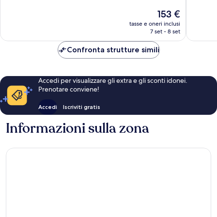
10,
Ottimo,
Il
153 €
Buono,
447
prezzo
1.008
tasse e oneri inclusi
recensio
attuale
7 set - 8 set
recensioni
è
153 €
Confronta strutture simili
Accedi per visualizzare gli extra e gli sconti idonei.
Prenotare conviene!
Accedi
Iscriviti gratis
Informazioni sulla zona