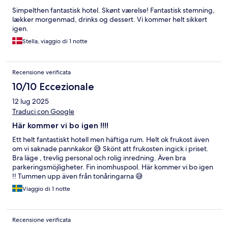
Simpelthen fantastisk hotel. Skønt værelse! Fantastisk stemning,
lækker morgenmad, drinks og dessert. Vi kommer helt sikkert
igen.
Stella, viaggio di 1 notte
Recensione verificata
10/10 Eccezionale
12 lug 2025
Traduci con Google
Här kommer vi bo igen !!!!
Ett helt fantastiskt hotell men häftiga rum. Helt ok frukost även
om vi saknade pannkakor 😅 Skönt att frukosten ingick i priset.
Bra läge , trevlig personal och rolig inredning. Även bra
parkeringsmöjligheter. Fin inomhuspool. Här kommer vi bo igen
!! Tummen upp även från tonåringarna 😅
Viaggio di 1 notte
Recensione verificata