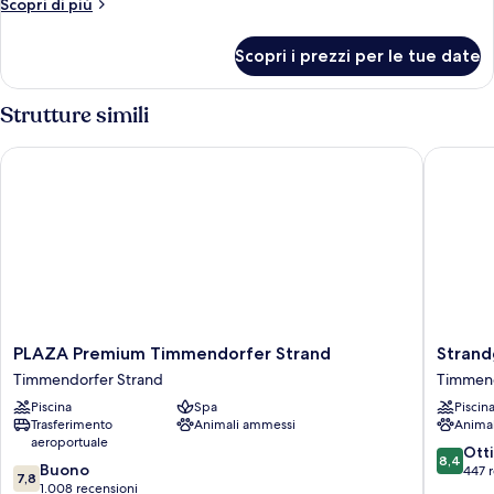
Altri
Scopri di più
dettagli
per
Scopri i prezzi per le tue date
Suite
Strutture simili
PLAZA Premium Timmendorfer Strand
Strandgr
PLAZA
Strandg
PLAZA Premium Timmendorfer Strand
Strand
Premium
Golf-
Timmendorfer Strand
Timmend
Timmendorfer
&
Piscina
Spa
Piscin
Strand
Spa
Trasferimento
Animali ammessi
Anima
Timmendorfer
Resort
aeroportuale
Strand
Timmen
8.4
Ott
8,4
7.8
Buono
Strand
su
447 
7,8
su
1.008 recensioni
10,