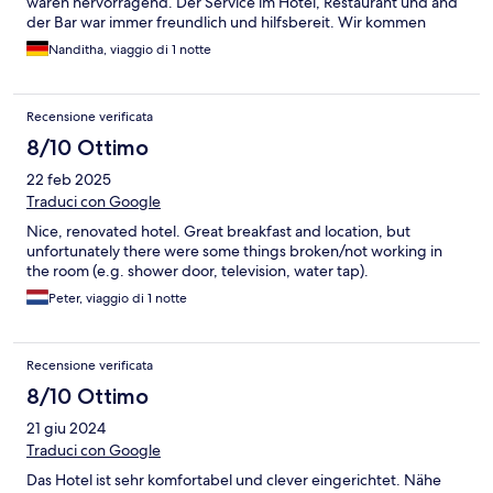
waren hervorragend. Der Service im Hotel, Restaurant und and
der Bar war immer freundlich und hilfsbereit. Wir kommen
gerne wieder
Nanditha, viaggio di 1 notte
Recensione verificata
8/10 Ottimo
22 feb 2025
Traduci con Google
Nice, renovated hotel. Great breakfast and location, but
unfortunately there were some things broken/not working in
the room (e.g. shower door, television, water tap).
Peter, viaggio di 1 notte
Recensione verificata
8/10 Ottimo
21 giu 2024
Traduci con Google
Das Hotel ist sehr komfortabel und clever eingerichtet. Nähe