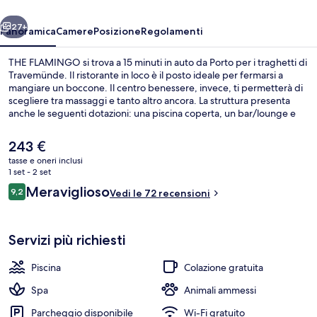
ietro
Avanti
27+
Panoramica
Camere
Posizione
Regolamenti
THE FLAMINGO si trova a 15 minuti in auto da Porto per i traghetti di
Travemünde. Il ristorante in loco è il posto ideale per fermarsi a
mangiare un boccone. Il centro benessere, invece, ti permetterà di
scegliere tra massaggi e tanto altro ancora. La struttura presenta
anche le seguenti dotazioni: una piscina coperta, un bar/lounge e
una palestra.
Il
243 €
prezzo
tasse e oneri inclusi
attuale
1 set - 2 set
Facciata della struttura
è
Recensioni
Meraviglioso
9,2
Vedi le 72 recensioni
243 €
9,2 su 10
Servizi più richiesti
Piscina
Colazione gratuita
Spa
Animali ammessi
Parcheggio disponibile
Wi-Fi gratuito