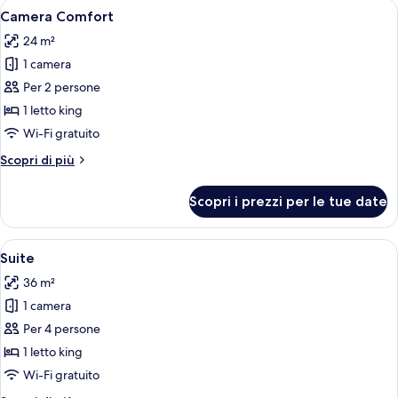
Apri
Una camera da letto moderna con un l
6
Camera Comfort
tutte
24 m²
le
1 camera
foto
per
Per 2 persone
Camera
1 letto king
Comfort
Wi-Fi gratuito
Altri
Scopri di più
dettagli
per
Scopri i prezzi per le tue date
Camera
Comfort
Apri
Una camera d'albergo moderna con un l
6
Suite
tutte
36 m²
le
1 camera
foto
per
Per 4 persone
Suite
1 letto king
Wi-Fi gratuito