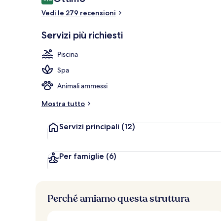
8,2 su 10
Vedi le 279 recensioni
Riflessologia
Servizi più richiesti
Piscina
Spa
Animali ammessi
Mostra tutto
Servizi principali
(12)
Per famiglie
(6)
Perché amiamo questa struttura