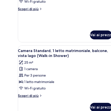
familiare,
Wi-Fi gratuito
letti
Altri
Scopri di più
multipli,
dettagli
vista
per
Camera
lago
familiare,
letti
Vai ai prezz
multipli,
vista
lago
Apri
Una camera d'albergo moderna c
8
Camera Standard, 1 letto matrimoniale, balcone,
tutte
vista lago (Walk-in Shower)
le
25 m²
foto
1 camera
per
Per 3 persone
Camera
Standard,
1 letto matrimoniale
1
Wi-Fi gratuito
letto
Altri
Scopri di più
matrimoniale,
dettagli
balcone,
per
Vai ai prezz
Camera
vista