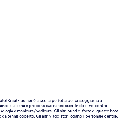
Riflessologi
el Krautkraemer è la scelta perfetta per un soggiorno a
anzo e la cena e propone cucina tedesca. Inoltre, nel centro
sologia e manicure/pedicure. Gli altri punti di forza di questo hotel
Pasti e beva
a tennis coperto. Gli altri viaggiatori lodano il personale gentile.