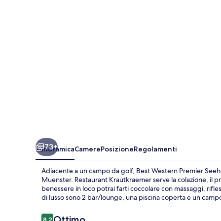
Seehotel
Krautkraemer
73+
Panoramica
Camere
Posizione
Regolamenti
Adiacente a un campo da golf, Best Western Premier Seehot
Muenster. Restaurant Krautkraemer serve la colazione, il pr
benessere in loco potrai farti coccolare con massaggi, rifles
di lusso sono 2 bar/lounge, una piscina coperta e un campo d
Recensioni
Ottimo
8,2