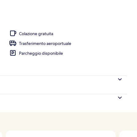
, sale per trattamenti e massaggi, manicure/pedicure
Colazione gratuita
Trasferimento aeroportuale
Parcheggio disponibile