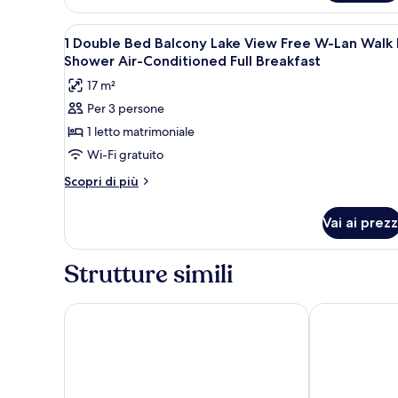
Standard,
lago
1
Apri
Minibar, una cassaforte in cam
(Walk-
2
letto
1 Double Bed Balcony Lake View Free W-Lan Walk 
tutte
matrimoniale,
in
Shower Air-Conditioned Full Breakfast
balcone,
le
Shower)
17 m²
vista
foto
lago
Per 3 persone
per
(Walk-
1 letto matrimoniale
1
in
Shower)
Double
Wi-Fi gratuito
Bed
Altri
Scopri di più
Balcony
dettagli
per
Lake
Vai ai prezz
1
View
Double
Free
Bed
Strutture simili
W-
Balcony
Lake
Lan
View
Parkhotel Hohenfeld Münster
Mövenpick Ho
Walk
Free
In
W-
Lan
Shower
Walk
Air-
In