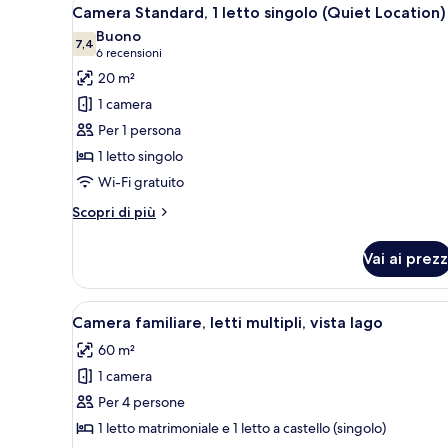
Apri
7
letto
Camera Standard, 1 letto singolo (Quiet Location)
tutte
matrimoniale,
Buono
vista
le
7,4
7,4 su 10
(6
6 recensioni
lago
foto
recensioni)
20 m²
per
1 camera
Camera
Per 1 persona
Standard,
1 letto singolo
1
Wi-Fi gratuito
letto
singolo
Altri
Scopri di più
(Quiet
dettagli
per
Location)
Vai ai prezz
Camera
Standard,
1
Apri
Una moderna camera d'albergo 
8
letto
Camera familiare, letti multipli, vista lago
tutte
singolo
60 m²
(Quiet
le
Location)
1 camera
foto
per
Per 4 persone
Camera
1 letto matrimoniale e 1 letto a castello (singolo)