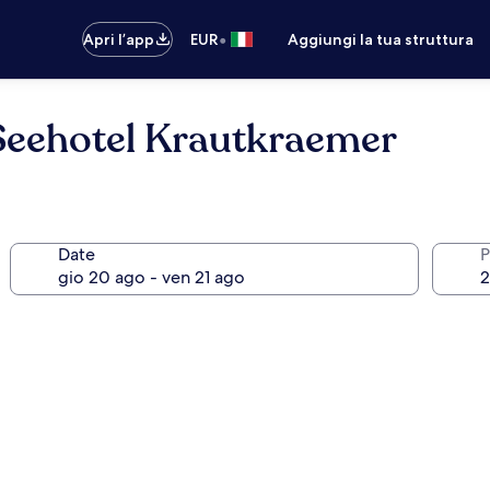
•
Apri l’app
EUR
Aggiungi la tua struttura
Seehotel Krautkraemer
Date
P