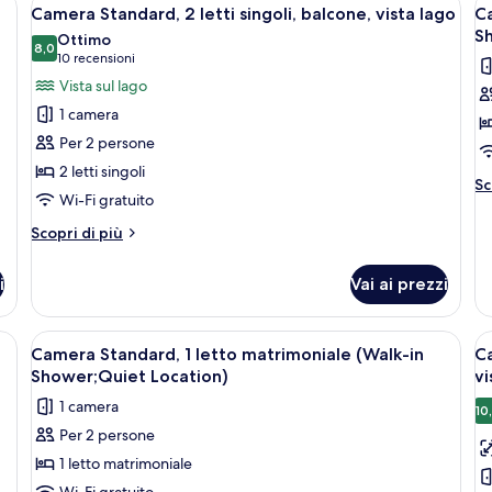
Apri
A
letto
9
Lo
Camera Standard, 2 letti singoli, balcone, vista lago
Ca
matrimoniale,
tutte
t
S
Ottimo
balcone,
le
8,0
le
8,0 su 10
(10
10 recensioni
vista
foto
f
recensioni)
lago
Vista sul lago
per
p
1 camera
Camera
C
Per 2 persone
Standard,
S
2 letti singoli
2
1
Al
Sc
Wi-Fi gratuito
letti
l
de
pe
singoli,
q
Altri
Scopri di più
C
balcone,
dettagli
(
St
per
vista
in
1
i
Vai ai prezzi
Camera
lago
S
le
Standard,
q
L
2
con un letto, un divano, una sedia, una scrivania e una lampada.
Apri
Una camera d'albergo con un letto, una
A
(W
10
letti
Camera Standard, 1 letto matrimoniale (Walk-in
Ca
in
tutte
t
singoli,
Shower;Quiet Location)
vi
Sh
balcone,
le
le
Lo
1 camera
vista
10
foto
f
lago
Per 2 persone
per
p
1 letto matrimoniale
Camera
C
Wi-Fi gratuito