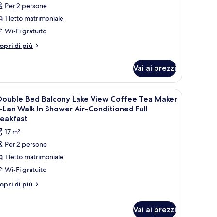
tandard,
Per 2 persone
1 letto matrimoniale
etto
Wi-Fi gratuito
atrimoniale,
alcone,
tri
opri di più
ttagli
sta
r
ago
Vai ai prezzi
amera
Walk-
andard,
on un vaso e una rivista, e una TV su un mobile.
stazione laptop, tende oscuranti
pri
Minibar, una cassaforte in camera, postazione
3
tto
 Double Bed Balcony Lake View Coffee Tea Maker
hower)
utte
trimoniale,
Lan Walk In Shower Air-Conditioned Full
lcone,
reakfast
sta
oto
17 m²
go
er
alk-
Per 2 persone
1 letto matrimoniale
ower)
ouble
Wi-Fi gratuito
ed
alcony
tri
opri di più
ttagli
ake
r
iew
Vai ai prezzi
offee