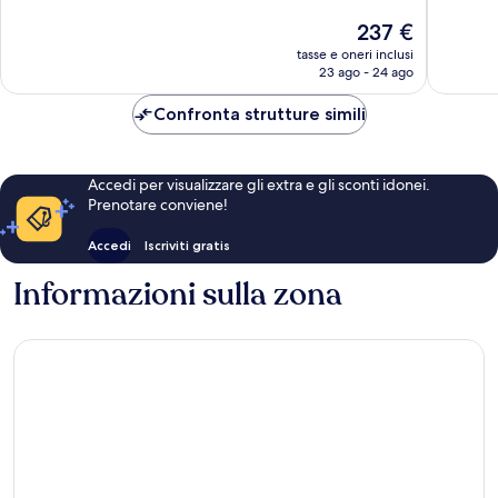
Eccezionale,
Meravigl
Il
237 €
1
59
prezzo
tasse e oneri inclusi
recensione
recensio
attuale
23 ago - 24 ago
è
237 €
Confronta strutture simili
Accedi per visualizzare gli extra e gli sconti idonei.
Prenotare conviene!
Accedi
Iscriviti gratis
Informazioni sulla zona