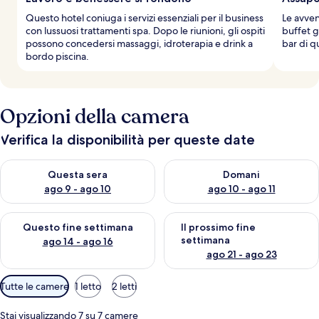
Questo hotel coniuga i servizi essenziali per il business
Le avven
con lussuosi trattamenti spa. Dopo le riunioni, gli ospiti
buffet gr
possono concedersi massaggi, idroterapia e drink a
bar di qu
bordo piscina.
Opzioni della camera
Verifica la disponibilità per queste date
Verifica la disponibilità per questa sera, ago 9 - ago 10
Verifica la disponibilità per d
Questa sera
Domani
ago 9 - ago 10
ago 10 - ago 11
Verifica la disponibilità per questo fine settimana, ago 14 - ag
Verifica la disponibilità per i
Questo fine settimana
Il prossimo fine
settimana
ago 14 - ago 16
ago 21 - ago 23
Filtri
Tutte le camere
1 letto
2 letti
disponibili
per
Stai visualizzando 7 su 7 camere