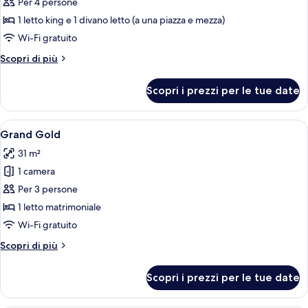
per
Per 4 persone
Premium
1 letto king e 1 divano letto (a una piazza e mezza)
Superior
Wi-Fi gratuito
Suite
Altri
Scopri di più
dettagli
per
Scopri i prezzi per le tue date
Premium
Superior
Suite
Apri
Una camera d'albergo con un letto gra
3
Grand Gold
tutte
31 m²
le
1 camera
foto
per
Per 3 persone
Grand
1 letto matrimoniale
Gold
Wi-Fi gratuito
Altri
Scopri di più
dettagli
per
Scopri i prezzi per le tue date
Grand
Gold