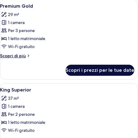
Apri
Una camera d'albergo con un letto, un 
3
Premium Gold
tutte
29 m²
le
1 camera
foto
per
Per 3 persone
Premium
1 letto matrimoniale
Gold
Wi-Fi gratuito
Altri
Scopri di più
dettagli
per
Scopri i prezzi per le tue date
Premium
Gold
Apri
King Superior | Minibar, una cassafort
3
King Superior
tutte
37 m²
le
1 camera
foto
per
Per 2 persone
King
1 letto matrimoniale
Superior
Wi-Fi gratuito