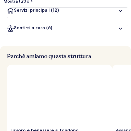
Mostra tutto
Servizi principali
(12)
Sentirsi a casa
(6)
Perché amiamo questa struttura
Lavoro e benessere si fondono
Assapor