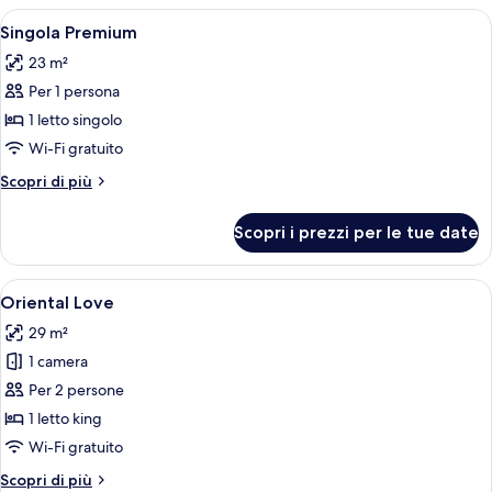
le
Apri
Una camera d'albergo con un letto, una
4
Singola Premium
camere
tutte
23 m²
le
Per 1 persona
foto
per
1 letto singolo
Singola
Wi-Fi gratuito
Premium
Altri
Scopri di più
dettagli
per
Scopri i prezzi per le tue date
Singola
Premium
Apri
Una camera d'albergo moderna con un 
3
Oriental Love
tutte
29 m²
le
1 camera
foto
per
Per 2 persone
Oriental
1 letto king
Love
Wi-Fi gratuito
Altri
Scopri di più