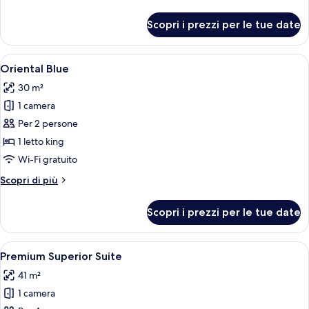
dettagli
per
Scopri i prezzi per le tue date
Oriental
Love
Apri
Oriental Blue | Minibar, una cassaforte
3
Oriental Blue
tutte
30 m²
le
1 camera
foto
per
Per 2 persone
Oriental
1 letto king
Blue
Wi-Fi gratuito
Altri
Scopri di più
dettagli
per
Scopri i prezzi per le tue date
Oriental
Blue
Apri
Un letto rotondo con un vassoio di ci
3
Premium Superior Suite
tutte
41 m²
le
1 camera
foto