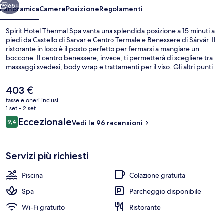
65+
Panoramica
Camere
Posizione
Regolamenti
Spirit Hotel Thermal Spa vanta una splendida posizione a 15 minuti a
piedi da Castello di Sarvar e Centro Termale e Benessere di Sárvár. Il
ristorante in loco è il posto perfetto per fermarsi a mangiare un
boccone. Il centro benessere, invece, ti permetterà di scegliere tra
massaggi svedesi, body wrap e trattamenti per il viso. Gli altri punti
di forza di questo hotel di lusso sono 2 piscine all'aperto, un bar a
bordo piscina e una palestra.
Il
403 €
prezzo
tasse e oneri inclusi
attuale
1 set - 2 set
2 piscine all'aperto, cabanas (a pagam
è
Recensioni
Eccezionale
9,4
Vedi le 96 recensioni
403 €
9,4 su 10
Servizi più richiesti
Piscina
Colazione gratuita
Spa
Parcheggio disponibile
Wi-Fi gratuito
Ristorante