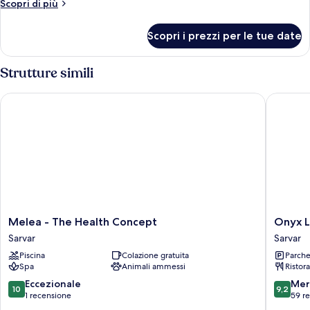
Altri
Scopri di più
dettagli
per
Scopri i prezzi per le tue date
King
Superior
Strutture simili
Melea - The Health Concept
Onyx Lux
Melea
Onyx
Melea - The Health Concept
Onyx L
-
Luxury
Sarvar
Sarvar
The
Sarvar
Piscina
Colazione gratuita
Parche
Health
Spa
Animali ammessi
Ristor
Concept
Sarvar
10.0
9.2
Eccezionale
Mer
10
9,2
su
su
1 recensione
59 r
10,
10,