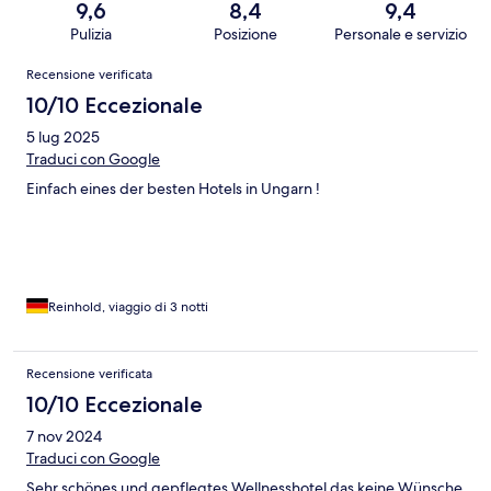
9,6
8,4
9,4
Pulizia
Posizione
Personale e servizio
Recensioni
Recensione verificata
10/10 Eccezionale
5 lug 2025
Traduci con Google
Einfach eines der besten Hotels in Ungarn !
Reinhold, viaggio di 3 notti
Recensione verificata
10/10 Eccezionale
7 nov 2024
Traduci con Google
Sehr schönes und gepflegtes Wellnesshotel das keine Wünsche