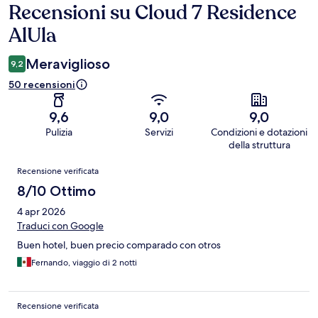
Recensioni su Cloud 7 Residence
Recensioni
AlUla
Meraviglioso
9,2
50 recensioni
9,6
9,0
9,0
Pulizia
Servizi
Condizioni e dotazioni
della struttura
Recensioni
Recensione verificata
8/10 Ottimo
4 apr 2026
Traduci con Google
Buen hotel, buen precio comparado con otros
Fernando, viaggio di 2 notti
Recensione verificata