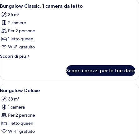
Apri
Un edificio moderno con un lungo corri
7
Bungalow Classic, 1 camera da letto
tutte
36 m²
le
2 camere
foto
per
Per 2 persone
Bungalow
1 letto queen
Classic,
Wi-Fi gratuito
1
Altri
Scopri di più
camera
dettagli
da
per
Scopri i prezzi per le tue date
Bungalow
letto
Classic,
1
Apri
Un soggiorno moderno con un divano, 
6
camera
Bungalow Deluxe
tutte
da
38 m²
letto
le
1 camera
foto
per
Per 2 persone
Bungalow
1 letto queen
Deluxe
Wi-Fi gratuito