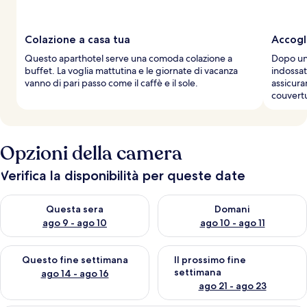
Colazione a casa tua
Accogli
Questo aparthotel serve una comoda colazione a
Dopo una
buffet. La voglia mattutina e le giornate di vacanza
indossat
vanno di pari passo come il caffè e il sole.
assicura
couvertu
Opzioni della camera
Verifica la disponibilità per queste date
Verifica la disponibilità per questa sera, ago 9 - ago 10
Verifica la disponibilità per d
Questa sera
Domani
ago 9 - ago 10
ago 10 - ago 11
Verifica la disponibilità per questo fine settimana, ago 14 - ag
Verifica la disponibilità per i
Questo fine settimana
Il prossimo fine
settimana
ago 14 - ago 16
ago 21 - ago 23