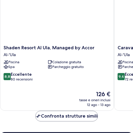
Shaden
Caravan
Shaden Resort Al Ula, Managed by Accor
Carava
Resort
by
Al-'Ula
Al-'Ula
Al
Habitas
Piscina
Colazione gratuita
Piscin
Ula,
Al-
Spa
Parcheggio gratuito
Parche
Managed
'Ula
by
8.8
9.4
Eccellente
Ecc
8,8
9,4
Accor
su
su
80 recensioni
72 re
Al-
10,
10,
'Ula
Eccellente,
Eccezion
Il
126 €
80
72
prezzo
tasse e oneri inclusi
recensioni
recensio
attuale
12 ago - 13 ago
è
126 €
Confronta strutture simili