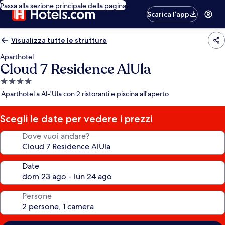
Passa alla sezione principale della pagina
Scarica l’app
Visualizza tutte le strutture
Aparthotel
Cloud 7 Residence AlUla
Struttura
a
Aparthotel a Al-'Ula con 2 ristoranti e piscina all'aperto
4.0
stelle
Scegli le date per vedere i prezzi
Dove vuoi andare?
Date
Persone