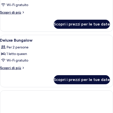
per
Wi-Fi gratuito
One-
Altri
Scopri di più
Bedroom
dettagli
per
Bungalow
Scopri i prezzi per le tue date
One-
Bedroom
Bungalow
Apri
Una cassaforte in camera, una scrivani
4
Deluxe Bungalow
tutte
Per 2 persone
le
1 letto queen
foto
per
Wi-Fi gratuito
Deluxe
Altri
Scopri di più
Bungalow
dettagli
per
Scopri i prezzi per le tue date
Deluxe
Bungalow