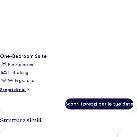
One-Bedroom Suite
Per 3 persone
1 letto king
Wi-Fi gratuito
Altri
Scopri di più
dettagli
per
Scopri i prezzi per le tue date
One-
Bedroom
Suite
Strutture simili
Shaden Resort Al Ula, Managed by Accor
Caravan 