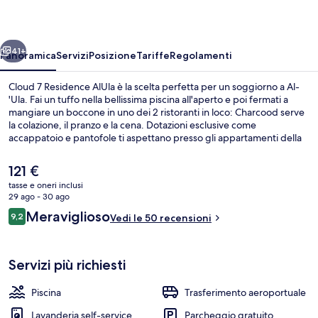
AlUla
ietro
Avanti
41+
Panoramica
Servizi
Posizione
Tariffe
Regolamenti
Cloud 7 Residence AlUla è la scelta perfetta per un soggiorno a Al-
'Ula. Fai un tuffo nella bellissima piscina all'aperto e poi fermati a
mangiare un boccone in uno dei 2 ristoranti in loco: Charcood serve
la colazione, il pranzo e la cena. Dotazioni esclusive come
accappatoio e pantofole ti aspettano presso gli appartamenti della
struttura, oltre a TV a schermo piatto e Wi-Fi gratuito.
Il
121 €
prezzo
tasse e oneri inclusi
attuale
29 ago - 30 ago
Piscina all'aperto
è
Recensioni
Meraviglioso
9,2
Vedi le 50 recensioni
121 €
9,2 su 10
Servizi più richiesti
Piscina
Trasferimento aeroportuale
Lavanderia self-service
Parcheggio gratuito