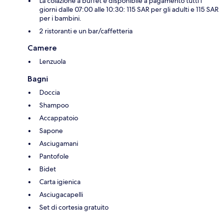
La colazione a buffet è disponibile a pagamento tutti i
giorni dalle 07:00 alle 10:30: 115 SAR per gli adulti e 115 SAR
per i bambini.
2 ristoranti e un bar/caffetteria
Camere
Lenzuola
Bagni
Doccia
Shampoo
Accappatoio
Sapone
Asciugamani
Pantofole
Bidet
Carta igienica
Asciugacapelli
Set di cortesia gratuito