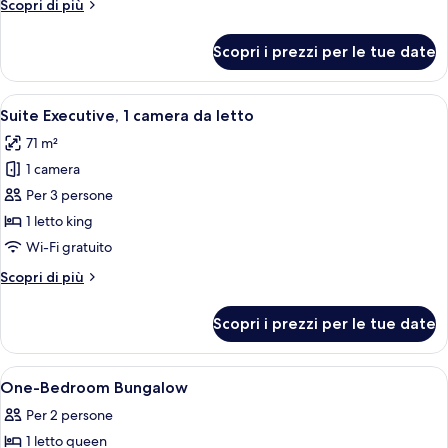
Altri
Scopri di più
dettagli
per
Scopri i prezzi per le tue date
Bungalow
Deluxe
Apri
Una camera d'albergo con un letto grand
8
Suite Executive, 1 camera da letto
tutte
71 m²
le
1 camera
foto
per
Per 3 persone
Suite
1 letto king
Executive,
Wi-Fi gratuito
1
Altri
Scopri di più
camera
dettagli
da
per
Scopri i prezzi per le tue date
Suite
letto
Executive,
1
Apri
Una cassaforte in camera, una scrivani
7
camera
One-Bedroom Bungalow
tutte
da
Per 2 persone
letto
le
1 letto queen
foto