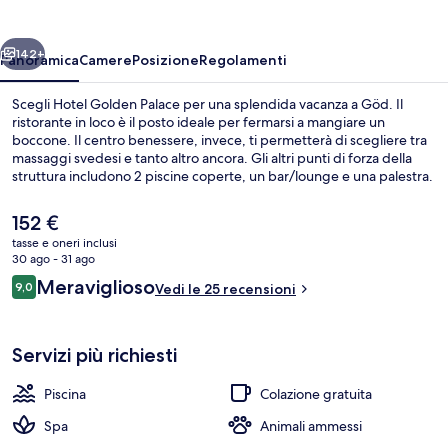
ietro
Avanti
142+
Panoramica
Camere
Posizione
Regolamenti
Scegli Hotel Golden Palace per una splendida vacanza a Göd. Il
ristorante in loco è il posto ideale per fermarsi a mangiare un
boccone. Il centro benessere, invece, ti permetterà di scegliere tra
massaggi svedesi e tanto altro ancora. Gli altri punti di forza della
struttura includono 2 piscine coperte, un bar/lounge e una palestra.
Il
152 €
prezzo
tasse e oneri inclusi
attuale
30 ago - 31 ago
Massaggi svedesi, massaggi prenatali, 
è
Recensioni
Meraviglioso
9,0
Vedi le 25 recensioni
152 €
9,0 su 10
Servizi più richiesti
Piscina
Colazione gratuita
Spa
Animali ammessi