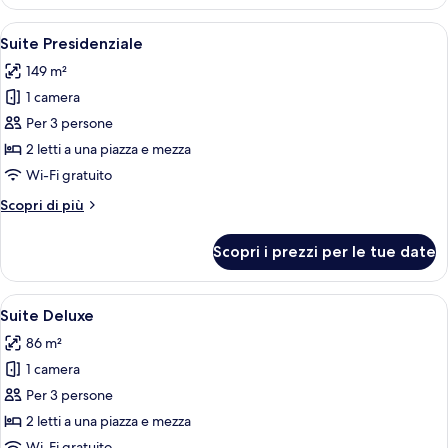
Deluxe
Apri
Una camera d'albergo con una grande f
31
Suite Presidenziale
tutte
149 m²
le
1 camera
foto
per
Per 3 persone
Suite
2 letti a una piazza e mezza
Presidenziale
Wi-Fi gratuito
Altri
Scopri di più
dettagli
per
Scopri i prezzi per le tue date
Suite
Presidenziale
Apri
Una camera d'albergo con un letto, una
8
Suite Deluxe
tutte
86 m²
le
1 camera
foto
per
Per 3 persone
Suite
2 letti a una piazza e mezza
Deluxe
Wi-Fi gratuito