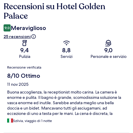
Recensioni su Hotel Golden
Recensioni
Palace
Meraviglioso
9,0
25 recensioni
9,4
8,8
9,0
Pulizia
Servizi
Personale e servizio
Recensioni
Recensione verificata
8/10 Ottimo
11 nov 2025
Buona accoglienza, la receptionist molto carina. La camera è
enorme e pulita. Il bagno è grande, scomodissima soluzione la
vasca enorme ed inutile. Sarebbe andata meglio una bella
doccia e un bidet. Mancavano tutti gli asciugamani, ad
eccezione di uno a testa per le mani. La cena è discreta, la
colazione è buona. Materasso abbastanza comodo, ma i cuscini
Szilvia, viaggio di 1 notte
sono di un materiale che fanno sudare troppo.