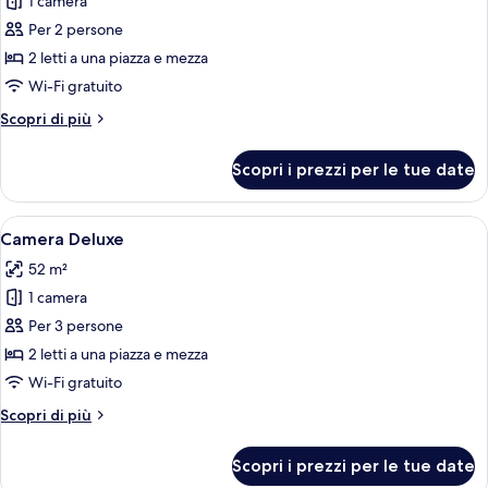
per
1 camera
Camera
Per 2 persone
Standard
2 letti a una piazza e mezza
Wi-Fi gratuito
Altri
Scopri di più
dettagli
per
Scopri i prezzi per le tue date
Camera
Standard
Apri
Camera d'albergo con un letto grande,
12
Camera Deluxe
tutte
52 m²
le
1 camera
foto
per
Per 3 persone
Camera
2 letti a una piazza e mezza
Deluxe
Wi-Fi gratuito
Altri
Scopri di più
dettagli
per
Scopri i prezzi per le tue date
Camera