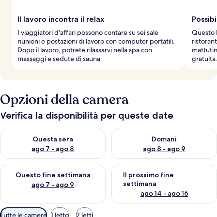
Il lavoro incontra il relax
Possibi
I viaggiatori d'affari possono contare su sei sale
Questo h
riunioni e postazioni di lavoro con computer portatili.
ristoran
Dopo il lavoro, potrete rilassarvi nella spa con
mattutin
massaggi e sedute di sauna.
gratuita
Opzioni della camera
Verifica la disponibilità per queste date
Verifica la disponibilità per questa sera, ago 7 - ago 8
Verifica la disponibilità per d
Questa sera
Domani
ago 7 - ago 8
ago 8 - ago 9
Verifica la disponibilità per questo fine settimana, ago 7 - ago
Verifica la disponibilità per il
Questo fine settimana
Il prossimo fine
settimana
ago 7 - ago 9
ago 14 - ago 16
Filtri
Tutte le camere
1 letto
2 letti