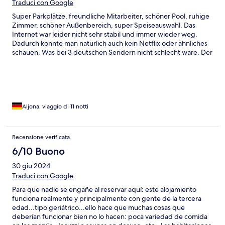
Traduci con Google
Super Parkplätze, freundliche Mitarbeiter, schöner Pool, ruhige
Zimmer, schöner Außenbereich, super Speiseauswahl. Das
Internet war leider nicht sehr stabil und immer wieder weg.
Dadurch konnte man natürlich auch kein Netflix oder ähnliches
schauen. Was bei 3 deutschen Sendern nicht schlecht wäre. Der
Fernseher war aber auch immer wieder im "frozen Zustand".
Sonst halt überall paar Kleinigkeiten die man erneuern könnte.
Aljona, viaggio di 11 notti
Recensione verificata
6/10 Buono
30 giu 2024
Traduci con Google
Para que nadie se engañe al reservar aquí: este alojamiento
funciona realmente y principalmente con gente de la tercera
edad...tipo geriátrico...ello hace que muchas cosas que
deberían funcionar bien no lo hacen: poca variedad de comida