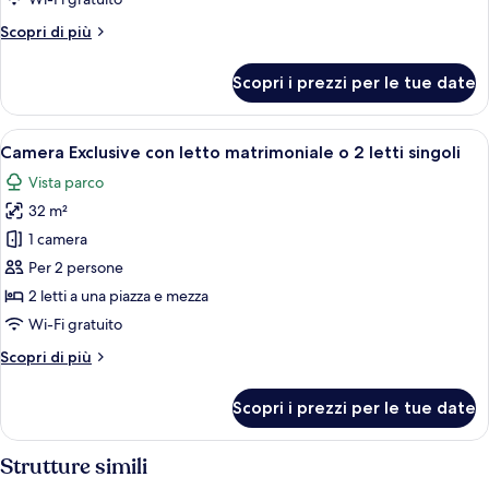
Altri
Scopri di più
dettagli
per
Scopri i prezzi per le tue date
Suite
Deluxe
Apri
Camera d'albergo con un letto grande, 
6
Camera Exclusive con letto matrimoniale o 2 letti singoli
tutte
Vista parco
le
32 m²
foto
per
1 camera
Camera
Per 2 persone
Exclusive
2 letti a una piazza e mezza
con
Wi-Fi gratuito
letto
Altri
Scopri di più
matrimoniale
dettagli
o
per
Scopri i prezzi per le tue date
2
Camera
Exclusive
letti
con
Strutture simili
singoli
letto