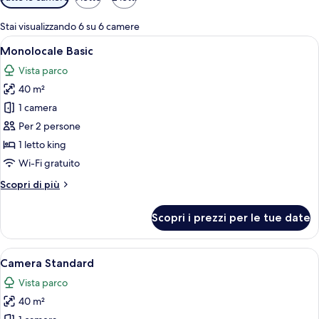
disponibili
per
Stai visualizzando 6 su 6 camere
le
Apri
Una camera d'albergo con un letto gra
29
Monolocale Basic
camere
tutte
Vista parco
le
40 m²
foto
per
1 camera
Monolocale
Per 2 persone
Basic
1 letto king
Wi-Fi gratuito
Altri
Scopri di più
dettagli
per
Scopri i prezzi per le tue date
Monolocale
Basic
Apri
Una camera d'albergo con due letti, un
8
Camera Standard
tutte
Vista parco
le
40 m²
foto