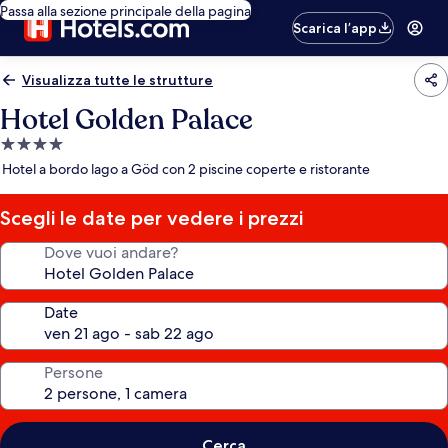
Passa alla sezione principale della pagina
Scarica l’app
Visualizza tutte le strutture
Hotel Golden Palace
Struttura
a
Hotel a bordo lago a Göd con 2 piscine coperte e ristorante
4.0
stelle
Scegli le date per vedere i prezzi
Dove vuoi andare?
Date
Persone
Cerca