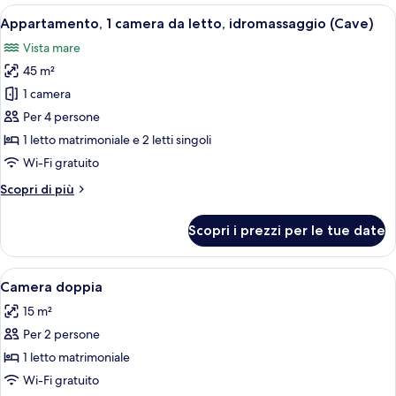
(Cave)
Apri
Una camera da letto moderna con un le
12
Appartamento, 1 camera da letto, idromassaggio (Cave)
tutte
Vista mare
le
45 m²
foto
per
1 camera
Appartamento,
Per 4 persone
1
1 letto matrimoniale e 2 letti singoli
camera
Wi-Fi gratuito
da
Altri
Scopri di più
letto,
dettagli
idromassaggio
per
Scopri i prezzi per le tue date
(Cave)
Appartamento,
1
camera
Apri
Camera da letto moderna con un letto r
6
da
Camera doppia
tutte
letto,
15 m²
idromassaggio
le
(Cave)
Per 2 persone
foto
per
1 letto matrimoniale
Camera
Wi-Fi gratuito