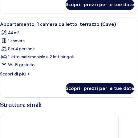
letto
per
Scopri i prezzi per le tue date
Appartamento,
(Cave,
1
Caldera
camera
Apri
Un soggiorno moderno con zona pranz
View)
9
da
Appartamento, 1 camera da letto, terrazzo (Cave)
tutte
letto
44 m²
(Cave,
le
Caldera
1 camera
foto
View)
per
Per 4 persone
Appartamento,
1 letto matrimoniale e 2 letti singoli
1
Wi-Fi gratuito
camera
Altri
Scopri di più
da
dettagli
letto,
per
Scopri i prezzi per le tue date
Appartamento,
terrazzo
1
(Cave)
camera
Strutture simili
da
letto,
Hotel Sunny Villas
DIAMOND 
terrazzo
(Cave)