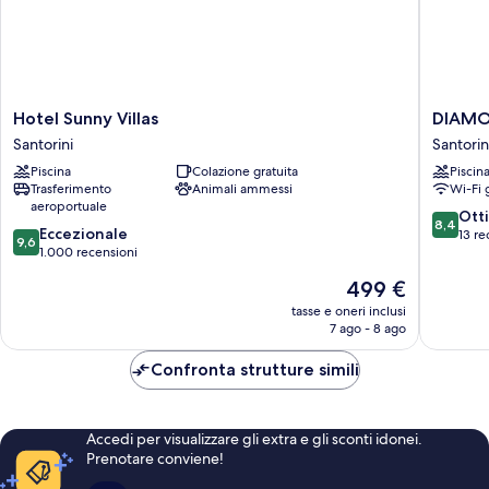
Hotel
DIAMO
Hotel Sunny Villas
DIAMON
Sunny
on
Santorini
Santorin
Villas
the
Piscina
Colazione gratuita
Piscin
Santorini
cliff
Trasferimento
Animali ammessi
Wi-Fi 
Hotel
aeroportuale
&Suites
8.4
Ott
8,4
9.6
Eccezionale
Santorin
su
13 re
9,6
su
1.000 recensioni
10,
10,
Ottimo,
Il
499 €
Eccezionale,
13
prezzo
1.000
tasse e oneri inclusi
recensio
attuale
7 ago - 8 ago
recensioni
è
499 €
Confronta strutture simili
Accedi per visualizzare gli extra e gli sconti idonei.
Prenotare conviene!