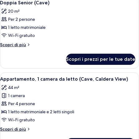
9
Doppia Senior (Cave)
tutte
20 m²
le
Per 2 persone
foto
per
1 letto matrimoniale
Doppia
Wi-Fi gratuito
Senior
Altri
Scopri di più
(Cave)
dettagli
per
Scopri i prezzi per le tue date
Doppia
Senior
(Cave)
Apri
Appartamento, 1 camera da letto (Cave,
7
Appartamento, 1 camera da letto (Cave, Caldera View)
tutte
44 m²
le
1 camera
foto
per
Per 4 persone
Appartamento,
1 letto matrimoniale e 2 letti singoli
1
Wi-Fi gratuito
camera
Altri
Scopri di più
da
dettagli