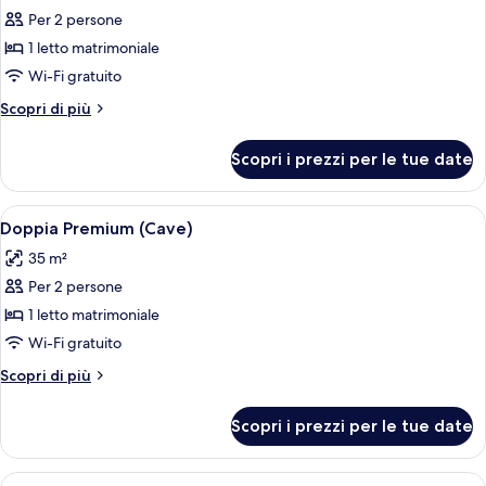
Per 2 persone
foto
per
1 letto matrimoniale
Camera
Wi-Fi gratuito
doppia
Altri
Scopri di più
(Budget)
dettagli
per
Scopri i prezzi per le tue date
Camera
doppia
(Budget)
Apri
Doppia Premium (Cave) | Una cassaforte
9
Doppia Premium (Cave)
tutte
35 m²
le
Per 2 persone
foto
per
1 letto matrimoniale
Doppia
Wi-Fi gratuito
Premium
Altri
Scopri di più
(Cave)
dettagli
per
Scopri i prezzi per le tue date
Doppia
Premium
(Cave)
Apri
Doppia Senior (Cave) | Una cassaforte i