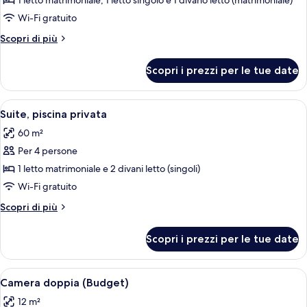
per
1 letto matrimoniale, 1 letto singolo e 1 divano letto (matrimoniale)
Alloggio
Wi-Fi gratuito
Grand
Altri
Scopri di più
su
dettagli
due
per
Scopri i prezzi per le tue date
Alloggio
livelli,
Grand
idromassaggio
su
Apri
Una camera da letto con un letto, como
13
due
Suite, piscina privata
tutte
livelli,
60 m²
idromassaggio
le
Per 4 persone
foto
per
1 letto matrimoniale e 2 divani letto (singoli)
Suite,
Wi-Fi gratuito
piscina
Altri
Scopri di più
privata
dettagli
per
Scopri i prezzi per le tue date
Suite,
piscina
privata
Apri
Una camera da letto con un letto in l
5
Camera doppia (Budget)
tutte
12 m²
le