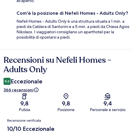
all'aperto.
Com'è la posizione di Nefeli Homes - Adults Only?
Nefeli Homes - Adults Only è una struttura situata a 1 min. a
piedi da Caldera di Santorini e a 5 min. a piedi da Chiesa Agios
Nikolaos. I viaggiatori consigliano un aparthotel per la
possibilità di spostarsi a piedi.
Recensioni su Nefeli Homes -
Recensioni
Adults Only
Eccezionale
9,6
366 recensioni
9,8
9,8
9,4
Pulizia
Posizione
Personale e servizio
Recensioni
Recensione verificata
10/10 Eccezionale