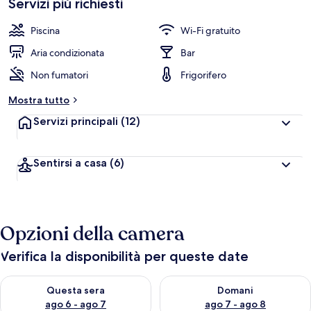
Servizi più richiesti
l
e
Piscina
Wi-Fi gratuito
v
a
Aria condizionata
Bar
l
Non fumatori
Frigorifero
u
t
Mostra tutto
a
z
Servizi principali
(12)
i
o
n
Sentirsi a casa
(6)
i
p
i
ù
Opzioni della camera
a
l
Verifica la disponibilità per queste date
t
e
Verifica la disponibilità per questa sera, ago 6 - ago 7
Verifica la disponibilità per d
Questa sera
Domani
d
ago 6 - ago 7
ago 7 - ago 8