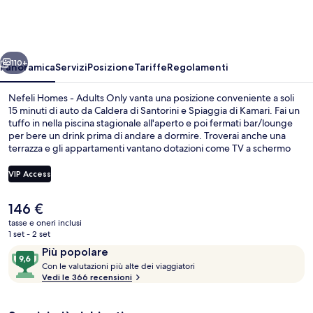
-
Adults
Only
ietro
Avanti
110+
Panoramica
Servizi
Posizione
Tariffe
Regolamenti
Nefeli Homes - Adults Only vanta una posizione conveniente a soli
15 minuti di auto da Caldera di Santorini e Spiaggia di Kamari. Fai un
tuffo in nella piscina stagionale all'aperto e poi fermati bar/lounge
per bere un drink prima di andare a dormire. Troverai anche una
terrazza e gli appartamenti vantano dotazioni come TV a schermo
piatto e frigorifero. Gli ospiti apprezzano molto il personale gentile e
le condizioni generali.
VIP Access
Il
146 €
Colazione continentale a pagamento, s
prezzo
tasse e oneri inclusi
attuale
1 set - 2 set
è
Recensioni
9,6
Più popolare
146 €
C
su
Con le valutazioni più alte dei viaggiatori
o
Vedi le 366 recensioni
10,
n
Più
popolare