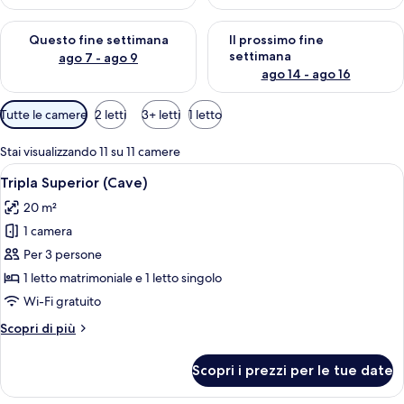
e
i
Verifica la disponibilità per questo fine settimana, ago 7 - ago
Verifica la disponibilità per il
Questo fine settimana
Il prossimo fine
v
settimana
ago 7 - ago 9
i
ago 14 - ago 16
a
g
Filtri
Tutte le camere
2 letti
3+ letti
1 letto
g
disponibili
i
per
a
Stai visualizzando 11 su 11 camere
le
t
Apri
Un interno moderno con un divano, un 
7
Tripla Superior (Cave)
camere
o
tutte
r
20 m²
le
i
1 camera
foto
per
Per 3 persone
Tripla
1 letto matrimoniale e 1 letto singolo
Superior
Wi-Fi gratuito
(Cave)
Altri
Scopri di più
dettagli
per
Scopri i prezzi per le tue date
Tripla
Superior