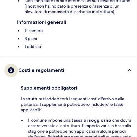
Non sono state fornite informazioni sui rilevatori di fumo
(l'host non ha indicato la presenza o l'assenza di un
rilevatore di monossido di carbonio in struttura)
Informazioni generali
11 camere
3 piani
1 edificio
Costi e regolamenti
Supplementi obbligatori
La struttura ti addebiterà i seguenti costi all'arrivo o alla
partenza. I supplementi potrebbero includere le tasse
applicabili:
Il comune impone una
tassa di soggiorno
che dovrà
essere versata alla struttura. L'importo varia in base alla
stagione e potrebbe non applicarsi in alcuni periodi
dell'anno. Potrebbero essere previste altre esenzioni o