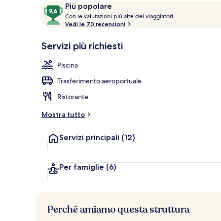
Recensioni
9,6
Più popolare
C
su
Con le valutazioni più alte dei viaggiatori
o
Vedi le 70 recensioni
10,
Villa Royal, 
n
Più
Servizi più richiesti
popolare
l
e
Piscina
v
Trasferimento aeroportuale
a
l
Ristorante
u
t
Mostra tutto
a
z
Servizi principali
(12)
i
o
n
i
Per famiglie
(6)
p
i
ù
Perché amiamo questa struttura
a