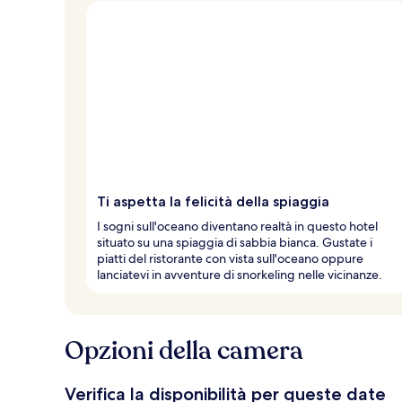
l
t
e
d
e
i
v
i
a
g
Ti aspetta la felicità della spiaggia
g
i
I sogni sull'oceano diventano realtà in questo hotel
a
situato su una spiaggia di sabbia bianca. Gustate i
t
piatti del ristorante con vista sull'oceano oppure
o
lanciatevi in avventure di snorkeling nelle vicinanze.
r
i
Opzioni della camera
Verifica la disponibilità per queste date