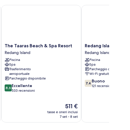
The Taaras Beach & Spa Resort
Redang Island Resort
The
Redang
The Taaras Beach & Spa Resort
Redang Island Resor
Taaras
Island
Redang Island
Redang Island
Beach
Resort
Piscina
Piscina
&
Redang
Spa
Spa
Spa
Island
Trasferimento
Parcheggio disponibile
Resort
aeroportuale
Wi-Fi gratuito
Redang
Parcheggio disponibile
7.4
Buono
Island
7,4
8.6
Eccellente
su
121 recensioni
8,6
su
533 recensioni
10,
10,
Buono,
Eccellente,
121
Il
511 €
533
recensioni
prezzo
recensioni
tasse e oneri inclusi
t
attuale
7 set - 8 set
è
511 €