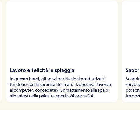
Lavoro e felicità in spiaggia
Sapori
In questo hotel, gli spazi per riunioni produttive si
Scoprite
fondono con la serenità del mare. Dopo aver lavorato
servono
al computer, concedetevi un trattamento alla spa o
possono
allenatevi nella palestra aperta 24 ore su 24.
tra opz