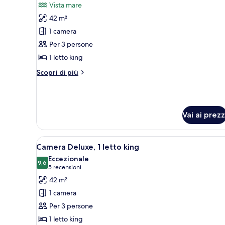
Vista mare
le
42 m²
foto
per
1 camera
Camera
Per 3 persone
Deluxe,
1 letto king
1
Altri
Scopri di più
letto
dettagli
king,
per
Camera
vista
Deluxe,
mare
Vai ai prezz
1
letto
king,
Apri
Camera Deluxe, 1 letto king | B
vista
5
Camera Deluxe, 1 letto king
tutte
mare
Eccezionale
le
9,6
9,6 su 10
(5
5 recensioni
foto
recensioni)
42 m²
per
1 camera
Camera
Per 3 persone
Deluxe,
1 letto king
1