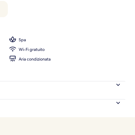
2 camere da letto | Biancheria da letto di alta qualità, minibar, una cassaforte 
Spa
Wi-Fi gratuito
Aria condizionata