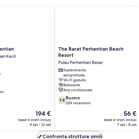
mare
parziale
tian
The Barat Perhentian Beach Resort
The
entian
The Barat Perhentian Beach
Barat
Resort
an Kecil
Perhentian
Pulau Perhentian Besar
Beach
Resort
Trasferimento
o
aeroportuale
Pulau
Wi-Fi gratuito
Perhentian
Ristorante
Besar
Aria condizionata
oni
7.8
Buono
7,8
su
289 recensioni
10,
Il
Il
194 €
56 €
Buono,
prezzo
prezzo
289
tasse e oneri inclusi
tasse e oneri inclusi
attuale
attuale
9 set - 10 set
7 set - 8 set
recensioni
è
è
194 €
56 €
Confronta strutture simili