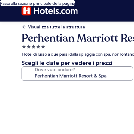
Passa alla sezione principale della pagina
Visualizza tutte le strutture
Perhentian Marriott Re
Struttura
a
Hotel di lusso a due passi dalla spiaggia con spa, non lonta
5.0
Scegli le date per vedere i prezzi
stelle
Dove vuoi andare?
Galleria
fotografica
per
Perhentian
Marriott
Resort