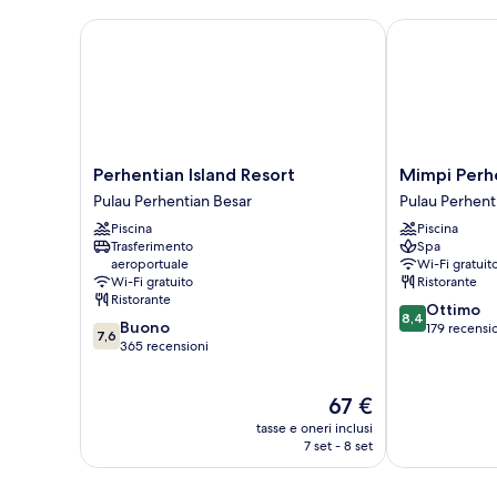
king,
vista
Perhentian Island Resort
Mimpi Perhen
mare
parziale
Perhentian
Mimpi
Perhentian Island Resort
Mimpi Perh
Island
Perhentian
Pulau Perhentian Besar
Pulau Perhenti
Resort
Pulau
Piscina
Piscina
Pulau
Perhentian
Trasferimento
Spa
Perhentian
Kecil
aeroportuale
Wi-Fi gratuit
Besar
Wi-Fi gratuito
Ristorante
Ristorante
8.4
Ottimo
8,4
7.6
Buono
su
179 recensi
7,6
su
365 recensioni
10,
10,
Ottimo,
Buono,
179
Il
67 €
365
recensioni
prezzo
recensioni
tasse e oneri inclusi
attuale
7 set - 8 set
è
67 €