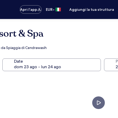
•
Apri l’app
EUR
Aggiungi la tua struttura
sort & Spa
no da Spiaggia di Cendrawasih
Date
P