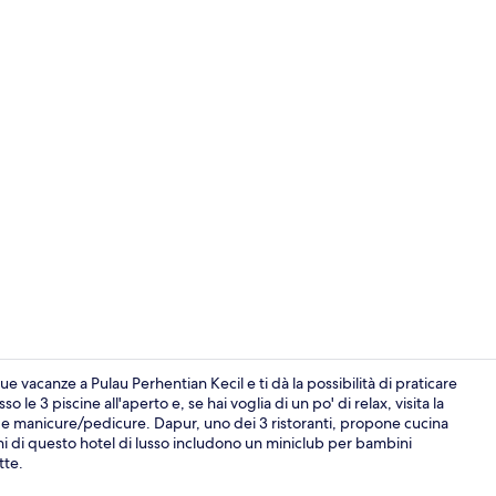
Video influen
e vacanze a Pulau Perhentian Kecil e ti dà la possibilità di praticare
o le 3 piscine all'aperto e, se hai voglia di un po' di relax, visita la
a e manicure/pedicure. Dapur, uno dei 3 ristoranti, propone cucina
Vista dalla 
ioni di questo hotel di lusso includono un miniclub per bambini
tte.