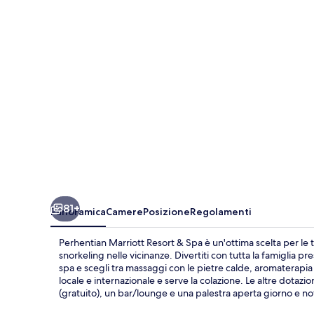
&
Spa
81+
Panoramica
Camere
Posizione
Regolamenti
Perhentian Marriott Resort & Spa è un'ottima scelta per le tu
snorkeling nelle vicinanze. Divertiti con tutta la famiglia press
spa e scegli tra massaggi con le pietre calde, aromaterapi
locale e internazionale e serve la colazione. Le altre dotaz
(gratuito), un bar/lounge e una palestra aperta giorno e no