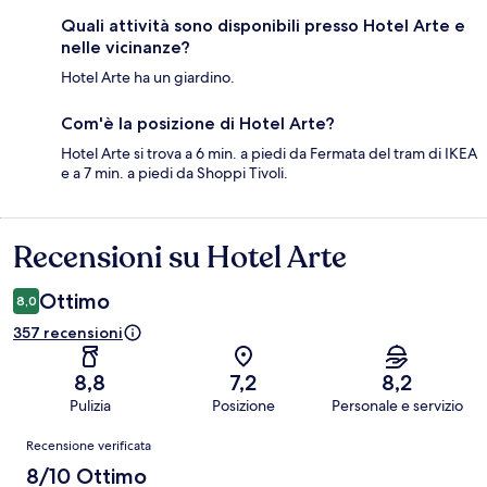
Quali attività sono disponibili presso Hotel Arte e
nelle vicinanze?
Hotel Arte ha un giardino.
Com'è la posizione di Hotel Arte?
Hotel Arte si trova a 6 min. a piedi da Fermata del tram di IKEA
e a 7 min. a piedi da Shoppi Tivoli.
Recensioni su Hotel Arte
Recensioni
Ottimo
8,0
357 recensioni
8,8
7,2
8,2
Pulizia
Posizione
Personale e servizio
Recensioni
Recensione verificata
8/10 Ottimo