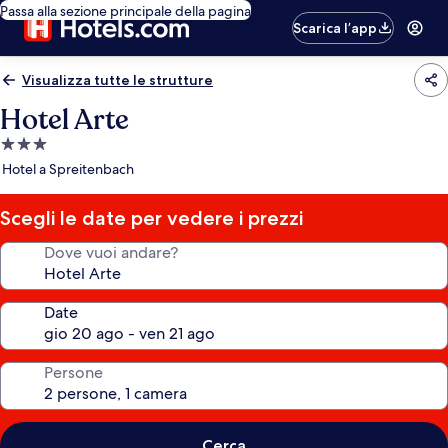
Passa alla sezione principale della pagina
Scarica l’app
Visualizza tutte le strutture
Hotel Arte
Struttura
a
Hotel a Spreitenbach
3.0
stelle
Scegli le date per vedere i prezzi
Dove vuoi andare?
Date
Persone
Cerca