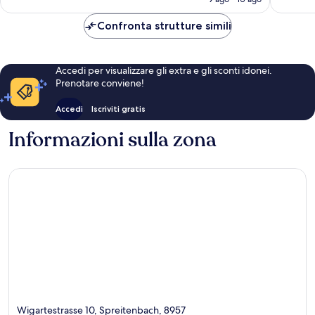
recensioni
recensio
è
108 €
Confronta strutture simili
Accedi per visualizzare gli extra e gli sconti idonei.
Prenotare conviene!
Accedi
Iscriviti gratis
Informazioni sulla zona
Wigartestrasse 10, Spreitenbach, 8957