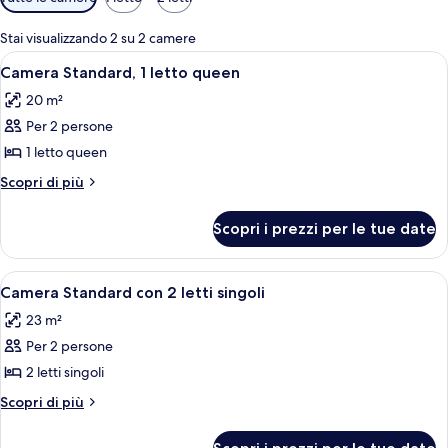
disponibili
per
Stai visualizzando 2 su 2 camere
le
Apri
Una camera d'albergo con un letto, una
4
Camera Standard, 1 letto queen
camere
tutte
20 m²
le
Per 2 persone
foto
per
1 letto queen
Camera
Altri
Scopri di più
Standard,
dettagli
per
1
Scopri i prezzi per le tue date
Camera
letto
Standard,
queen
1
Apri
Biancheria da letto ipoallergenica, min
8
letto
Camera Standard con 2 letti singoli
tutte
queen
23 m²
le
Per 2 persone
foto
per
2 letti singoli
Camera
Altri
Scopri di più
Standard
dettagli
per
con