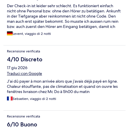
Der Check-in ist leider sehr schlecht. Es funktioniert einfach
nicht ohne Personal bzw. ohne den Hörer zu betätigen. Ankunft
in der Tiefgarage aber reinkommen ist nicht ohne Code. Den
man auch erst später bekommt. So musste ich aussen rum rein
bzw. auch zuerst den Hörer am Eingang betätigen, damit ich
den Code zum reinkommen bekomme. Check-in funktioniert
Levent, viaggio di 2 notti
nicht, ich solle zahlen obwohl schon im voraus bezahlt. Anruf nur
am Telefon am PC möglich. Der nette MA hat sich darum
gekümmert, dann konnte man aufs Zimmer. Zimmer ganz ok,
Recensione verificata
aber extrem warm wie in einer Sauna. Da bringt auch der
Ventilator nichts. Statt Dusche gibt es ein Bad!? Irgendjemand
4/10 Discreto
hat auch noch den Ablaufstopfen so runter gedrückt am
17 giu 2026
Waschbecken, so das man jemanden rufen musste; der nicht
kam. Auch am nächsten Tag der Putzkraft mitgeteilt. Aber es
Traduci con Google
kam trotzdem keiner. Mussten uns das Gesicht/Hände am Bad
J’ai dû payer à mon arrivée alors que j’avais déjà payé en ligne.
waschen bzw. Zähne putzen. Auch hat jemand den
Chaleur étouffante, pas de climatisation et quand on ouvre les
Zahlenschloss am Tresor abgesperrt; gut, haben wir nicht
fenêtres livraison chez Mc Do à 5h00 du matin
gebraucht aber trotzdem. Das einzige was gut war, ist die Lage.
McDonalds direkt vor der Tür. Shoppincenter & Ikea (zum Essen)
Sebastien, viaggio di 2 notti
fußläufig erreichbar. Das war es auch schon. Das nächste mal
zahle ich lieber etwas drauf und habe eine Klimaanlage und
jemanden an der Rezeption. PS: Da andere Zimmer voll waren,
Recensione verificata
konnte man mich nicht umbuchen in ein anderes Zimmer. Von
6/10 Buono
unserer Seite aus ist dieses Hotel nicht wirklich empfehlenswert.