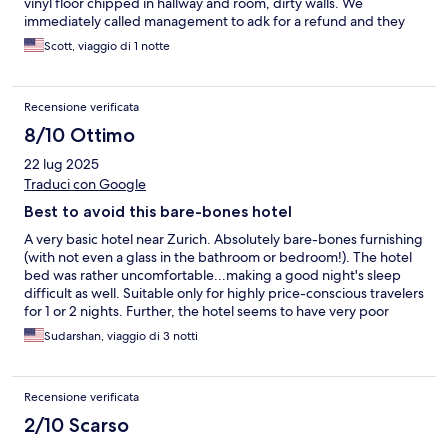
vinyl floor chipped in hallway and room, dirty walls. We
immediately called management to adk for a refund and they
refused. We left and found another motel down the road.
Scott, viaggio di 1 notte
Travelers beware!
Recensione verificata
8/10 Ottimo
22 lug 2025
Traduci con Google
Best to avoid this bare-bones hotel
A very basic hotel near Zurich. Absolutely bare-bones furnishing
(with not even a glass in the bathroom or bedroom!). The hotel
bed was rather uncomfortable...making a good night's sleep
difficult as well. Suitable only for highly price-conscious travelers
for 1 or 2 nights. Further, the hotel seems to have very poor
systems. At every step of check-in and check-out, they wanted
Sudarshan, viaggio di 3 notti
me to pay City tax extra, which had already been paid at the
time of booking. I had to call their Helpline every time to explain
and then they would let me proceed.
Recensione verificata
2/10 Scarso