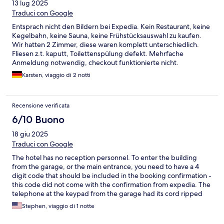
13 lug 2025
Traduci con Google
Entsprach nicht den Bildern bei Expedia. Kein Restaurant, keine
Kegelbahn, keine Sauna, keine Frühstücksauswahl zu kaufen.
Wir hatten 2 Zimmer, diese waren komplett unterschiedlich.
Fliesen z.t. kaputt, Toilettenspülung defekt. Mehrfache
Anmeldung notwendig, checkout funktionierte nicht.
Insgesamt nicht zu empfehlen.
Karsten, viaggio di 2 notti
Recensione verificata
6/10 Buono
18 giu 2025
Traduci con Google
The hotel has no reception personnel. To enter the building
from the garage, or the main entrance, you need to have a 4
digit code that should be included in the booking confirmation -
this code did not come with the confirmation from expedia. The
telephone at the keypad from the garage had its cord ripped
out of the wall, so it was not usuable to gain entry. Once inside,
Stephen, viaggio di 1 notte
you had to check-in at a terminal that required the booking
code. The expedia booking code did not work. All personal