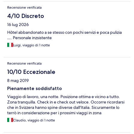
information entered at time of booking had to be re-entered in
Recensione verificata
order to prepare a key. Check-out at the terminal did not
function. Aside from all of these difficulties, the room was ok.
4/10 Discreto
very basic, but comfortable bed, and good functioning shower.
16 lug 2026
Hôtel abbandonato a se stesso con pochi servizi e poca pulizia
…. Personale inzsistente
Luigi, viaggio di 1 notte
Recensione verificata
10/10 Eccezionale
8 mag 2019
Pienamente soddisfatto
Viaggio di lavoro, una notte. Posizione ottima e vicino a tutto.
Zona tranquilla. Check in e check out veloce. Occorre ricordarsi
che in Svizzera hanno spine diverse dall'Italia. Sicuramente lo
terrò in considerazione per i prossimi viaggi in zona
Claudio, viaggio di 1 notte