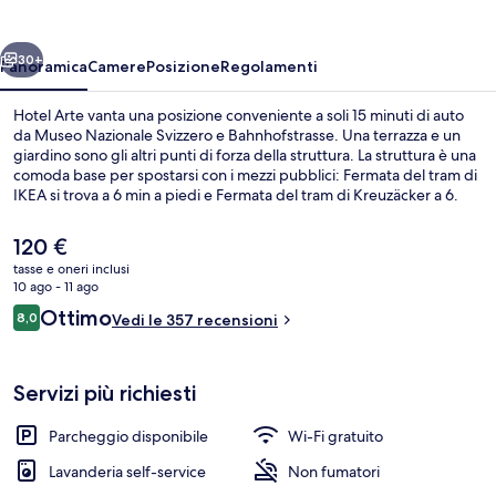
ietro
Avanti
30+
Panoramica
Camere
Posizione
Regolamenti
Hotel Arte vanta una posizione conveniente a soli 15 minuti di auto
da Museo Nazionale Svizzero e Bahnhofstrasse. Una terrazza e un
giardino sono gli altri punti di forza della struttura. La struttura è una
comoda base per spostarsi con i mezzi pubblici: Fermata del tram di
IKEA si trova a 6 min a piedi e Fermata del tram di Kreuzäcker a 6.
Il
120 €
prezzo
tasse e oneri inclusi
attuale
10 ago - 11 ago
Esterni
è
Recensioni
Ottimo
8,0
Vedi le 357 recensioni
120 €
8,0 su 10
Servizi più richiesti
Parcheggio disponibile
Wi-Fi gratuito
Lavanderia self-service
Non fumatori