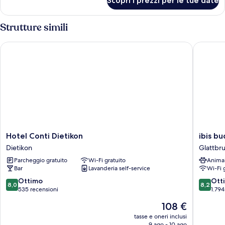
Scopri i prezzi per le tue date
Camera
2
Standard
letti
con
Strutture simili
singoli
2
letti
Hotel Conti Dietikon
ibis bud
singoli
Hotel
ibis
Hotel Conti Dietikon
ibis b
Conti
budget
Dietikon
Glattbr
Dietikon
Zurich
Parcheggio gratuito
Wi-Fi gratuito
Anima
Dietikon
Airport
Bar
Lavanderia self-service
Wi-Fi 
Glattbr
8.0
8.2
Ottimo
Ott
8,0
8,2
su
su
535 recensioni
1.794
10,
10,
Il
108 €
Ottimo,
Ottimo,
prezzo
535
1.794
tasse e oneri inclusi
attuale
9 ago - 10 ago