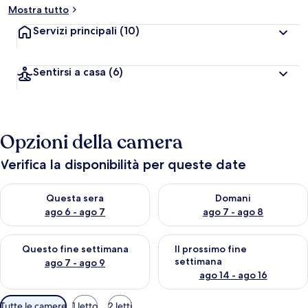
Mostra tutto
Servizi principali
(10)
Sentirsi a casa
(6)
Opzioni della camera
Verifica la disponibilità per queste date
Verifica la disponibilità per questa sera, ago 6 - ago 7
Verifica la disponibilità per d
Questa sera
Domani
ago 6 - ago 7
ago 7 - ago 8
Verifica la disponibilità per questo fine settimana, ago 7 - ago
Verifica la disponibilità per il
Questo fine settimana
Il prossimo fine
settimana
ago 7 - ago 9
ago 14 - ago 16
Filtri
Tutte le camere
1 letto
2 letti