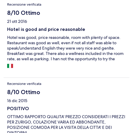
Recensione verificata
8/10 Ottimo
21 ott 2016
Hotel is good and price reasonable
Hotel was good, price reasonable, room with plenty of space.
Restaurant was good as well, even if not all staff was able to
speak/understand English they were very nice and genlte.
Breakfast was great. There also a wellness included in the room
rate, as well as parking. I han not the opportunity to try the
wellness center... next time, since I'll come back. Only thing
should be improved in the bed: matress with springs and not
very good...
Recensione verificata
8/10 Ottimo
16 dic 2015
POSITIVO
OTTIMO RAPPORTO QUALITA' PREZZO CONSIDERATI I PREZZI
PER ZURIGO, COLAZIONE VARIA ED ABBONDANTE,
POSIZIONE COMODA PER LA VISITA DELLA CITTA' E DEI
DINTORNI