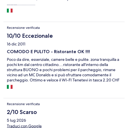
………................
Recensione verificata
10/10 Eccezionale
16 dic 2011
COMODO E PULITO - Ristorante OK !!!!
Poco da dire, essenziale, camere belle e pulite. zona tranquilla a
pochi km dal centro cittadino....ristorante all'interno della
struttura BUONO e pochi problemi per il parcheggio, rimane
vicino ad un MC Donalds e si può sfruttare comodamente il
parcheggio. Ottimo e veloce il WI-FI Tenetevi in tasca 2.20 CHF
per la tassa di soggiorno da pagare in LOCO... altrimenti Vi
ladrano con il pagamento in Euro. Cmq consigliato !!!
Recensione verificata
2/10 Scarso
5 lug 2026
Traduci con Google