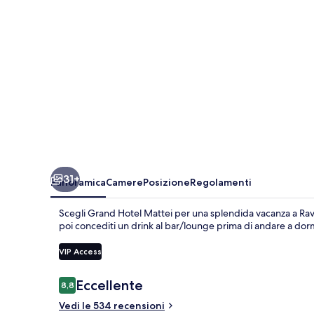
31+
Panoramica
Camere
Posizione
Regolamenti
Scegli Grand Hotel Mattei per una splendida vacanza a Rav
poi concediti un drink al bar/lounge prima di andare a dormi
VIP Access
Recensioni
Eccellente
8,8
8,8 su 10
Vedi le 534 recensioni