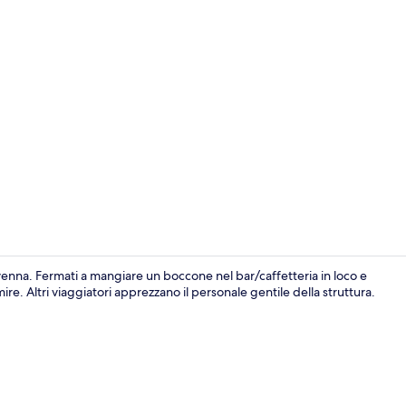
Suite Junior
enna. Fermati a mangiare un boccone nel bar/caffetteria in loco e
re. Altri viaggiatori apprezzano il personale gentile della struttura.
TV LED 26 poll