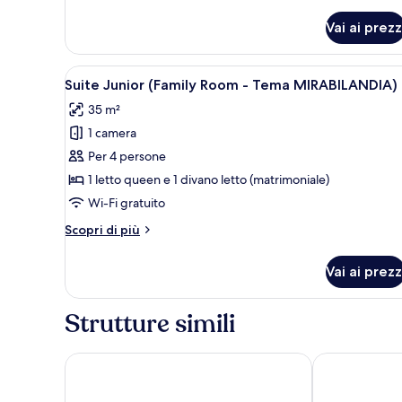
Doppia
Classic
Vai ai prezz
uso
singolo
Apri
Una camera da letto con un le
4
Suite Junior (Family Room - Tema MIRABILANDIA)
tutte
35 m²
le
1 camera
foto
per
Per 4 persone
Suite
1 letto queen e 1 divano letto (matrimoniale)
Junior
Wi-Fi gratuito
(Family
Altri
Scopri di più
Room
dettagli
-
per
Vai ai prezz
Suite
Tema
Junior
MIRABILANDIA)
(Family
Strutture simili
Room
-
Tema
Astoria
NH Ravenna
MIRABILANDIA)