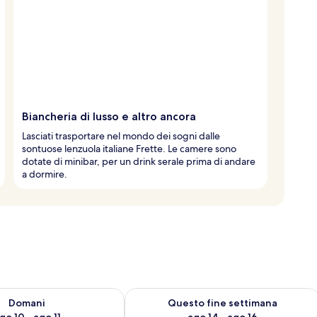
Biancheria di lusso e altro ancora
Lasciati trasportare nel mondo dei sogni dalle
sontuose lenzuola italiane Frette. Le camere sono
dotate di minibar, per un drink serale prima di andare
a dormire.
 10
sponibilità per domani, ago 10 - ago 11
Verifica la disponibilità per questo fi
Domani
Questo fine settimana
go 10 - ago 11
ago 14 - ago 16