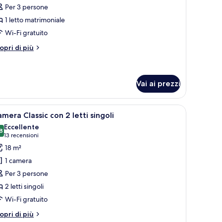
er
Per 3 persone
oppia
1 letto matrimoniale
assic
Wi-Fi gratuito
tri
opri di più
ttagli
r
ppia
assic
Vai ai prezzi
divano bianco, un tavolo da pranzo con sedie, una TV a parete e un minibar
pri
Una camera d'albergo con due letti, una scri
4
mera Classic con 2 letti singoli
utte
Eccellente
8
8,8 su 10
(13
13 recensioni
oto
recensioni)
18 m²
er
1 camera
amera
Per 3 persone
assic
2 letti singoli
on
Wi-Fi gratuito
tti
tri
opri di più