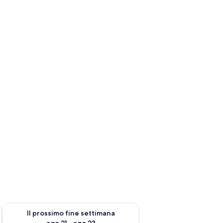
ne settimana, ago 14 - ago 16
Verifica la disponibilità per il prossimo fine settimana, ago 21
Il prossimo fine settimana
ago 21 - ago 23