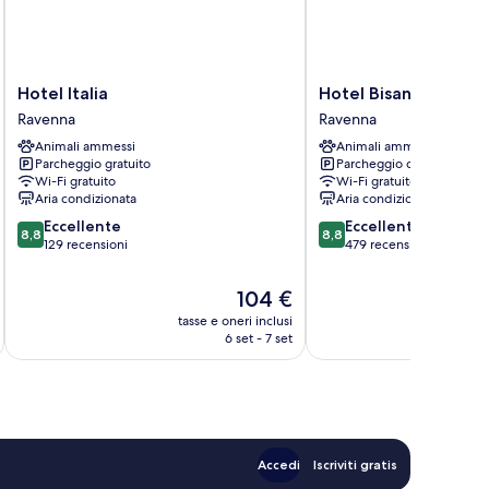
Hotel
Hotel
Hotel Italia
Hotel Bisanzio
Italia
Bisanzio
Ravenna
Ravenna
Ravenna
Ravenna
Animali ammessi
Animali ammessi
Parcheggio gratuito
Parcheggio disponibile
Wi-Fi gratuito
Wi-Fi gratuito
Aria condizionata
Aria condizionata
8.8
8.8
Eccellente
Eccellente
8,8
8,8
su
su
129 recensioni
479 recensioni
10,
10,
Eccellente,
Eccellente,
Il
104 €
129
479
prezzo
tasse e oneri inclusi
t
recensioni
recensioni
attuale
6 set - 7 set
è
104 €
Accedi
Iscriviti gratis