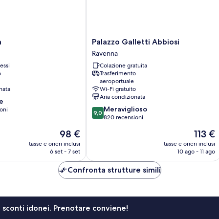
Palazzo
a
Palazzo Galletti Abbiosi
Galletti
Ravenna
Abbiosi
essi
Colazione gratuita
Ravenna
o
Trasferimento
aeroportuale
nata
Wi-Fi gratuito
Aria condizionata
e
9.0
Meraviglioso
oni
9,0
su
820 recensioni
10,
Il
Il
98 €
113 €
Meraviglioso,
prezzo
prezzo
820
tasse e oneri inclusi
tasse e oneri inclusi
attuale
attuale
6 set - 7 set
10 ago - 11 ago
recensioni
è
è
98 €
113 €
Confronta strutture simili
li sconti idonei. Prenotare conviene!