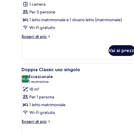
per
1 camera
Suite
Per 3 persone
1 letto matrimoniale e 1 divano letto (matrimoniale)
Wi-Fi gratuito
Altri
Scopri di più
dettagli
per
Vai ai prezz
Suite
Apri
Una camera d'albergo con un let
4
Doppia Classic uso singolo
tutte
Eccezionale
le
10,0
10,0 su 10
(1
1 recensione
foto
recensione)
18 m²
per
Per 1 persona
Doppia
1 letto matrimoniale
Classic
Wi-Fi gratuito
uso
singolo
Altri
Scopri di più
dettagli
per