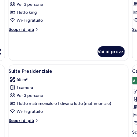
per
p
Per 3 persone
Suite
D
1 letto king
Junior
Cl
Wi-Fi gratuito
Altri
Al
Scopri di più
Sc
dettagli
de
per
pe
Suite
Do
Junior
Cl
i
Vai ai prezzi
to, una scrivania, una sedia, una televisione e un tavolino.
Apri
Una camera d'albergo moderna con un 
A
6
Suite Presidenziale
Ca
tutte
t
65 m²
le
le
8,
1 camera
foto
f
per
p
Per 3 persone
Suite
C
1 letto matrimoniale e 1 divano letto (matrimoniale)
Presidenziale
Cl
Wi-Fi gratuito
c
Altri
Scopri di più
2
dettagli
le
per
Al
Sc
Suite