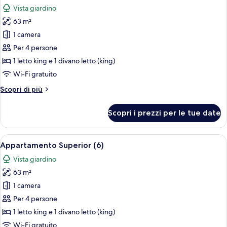
tutte
Vista giardino
le
63 m²
foto
per
1 camera
Appartamento
Per 4 persone
Superior
1 letto king e 1 divano letto (king)
(5)
Wi-Fi gratuito
Altri
Scopri di più
dettagli
per
Scopri i prezzi per le tue date
Appartamento
Superior
(5)
Apri
Un soggiorno moderno con angolo pran
8
Appartamento Superior (6)
tutte
Vista giardino
le
63 m²
foto
per
1 camera
Appartamento
Per 4 persone
Superior
1 letto king e 1 divano letto (king)
(6)
Wi-Fi gratuito