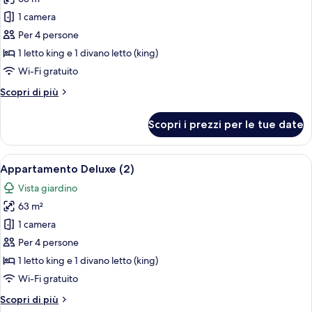
foto
per
1 camera
Appartamento
Per 4 persone
Deluxe
1 letto king e 1 divano letto (king)
(1)
Wi-Fi gratuito
Altri
Scopri di più
dettagli
per
Scopri i prezzi per le tue date
Appartamento
Deluxe
(1)
Apri
Un soggiorno moderno con un divano gri
8
Appartamento Deluxe (2)
tutte
Vista giardino
le
63 m²
foto
per
1 camera
Appartamento
Per 4 persone
Deluxe
1 letto king e 1 divano letto (king)
(2)
Wi-Fi gratuito
Altri
Scopri di più
dettagli