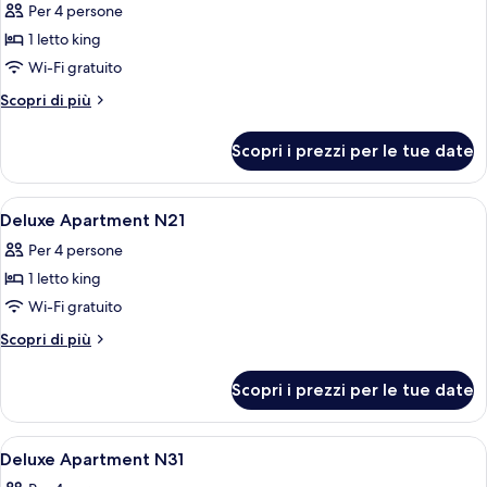
Per 4 persone
le
1 letto king
foto
per
Wi-Fi gratuito
Deluxe
Altri
Scopri di più
Apartment
dettagli
per
N11
Scopri i prezzi per le tue date
Deluxe
Apartment
N11
Apri
1 camera, biancheria da letto di alta q
7
Deluxe Apartment N21
tutte
Per 4 persone
le
1 letto king
foto
per
Wi-Fi gratuito
Deluxe
Altri
Scopri di più
Apartment
dettagli
per
N21
Scopri i prezzi per le tue date
Deluxe
Apartment
N21
Apri
1 camera, biancheria da letto di alta q
7
Deluxe Apartment N31
tutte