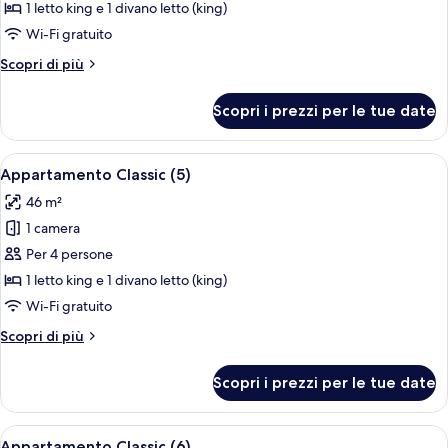
Appartamento
1 letto king e 1 divano letto (king)
Classic
Wi-Fi gratuito
(4)
Altri
Scopri di più
dettagli
per
Scopri i prezzi per le tue date
Appartamento
Classic
(4)
Apri
Un'area pranzo moderna con un tavolo 
6
Appartamento Classic (5)
tutte
46 m²
le
1 camera
foto
per
Per 4 persone
Appartamento
1 letto king e 1 divano letto (king)
Classic
Wi-Fi gratuito
(5)
Altri
Scopri di più
dettagli
per
Scopri i prezzi per le tue date
Appartamento
Classic
(5)
Apri
Un'area pranzo moderna con un tavolo 
6
Appartamento Classic (6)