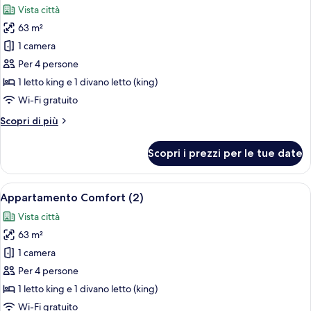
Vista città
le
63 m²
foto
per
1 camera
Appartamento
Per 4 persone
Comfort
1 letto king e 1 divano letto (king)
(1)
Wi-Fi gratuito
Altri
Scopri di più
dettagli
per
Scopri i prezzi per le tue date
Appartamento
Comfort
(1)
Apri
Frigorifero, microonde, forno, piano 
6
Appartamento Comfort (2)
tutte
Vista città
le
63 m²
foto
per
1 camera
Appartamento
Per 4 persone
Comfort
1 letto king e 1 divano letto (king)
(2)
Wi-Fi gratuito