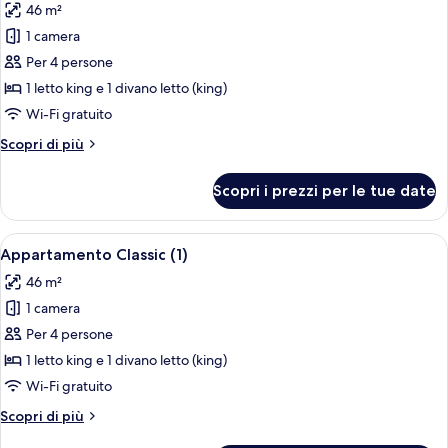
46 m²
le
1 camera
foto
per
Per 4 persone
Appartamento
1 letto king e 1 divano letto (king)
Classic
Wi-Fi gratuito
(2)
Altri
Scopri di più
dettagli
per
Scopri i prezzi per le tue date
Appartamento
Classic
(2)
Apri
Un'area pranzo moderna con un tavolo 
6
Appartamento Classic (1)
tutte
46 m²
le
1 camera
foto
per
Per 4 persone
Appartamento
1 letto king e 1 divano letto (king)
Classic
Wi-Fi gratuito
(1)
Altri
Scopri di più
dettagli