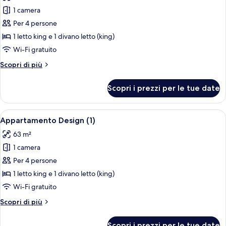
per
1 camera
Appartamento
Per 4 persone
Deluxe
1 letto king e 1 divano letto (king)
(7)
Wi-Fi gratuito
Altri
Scopri di più
dettagli
per
Scopri i prezzi per le tue date
Appartamento
Deluxe
(7)
Apri
Terrazza/patio
7
Appartamento Design (1)
tutte
63 m²
le
1 camera
foto
per
Per 4 persone
Appartamento
1 letto king e 1 divano letto (king)
Design
Wi-Fi gratuito
(1)
Altri
Scopri di più
dettagli
per
Scopri i prezzi per le tue date