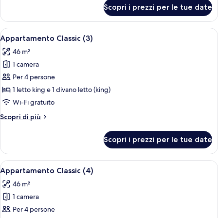
per
Scopri i prezzi per le tue date
Appartamento
Classic
(1)
Apri
Un'area pranzo moderna con un tavolo 
6
Appartamento Classic (3)
tutte
46 m²
le
1 camera
foto
per
Per 4 persone
Appartamento
1 letto king e 1 divano letto (king)
Classic
Wi-Fi gratuito
(3)
Altri
Scopri di più
dettagli
per
Scopri i prezzi per le tue date
Appartamento
Classic
(3)
Apri
Un'area pranzo moderna con un tavolo 
6
Appartamento Classic (4)
tutte
46 m²
le
1 camera
foto
per
Per 4 persone