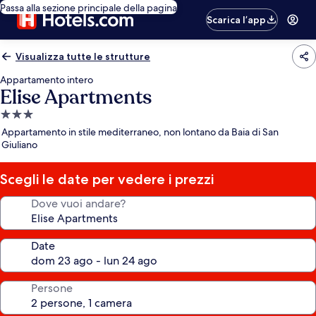
Passa alla sezione principale della pagina
Scarica l’app
Visualizza tutte le strutture
Appartamento intero
Elise Apartments
Struttura
a
Appartamento in stile mediterraneo, non lontano da Baia di San
3.0
Giuliano
stelle
Scegli le date per vedere i prezzi
Dove vuoi andare?
Date
Persone