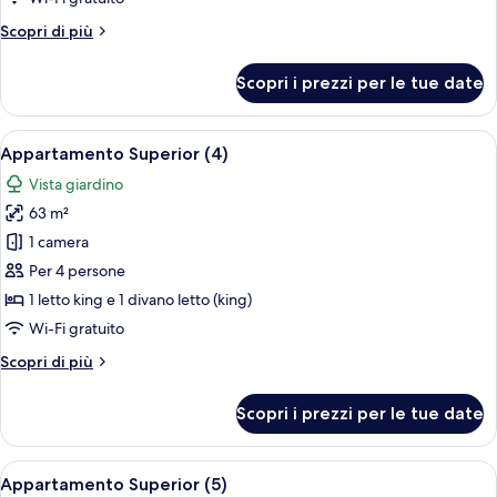
Altri
Scopri di più
dettagli
per
Scopri i prezzi per le tue date
Appartamento
Superior
(3)
Apri
Un soggiorno moderno con angolo pran
8
Appartamento Superior (4)
tutte
Vista giardino
le
63 m²
foto
per
1 camera
Appartamento
Per 4 persone
Superior
1 letto king e 1 divano letto (king)
(4)
Wi-Fi gratuito
Altri
Scopri di più
dettagli
per
Scopri i prezzi per le tue date
Appartamento
Superior
(4)
Apri
Un soggiorno moderno con angolo pran
8
Appartamento Superior (5)