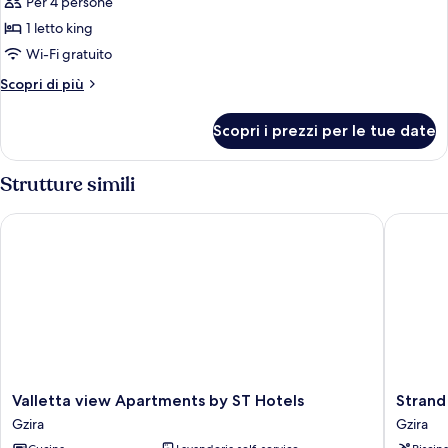
Per 4 persone
le
1 letto king
foto
per
Wi-Fi gratuito
Deluxe
Altri
Scopri di più
Apartment
dettagli
per
N31
Scopri i prezzi per le tue date
Deluxe
Apartment
N31
Strutture simili
Valletta view Apartments by ST Hotels
Strand S
Valletta
Strand
Valletta view Apartments by ST Hotels
Strand
view
Suites
Gzira
Gzira
Apartments
By