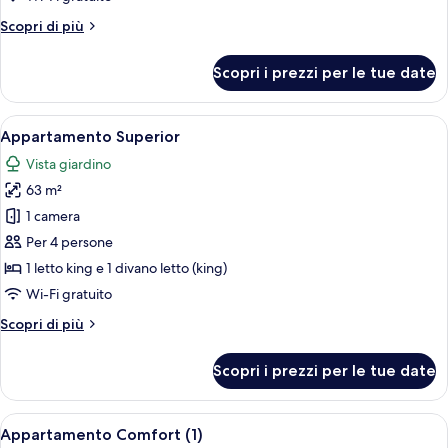
Altri
Scopri di più
dettagli
per
Scopri i prezzi per le tue date
Appartamento
Superior
(6)
Apri
Un soggiorno moderno con angolo pran
8
Appartamento Superior
tutte
Vista giardino
le
63 m²
foto
per
1 camera
Appartamento
Per 4 persone
Superior
1 letto king e 1 divano letto (king)
Wi-Fi gratuito
Altri
Scopri di più
dettagli
per
Scopri i prezzi per le tue date
Appartamento
Superior
Apri
Frigorifero, microonde, forno, piano 
7
Appartamento Comfort (1)
tutte