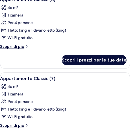
tutte
46 m²
le
1 camera
foto
per
Per 4 persone
Appartamento
1 letto king e 1 divano letto (king)
Classic
Wi-Fi gratuito
(6)
Altri
Scopri di più
dettagli
per
Scopri i prezzi per le tue date
Appartamento
Classic
(6)
Apri
Un'area pranzo moderna con un tavolo 
6
Appartamento Classic (7)
tutte
46 m²
le
1 camera
foto
per
Per 4 persone
Appartamento
1 letto king e 1 divano letto (king)
Classic
Wi-Fi gratuito
(7)
Altri
Scopri di più