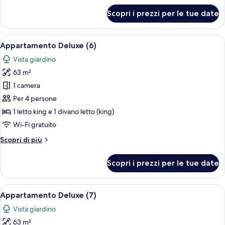
per
Scopri i prezzi per le tue date
Appartamento
Deluxe
(5)
Apri
Un soggiorno moderno con un divano gri
8
Appartamento Deluxe (6)
tutte
Vista giardino
le
63 m²
foto
per
1 camera
Appartamento
Per 4 persone
Deluxe
1 letto king e 1 divano letto (king)
(6)
Wi-Fi gratuito
Altri
Scopri di più
dettagli
per
Scopri i prezzi per le tue date
Appartamento
Deluxe
(6)
Apri
Un soggiorno moderno con un divano gri
8
Appartamento Deluxe (7)
tutte
Vista giardino
le
63 m²
foto