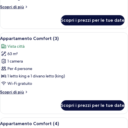
Altri
Scopri di più
dettagli
per
Scopri i prezzi per le tue date
Appartamento
Comfort
(2)
Apri
Frigorifero, microonde, forno, piano 
7
Appartamento Comfort (3)
tutte
Vista città
le
63 m²
foto
per
1 camera
Appartamento
Per 4 persone
Comfort
1 letto king e 1 divano letto (king)
(3)
Wi-Fi gratuito
Altri
Scopri di più
dettagli
per
Scopri i prezzi per le tue date
Appartamento
Comfort
(3)
Apri
Frigorifero, microonde, forno, piano 
7
Appartamento Comfort (4)
tutte