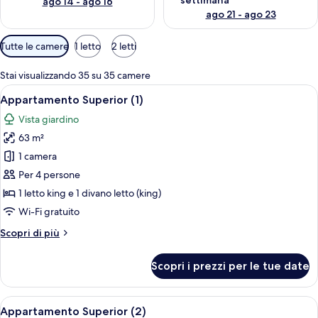
settimana
ago 14 - ago 16
ago 21 - ago 23
Filtri
Tutte le camere
1 letto
2 letti
disponibili
per
Stai visualizzando 35 su 35 camere
le
Apri
Un soggiorno moderno con angolo pran
8
Appartamento Superior (1)
camere
tutte
Vista giardino
le
63 m²
foto
per
1 camera
Appartamento
Per 4 persone
Superior
1 letto king e 1 divano letto (king)
(1)
Wi-Fi gratuito
Altri
Scopri di più
dettagli
per
Scopri i prezzi per le tue date
Appartamento
Superior
(1)
Apri
Un soggiorno moderno con angolo pran
8
Appartamento Superior (2)