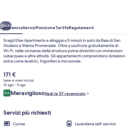
ietro
Avanti
47+
Panoramica
Servizi
Posizione
Tariffe
Regolamenti
Scegli Elise Apartments e alloggia a 5 minuti in auto da Baia di San
Giuliano e Sliema Promenade. Oltre a usufruire gratuitamente di
Wi-Fi, nelle vicinanze della struttura potrai divertirti con immersioni
subacquee e altre attività. Gli appartamenti comprendono dotazioni
extra come lavatrici, frigoriferi e microonde.
Il
171 €
prezzo
tasse e oneri inclusi
attuale
10 ago - 11 ago
Terrazza/patio
è
Recensioni
Meraviglioso
9,0
Vedi le 37 recensioni
171 €
9,0 su 10
Servizi più richiesti
Cucina
Lavanderia self-service