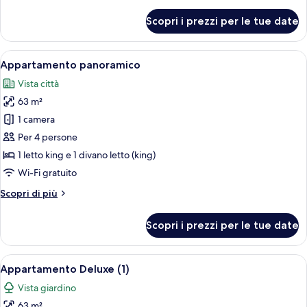
dettagli
per
Scopri i prezzi per le tue date
Appartamento
Classic
(7)
Apri
Una terrazza sul tetto con tavolo e sedi
8
Appartamento panoramico
tutte
Vista città
le
63 m²
foto
per
1 camera
Appartamento
Per 4 persone
panoramico
1 letto king e 1 divano letto (king)
Wi-Fi gratuito
Altri
Scopri di più
dettagli
per
Scopri i prezzi per le tue date
Appartamento
panoramico
Apri
Un soggiorno moderno con un divano gri
8
Appartamento Deluxe (1)
tutte
Vista giardino
le
63 m²