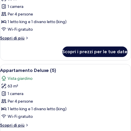
foto
per
1 camera
Appartamento
Per 4 persone
Deluxe
1 letto king e 1 divano letto (king)
(4)
Wi-Fi gratuito
Altri
Scopri di più
dettagli
per
Scopri i prezzi per le tue date
Appartamento
Deluxe
(4)
Apri
Un soggiorno moderno con un divano gri
8
Appartamento Deluxe (5)
tutte
Vista giardino
le
63 m²
foto
per
1 camera
Appartamento
Per 4 persone
Deluxe
1 letto king e 1 divano letto (king)
(5)
Wi-Fi gratuito
Altri
Scopri di più
dettagli