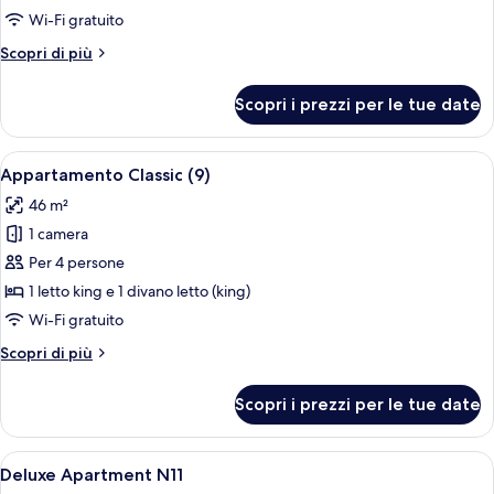
Classic
Wi-Fi gratuito
(8)
Altri
Scopri di più
dettagli
per
Scopri i prezzi per le tue date
Appartamento
Classic
(8)
Apri
Un'area pranzo moderna con un tavolo 
6
Appartamento Classic (9)
tutte
46 m²
le
1 camera
foto
per
Per 4 persone
Appartamento
1 letto king e 1 divano letto (king)
Classic
Wi-Fi gratuito
(9)
Altri
Scopri di più
dettagli
per
Scopri i prezzi per le tue date
Appartamento
Classic
(9)
Apri
1 camera, biancheria da letto di alta q
7
Deluxe Apartment N11
tutte