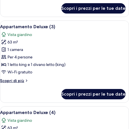
per
Scopri i prezzi per le tue date
Appartamento
Deluxe
(2)
Apri
Un soggiorno moderno con un divano gri
8
Appartamento Deluxe (3)
tutte
Vista giardino
le
63 m²
foto
per
1 camera
Appartamento
Per 4 persone
Deluxe
1 letto king e 1 divano letto (king)
(3)
Wi-Fi gratuito
Altri
Scopri di più
dettagli
per
Scopri i prezzi per le tue date
Appartamento
Deluxe
(3)
Apri
Un soggiorno moderno con un divano gri
8
Appartamento Deluxe (4)
tutte
Vista giardino
le
63 m²