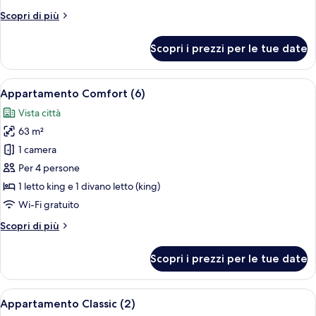
Altri
Scopri di più
dettagli
per
Scopri i prezzi per le tue date
Appartamento
Comfort
(5)
Apri
Frigorifero, microonde, forno, piano 
7
Appartamento Comfort (6)
tutte
Vista città
le
63 m²
foto
per
1 camera
Appartamento
Per 4 persone
Comfort
1 letto king e 1 divano letto (king)
(6)
Wi-Fi gratuito
Altri
Scopri di più
dettagli
per
Scopri i prezzi per le tue date
Appartamento
Comfort
(6)
Apri
Un'area pranzo moderna con un tavolo 
6
Appartamento Classic (2)
tutte