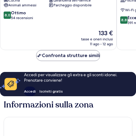
Cucina
Lavanderia self-service
Piscin
by
Neu
Animali ammessi
Parcheggio disponibile
ST
Collecti
Wi-Fi 
Hotels
Gzira
8.0
Ottimo
8,0
8.8
Gzira
Ecc
su
54 recensioni
8,8
su
391 r
10,
10,
Ottimo,
Il
133 €
Eccellen
54
prezzo
391
tasse e oneri inclusi
recensioni
attuale
11 ago - 12 ago
recensio
è
133 €
Confronta strutture simili
Accedi per visualizzare gli extra e gli sconti idonei.
Prenotare conviene!
Accedi
Iscriviti gratis
Informazioni sulla zona