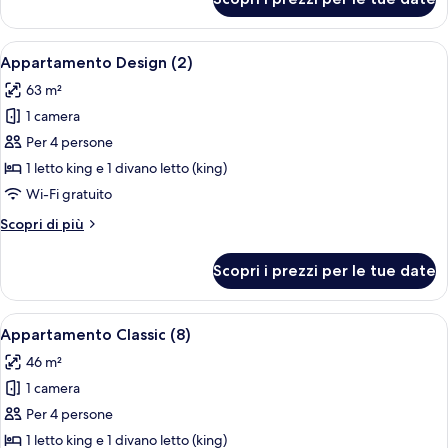
Appartamento
Design
(1)
Apri
Terrazza/patio
7
Appartamento Design (2)
tutte
63 m²
le
1 camera
foto
per
Per 4 persone
Appartamento
1 letto king e 1 divano letto (king)
Design
Wi-Fi gratuito
(2)
Altri
Scopri di più
dettagli
per
Scopri i prezzi per le tue date
Appartamento
Design
(2)
Apri
Un'area pranzo moderna con un tavolo 
6
Appartamento Classic (8)
tutte
46 m²
le
1 camera
foto
per
Per 4 persone
Appartamento
1 letto king e 1 divano letto (king)