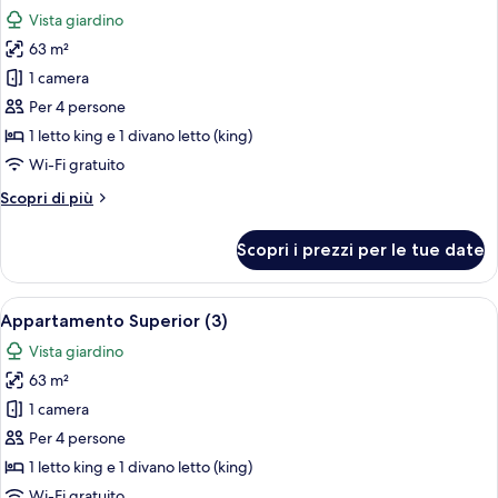
tutte
Vista giardino
le
63 m²
foto
per
1 camera
Appartamento
Per 4 persone
Superior
1 letto king e 1 divano letto (king)
(2)
Wi-Fi gratuito
Altri
Scopri di più
dettagli
per
Scopri i prezzi per le tue date
Appartamento
Superior
(2)
Apri
Un soggiorno moderno con angolo pran
8
Appartamento Superior (3)
tutte
Vista giardino
le
63 m²
foto
per
1 camera
Appartamento
Per 4 persone
Superior
1 letto king e 1 divano letto (king)
(3)
Wi-Fi gratuito