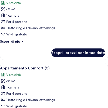
Vista città
le
63 m²
foto
per
1 camera
Appartamento
Per 4 persone
Comfort
1 letto king e 1 divano letto (king)
(4)
Wi-Fi gratuito
Altri
Scopri di più
dettagli
per
Scopri i prezzi per le tue date
Appartamento
Comfort
(4)
Apri
Frigorifero, microonde, forno, piano 
7
Appartamento Comfort (5)
tutte
Vista città
le
63 m²
foto
per
1 camera
Appartamento
Per 4 persone
Comfort
1 letto king e 1 divano letto (king)
(5)
Wi-Fi gratuito