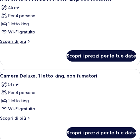
tutte
king,
46 m²
non
le
fumatori
Per 4 persone
foto
per
1 letto king
Monolocale
Wi-Fi gratuito
Premium,
Altri
Scopri di più
1
dettagli
letto
per
Scopri i prezzi per le tue date
Monolocale
king,
Premium,
non
1
Apri
Una camera d'albergo con un tavolo di
fumatori
9
letto
Camera Deluxe, 1 letto king, non fumatori
tutte
king,
51 m²
non
le
fumatori
Per 4 persone
foto
per
1 letto king
Camera
Wi-Fi gratuito
Deluxe,
Altri
Scopri di più
1
dettagli
letto
per
Scopri i prezzi per le tue date
Camera
king,