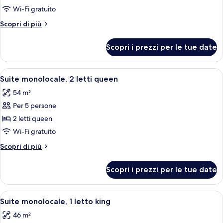
Suite,
Wi-Fi gratuito
1
Altri
Scopri di più
letto
dettagli
king
per
Scopri i prezzi per le tue date
Suite,
1
letto
Apri
Una camera d'albergo con due letti, 
12
king
Suite monolocale, 2 letti queen
tutte
54 m²
le
Per 5 persone
foto
per
2 letti queen
Suite
Wi-Fi gratuito
monolocale,
Altri
Scopri di più
2
dettagli
letti
per
Scopri i prezzi per le tue date
Suite
queen
monolocale,
2
Apri
Una camera d'albergo con un letto, un
12
letti
Suite monolocale, 1 letto king
tutte
queen
46 m²
le