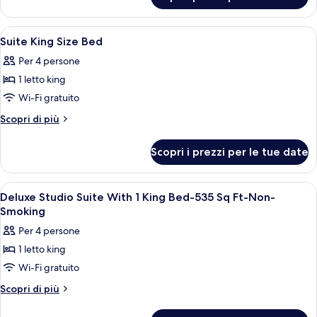
Suite,
Beds
2
Queen
Apri
Una camera d'albergo con un letto, una
8
Beds
Suite King Size Bed
tutte
Per 4 persone
le
1 letto king
foto
per
Wi-Fi gratuito
Suite
Altri
Scopri di più
King
dettagli
per
Size
Scopri i prezzi per le tue date
Suite
Bed
King
Size
Apri
Biancheria da letto di alta qualità, cop
11
Bed
Deluxe Studio Suite With 1 King Bed-535 Sq Ft-Non-
tutte
Smoking
le
Per 4 persone
foto
1 letto king
per
Wi-Fi gratuito
Deluxe
Studio
Altri
Scopri di più
dettagli
Suite
per