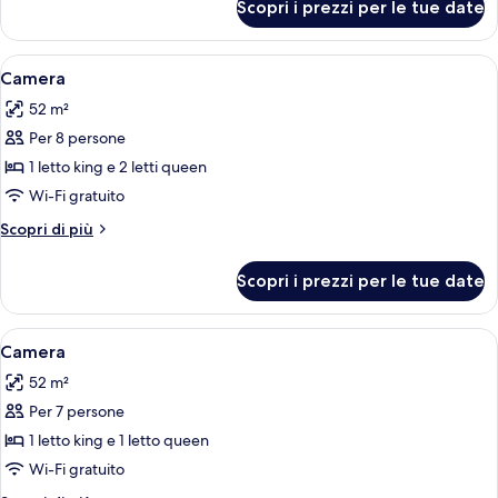
With
Scopri i prezzi per le tue date
Deluxe
1
Studio
King
Suite
Apri
Un letto grande con lenzuola bianche,
12
With
Bed-
Camera
tutte
1
535
52 m²
King
le
Sq
Bed-
Per 8 persone
foto
Ft-
535
per
1 letto king e 2 letti queen
Sq
Non-
Camera
Ft-
Wi-Fi gratuito
Smoking
Non-
Altri
Scopri di più
Smoking
dettagli
per
Scopri i prezzi per le tue date
Camera
Apri
Una camera d'albergo con una moquette
12
Camera
tutte
52 m²
le
Per 7 persone
foto
per
1 letto king e 1 letto queen
Camera
Wi-Fi gratuito