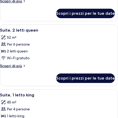
Altri
Scopri di più
dettagli
per
Scopri i prezzi per le tue date
Camera
Apri
Una camera d'albergo con un letto, un
8
Suite, 2 letti queen
tutte
52 m²
le
Per 6 persone
foto
per
2 letti queen
Suite,
Wi-Fi gratuito
2
Altri
Scopri di più
letti
dettagli
queen
per
Scopri i prezzi per le tue date
Suite,
2
letti
Apri
Una cucina compatta con frigorifero, 
8
queen
Suite, 1 letto king
tutte
45 m²
le
Per 4 persone
foto
per
1 letto king