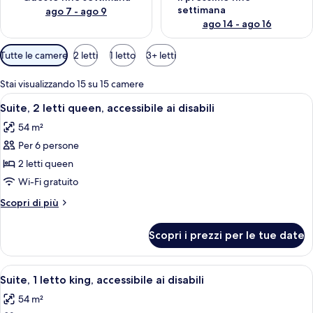
settimana
ago 7 - ago 9
ago 14 - ago 16
Filtri
Tutte le camere
2 letti
1 letto
3+ letti
disponibili
per
Stai visualizzando 15 su 15 camere
le
Apri
Una cucina compatta con frigorifero, 
11
Suite, 2 letti queen, accessibile ai disabili
camere
tutte
54 m²
le
Per 6 persone
foto
per
2 letti queen
Suite,
Wi-Fi gratuito
2
Altri
Scopri di più
letti
dettagli
queen,
per
Scopri i prezzi per le tue date
Suite,
accessibile
2
ai
letti
Apri
Camera d'albergo con un letto, una tele
disabili
8
queen,
Suite, 1 letto king, accessibile ai disabili
tutte
accessibile
54 m²
ai
le