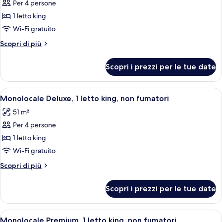
disabili
Per 4 persone
foto
per
1 letto king
Suite,
Wi-Fi gratuito
1
Altri
Scopri di più
letto
dettagli
king,
per
Scopri i prezzi per le tue date
Suite,
accessibile
1
ai
letto
Apri
Una camera d'albergo con un letto, un
disabili
10
king,
Monolocale Deluxe, 1 letto king, non fumatori
tutte
accessibile
51 m²
ai
le
disabili
Per 4 persone
foto
per
1 letto king
Monolocale
Wi-Fi gratuito
Deluxe,
Altri
Scopri di più
1
dettagli
letto
per
Scopri i prezzi per le tue date
Monolocale
king,
Deluxe,
non
1
Apri
Una camera d'albergo con un letto, un
fumatori
10
letto
Monolocale Premium, 1 letto king, non fumatori