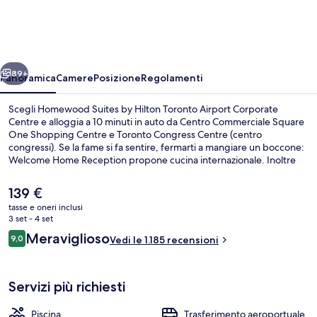
by
Hilton
Toronto
ietro
Avanti
Airport
89+
Panoramica
Camere
Posizione
Regolamenti
Corporate
Scegli Homewood Suites by Hilton Toronto Airport Corporate
Centre
Centre e alloggia a 10 minuti in auto da Centro Commerciale Square
One Shopping Centre e Toronto Congress Centre (centro
congressi). Se la fame si fa sentire, fermarti a mangiare un boccone:
Welcome Home Reception propone cucina internazionale. Inoltre
potrai usufruire di una palestra aperta giorno e notte e tanto altro
ancora. Troverai anche una piscina coperta e una navetta gratuita da
Il
139 €
e per l'aeroporto; le dotazioni in camera includono
prezzo
tasse e oneri inclusi
lavatrici/asciugatrici e frigoriferi. Le recensioni degli ospiti lodano il
attuale
3 set - 4 set
personale gentile della struttura.
Reception
è
Recensioni
Meraviglioso
9,0
Vedi le 1.185 recensioni
139 €
9,0 su 10
Servizi più richiesti
Piscina
Trasferimento aeroportuale