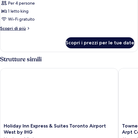
Per 4 persone
foto
per
1 letto king
Suite
Wi-Fi gratuito
monolocale,
Altri
Scopri di più
1
dettagli
letto
per
Scopri i prezzi per le tue date
Suite
king
monolocale,
1
Strutture simili
letto
king
Holiday Inn Express & Suites Toronto Airport West by IHG
TownePla
Holiday
TownePl
Holiday Inn Express & Suites Toronto Airport
TowneP
Inn
Suites
West by IHG
Arpt C
Express
by