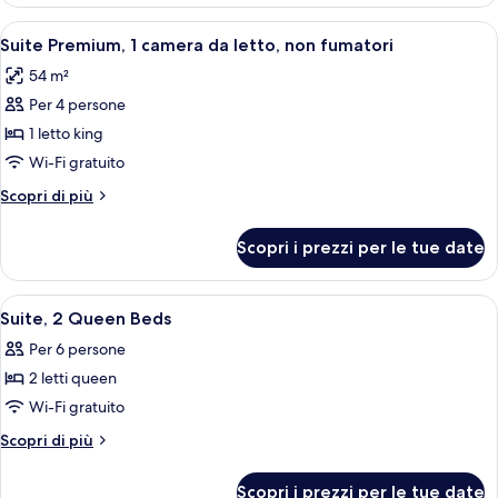
Deluxe,
non
1
Apri
Una camera d'hotel con un letto, una s
fumatori
10
letto
Suite Premium, 1 camera da letto, non fumatori
tutte
king,
54 m²
non
le
fumatori
Per 4 persone
foto
per
1 letto king
Suite
Wi-Fi gratuito
Premium,
Altri
Scopri di più
1
dettagli
camera
per
Scopri i prezzi per le tue date
Suite
da
Premium,
letto,
1
Apri
Camera d'albergo con due letti, televis
non
7
camera
Suite, 2 Queen Beds
tutte
da
fumatori
Per 6 persone
letto,
le
non
2 letti queen
foto
fumatori
per
Wi-Fi gratuito
Suite,
Altri
Scopri di più
2
dettagli
per
Queen
Scopri i prezzi per le tue date