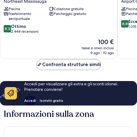
Northeast Mississauga
Airport
&
Marriott
Suites
Piscina
Colazione gratuita
Mississ
Piscin
Trasferimento
Parcheggio gratuito
Parche
Toronto
Arpt
aeroportuale
Airport
Corp
8.8
Ecc
8,8
West
Ctr
8.2
Ottimo
su
1.015
8,2
by
Airport
su
2.444 recensioni
10,
IHG
Corpora
10,
Eccellen
Il
100 €
Northeast
Ottimo,
1.015
prezzo
Mississauga
2.444
tasse e oneri inclusi
recensio
attuale
9 ago - 10 ago
recensioni
è
100 €
Confronta strutture simili
Accedi per visualizzare gli extra e gli sconti idonei.
Prenotare conviene!
Accedi
Iscriviti gratis
Informazioni sulla zona