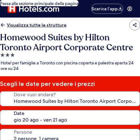
Passa alla sezione principale della pagina
Scarica l’app
Visualizza tutte le strutture
Homewood Suites by Hilton
Toronto Airport Corporate Centre
Struttura
a
Hotel per famiglie a Toronto con piscina coperta e palestra aperta 24
3.0
ore su 24
stelle
Scegli le date per vedere i prezzi
Dove vuoi andare?
Date
Persone