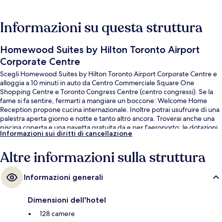
Informazioni su questa struttura
Homewood Suites by Hilton Toronto Airport
Corporate Centre
Scegli Homewood Suites by Hilton Toronto Airport Corporate Centre e
alloggia a 10 minuti in auto da Centro Commerciale Square One
Shopping Centre e Toronto Congress Centre (centro congressi). Se la
fame si fa sentire, fermarti a mangiare un boccone: Welcome Home
Reception propone cucina internazionale. Inoltre potrai usufruire di una
palestra aperta giorno e notte e tanto altro ancora. Troverai anche una
piscina coperta e una navetta gratuita da e per l'aeroporto; le dotazioni
Informazioni sui diritti di cancellazione
in camera includono lavatrici/asciugatrici e frigoriferi. Le recensioni degli
ospiti lodano il personale gentile della struttura.
Altre informazioni sulla struttura
Informazioni generali
Dimensioni dell'hotel
128 camere