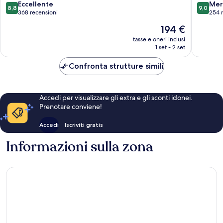
8.8
9.0
Eccellente
Dorgali
Mer
8,8
9,0
su
su
368 recensioni
254 
10,
10,
Il
194 €
Eccellente,
Meravigl
prezzo
368
254
tasse e oneri inclusi
attuale
1 set - 2 set
recensioni
recensio
è
194 €
Confronta strutture simili
Accedi per visualizzare gli extra e gli sconti idonei.
Prenotare conviene!
Accedi
Iscriviti gratis
Informazioni sulla zona