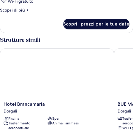
Wi-Fi gratuito
Altri
Scopri di più
dettagli
per
Scopri i prezzi per le tue date
Camera
Strutture simili
Hotel Brancamaria
BUE MAR
Hotel
BUE
Hotel Brancamaria
BUE M
Brancamaria
MARIN
Dorgali
Dorgali
Dorgali
HOTEL
Piscina
Spa
Trasfe
&
Trasferimento
Animali ammessi
aeropo
ROOFT
aeroportuale
Wi-Fi 
BAR