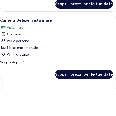
cortile
per
Scopri i prezzi per le tue date
Camera
Superior,
vista
Apri
Una camera da letto moderna con una t
5
cortile
Camera Deluxe, vista mare
tutte
Vista mare
le
1 camera
foto
per
Per 2 persone
Camera
1 letto matrimoniale
Deluxe,
Wi-Fi gratuito
vista
Altri
Scopri di più
mare
dettagli
per
Scopri i prezzi per le tue date
Camera
Deluxe,
vista
mare