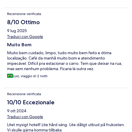
Recensione verificata
8/10 Ottimo
9 lug 2025
Traduci con Google
Muito Bom
Muito bem cuidado, limpo, tudo muito bem feito e ótima
localização. Café da manhã muito bom e atendimento
impecável. Difícil pra estacionar o carro. Tem que deixar na rua,
mas sem nenhum problema. Ficaria lá outra vez.
Luiz, viaggio di 2 notti
Recensione verificata
10/10 Eccezionale
9 ott 2024
Traduci con Google
Litet mysigt hotell! Lite hård säng. Lite dåligt utbud på frukosten.
Vi skulle gärna komma tillbaka