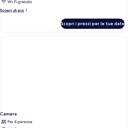
Double
Wi-Fi gratuito
Room
Altri
Scopri di più
with
dettagli
Balcony
per
Scopri i prezzi per le tue date
Double
Room
with
Balcony
Camera
Per 4 persone