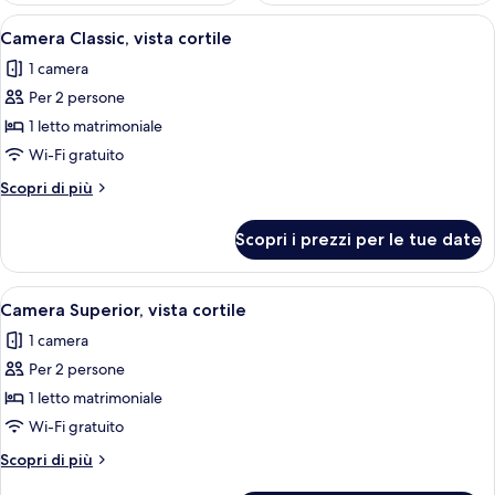
Apri
Una camera da letto moderna con una t
5
Camera Classic, vista cortile
tutte
1 camera
le
Per 2 persone
foto
per
1 letto matrimoniale
Camera
Wi-Fi gratuito
Classic,
Altri
Scopri di più
vista
dettagli
cortile
per
Scopri i prezzi per le tue date
Camera
Classic,
vista
Apri
Camera da letto moderna con un letto,
5
cortile
Camera Superior, vista cortile
tutte
1 camera
le
Per 2 persone
foto
per
1 letto matrimoniale
Camera
Wi-Fi gratuito
Superior,
Altri
Scopri di più
vista
dettagli