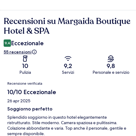
Recensioni su Margaida Boutique
Recensioni
Hotel & SPA
Eccezionale
9,4
55 recensioni
10
9,2
9,8
Pulizia
Servizi
Personale e servizio
Recensioni
Recensione verificata
10/10 Eccezionale
26 apr 2025
Soggiorno perfetto
Splendido soggiorno in questo hotel elegantemente
ristrutturato. Stile moderno. Camera spaziosa e pulitissima.
Colazione abbondante e varia. Top anche il personale, gentile e
sempre disponibile.