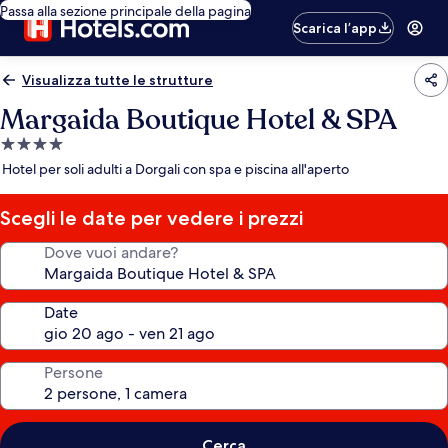
Passa alla sezione principale della pagina
Scarica l’app
Visualizza tutte le strutture
Margaida Boutique Hotel & SPA
Struttura
a
Hotel per soli adulti a Dorgali con spa e piscina all'aperto
4.0
stelle
Scegli le date per vedere i prezzi
Dove vuoi andare?
Date
Persone
Cerca