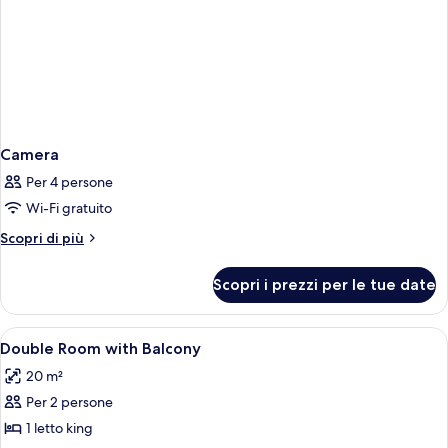
Camera
Per 4 persone
Wi-Fi gratuito
Altri
Scopri di più
dettagli
per
Scopri i prezzi per le tue date
Camera
Apri
1 camera, una cassaforte in camera, in
2
Double Room with Balcony
tutte
20 m²
le
Per 2 persone
foto
per
1 letto king