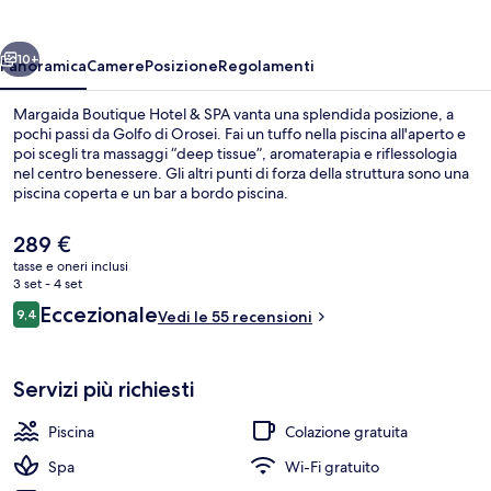
&
SPA
ietro
Avanti
10+
Panoramica
Camere
Posizione
Regolamenti
Margaida Boutique Hotel & SPA vanta una splendida posizione, a
pochi passi da Golfo di Orosei. Fai un tuffo nella piscina all'aperto e
poi scegli tra massaggi “deep tissue”, aromaterapia e riflessologia
nel centro benessere. Gli altri punti di forza della struttura sono una
piscina coperta e un bar a bordo piscina.
Il
289 €
prezzo
tasse e oneri inclusi
attuale
3 set - 4 set
Esterni
è
Recensioni
Eccezionale
9,4
Vedi le 55 recensioni
289 €
9,4 su 10
Servizi più richiesti
Piscina
Colazione gratuita
Spa
Wi-Fi gratuito