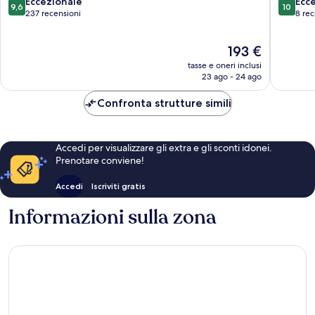
9.6
10.0
Eccezionale
Ecc
9,6
10
su
su
237 recensioni
8 rec
10,
10,
Eccezionale,
Eccezion
Il
193 €
237
8
prezzo
recensioni
recensio
tasse e oneri inclusi
attuale
23 ago - 24 ago
è
193 €
Confronta strutture simili
Accedi per visualizzare gli extra e gli sconti idonei.
Prenotare conviene!
Accedi
Iscriviti gratis
Informazioni sulla zona