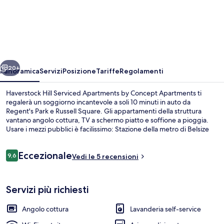
Hill
Serviced
Apartments
by
ietro
Avanti
Concept
20+
Panoramica
Servizi
Posizione
Tariffe
Regolamenti
Apartments
Haverstock Hill Serviced Apartments by Concept Apartments ti
regalerà un soggiorno incantevole a soli 10 minuti in auto da
Regent's Park e Russell Square. Gli appartamenti della struttura
vantano angolo cottura, TV a schermo piatto e soffione a pioggia.
Usare i mezzi pubblici è facilissimo: Stazione della metro di Belsize
Park si trova a pochi minuti di distanza, mentre Stazione di Londra
Hampstead Heath è a 9 min a piedi.
Recensioni
Eccezionale
9,6
Vedi le 5 recensioni
9,6 su 10
Studio Apartment | Area soggiorno | T
Servizi più richiesti
Angolo cottura
Lavanderia self-service