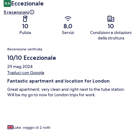
Eccezionale
9,6
5 recensioni
10
8,0
10
Pulizia
Servizi
Condizioni e dotazioni
della struttura
Recensioni
Recensione verificata
10/10 Eccezionale
29 mag 2024
Traduci con Google
Fantastic apartment and location for London
Great apartment; very clean and right next to the tube station.
Will be my go to now for London trips for work.
Luke, viaggio di 2 notti