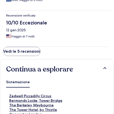
Kirsti, viaggio di 3 notti
Recensione verificata
10/10 Eccezionale
12 gen 2025
Viaggio di 7 notti
Vedi le 5 recensioni
Continua a esplorare
Sistemazione
L
Zedwell Piccadilly Circus
i
L
Bermonds Locke, Tower Bridge
n
i
L
The Berkeley, Maybourne
k
n
i
L
The Tower Hotel, by Thistle