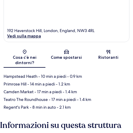
192 Haverstock Hill, London, England, NW3 4RL
Vedi sulla mappa
Mappa
Cosa c’è nei
Come spostarsi
Ristoranti
dintorni?
Hampstead Heath
- 10 min a piedi
- 0.9 km
Primrose Hill
- 14 min a piedi
- 1.2 km
Camden Market
- 17 min a piedi
- 1.4 km
Teatro The Roundhouse
- 17 min a piedi
- 1.4 km
Regent's Park
- 8 min in auto
- 2.1 km
Informazioni su questa struttura