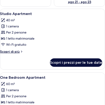
ago 21 - ago 23
Apri
Un soggiorno moderno con un divano gr
9
Studio Apartment
tutte
40 m²
le
1 camera
foto
per
Per 2 persone
Studio
1 letto matrimoniale
Apartment
Wi-Fi gratuito
Altri
Scopri di più
dettagli
per
Scopri i prezzi per le tue date
Studio
Apartment
Apri
One Bedroom Apartment | Area soggior
12
One Bedroom Apartment
tutte
60 m²
le
1 camera
foto
per
Per 2 persone
One
1 letto matrimoniale