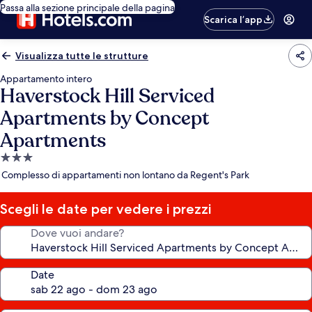
Passa alla sezione principale della pagina
Scarica l’app
Visualizza tutte le strutture
Appartamento intero
Haverstock Hill Serviced
Apartments by Concept
Apartments
Struttura
a
Complesso di appartamenti non lontano da Regent's Park
3.0
stelle
Scegli le date per vedere i prezzi
Dove vuoi andare?
Date