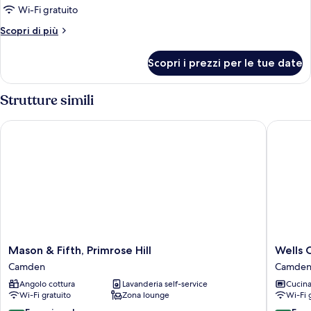
Bedroom
Wi-Fi gratuito
Apartment
Altri
Scopri di più
dettagli
per
Scopri i prezzi per le tue date
One
Bedroom
Apartment
Strutture simili
Mason & Fifth, Primrose Hill
Wells Co
Mason
Wells
Mason & Fifth, Primrose Hill
Wells 
&
Court
Camden
Camde
Fifth,
by
Angolo cottura
Lavanderia self-service
Cucin
Primrose
Aeria
Wi-Fi gratuito
Zona lounge
Wi-Fi 
Hill
Apartme
Camden
Camden