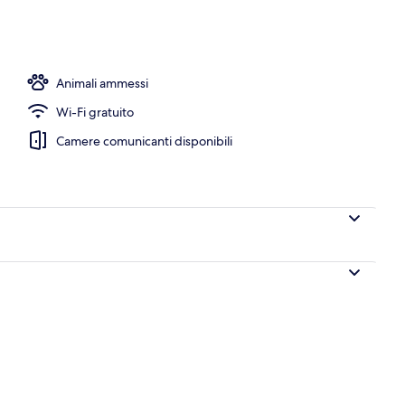
uffet inclusa, servita tutte le mattine
Animali ammessi
Wi-Fi gratuito
Camere comunicanti disponibili