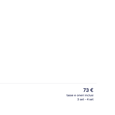
Terrazza/patio
Il
73 €
prezzo
tasse e oneri inclusi
attuale
3 set - 4 set
Una cassaforte in camera, una scrivani
è
73 €