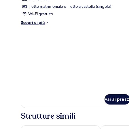
foto
per
1 letto matrimoniale e 1 letto a castello (singolo)
Camera
Wi-Fi gratuito
quadrupla
Altri
Scopri di più
dettagli
per
Camera
quadrupla
Vai ai prezz
Strutture simili
HOTEL NOIR
Hotel Diploma