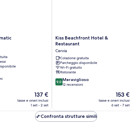
Kiss
matic
Kiss Beachfront Hotel &
Beachfront
Restaurant
Hotel
Cervia
&
tuita
Restaurant
Colazione gratuita
essi
Parcheggio disponibile
Cervia
isponibile
Wi-Fi gratuito
Ristorante
ni
9.0
Meraviglioso
9,0
su
12 recensioni
10,
Il
Il
137 €
153 €
Meraviglioso,
prezzo
prezzo
12
tasse e oneri inclusi
tasse e oneri inclusi
attuale
attuale
1 set - 2 set
6 set - 7 set
recensioni
è
è
137 €
153 €
Confronta strutture simili