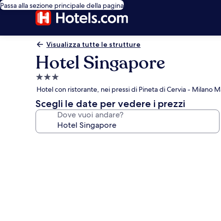
Passa alla sezione principale della pagina
Visualizza tutte le strutture
Hotel Singapore
Struttura
a
Hotel con ristorante, nei pressi di Pineta di Cervia - Milano M
3.0
Scegli le date per vedere i prezzi
stelle
Dove vuoi andare?
Galleria
fotografica
per
Hotel
Singapore