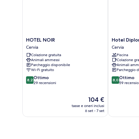
HOTEL
Hotel
HOTEL NOIR
Hotel Diplo
NOIR
Diplomatic
Cervia
Cervia
Cervia
Cervia
Colazione gratuita
Piscina
Animali ammessi
Colazione gra
Parcheggio disponibile
Animali amm
Wi-Fi gratuito
Parcheggio d
8.2
8.0
Ottimo
Ottimo
8,2
8,0
su
su
29 recensioni
59 recensio
10,
10,
Ottimo,
Ottimo,
Il
104 €
29
59
prezzo
recensioni
recensioni
tasse e oneri inclusi
attuale
6 set - 7 set
è
104 €