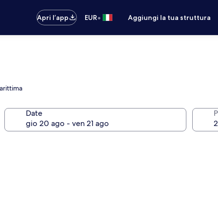
•
Apri l’app
EUR
Aggiungi la tua struttura
arittima
Date
P