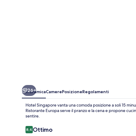
26+
Panoramica
Camere
Posizione
Regolamenti
Hotel Singapore vanta una comoda posizione a soli 15 minuti
Ristorante Europa serve il pranzo e la cena e propone cucin
sentire.
Recensioni
Ottimo
8,4
8,4 su 10