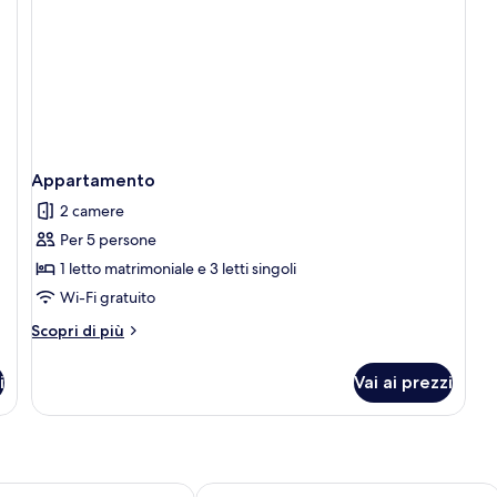
singoli
Appartamento
2 camere
Per 5 persone
1 letto matrimoniale e 3 letti singoli
Wi-Fi gratuito
Altri
Scopri di più
dettagli
per
i
Vai ai prezzi
Appartamento
tic
Kiss Beachfront Hotel & Restaurant