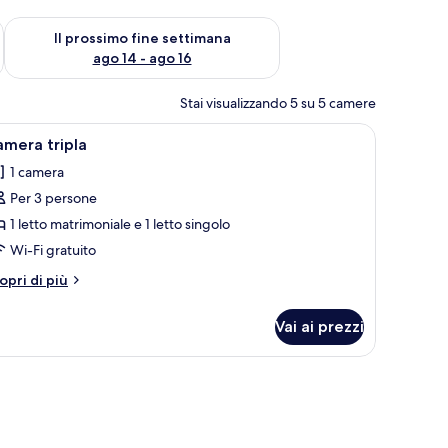
ne settimana, ago 7 - ago 9
Verifica la disponibilità per il prossimo fine settimana, ago 14 
Il prossimo fine settimana
ago 14 - ago 16
Stai visualizzando 5 su 5 camere
a porta aperta.
rmadio in legno e due luci a parete.
pri
Camera d'albergo con due letti singoli, ciasc
2
mera tripla
utte
1 camera
Per 3 persone
oto
er
1 letto matrimoniale e 1 letto singolo
amera
Wi-Fi gratuito
ipla
tri
opri di più
ttagli
r
Vai ai prezzi
amera
ipla