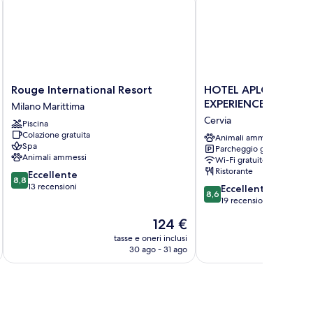
Rouge
HOTEL
Rouge International Resort
HOTEL APLO - BREA
International
APLO
EXPERIENCE
Milano Marittima
Resort
-
Cervia
Piscina
Milano
BREAKFAST
Colazione gratuita
Marittima
EXPERIENCE
Animali ammessi
Spa
Parcheggio gratuito
Cervia
Animali ammessi
Wi-Fi gratuito
Ristorante
8.8
Eccellente
8,8
su
13 recensioni
8.6
Eccellente
8,6
10,
su
19 recensioni
Eccellente,
10,
Il
124 €
13
Eccellente,
prezzo
recensioni
19
tasse e oneri inclusi
t
attuale
30 ago - 31 ago
recensioni
è
124 €