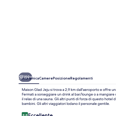
159+
Panoramica
Camere
Posizione
Regolamenti
Maison Glad Jeju si trova a 2,9 km dall'aeroporto e offre u
Fermati a sorseggiare un drink al bar/lounge o a mangiare u
il relax di una sauna. Gli altri punti di forza di questo hote
bambini. Gli altri viaggiatori lodano il personale gentile.
Recensioni
Eccellente
8,8