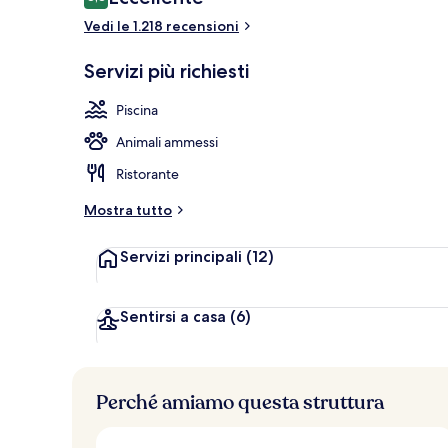
8,8 su 10
Vedi le 1.218 recensioni
Caffè
Servizi più richiesti
Piscina
Animali ammessi
Ristorante
Mostra tutto
Servizi principali
(12)
Sentirsi a casa
(6)
Perché amiamo questa struttura