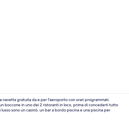
Video strutt
na navetta gratuita da e per l'aeroporto con orari programmati.
n boccone in uno dei 2 ristoranti in loco, prima di concederti tutto
l di lusso sono un casinò, un bar a bordo piscina e una piscina per
Terrazza/pat