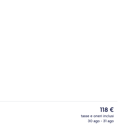
Caffè
ura
Il
118 €
prezzo
tasse e oneri inclusi
attuale
30 ago - 31 ago
io
2 ristoranti; aperti a colazione, a pran
è
118 €