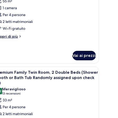
recensione)
55 m²
er
1 camera
uite
Per 4 persone
miliare,
2 letti matrimoniali
Wi-Fi gratuito
tti
atrimoniali
tri
opri di più
ttagli
r
ite
miliare,
Vai ai prezzi
tti
no, un tavolino da caffè e vista sulla città.
pri
Camera d'albergo con una grande TV a schermo p
trimoniali
7
remium Family Twin Room, 2 Double Beds (Shower
utte
ooth or Bath Tub Randomly assigned upon check
)
oto
Meraviglioso
2
er
9,2 su 10
(13
13 recensioni
remium
recensioni)
33 m²
amily
Per 4 persone
win
2 letti matrimoniali
oom,