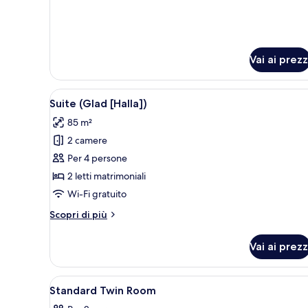
Double
Room
Vai ai prezz
Apri
Un soggiorno moderno con un di
6
Suite (Glad [Halla])
tutte
85 m²
le
2 camere
foto
per
Per 4 persone
Suite
2 letti matrimoniali
(Glad
Wi-Fi gratuito
[Halla])
Altri
Scopri di più
dettagli
per
Vai ai prezz
Suite
(Glad
[Halla])
Apri
Biancheria da letto di alta qua
5
Standard Twin Room
tutte