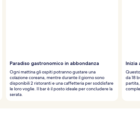
Paradiso gastronomico in abbondanza
Inizia
Ogni mattina gli ospiti potranno gustare una
Questo 
colazione coreana, mentre durante il giorno sono
da 18 b
disponibili 2 ristoranti e una caffetteria per soddisfare
partita,
le loro voglie. Il bar è il posto ideale per concludere la
complet
serata.