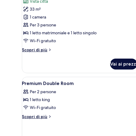
recensioni)
Vista città
per
33 m²
Camera
1 camera
Premium
Per 3 persone
con
1 letto matrimoniale e 1 letto singolo
2
letti
Wi-Fi gratuito
singoli
Altri
Scopri di più
dettagli
per
Vai ai prezz
Camera
Premium
con
Apri
Biancheria da letto di alta qua
4
2
Premium Double Room
tutte
letti
Per 2 persone
singoli
le
1 letto king
foto
per
Wi-Fi gratuito
Premium
Altri
Scopri di più
Double
dettagli
per
Room
Premium