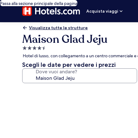
Passa alla sezione principale della pagina
Acquista viaggi
Visualizza tutte le strutture
Maison Glad Jeju
Struttura
a
Hotel di lusso, con collegamento a un centro commerciale e c
4.5
Scegli le date per vedere i prezzi
stelle
Dove vuoi andare?
Galleria
fotografica
per
Maison
Glad
Jeju