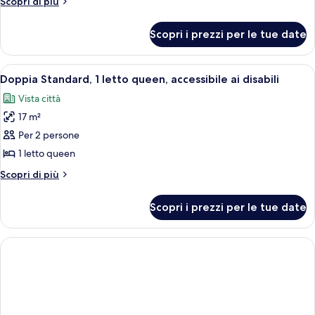
Altri
Scopri di più
2
dettagli
Queen
per
Scopri i prezzi per le tue date
Islandview
Beds
Superior
w/
Suite
Apri
Una camera d'albergo con un letto, due
Sofa
6
2
Doppia Standard, 1 letto queen, accessibile ai disabili
tutte
Bed
Queen
Vista città
Beds
le
w/
17 m²
foto
Sofa
per
Per 2 persone
Bed
Doppia
1 letto queen
Standard,
Altri
Scopri di più
1
dettagli
letto
per
Scopri i prezzi per le tue date
Doppia
queen,
Standard,
accessibile
1
ai
letto
queen,
disabili
accessibile
ai
disabili