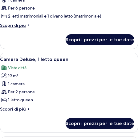
per
1 camera
Suite
Per 6 persone
Junior
2 letti matrimoniali e 1 divano letto (matrimoniale)
Altri
Scopri di più
dettagli
per
Scopri i prezzi per le tue date
Suite
Junior
Apri
Una camera d'albergo con un letto, due
8
Camera Deluxe, 1 letto queen
tutte
Vista città
le
19 m²
foto
per
1 camera
Camera
Per 2 persone
Deluxe,
1 letto queen
1
Altri
Scopri di più
letto
dettagli
queen
per
Scopri i prezzi per le tue date
Camera
Deluxe,
1