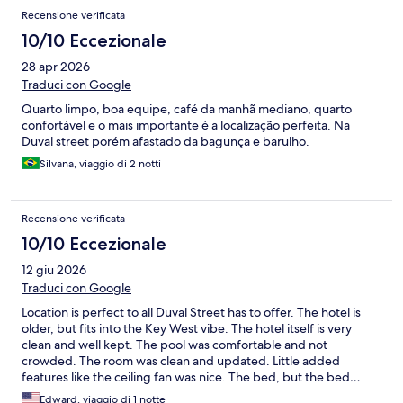
Recensione verificata
10/10 Eccezionale
28 apr 2026
Traduci con Google
Quarto limpo, boa equipe, café da manhã mediano, quarto
confortável e o mais importante é a localização perfeita. Na
Duval street porém afastado da bagunça e barulho.
Silvana, viaggio di 2 notti
Recensione verificata
10/10 Eccezionale
12 giu 2026
Traduci con Google
Location is perfect to all Duval Street has to offer. The hotel is
older, but fits into the Key West vibe. The hotel itself is very
clean and well kept. The pool was comfortable and not
crowded. The room was clean and updated. Little added
features like the ceiling fan was nice. The bed, but the bed…
the bed was so comfortable that even if everything else was
Edward, viaggio di 1 notte