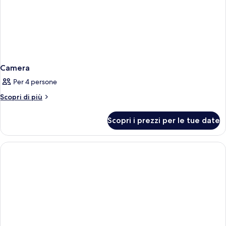
Camera
Per 4 persone
Altri
Scopri di più
dettagli
per
Scopri i prezzi per le tue date
Camera