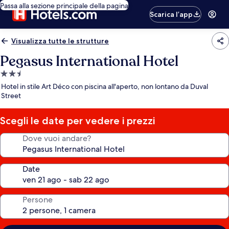
Passa alla sezione principale della pagina
Scarica l’app
Visualizza tutte le strutture
Pegasus International Hotel
Struttura
a
Hotel in stile Art Déco con piscina all'aperto, non lontano da Duval
2.5
Street
stelle
Scegli le date per vedere i prezzi
Dove vuoi andare?
Date
Persone