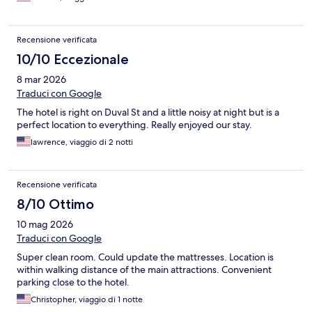
awful I would stay here again just for the comfortable bed.
Overall we had a great stay with no disappointment.
Recensione verificata
10/10 Eccezionale
8 mar 2026
Traduci con Google
The hotel is right on Duval St and a little noisy at night but is a
perfect location to everything. Really enjoyed our stay.
lawrence, viaggio di 2 notti
Recensione verificata
8/10 Ottimo
10 mag 2026
Traduci con Google
Super clean room. Could update the mattresses. Location is
within walking distance of the main attractions. Convenient
parking close to the hotel.
Christopher, viaggio di 1 notte