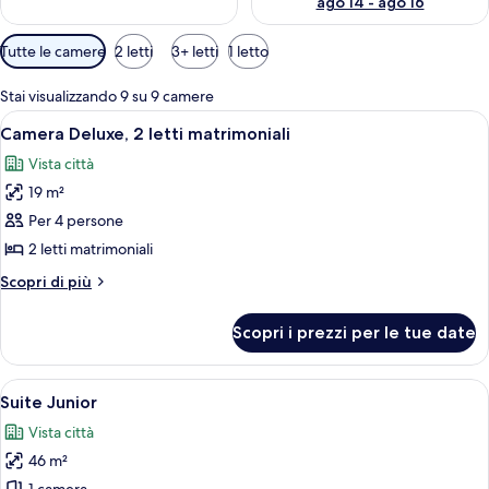
ago 14 - ago 16
Filtri
Tutte le camere
2 letti
3+ letti
1 letto
disponibili
per
Stai visualizzando 9 su 9 camere
le
Apri
Camera d'albergo con due letti, un co
6
Camera Deluxe, 2 letti matrimoniali
camere
tutte
Vista città
le
19 m²
foto
per
Per 4 persone
Camera
2 letti matrimoniali
Deluxe,
Altri
Scopri di più
2
dettagli
letti
per
Scopri i prezzi per le tue date
Camera
matrimoniali
Deluxe,
2
Apri
Camera d'albergo con due letti, una sc
7
letti
Suite Junior
tutte
matrimoniali
Vista città
le
46 m²
foto