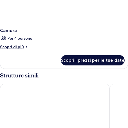
Camera
Per 4 persone
Altri
Scopri di più
dettagli
per
Scopri i prezzi per le tue date
Camera
Strutture simili
Southwinds Motel
Wicker 