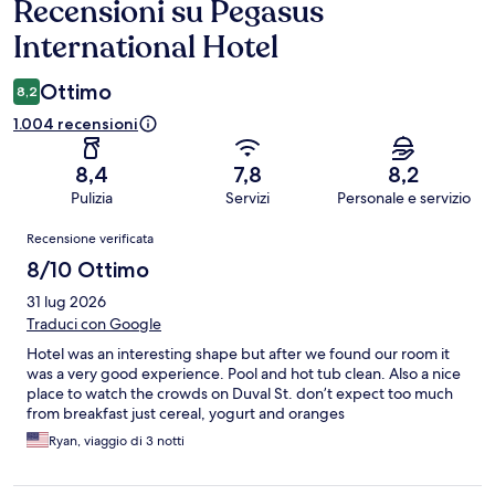
Recensioni su Pegasus
Recensioni
International Hotel
Ottimo
8,2
1.004 recensioni
8,4
7,8
8,2
Pulizia
Servizi
Personale e servizio
Recensioni
Recensione verificata
8/10 Ottimo
31 lug 2026
Traduci con Google
Hotel was an interesting shape but after we found our room it
was a very good experience. Pool and hot tub clean. Also a nice
place to watch the crowds on Duval St. don’t expect too much
from breakfast just cereal, yogurt and oranges
Ryan, viaggio di 3 notti