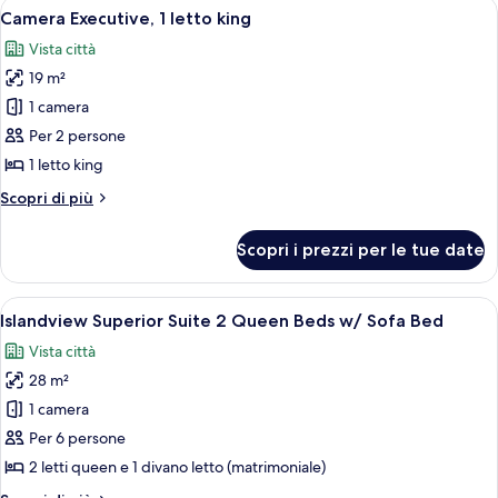
Apri
Una camera d'albergo con un letto gra
5
letto
Camera Executive, 1 letto king
tutte
queen
Vista città
le
19 m²
foto
per
1 camera
Camera
Per 2 persone
Executive,
1 letto king
1
Altri
Scopri di più
letto
dettagli
king
per
Scopri i prezzi per le tue date
Camera
Executive,
1
Apri
Islandview Superior Suite 2 Queen Beds 
7
letto
Islandview Superior Suite 2 Queen Beds w/ Sofa Bed
tutte
king
Vista città
le
28 m²
foto
per
1 camera
Islandview
Per 6 persone
Superior
2 letti queen e 1 divano letto (matrimoniale)
Suite