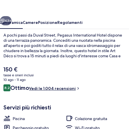
ietro
Avanti
43+
Panoramica
Camere
Posizione
Regolamenti
A pochi passi da Duval Street, Pegasus International Hotel dispone
di una terrazza panoramica. Concediti una nuotata nella piscina
all'aperto e poi goditi tutto il relax di una vasca idromassaggio per
chiudere in bellezza la giornata. Inoltre, questo hotel in stile Art
Déco si trova a 15 minuti a piedi da luoghi d'interesse come Casa e
Museo di Ernest Hemingway e Mallory Square. Gli ospiti apprezzano
molto il personale gentile e la posizione invidiabile.
Il
150 €
prezzo
tasse e oneri inclusi
attuale
10 ago - 11 ago
Solarium
è
Recensioni
Ottimo
8,2
Vedi le 1.004 recensioni
150 €
8,2 su 10
Servizi più richiesti
Piscina
Colazione gratuita
Parcheggio gratuito
Wi-Fi gratuito