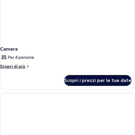
Camera
Per 4 persone
Altri
Scopri di più
dettagli
per
Scopri i prezzi per le tue date
Camera