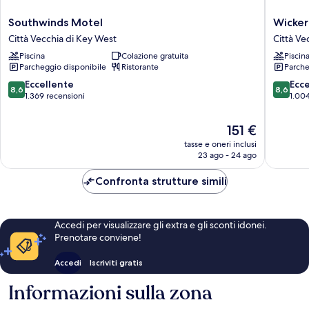
Southwinds
Wicker
Southwinds Motel
Wicker
Motel
Guesth
Città Vecchia di Key West
Città Ve
Città
Città
Piscina
Colazione gratuita
Piscin
Vecchia
Vecchia
Parcheggio disponibile
Ristorante
Parche
di
di
Key
Key
8.6
8.6
Eccellente
Ecc
8,6
8,6
West
West
su
su
1.369 recensioni
1.004
10,
10,
Eccellente,
Eccellen
Il
151 €
1.369
1.004
prezzo
tasse e oneri inclusi
recensioni
recensio
attuale
23 ago - 24 ago
è
151 €
Confronta strutture simili
Accedi per visualizzare gli extra e gli sconti idonei.
Prenotare conviene!
Accedi
Iscriviti gratis
Informazioni sulla zona